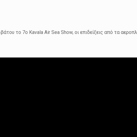
άτου το 7ο Kavala Air Sea Show, οι επιδείξεις από τα αεροπλ