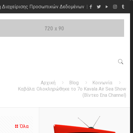
η Διαχείρισης Προσωπικών Δεδομένων
Αρχική
Blog
Κοινωνία
Καβάλα: Ολοκληρώθηκε το 7ο Kavala Air Sea Show
(Βίντεο Ena Channel)
Όλα