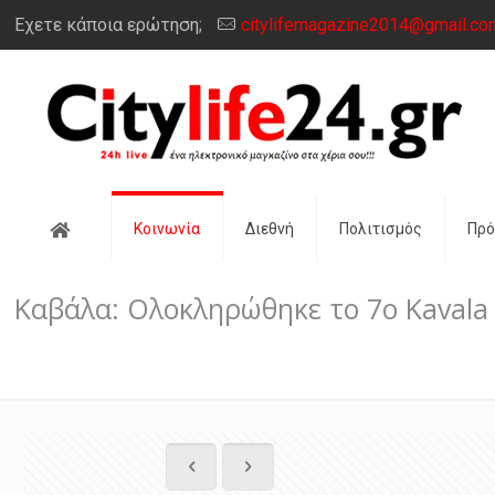
Έχετε κάποια ερώτηση;
citylifemagazine2014@gmail.co
Αρχική
Κοινωνία
Διεθνή
Πολιτισμός
Πρ
Καβάλα: Ολοκληρώθηκε το 7ο Kavala A