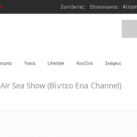
m
Συντάκτες
Επικοινωνία
Αίτησ
όσωπα
Υγεία
Lifestyle
Κουζίνα
Σκέψεις
ir Sea Show (Βίντεο Ena Channel)