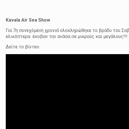
Kavala Air Sea Show
Για 7η συνεχόμενη χρονιά ολοκληρώθηκε το βράδυ του Σαββ
ελικόπτερα έκοβαν την ανάσα σε μικρούς και μεγάλους!!!
Δείτε το βίντεο