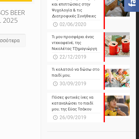
και επιπτώσεις στην
Ψυχολογία & τις
SOS BEER
Διατροφικές Συνήθειες
L 2025
02/06/2020
Τι μου προσφέρει ένας
ισσότερα
ντεκαφεϊνέ; της
Νικολέτας Τζημαγιώργη
22/12/2019
Τι κολατσιό να δώσω στο
παιδί μου;
30/09/2019
Πόσες φυτικές ίνες να
καταναλώσει το παιδί
μου; της Εύας Τσάκου
26/09/2019