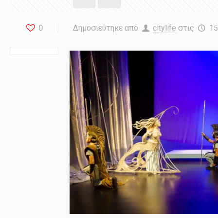
0
Δημοσιεύτηκε από
citylife
στις
15