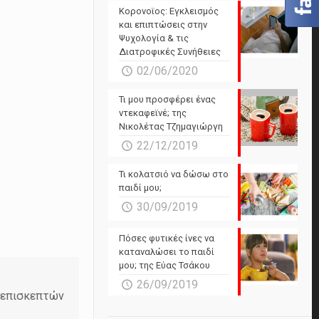
Powered by Forecast.io
Κορονοϊος: Εγκλεισμός
και επιπτώσεις στην
Ψυχολογία & τις
Διατροφικές Συνήθειες
02/06/2020
Τι μου προσφέρει ένας
ντεκαφεϊνέ; της
Νικολέτας Τζημαγιώργη
22/12/2019
Τι κολατσιό να δώσω στο
παιδί μου;
30/09/2019
Πόσες φυτικές ίνες να
καταναλώσει το παιδί
μου; της Εύας Τσάκου
26/09/2019
ν επισκεπτών