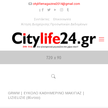
citylifemagazine2014@gmail.com
Συντάκτες
Επικοινωνία
Αίτηση Διαχείρισης Προσωπικών Δεδομένων
GRWM | ΕΥΚΟΛΟ ΚΑΘΗΜΕΡΙΝΟ ΜΑΚΙΓΙΑΖ |
LIZIELIZIE (Βίντεο)