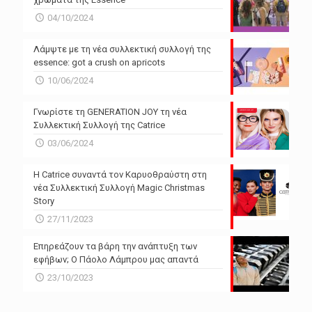
04/10/2024
Λάμψτε με τη νέα συλλεκτική συλλογή της
essence: got a crush on apricots
10/06/2024
Γνωρίστε τη GENERATION JOY τη νέα
Συλλεκτική Συλλογή της Catrice
03/06/2024
Η Catrice συναντά τον Καρυοθραύστη στη
νέα Συλλεκτική Συλλογή Magic Christmas
Story
27/11/2023
Επηρεάζουν τα βάρη την ανάπτυξη των
εφήβων; Ο Πάολο Λάμπρου μας απαντά
23/10/2023