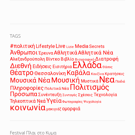
TAGS
Live
#πολιτική
Lifestyle
Media
Secrets
Lizie
Άνθρωποι
Αθλητικά
Αθλητικά Νέα
Έρευνα
Διατροφή
Αλεξανδρούπολη
Βίντεο
Βιβλίο
Βιογραφικό
Ελλάδα
Διεθνή
Ειδήσεις
Εισιτήρια
Θάσος
Θέατρο
Καβάλα
Θεσσαλονίκη
Κρατήσεις
Κουζίνα
Νεα
Μουσική
Μουσικά Νέα
Μυστικά
Παιδιά
Πολιτισμός
Πληροφορίες
Πολιτικά Νέα
Πρόσωπα
Συνέντευξη
Τεχνολογία
Σχέσεις
Συνταγές
Υγεία
Τηλεοπτικά Νεά
Ψυχολογία
Φωτογραφίες
κοινωνία
ομορφιά
μακιγιάζ
Festival Πλαι στο Κυμα