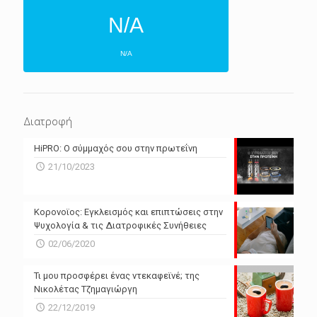
N/A
N/A
ΕΠΌΜΕΝΕΣ 4 ΜΈΡΕΣ
N/A
N/A
Διατροφή
N/A
N/A
HiPRO: Ο σύμμαχός σου στην πρωτεΐνη
N/A
N/A
21/10/2023
N/A
N/A
Powered by Forecast.io
Κορονοϊος: Εγκλεισμός και επιπτώσεις στην
Ψυχολογία & τις Διατροφικές Συνήθειες
02/06/2020
Τι μου προσφέρει ένας ντεκαφεϊνέ; της
Νικολέτας Τζημαγιώργη
22/12/2019