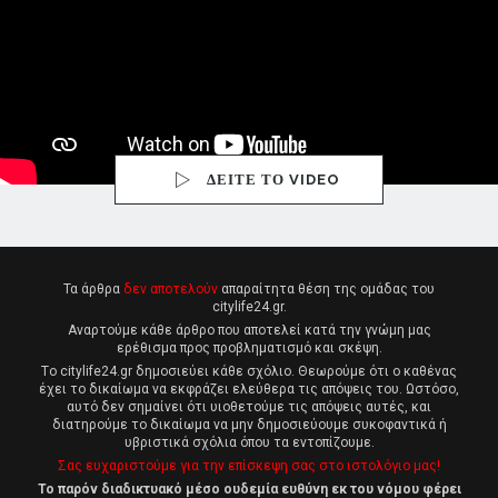
ΔΕΙΤΕ ΤΟ VIDEO
Τα άρθρα
δεν αποτελούν
απαραίτητα θέση της ομάδας του
citylife24.gr.
Αναρτούμε κάθε άρθρο που αποτελεί κατά την γνώμη μας
ερέθισμα προς προβληματισμό και σκέψη.
Tο citylife24.gr δημοσιεύει κάθε σχόλιο. Θεωρούμε ότι ο καθένας
έχει το δικαίωμα να εκφράζει ελεύθερα τις απόψεις του. Ωστόσο,
αυτό δεν σημαίνει ότι υιοθετούμε τις απόψεις αυτές, και
διατηρούμε το δικαίωμα να μην δημοσιεύουμε συκοφαντικά ή
υβριστικά σχόλια όπου τα εντοπίζουμε.
Σας ευχαριστούμε για την επίσκεψη σας στο ιστολόγιο μας!
Το παρόν διαδικτυακό μέσο ουδεμία ευθύνη εκ του νόμου φέρει