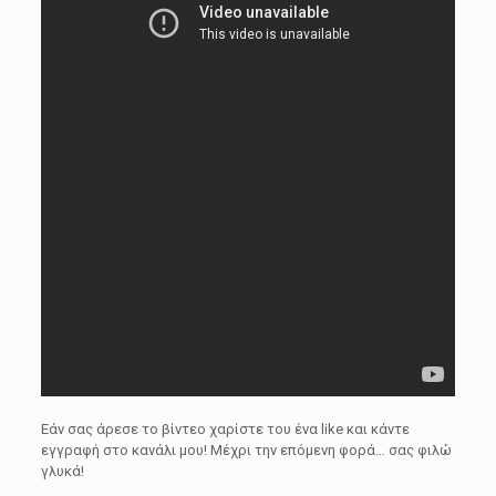
Εάν σας άρεσε το βίντεο χαρίστε του ένα like και κάντε
εγγραφή στο κανάλι μου! Μέχρι την επόμενη φορά… σας φιλώ
γλυκά!