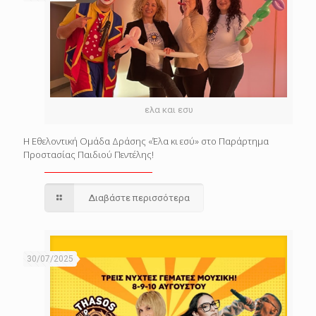
ελα και εσυ
Η Εθελοντική Ομάδα Δράσης «Έλα κι εσύ» στο Παράρτημα
Προστασίας Παιδιού Πεντέλης!
Διαβάστε περισσότερα
30/07/2025