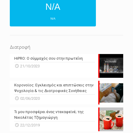
N/A
N/A
ΕΠΌΜΕΝΕΣ 4 ΜΈΡΕΣ
N/A
N/A
Διατροφή
N/A
N/A
HiPRO: Ο σύμμαχός σου στην πρωτεΐνη
N/A
N/A
21/10/2023
N/A
N/A
Powered by Forecast.io
Κορονοϊος: Εγκλεισμός και επιπτώσεις στην
Ψυχολογία & τις Διατροφικές Συνήθειες
02/06/2020
Τι μου προσφέρει ένας ντεκαφεϊνέ; της
Νικολέτας Τζημαγιώργη
22/12/2019