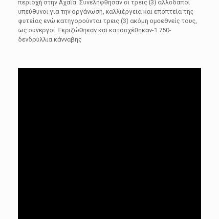
περιοχή στην Αχαΐα. Συνελήφθησαν οι τρεις (3) αλλοδαποί
υπεύθυνοι για την οργάνωση, καλλιέργεια και εποπτεία της
φυτείας ενώ κατηγορούνται τρεις (3) ακόμη ομοεθνείς τους,
ως συνεργοί. Εκριζώθηκαν και κατασχέθηκαν-1.750-
δενδρύλλια κάνναβης