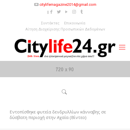
citylifemagazine2014@gmail.com
Συντάκτες
Επικοινωνία
Αίτηση Διαχείρισης Προσωπικών Δεδομένων
Εντοπίσθηκε φυτεία δενδρυλλίων κάνναβης σε
δύσβατη περιοχή στην Αχαΐα (Βίντεο)