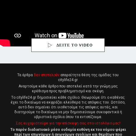
ΔΕΙΤΕ ΤΟ VIDEO
Τα άρθρα
δεν αποτελούν
απαραίτητα θέση της ομάδας του
citylife24.gr.
Αναρτούμε κάθε άρθρο που αποτελεί κατά την γνώμη μας
ερέθισμα προς προβληματισμό και σκέψη.
Tο citylife24.gr δημοσιεύει κάθε σχόλιο. Θεωρούμε ότι ο καθένας
έχει το δικαίωμα να εκφράζει ελεύθερα τις απόψεις του. Ωστόσο,
αυτό δεν σημαίνει ότι υιοθετούμε τις απόψεις αυτές, και
διατηρούμε το δικαίωμα να μην δημοσιεύουμε συκοφαντικά ή
υβριστικά σχόλια όπου τα εντοπίζουμε.
Σας ευχαριστούμε για την επίσκεψη σας στο ιστολόγιο μας!
Το παρόν διαδικτυακό μέσο ουδεμία ευθύνη εκ του νόμου φέρει
περί των επωνύμων ή ανωνύμων σχολίων και θεμάτων που