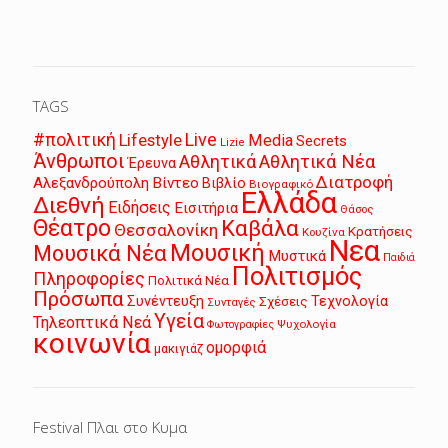
TAGS
Live
#πολιτική
Lifestyle
Media
Secrets
Lizie
Άνθρωποι
Αθλητικά
Αθλητικά Νέα
Έρευνα
Διατροφή
Αλεξανδρούπολη
Βίντεο
Βιβλίο
Βιογραφικό
Ελλάδα
Διεθνή
Ειδήσεις
Εισιτήρια
Θάσος
Θέατρο
Καβάλα
Θεσσαλονίκη
Κρατήσεις
Κουζίνα
Νεα
Μουσική
Μουσικά Νέα
Μυστικά
Παιδιά
Πολιτισμός
Πληροφορίες
Πολιτικά Νέα
Πρόσωπα
Συνέντευξη
Τεχνολογία
Σχέσεις
Συνταγές
Υγεία
Τηλεοπτικά Νεά
Ψυχολογία
Φωτογραφίες
κοινωνία
ομορφιά
μακιγιάζ
Festival Πλαι στο Κυμα