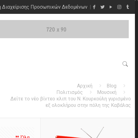
η Διαχείρισης Προσωπικών Δεδομένων
Αρχική
Blog
Πολιτισμός
Μουσική
Δείτε το νέο βίντεο κλιπ του Ν. Κουρκούλη γυρισμένο
εξ ολοκλήρου στην πόλη της Καβάλας
Όλα