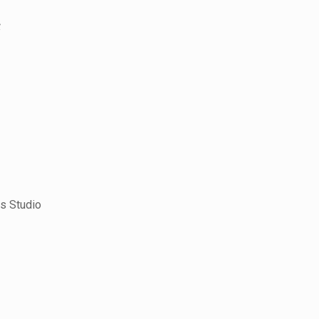
ς
s Studio