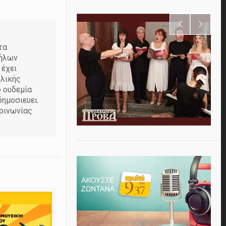
τα
λήλων
 έχει
ολικής
ο ουδεμία
ημοσιευει.
οινωνίας