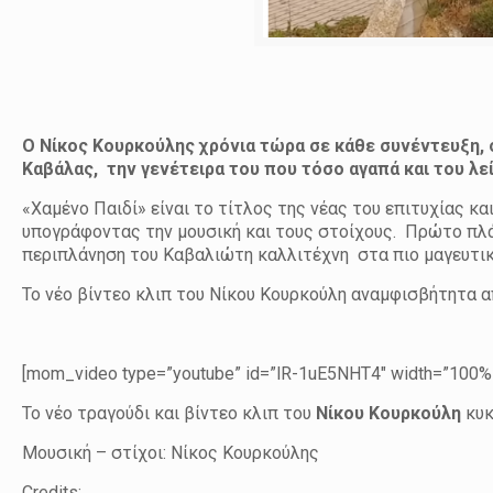
Ο Νίκος Κουρκούλης χρόνια τώρα σε κάθε συνέντευξη, σ
Καβάλας, την γενέτειρα του που τόσο αγαπά και του λεί
«Χαμένο Παιδί» είναι το τίτλος της νέας του επιτυχίας κα
υπογράφοντας την μουσική και τους στοίχους. Πρώτο πλάνο
περιπλάνηση του Καβαλιώτη καλλιτέχνη στα πιο μαγευτικ
Το νέο βίντεο κλιπ του Νίκου Κουρκούλη αναμφισβήτητα α
[mom_video type=”youtube” id=”lR-1uE5NHT4″ width=”100%”
Το νέο τραγούδι και βίντεο κλιπ του
Νίκου Κουρκούλη
κυκ
Μουσική – στίχοι: Νίκος Κουρκούλης
Credits: