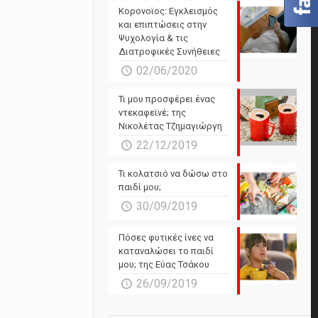
Powered by Forecast.io
Κορονοϊος: Εγκλεισμός
και επιπτώσεις στην
Ψυχολογία & τις
Διατροφικές Συνήθειες
02/06/2020
Τι μου προσφέρει ένας
ντεκαφεϊνέ; της
Νικολέτας Τζημαγιώργη
22/12/2019
Τι κολατσιό να δώσω στο
παιδί μου;
30/09/2019
Πόσες φυτικές ίνες να
καταναλώσει το παιδί
μου; της Εύας Τσάκου
26/09/2019