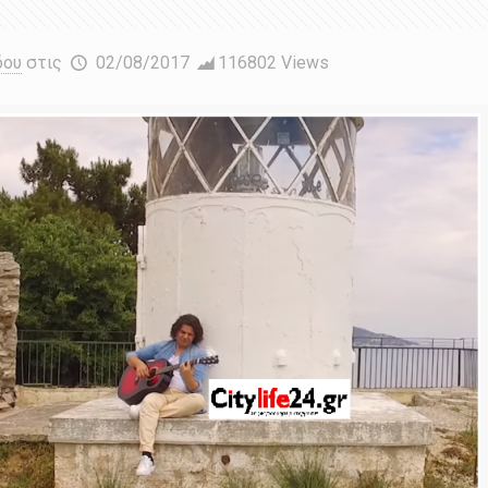
δου
στις
02/08/2017
116802 Views