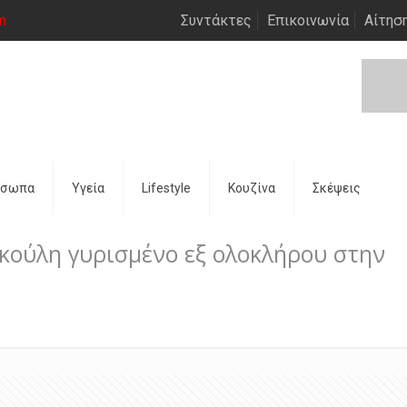
m
Συντάκτες
Επικοινωνία
Αίτησ
όσωπα
Υγεία
Lifestyle
Κουζίνα
Σκέψεις
υρκούλη γυρισμένο εξ ολοκλήρου στην