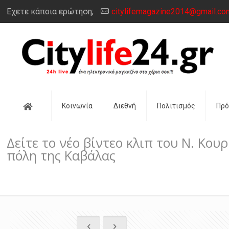
Έχετε κάποια ερώτηση;
citylifemagazine2014@gmail.co
Αρχική
Κοινωνία
Διεθνή
Πολιτισμός
Πρ
Δείτε το νέο βίντεο κλιπ του Ν. Κο
πόλη της Καβάλας