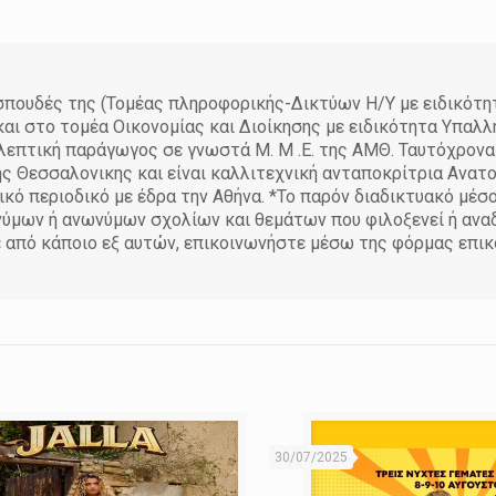
πουδές της (Τομέας πληροφορικής-Δικτύων Η/Υ με ειδικότη
ι στο τομέα Οικονομίας και Διοίκησης με ειδικότητα Υπαλ
ηλεπτική παράγωγος σε γνωστά Μ. Μ .Ε. της ΑΜΘ. Ταυτόχρονα
ης Θεσσαλονικης και είναι καλλιτεχνική ανταποκρίτρια Ανατ
κό περιοδικό με έδρα την Αθήνα. *Το παρόν διαδικτυακό μέσ
νύμων ή ανωνύμων σχολίων και θεμάτων που φιλοξενεί ή αναδ
 από κάποιο εξ αυτών, επικοινωνήστε μέσω της φόρμας επικ
30/07/2025