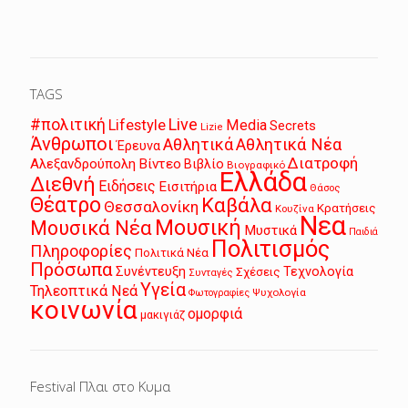
TAGS
Live
#πολιτική
Lifestyle
Media
Secrets
Lizie
Άνθρωποι
Αθλητικά
Αθλητικά Νέα
Έρευνα
Διατροφή
Αλεξανδρούπολη
Βίντεο
Βιβλίο
Βιογραφικό
Ελλάδα
Διεθνή
Ειδήσεις
Εισιτήρια
Θάσος
Θέατρο
Καβάλα
Θεσσαλονίκη
Κρατήσεις
Κουζίνα
Νεα
Μουσική
Μουσικά Νέα
Μυστικά
Παιδιά
Πολιτισμός
Πληροφορίες
Πολιτικά Νέα
Πρόσωπα
Συνέντευξη
Τεχνολογία
Σχέσεις
Συνταγές
Υγεία
Τηλεοπτικά Νεά
Ψυχολογία
Φωτογραφίες
κοινωνία
ομορφιά
μακιγιάζ
Festival Πλαι στο Κυμα