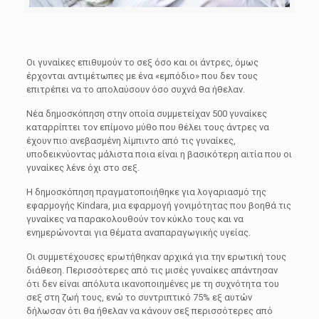
Οι γυναίκες επιθυμούν το σεξ όσο και οι άντρες, όμως
έρχονται αντιμέτωπες με ένα «εμπόδιο» που δεν τους
επιτρέπει να το απολαύσουν όσο συχνά θα ήθελαν.
Νέα δημοσκόπηση στην οποία συμμετείχαν 500 γυναίκες
καταρρίπτει τον επίμονο μύθο που θέλει τους άντρες να
έχουν πιο ανεβασμένη λίμπιντο από τις γυναίκες,
υποδεικνύοντας μάλιστα ποια είναι η βασικότερη αιτία που οι
γυναίκες λένε όχι στο σεξ.
Η δημοσκόπηση πραγματοποιήθηκε για λογαριασμό της
εφαρμογής Kindara, μια εφαρμογή γονιμότητας που βοηθά τις
γυναίκες να παρακολουθούν τον κύκλο τους και να
ενημερώνονται για θέματα αναπαραγωγικής υγείας.
Οι συμμετέχουσες ερωτήθηκαν αρχικά για την ερωτική τους
διάθεση. Περισσότερες από τις μισές γυναίκες απάντησαν
ότι δεν είναι απόλυτα ικανοποιημένες με τη συχνότητα του
σεξ στη ζωή τους, ενώ το συντριπτικό 75% εξ αυτών
δήλωσαν ότι θα ήθελαν να κάνουν σεξ περισσότερες από