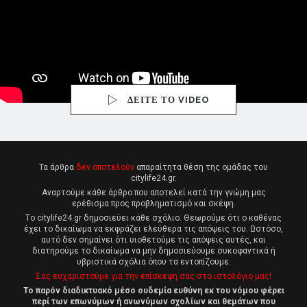
ΔΕΙΤΕ ΤΟ VIDEO
Τα άρθρα
δεν αποτελούν
απαραίτητα θέση της ομάδας του
citylife24.gr.
Αναρτούμε κάθε άρθρο που αποτελεί κατά την γνώμη μας
ερέθισμα προς προβληματισμό και σκέψη.
Tο citylife24.gr δημοσιεύει κάθε σχόλιο. Θεωρούμε ότι ο καθένας
έχει το δικαίωμα να εκφράζει ελεύθερα τις απόψεις του. Ωστόσο,
αυτό δεν σημαίνει ότι υιοθετούμε τις απόψεις αυτές, και
διατηρούμε το δικαίωμα να μην δημοσιεύουμε συκοφαντικά ή
υβριστικά σχόλια όπου τα εντοπίζουμε.
Σας ευχαριστούμε για την επίσκεψη σας στο ιστολόγιο μας!
Το παρόν διαδικτυακό μέσο ουδεμία ευθύνη εκ του νόμου φέρει
περί των επωνύμων ή ανωνύμων σχολίων και θεμάτων που