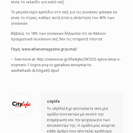
είναι το «κλειδί» για καλό σεξ.
Το μεγαλύτερο εμπόδιο στο σεξ για τις γυναίκες φάνηκε να
είναι το στρες, καθώς αυτή ήταν η απάντηση του 40% των
γυναικών.
Βέβαια, το 18% των γυναικών δήλωσαν ότι αν θέλουν
πραγματικά να κάνουν σεξ δεν τις σταματά τίποτα!
Πηγή:
www.athensmagazine.gr/portal/
– See more at: http://newsone.gr/lifestyle/287222-aytos-einai-o-
noymero-1-logos-poy-oi-gynaikes-arnoyntai-to-
sex#sthash.dLhGgsX3.dpuf
citylife
Το citylife24.gr αποτελείτε από μία
ομάδα συντακτών με σκοπό την
ενημέρωση και την ψυχαγωγία των
επισκεπτών της. Η ομάδα μας αναρτεί
κάθε άρθρο που αποτελεί ερέθισμα