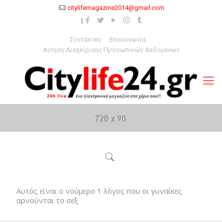
citylifemagazine2014@gmail.com
Συντάκτες
Επικοινωνία
Αίτηση Διαχείρισης Προσωπικών Δεδομένων
Αυτός είναι ο νούμερο 1 λόγος που οι γυναίκες
αρνούνται το σεξ