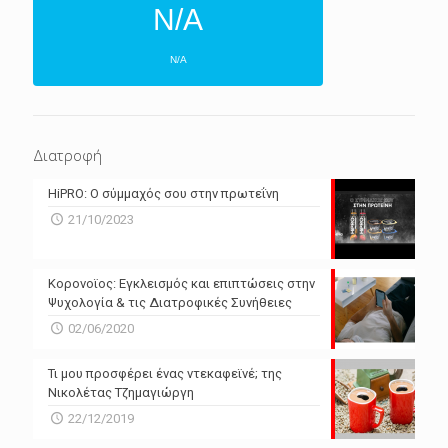
N/A
N/A
ΕΠΌΜΕΝΕΣ 4 ΜΈΡΕΣ
N/A
N/A
Διατροφή
N/A
N/A
HiPRO: Ο σύμμαχός σου στην πρωτεΐνη
N/A
N/A
21/10/2023
N/A
N/A
Powered by Forecast.io
Κορονοϊος: Εγκλεισμός και επιπτώσεις στην
Ψυχολογία & τις Διατροφικές Συνήθειες
02/06/2020
Τι μου προσφέρει ένας ντεκαφεϊνέ; της
Νικολέτας Τζημαγιώργη
22/12/2019