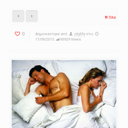
Όλα
0
Δημοσιεύτηκε από
citylife
στις
17/09/2015
93929 Views