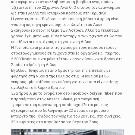
κατάφεραν να τον συλλάβουν με τη βοήθεια ενός πρώην
τζιχαντιστή, του 22χρονου Ανίλ Ο. Ο οποίος τον αναγνώρισε
ως επικεφαλής του Ισλαμικού Κράτους στη Γερμανία.
Η γενέτειρα του Τυνήσιου υπόπτου στη βόρεια Αφρική είναι
γνωστή ως πηγή έμπνευσης του πλανήτη του Λουκ
Σκάιγουοκερ στον Πόλεμο των Άστρων. Αλλά τα τελευταία
χρόνια έχει μεταβληθεί σε προπύργιο των τζιχαντιστών, που
επιτίθενται σε στόχους στη γειτονική Λιβύη.
Η Τυνησία είναι μία από τις χώρες με τους περισσότερους
στρατολογημένους σε τζιχαντιστικές οργανώσεις–περίπου
5.500 Τυνήσιοι είναι μέλη τέτοιων οργανώσεων και δρουν στη
Συρία, το Ιράκ ή τη Λιβύη.
Εξάλλου, Τυνήσιος ήταν ο δράστης και της επίθεσης με
φορτηγό στη Νίκαια της Γαλλίας στις 14 Ιουλίου με 86
νεκρούς–μία επίθεση την ευθύνη για την οποία είχε επίσης
αναλάβει το Ισλαμικό Κράτος.
Ένα προφίλ με το όνομά του στο Facebook δείχνει ‘likes’ που
παραπέμπουν στην Ansar al Sharia, μια τυνησιακή
τρομοκρατική οργάνωση, η οποία σχετίζεται με τους
εξτρεμιστές που δολοφόνησαν 22 άτομα στο μουσείο
Μπαρντο της Τύνιδας τον Μάρτιο του 2015 και στη συνέχεια
39 τουρίστες στο παραθαλάσσιο θέρετρο Σους.