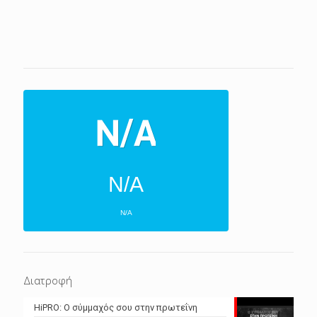
N/A
N/A
ΕΠΌΜΕΝΕΣ 4 ΜΈΡΕΣ
N/A
N/A
Διατροφή
N/A
N/A
HiPRO: Ο σύμμαχός σου στην πρωτεΐνη