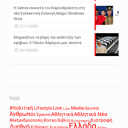
Η Catrice συναντά τον Καρυοθραύστη στη
νέα Συλλεκτική Συλλογή Magic Christmas
Story
27/11/2023
Επηρεάζουν τα βάρη την ανάπτυξη των
εφήβων; Ο Πάολο Λάμπρου μας απαντά
23/10/2023
TAGS
Live
#πολιτική
Lifestyle
Media
Secrets
Lizie
Άνθρωποι
Αθλητικά
Αθλητικά Νέα
Έρευνα
Διατροφή
Αλεξανδρούπολη
Βίντεο
Βιβλίο
Βιογραφικό
Ελλάδα
Διεθνή
Ειδήσεις
Εισιτήρια
Θάσος