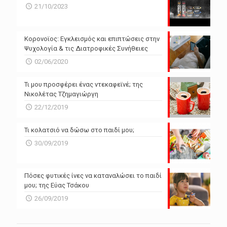
N/A
N/A
21/10/2023
N/A
N/A
Powered by Forecast.io
Κορονοϊος: Εγκλεισμός και επιπτώσεις στην
Ψυχολογία & τις Διατροφικές Συνήθειες
02/06/2020
Τι μου προσφέρει ένας ντεκαφεϊνέ; της
Νικολέτας Τζημαγιώργη
22/12/2019
Τι κολατσιό να δώσω στο παιδί μου;
30/09/2019
Πόσες φυτικές ίνες να καταναλώσει το παιδί
μου; της Εύας Τσάκου
26/09/2019