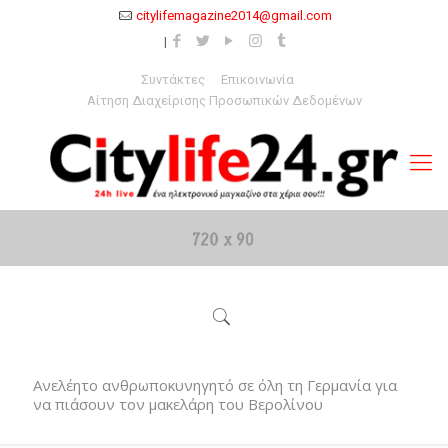
citylifemagazine2014@gmail.com
Συντάκτες
Επικοινωνία
Αίτηση Διαχείρισης Προσωπικών Δεδομένων
Ανελέητο ανθρωποκυνηγητό σε όλη τη Γερμανία για
να πιάσουν τον μακελάρη του Βερολίνου