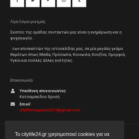
Λίγα λόγια για εμάς
Σκοπός της ομάδας συντακτών μας είναι η ενημέρωση και η
ψυχαγωγία..
..των επισκεπτών της ιστοσελίδας μας, σε μία μεγάλη γκάμα
θεμάτων όπως Μedia, Πρόσωπα, Κοινωνία, Κουζίνα, Ομορφιά,
Υγεία και πολλές άλλες ενότητες.
Επικοινωνία
Υπεύθυνη επικοινωνίας
Κατσαμακίδου Χρυσή
Email
citylifemagazine2014@gmail.com
Το citylife24.gr χρησιμοποιεί cookies για να