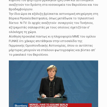
καμπίνα του φορτηγού βρέθηκαν ίχνη DNA και αστυνομικοί
αναζητούν τον δράστη στα νοσοκομεία του Βερολίνου και του
Βραδεμβούργου.
Την ίδια ώρα σε εξέλιξη βρίσκεται αστυνομική επιχείρηση στη
Βόρεια Ρηνανία Βεστφαλία, όπως μετέδωσε το τηλεοπτικό
δίκτυο N-TV. Οι αρχές αναζητούν συνεργούς του Τυνήσιου,
εξτρεμιστές σαλαφιστές με τους οποίους σχετιζόταν σ’
ολόκληρη τη χώρα.
Αίσθηση προκαλεί παντως κι η πληροφορία ΜΜΕ του ομίλου
FUNKE ότι χάκερς επιτέθηκαν στην ιστοσελίδα της
Γερμανικής Ομοσπονδιακής Αστυνομίας, όπου οι αυτόπτες
μάρτυρες μπορούν να στείλουν φωτογραφίες και βίντεο απ’
το μακελειό του Βερολίνου.