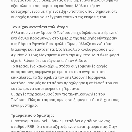
στόχαστρό τους θεωρώντας ότι μπορεί ανά πάσα στιγμή να
εξαπολύσει τρομοκρατική επίθεση. Μάλιστα ήταν
καταχωρημένος με την ένδειξη «ύποπτος», που σημαίνει ότι
οι αρχές πρέπει να ελέγχουν τακτικά τις κινήσεις του.
Τον είχαν εντοπίσει παλιότερα
Αλλά που να τον βρουν; Ο Τυνήσιος είχε δηλώσει ότι έμενε σ’
ένα άσυλο προσφύγων στο Έμεριχ της περιοχής Νίντερράϊν
στη Βόρεια Ρηνανία Βεστφαλία. Όμως άλλαζε συχνά τόπο
διαμονής και ταυτότητα. Στο Βερολίνο κυκλοφορούσε ως
Αχμάντ Ζ. Ή ως Μοχάμεντ Χ από την Αίγυπτο. Μια άλλη φορά
είχε δηλώσει ότι κατάγεται απ’ τον Λίβανο.
Το περασμένο καλοκαίρι ωστόσο οι γερμανικές αρχές
αποφάσισαν, σύμφωνα με εμπιστευτικά έγγραφα που
επικαλείται το Spiegel, να τον απελάσουν. Παραμένει,
ωστόσο, ασαφές κατά πόσον προχώρησε η απέλασή του και
κατάφερε να επιστρέψει στη Γερμανία.
Οι αρχές παρακολουθούσαν τις τηλεπικοινωνίες του
Τυνήσιου. Πώς κατάφερε, όμως, να ξεφύγει απ’ το δίχτυ τους
είναι μυστήριο.
Τραυματίας ο δράστης;
H αστυνομία θεωρεί – όπως μεταδίδει ο ραδιοφωνικός
σταθμός RBB- ότι ο καταζητούμενος είναι τραυματίας. Στην