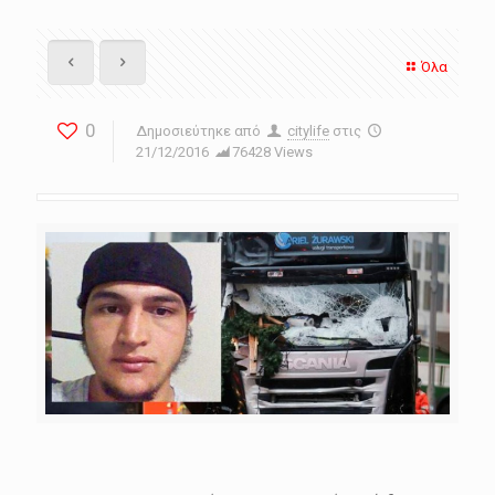
Όλα
0
Δημοσιεύτηκε από
citylife
στις
21/12/2016
76428 Views