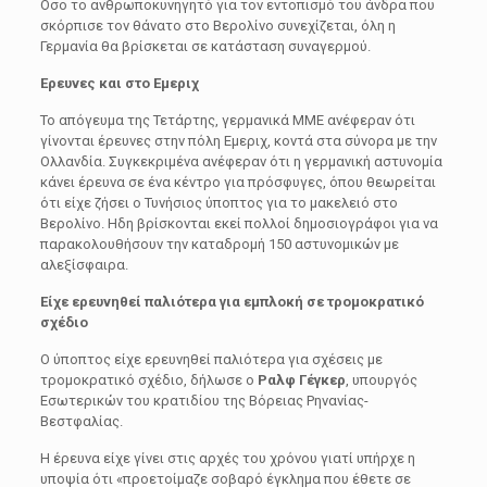
Οσο το ανθρωποκυνηγητό για τον εντοπισμό του άνδρα που
σκόρπισε τον θάνατο στο Βερολίνο συνεχίζεται, όλη η
Γερμανία θα βρίσκεται σε κατάσταση συναγερμού.
Ερευνες και στο Εμεριχ
Το απόγευμα της Τετάρτης, γερμανικά ΜΜΕ ανέφεραν ότι
γίνονται έρευνες στην πόλη Εμεριχ, κοντά στα σύνορα με την
Ολλανδία. Συγκεκριμένα ανέφεραν ότι η γερμανική αστυνομία
κάνει έρευνα σε ένα κέντρο για πρόσφυγες, όπου θεωρείται
ότι είχε ζήσει ο Τυνήσιος ύποπτος για το μακελειό στο
Βερολίνο. Ηδη βρίσκονται εκεί πολλοί δημοσιογράφοι για να
παρακολουθήσουν την καταδρομή 150 αστυνομικών με
αλεξίσφαιρα.
Είχε ερευνηθεί παλιότερα για εμπλοκή σε τρομοκρατικό
σχέδιο
Ο ύποπτος είχε ερευνηθεί παλιότερα για σχέσεις με
τρομοκρατικό σχέδιο, δήλωσε ο
Ραλφ Γέγκερ
, υπουργός
Εσωτερικών του κρατιδίου της Βόρειας Ρηνανίας-
Βεστφαλίας.
Η έρευνα είχε γίνει στις αρχές του χρόνου γιατί υπήρχε η
υποψία ότι «προετοίμαζε σοβαρό έγκλημα που έθετε σε