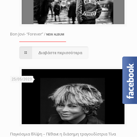
Bon Jovi- “Forever” / ɴᴇᴡ ᴀʟʙᴜᴍ
Διαβάστε περισσότερα
25/05/2023
Παγκόσμια θλίψη – Πέθανε η διάσημη τραγουδίστρια Τίνα