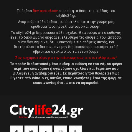
Τα άρθρα
δεν αποτελούν
απαραίτητα θέση της ομάδας του
citylife24.gr.
Αναρτούμε κάθε άρθρο που αποτελεί κατά την γνώμη μας
ερέθισμα προς προβληματισμό και σκέψη.
Tο citylife24.gr δημοσιεύει κάθε σχόλιο. Θεωρούμε ότι ο καθένας
έχει το δικαίωμα να εκφράζει ελεύθερα τις απόψεις του. Ωστόσο,
αυτό δεν σημαίνει ότι υιοθετούμε τις απόψεις αυτές, και
διατηρούμε το δικαίωμα να μην δημοσιεύουμε συκοφαντικά ή
υβριστικά σχόλια όπου τα εντοπίζουμε.
Σας ευχαριστούμε για την επίσκεψη σας στο ιστολόγιο μας!
Το παρόν διαδικτυακό μέσο ουδεμία ευθύνη εκ του νόμου φέρει
περί των επωνύμων ή ανωνύμων σχολίων και θεμάτων που
φιλοξενεί ή αναδημοσιεύει. Σε περίπτωση που θεωρείτε πως
θίγεστε από κάποιο εξ αυτών, επικοινωνήστε μέσω της φόρμας
επικοινωνίας έτσι ώστε να αφαιρεθεί.