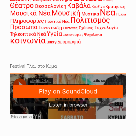
Θέατρο
Καβάλα
Θεσσαλονίκη
Κρατήσεις
Κουζίνα
Νεα
Μουσική
Μουσικά Νέα
Μυστικά
Παιδιά
Πολιτισμός
Πληροφορίες
Πολιτικά Νέα
Πρόσωπα
Συνέντευξη
Τεχνολογία
Σχέσεις
Συνταγές
Υγεία
Τηλεοπτικά Νεά
Ψυχολογία
Φωτογραφίες
κοινωνία
ομορφιά
μακιγιάζ
Festival Πλαι στο Κυμα