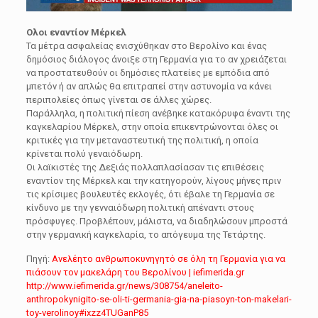
Ολοι εναντίον Μέρκελ
Τα μέτρα ασφαλείας ενισχύθηκαν στο Βερολίνο και ένας
δημόσιος διάλογος άνοιξε στη Γερμανία για το αν χρειάζεται
να προστατευθούν οι δημόσιες πλατείες με εμπόδια από
μπετόν ή αν απλώς θα επιτραπεί στην αστυνομία να κάνει
περιπολείες όπως γίνεται σε άλλες χώρες.
Παράλληλα, η πολιτική πίεση ανέβηκε κατακόρυφα έναντι της
καγκελαρίου Μέρκελ, στην οποία επικεντρώνονται όλες οι
κριτικές για την μεταναστευτική της πολιτική, η οποία
κρίνεται πολύ γεναιόδωρη.
Οι λαϊκιστές της Δεξιάς πολλαπλασίασαν τις επιθέσεις
εναντίον της Μέρκελ και την κατηγορούν, λίγους μήνες πριν
τις κρίσιμες βουλευτές εκλογές, ότι έβαλε τη Γερμανία σε
κίνδυνο με την γενναιόδωρη πολιτική απέναντι στους
πρόσφυγες. Προβλέπουν, μάλιστα, να διαδηλώσουν μπροστά
στην γερμανική καγκελαρία, το απόγευμα της Τετάρτης.
Πηγή:
Ανελέητο ανθρωποκυνηγητό σε όλη τη Γερμανία για να
πιάσουν τον μακελάρη του Βερολίνου | iefimerida.gr
http://www.iefimerida.gr/news/308754/aneleito-
anthropokynigito-se-oli-ti-germania-gia-na-piasoyn-ton-makelari-
toy-verolinoy#ixzz4TUGanP85