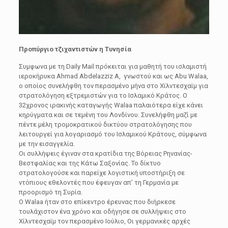
Προπύργιο τζιχαντιστών η Τυνησία
Συμφωνα με τη Daily Mail πρόκειται για μαθητή του ισλαμιστή
ιεροκήρυκα Ahmad Abdelazziz A, γνωστού και ως Αbu Walaa,
ο οποίος συνελήφθη τον περασμένο μήνα στο Χϊλντεσχαϊμ για
στρατολόγηση εξτρεμιστών για το Ισλαμικό Κράτος. Ο
32χρονος ιρακινής καταγωγής Walaa παλαιότερα είχε κάνει
κηρύγματα και σε τεμένη του Λονδίνου. Συνελήφθη μαζί με
πέντε μέλη τρομοκρατικού δικτύου στρατολόγησης που
λειτουργεί για λογαριασμό του Ισλαμικού Κράτους, σύμφωνα
με την εισαγγελία.
Οι συλλήψεις έγιναν στα κρατίδια της Βόρειας Ρηνανίας-
Βεστφαλίας και της Κάτω Σαξονίας. Το δίκτυο
στρατολογούσε και παρείχε λογιστική υποστήριξη σε
ντόπιους εθελοντές που έφευγαν απ’ τη Γερμανία με
προορισμό τη Συρία.
Ο Walaa ήταν στο επίκεντρο έρευνας που διήρκεσε
τουλάχιστον ένα χρόνο και οδήγησε σε συλλήψεις στο
Χίλντεσχαϊμ τον περασμένο Ιούλιο, Οι γερμανικές αρχές