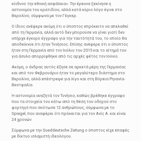
κίνδυνο την εθνική ασφάλεια». Την έρευνα ξεκίνησε η
αστυνομία του κρατιδίου, αλλά κατά κύριο λόγο έγινε στο
Βερολίνο, σύμφωνα με τον Γέγκερ.
Ο ίδιος ανέφερε ακόμη ότι ο ύποπτος επρόκειτο να απελαθεί
από τη Γερμανία, αλλά αυτό δεν μπορούσε να γίνει γιατί δεν
υπήρχε έγκυρο έγγραφο για την ταυτότητά του, το οποίο θα
αποδείκνυε ότι ήταν Τυνήσιος. Επίσης ανέφερε ότι ο ύποπτος
ήταν στη Γερμανία από τον Ιούλιο του 2015 και το αίτημά του
για άσυλο απορρίφθηκε από τις αρχές φέτος τον Ιούνιο.
Ακόμη, ο άνδρας αυτός έζησε σε αρκετά μέρη της Γερμανίας
και από τον Φεβρουάριο ήταν το μεγαλύτερο διάστημα στο
Βερολίνο, αλλά επέστρεψε για λίγο και στη Βόρεια Ρηνανία-
Βεστφαλία.
Η αστυνομία αναζητά τον Τυνήσιο, καθώς βρέθηκε έγγραφο
που τα στοιχεία του κάτω από τη θέση του οδηγού στο
φορτηγό που σκότωσε 12 ανθρώπους, σύμφωνα με το
Spiegel, που αναφέρει ότι πρόκειται για τον Ανίς Α. και είναι
24 χρονών.
Σύμφωνα με την Sueddeutsche Zeitung ο ύποπτος είχε επαφές
με δίκτυο ισλαμιστή ιδεολόγου.