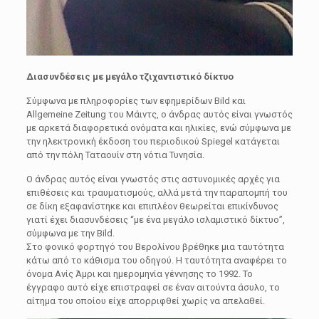
Διασυνδέσεις με μεγάλο τζιχαντιστικό δίκτυο
Σύμφωνα με πληροφορίες των εφημερίδων Bild και
Allgemeine Zeitung του Μάιντς, ο άνδρας αυτός είναι γνωστός
με αρκετά διαφορετικά ονόματα και ηλικίες, ενώ σύμφωνα με
την ηλεκτρονική έκδοση του περιοδικού Spiegel κατάγεται
από την πόλη Ταταουίν στη νότια Τυνησία.
Ο άνδρας αυτός είναι γνωστός στις αστυνομικές αρχές για
επιθέσεις και τραυματισμούς, αλλά μετά την παραπομπή του
σε δίκη εξαφανίστηκε και επιπλέον θεωρείται επικίνδυνος
γιατί έχει διασυνδέσεις “με ένα μεγάλο ισλαμιστικό δίκτυο”,
σύμφωνα με την Bild.
Στο φονικό φορτηγό του Βερολίνου βρέθηκε μια ταυτότητα
κάτω από το κάθισμα του οδηγού. Η ταυτότητα αναφέρει το
όνομα Ανίς Άμρι και ημερομηνία γέννησης το 1992. Το
έγγραφο αυτό είχε επιστραφεί σε έναν αιτούντα άσυλο, το
αίτημα του οποίου είχε απορριφθεί χωρίς να απελαθεί.