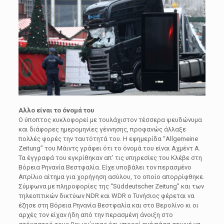
Αλλο είναι το όνομά του
Ο ύποπτος κυκλοφορεί με τουλάχιστον τέσσερα ψευδώνυμα
και διάφορες ημερομηνίες γέννησης, προφανώς άλλαξε
πολλές φορές την ταυτότητά του. Η εφημερίδα “Allgemeine
Zeitung” του Μάιντς γράφει ότι το όνομά του είναι Αχμέντ Α.
Τα έγγραφά του εγκρίθηκαν απ’ τις υπηρεσίες του Κλέβε στη
Βόρεια Ρηνανία Βεστφαλία. Είχε υποβάλει τον περασμένο
Απρίλιο αίτημα για χορήγηση ασύλου, το οποίο απορρίφθηκε.
Σύμφωνα με πληροφορίες της “Süddeutscher Zeitung” και των
τηλεοπτικών δικτύων NDR και WDR ο Τυνήσιος φέρεται να
έζησε στη Βόρεια Ρηνανία Βεστφαλία και στο Βερολίνο κι οι
αρχές τον είχαν ήδη από την περασμένη άνοιξη στο