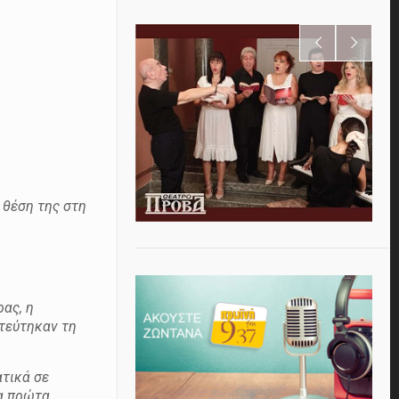
 θέση της στη
ς
ας, η
στεύτηκαν τη
τικά σε
α πρώτα