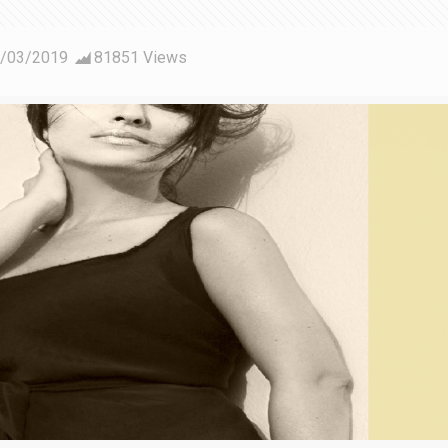
/03/2019
81851 Views