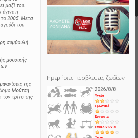
ί μαζί του.
 έγινε η
 το 2005. Μετά
ραγούδι του
ρη συμβουλή
κής μουσικής
λων
Ημερήσιες προβλέψεις ζωδίων
μφανίσεις της
2026/8/8
, Δήμο Μούτση
Υγεία
 τον τρίτο της
Ερωτικά
Εργασία
Επικοινωνία
Τύχη