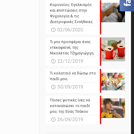
Powered by Forecast.io
Κορονοϊος: Εγκλεισμός
και επιπτώσεις στην
Ψυχολογία & τις
Διατροφικές Συνήθειες
02/06/2020
Τι μου προσφέρει ένας
ντεκαφεϊνέ; της
Νικολέτας Τζημαγιώργη
22/12/2019
Τι κολατσιό να δώσω στο
παιδί μου;
30/09/2019
Πόσες φυτικές ίνες να
καταναλώσει το παιδί
μου; της Εύας Τσάκου
26/09/2019