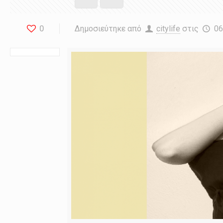
0
Δημοσιεύτηκε από
citylife
στις
06