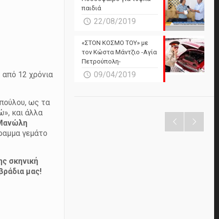
παιδιά
22/08/2019
«ΣΤΟΝ ΚΟΣΜΟ ΤΟΥ» με
τον Κώστα Μάντζιο -Αγία
Πετρούπολη-
09/04/2019
 από 12 χρόνια
πούλου, ως τα
ώ», και άλλα
 Μανώλη
ραμμα γεμάτο
ης σκηνική
βράδια μας!