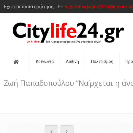
Έχετε κάποια ερώτηση;
citylifemagazine2014@gmail.co
Αρχική
Κοινωνία
Διεθνή
Πολιτισμός
Πρ
Ζωή Παπαδοπούλου “Να’ρχεται η άνοι