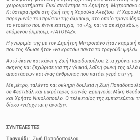
χειροκροτήματα. Εκεί συνάντησε το Δημήτρη Μητροπάνο ο ο
Κι ύστερα ήρθε στη ζωή της η Χαρούλα Αλεξίου. Η Χαρούλα
παραγωγός του πρώτου της άλμπουμ, στο οποίο τραγούδησε
το ντουέτο που έγινε επιτυχία, το «Αχ, και να σε είχα εδώ
επόμενου άλμπουμ, «ΤΑΤΟΥΑΖ».
Η γνωριμία της με τον Δημήτρη Μητροπάνο ήταν καρμική κ
που της έδωσε ήταν «να κρατάω πάντα το τραγούδι ψηλά».
Αυτό έκανε και κάνει η Ζωή Παπαδοπούλου. Στα χρόνια πο
σκηνής και ξεχώρισε για την γλυκιά, λαϊκή φωνή της αλλά
αποστάσεων και ένας άνθρωπος που πατάει γερά στη γη.
Με μέτρο, ταλέντο και σκληρή δουλειά η Ζωή Παπαδοπούλο
σε Φεστιβάλ και μικρότερες σκηνές. Ερμηνεύει Μίκη Θεοδ
και Χρήστο Νικολόπουλο. Ο τελευταίος της εμπιστεύεται τη
δίσκο «να’ρχεται η άνοιξη».
ΣΥΝΤΕΛΕΣΤΕΣ
Τραγούδι
: Ζωή Παπαδοπούλου