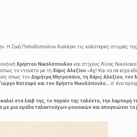
ξη». Η Ζωή Παπαδοπούλου διαλέγει τις καλύτερες στιγμές της
 μουσική
Χρήστου Νικολόπουλου
και στίχους Λίνας Νικολακο
 όπως το ντουέτο με τη
Χάρις Αλεξίου
«Αχ! Και να σε είχα εδ
γούς όπως τον
Δημήτρη Μητροπάνο, τη Χάρις Αλεξίου, τον
Γιώργο Κατσαρό και τον Χρήστο Νικολόπουλο…
σ’ ένα πρόγ
καλεί στα λάιβ της, το πηγαίο της ταλέντο, την λαμπερή τ
 με μια ομάδα ταλαντούχων μουσικών και απογειώνει τα 