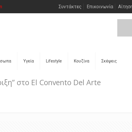
m
Συντάκτες
Επικοινωνία
Αίτησ
όσωπα
Υγεία
Lifestyle
Κουζίνα
Σκέψεις
ξη” στο El Convento Del Arte