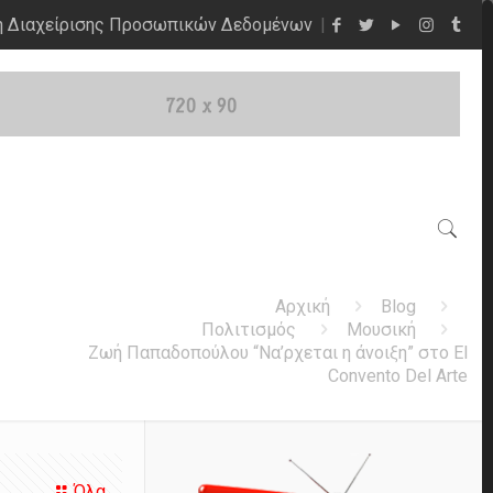
η Διαχείρισης Προσωπικών Δεδομένων
Αρχική
Blog
Πολιτισμός
Μουσική
Ζωή Παπαδοπούλου “Να’ρχεται η άνοιξη” στο El
Convento Del Arte
Όλα