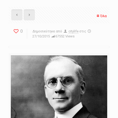
Όλα
0
Δημοσιεύτηκε από
citylife
στις
27/10/2015
67552 Views