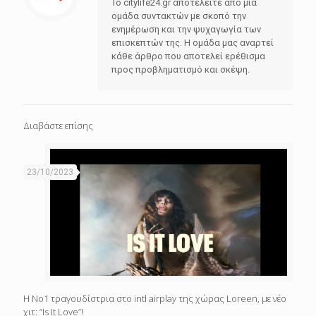
Το citylife24.gr αποτελείτε από μία
ομάδα συντακτών με σκοπό την
ενημέρωση και την ψυχαγωγία των
επισκεπτών της. Η ομάδα μας αναρτεί
κάθε άρθρο που αποτελεί ερέθισμα
προς προβληματισμό και σκέψη.
Διαβάστε επίσης
23/10/2023
Η Νο1 τραγουδίστρια στο intl airplay της χώρας Loreen, με νέο
χιτ: “Is It Love”!