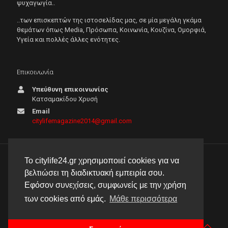
ψυχαγωγία..
..των επισκεπτών της ιστοσελίδας μας, σε μία μεγάλη γκάμα
θεμάτων όπως Μedia, Πρόσωπα, Κοινωνία, Κουζίνα, Ομορφιά,
Υγεία και πολλές άλλες ενότητες.
Επικοινωνία
Υπεύθυνη επικοινωνίας
Κατσαμακίδου Χρυσή
Email
citylifemagazine2014@gmail.com
Το citylife24.gr χρησιμοποιεί cookies για να
© 2026 City Life 24 | Με την επιφύλαξη κάθε νόμιμου
βελτιώσει τη διαδικτυακή εμπειρία σου.
δικαιώματος |
Πολιτική απορρήτου
Εφόσον συνεχίσεις, συμφωνείς με την χρήση
δημιουργία & φιλοξενία ιστοσελίδας by
manbiz isp
των cookies από εμάς.
Μάθε περισσότερα