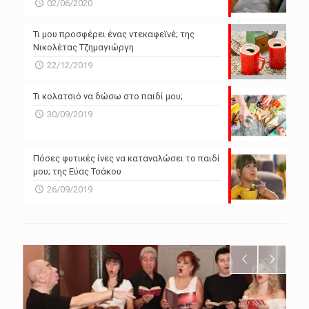
02/06/2020
Τι μου προσφέρει ένας ντεκαφεϊνέ; της
Νικολέτας Τζημαγιώργη
22/12/2019
Τι κολατσιό να δώσω στο παιδί μου;
30/09/2019
Πόσες φυτικές ίνες να καταναλώσει το παιδί
μου; της Εύας Τσάκου
26/09/2019