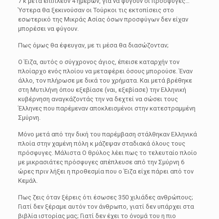
7 κ μετά επιπλέον 4 ημερών, για να φύγουν οι πρόσφυγες…
Ύστερα θα ξεκινούσαν οι Τούρκοι τις εκτοπίσεις στο
εσωτερικό της Μικράς Ασίας όσων προσφύγων δεν είχαν
μπορέσει να φύγουν.
Πως όμως θα έφευγαν, με τι μέσα θα διασώζονταν;
Ο Έιζα, αυτός ο σύγχρονος άγιος, έπεισε καταρχήν τον
πλοίαρχο ενός πλοίου να μεταφέρει όσους μπορούσε. Έναν
άλλο, τον πλήρωσε με δικά του χρήματα. Και μετά βρέθηκε
στη Μυτιλήνη όπου εξεβίασε (ναι, εξεβίασε) την Ελληνική
κυβέρνηση αναγκάζοντάς την να δεχτεί να σώσει τους
Έλληνες που παρέμεναν αποκλεισμένοι στην κατεστραμμένη
Σμύρνη.
Μόνο μετά από την δική του παρέμβαση στάλθηκαν Ελληνικά
πλοία στην χαμένη πόλη κ μάζεψαν σταδιακά όλους τους
πρόσφυγες. Μάλιστα Ο θρύλος λέει πως το τελευταίο πλοίο
με μικρασιάτες πρόσφυγες απέπλευσε από την Σμύρνη 6
ώρες πριν λήξει η προθεσμία που ο Έιζα είχε πάρει από τον
Κεμάλ.
Πως ζεις όταν ξέρεις ότι έσωσες 350 χιλιάδες ανθρώπους;
Γιατί δεν ξέραμε αυτόν τον άνθρωπο, γιατί δεν υπάρχει στα
βιβλία ιστορίας μας; Γιατί δεν έχει το όνομά του η πιο