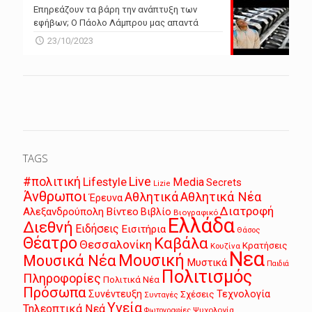
Επηρεάζουν τα βάρη την ανάπτυξη των
εφήβων; Ο Πάολο Λάμπρου μας απαντά
23/10/2023
TAGS
Live
#πολιτική
Lifestyle
Media
Secrets
Lizie
Άνθρωποι
Αθλητικά
Αθλητικά Νέα
Έρευνα
Διατροφή
Αλεξανδρούπολη
Βίντεο
Βιβλίο
Βιογραφικό
Ελλάδα
Διεθνή
Ειδήσεις
Εισιτήρια
Θάσος
Θέατρο
Καβάλα
Θεσσαλονίκη
Κρατήσεις
Κουζίνα
Νεα
Μουσική
Μουσικά Νέα
Μυστικά
Παιδιά
Πολιτισμός
Πληροφορίες
Πολιτικά Νέα
Πρόσωπα
Συνέντευξη
Τεχνολογία
Σχέσεις
Συνταγές
Υγεία
Τηλεοπτικά Νεά
Ψυχολογία
Φωτογραφίες