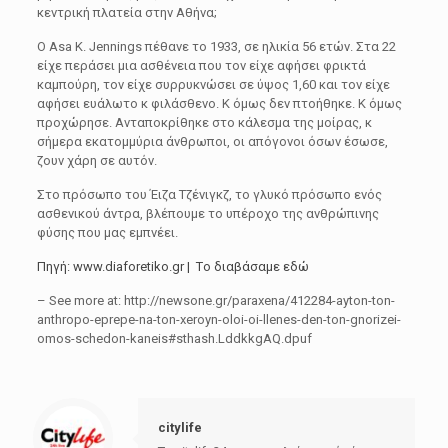
κεντρική πλατεία στην Αθήνα;
Ο Asa K. Jennings πέθανε το 1933, σε ηλικία 56 ετών. Στα 22
είχε περάσει μια ασθένεια που τον είχε αφήσει φρικτά
καμπούρη, τον είχε συρρυκνώσει σε ύψος 1,60 και τον είχε
αφήσει ευάλωτο κ φιλάσθενο. Κ όμως δεν πτοήθηκε. Κ όμως
προχώρησε. Ανταποκρίθηκε στο κάλεσμα της μοίρας, κ
σήμερα εκατομμύρια άνθρωποι, οι απόγονοι όσων έσωσε,
ζουν χάρη σε αυτόν.
Στο πρόσωπο του Έιζα Τζένιγκζ, το γλυκό πρόσωπο ενός
ασθενικού άντρα, βλέπουμε το υπέροχο της ανθρώπινης
φύσης που μας εμπνέει.
Πηγή:
www.diaforetiko.gr
|
Tο διαβάσαμε εδώ
– See more at: http://newsone.gr/paraxena/412284-ayton-ton-
anthropo-eprepe-na-ton-xeroyn-oloi-oi-llenes-den-ton-gnorizei-
omos-schedon-kaneis#sthash.LddkkgAQ.dpuf
citylife