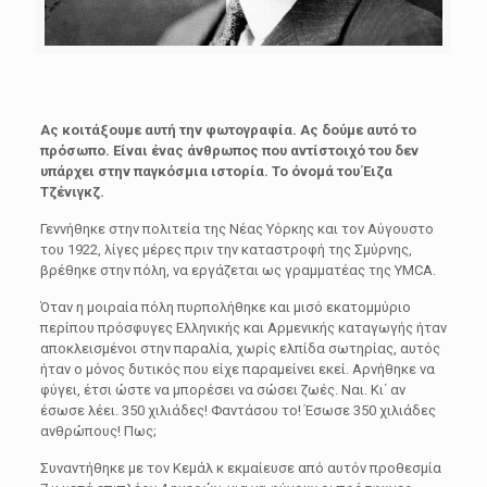
Ας κοιτάξουμε αυτή την φωτογραφία. Ας δούμε αυτό το
πρόσωπο. Είναι ένας άνθρωπος που αντίστοιχό του δεν
υπάρχει στην παγκόσμια ιστορία. Το όνομά του Έιζα
Τζένιγκζ.
Γεννήθηκε στην πολιτεία της Νέας Υόρκης και τον Αύγουστο
του 1922, λίγες μέρες πριν την καταστροφή της Σμύρνης,
βρέθηκε στην πόλη, να εργάζεται ως γραμματέας της YMCA.
Όταν η μοιραία πόλη πυρπολήθηκε και μισό εκατομμύριο
περίπου πρόσφυγες Ελληνικής και Αρμενικής καταγωγής ήταν
αποκλεισμένοι στην παραλία, χωρίς ελπίδα σωτηρίας, αυτός
ήταν ο μόνος δυτικός που είχε παραμείνει εκεί. Αρνήθηκε να
φύγει, έτσι ώστε να μπορέσει να σώσει ζωές. Ναι. Κι΄ αν
έσωσε λέει. 350 χιλιάδες! Φαντάσου το! Έσωσε 350 χιλιάδες
ανθρώπους! Πως;
Συναντήθηκε με τον Κεμάλ κ εκμαίευσε από αυτόν προθεσμία