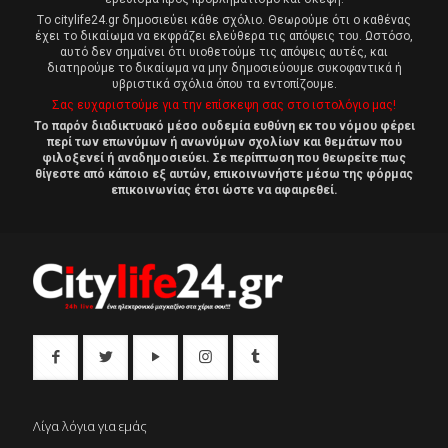
Tο citylife24.gr δημοσιεύει κάθε σχόλιο. Θεωρούμε ότι ο καθένας
έχει το δικαίωμα να εκφράζει ελεύθερα τις απόψεις του. Ωστόσο,
αυτό δεν σημαίνει ότι υιοθετούμε τις απόψεις αυτές, και
διατηρούμε το δικαίωμα να μην δημοσιεύουμε συκοφαντικά ή
υβριστικά σχόλια όπου τα εντοπίζουμε.
Σας ευχαριστούμε για την επίσκεψη σας στο ιστολόγιο μας!
Το παρόν διαδικτυακό μέσο ουδεμία ευθύνη εκ του νόμου φέρει
περί των επωνύμων ή ανωνύμων σχολίων και θεμάτων που
φιλοξενεί ή αναδημοσιεύει. Σε περίπτωση που θεωρείτε πως
θίγεστε από κάποιο εξ αυτών, επικοινωνήστε μέσω της φόρμας
επικοινωνίας έτσι ώστε να αφαιρεθεί.
Λίγα λόγια για εμάς