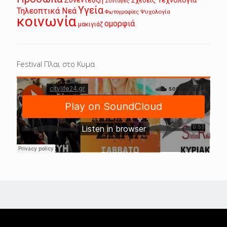
Συνέντευξη
Τεχνολογία
Σχέσεις
Συνταγές
Υγεία
Τηλεοπτικά Νεά
Ψυχολογία
Φωτογραφίες
κοινωνία
ομορφιά
μακιγιάζ
Festival Πλαι στο Κυμα