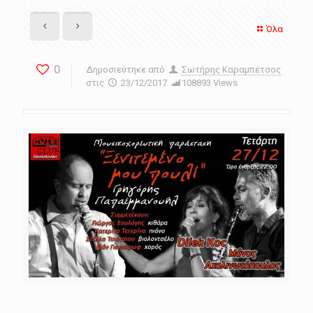
Όλα
0
Δημοσιεύτηκε από
Σωτήρης Καραμπέτσος
στις
23/12/2017
108893 Views