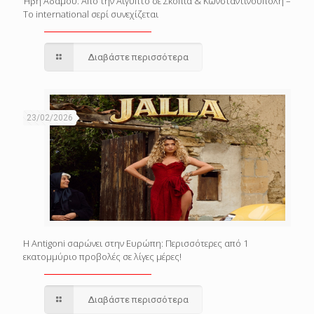
Ήβη Αδάμου: Από την Αίγυπτο σε Σκόπια & Κωνσταντινούπολη –
Το international σερί συνεχίζεται
Διαβάστε περισσότερα
23/02/2026
Η Antigoni σαρώνει στην Ευρώπη: Περισσότερες από 1
εκατομμύριο προβολές σε λίγες μέρες!
Διαβάστε περισσότερα