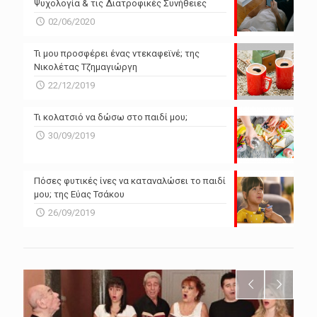
Ψυχολογία & τις Διατροφικές Συνήθειες
02/06/2020
Τι μου προσφέρει ένας ντεκαφεϊνέ; της
Νικολέτας Τζημαγιώργη
22/12/2019
Τι κολατσιό να δώσω στο παιδί μου;
30/09/2019
Πόσες φυτικές ίνες να καταναλώσει το παιδί
μου; της Εύας Τσάκου
26/09/2019