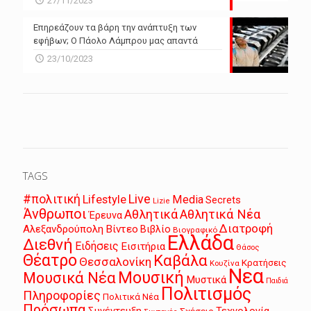
27/11/2023
Επηρεάζουν τα βάρη την ανάπτυξη των
εφήβων; Ο Πάολο Λάμπρου μας απαντά
23/10/2023
TAGS
Live
#πολιτική
Lifestyle
Media
Secrets
Lizie
Άνθρωποι
Αθλητικά
Αθλητικά Νέα
Έρευνα
Διατροφή
Αλεξανδρούπολη
Βίντεο
Βιβλίο
Βιογραφικό
Ελλάδα
Διεθνή
Ειδήσεις
Εισιτήρια
Θάσος
Θέατρο
Καβάλα
Θεσσαλονίκη
Κρατήσεις
Κουζίνα
Νεα
Μουσική
Μουσικά Νέα
Μυστικά
Παιδιά
Πολιτισμός
Πληροφορίες
Πολιτικά Νέα
Πρόσωπα