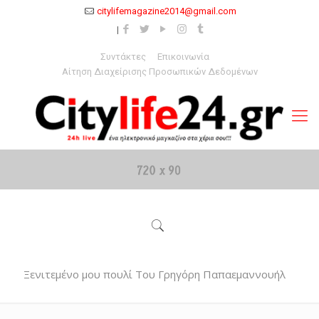
citylifemagazine2014@gmail.com
Συντάκτες
Επικοινωνία
Αίτηση Διαχείρισης Προσωπικών Δεδομένων
Ξενιτεμένο μου πουλί Του Γρηγόρη Παπαεμαννουήλ