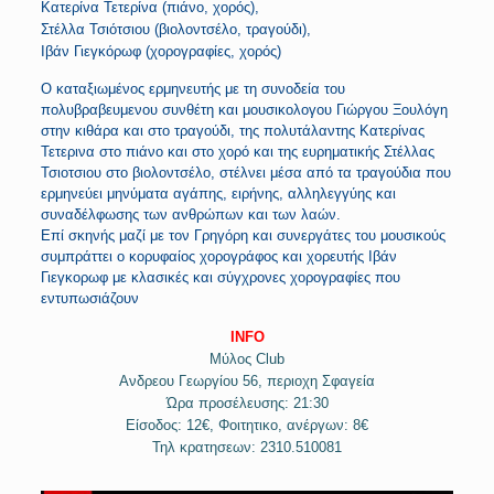
Κατερίνα Τετερίνα (πιάνο, χορός),
Στέλλα Τσιότσιου (βιολοντσέλο, τραγούδι),
Ιβάν Γιεγκόρωφ (χορογραφίες, χορός)
Ο καταξιωμένος ερμηνευτής με τη συνοδεία του
πολυβραβευμενου συνθέτη και μουσικολογου Γιώργου Ξουλόγη
στην κιθάρα και στο τραγούδι, της πολυτάλαντης Κατερίνας
Τετερινα στο πιάνο και στο χορό και της ευρηματικής Στέλλας
Τσιοτσιου στο βιολοντσέλο, στέλνει μέσα από τα τραγούδια που
ερμηνεύει μηνύματα αγάπης, ειρήνης, αλληλεγγύης και
συναδέλφωσης των ανθρώπων και των λαών.
Επί σκηνής μαζί με τον Γρηγόρη και συνεργάτες του μουσικούς
συμπράττει ο κορυφαίος χορογράφος και χορευτής Ιβάν
Γιεγκορωφ με κλασικές και σύγχρονες χορογραφίες που
εντυπωσιάζουν
INFO
Μύλος Club
Ανδρεου Γεωργίου 56, περιοχη Σφαγεία
Ώρα προσέλευσης: 21:30
Είσοδος: 12€, Φοιτητικο, ανέργων: 8€
Τηλ κρατησεων: 2310.510081