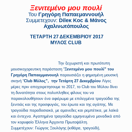
Ξενιτεμένο μου πουλί
Του
Γρηγόρη Παπαεμαννουήλ
Συμμετεχουν:
Dileκ Koc & Μάνος
Αχαλινωτόπουλος
ΤΕΤΑΡΤΗ 27 ΔΕΚΕΜΒΡΙΟΥ 2017
ΜΥΛΟΣ CLUB
Την ξεχωριστή και πρωτότυπη
μουσικοχορευτικη παράσταση “
Ξενιτεμένο μου πουλί” του
Γρηγόρη Παπαεμμανουηλ
παρουσιάζει η φημισμένη μουσική
σκηνή “
Club Μύλος”, την Τετάρτη 27 Δεκεμβρίου
Λίγες
μέρες πριν αποχαιρετησουμε το 2017, το Club του Μύλου δίνει
τη δυνατότητα στους πολυπληθεις φίλους του να
παρακολουθήσουν ένα αφιέρωμα με επιλεγμένα τραγούδια της
ξενιτιάς και της προσφυγιάς, του έρωτα και της αγάπης. Με
τραγούδια παραδοσιακά, με αμανεδες και ρεμπέτικα, με λαϊκά
και έντεχνα. Αγαπημένα τραγούδια ερμηνευμένα μοναδικά από
τον κορυφαίο Έλληνα Άρχοντα Πρωτοψάλτη.
Συμμετέχουν: Γιώργος Ξουλόγης (κιθάρα, τραγούδι),