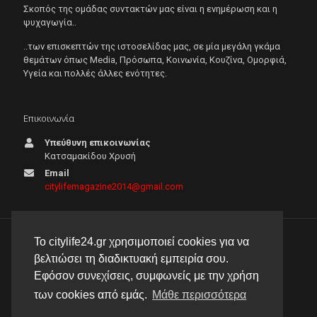
Σκοπός της ομάδας συντακτών μας είναι η ενημέρωση και η
ψυχαγωγία..
..των επισκεπτών της ιστοσελίδας μας, σε μία μεγάλη γκάμα
θεμάτων όπως Μedia, Πρόσωπα, Κοινωνία, Κουζίνα, Ομορφιά,
Υγεία και πολλές άλλες ενότητες.
Επικοινωνία
Υπεύθυνη επικοινωνίας
Κατσαμακίδου Χρυσή
Email
citylifemagazine2014@gmail.com
Το citylife24.gr χρησιμοποιεί cookies για να
© 2026 City Life 24 | Με την επιφύλαξη κάθε νόμιμου
βελτιώσει τη διαδικτυακή εμπειρία σου.
δικαιώματος |
Πολιτική απορρήτου
Εφόσον συνεχίσεις, συμφωνείς με την χρήση
δημιουργία & φιλοξενία ιστοσελίδας by
manbiz isp
των cookies από εμάς.
Μάθε περισσότερα