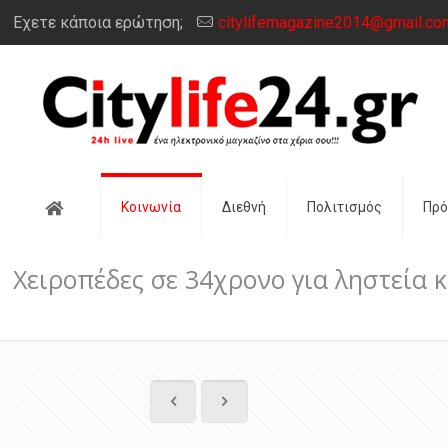
Έχετε κάποια ερώτηση;
citylifemagazine2014@gmail.co
Αρχική
Κοινωνία
Διεθνή
Πολιτισμός
Πρ
Χειροπέδες σε 34χρονο για ληστεία κ