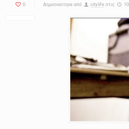
0
Δημοσιεύτηκε από
citylife
στις
10