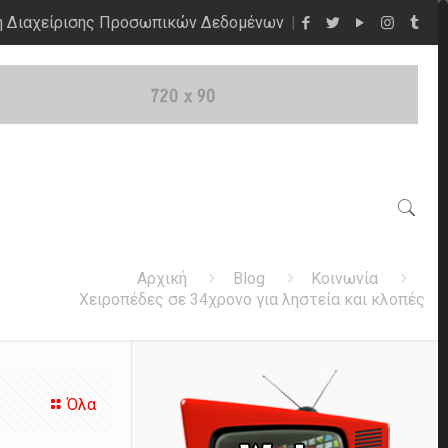
η Διαχείρισης Προσωπικών Δεδομένων
Αρχική
Blog
Κοινωνία
Χειροπέδες σε 34χρονο για ληστεία και κλοπές
Όλα