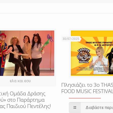
30/07/2025
ελα και εσυ
Πλησιάζει το 3o THA
FOOD MUSIC FESTIVA
τική Ομάδα Δράσης
εσύ» στο Παράρτημα
ας Παιδιού Πεντέλης!
Διαβάστε περ