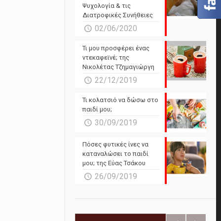
Ψυχολογία & τις
Διατροφικές Συνήθειες
02/06/2020
Τι μου προσφέρει ένας
ντεκαφεϊνέ; της
Νικολέτας Τζημαγιώργη
22/12/2019
Τι κολατσιό να δώσω στο
παιδί μου;
30/09/2019
Πόσες φυτικές ίνες να
καταναλώσει το παιδί
μου; της Εύας Τσάκου
26/09/2019