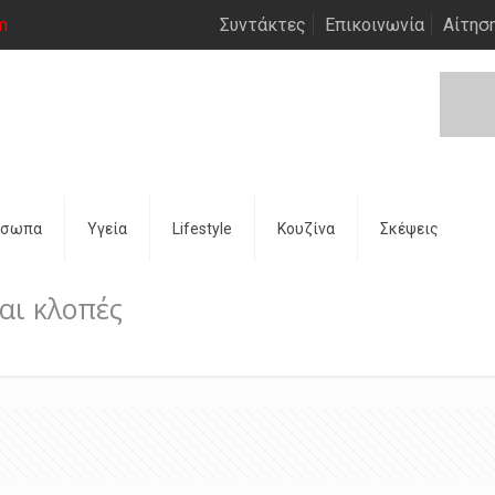
m
Συντάκτες
Επικοινωνία
Αίτησ
όσωπα
Υγεία
Lifestyle
Κουζίνα
Σκέψεις
αι κλοπές