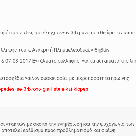
ταμάτησαν χθες για έλεγχο έναν 34χρονο που θεώρησαν ύποπ
ύλληψης του κ. Ανακριτή Πλημμελειοδικών Θηβών.
 & 07-03-2017 Εντάλματα σύλληψης, για τα αδικήματα της λη
αυτοσχέδια νάιλον συσκευασία, με μικροποσότητα ηρωίνης.
opedes-se-34xrono-gia-listeia-kai-klopes
άδα συντακτών με σκοπό την ενημέρωση και την ψυχαγωγία τω
υ αποτελεί ερέθισμα προς προβληματισμό και σκέψη.