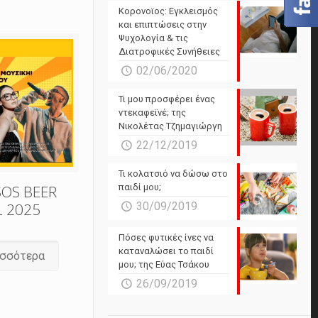
Powered by Forecast.io
Κορονοϊος: Εγκλεισμός
και επιπτώσεις στην
Ψυχολογία & τις
Διατροφικές Συνήθειες
02/06/2020
Τι μου προσφέρει ένας
ντεκαφεϊνέ; της
Νικολέτας Τζημαγιώργη
22/12/2019
Τι κολατσιό να δώσω στο
SOS BEER
παιδί μου;
L 2025
30/09/2019
Πόσες φυτικές ίνες να
καταναλώσει το παιδί
ισσότερα
μου; της Εύας Τσάκου
26/09/2019