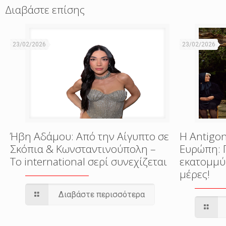
Διαβάστε επίσης
23/02/2026
23/02/2026
Ήβη Αδάμου: Από την Αίγυπτο σε
Η Antigon
Σκόπια & Κωνσταντινούπολη –
Ευρώπη: 
Το international σερί συνεχίζεται
εκατομμύ
μέρες!
Διαβάστε περισσότερα