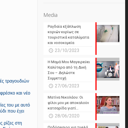
Media
Ραγδαία εξάπλωση
κοριών κυρίως σε
τουριστικά καταλύματα
και νοσοκομεία
23/10/2023
Η Μαμά Μου Μαγειρεύει
Καλύτερα από τη Δική
Σου – Δηλώστε
Συμμετοχή
γές τραγουδιών
27/06/2023
 φρέσκο και νέο
Ματίνα Νικολάου: Οι
φίλοι μου με αποκαλούν
ίες του με αυτό
κατσαρίδα γιατί…
ύδι που έχει
28/06/2020
ς ρίζες στη
Ποδόσφαιρο για τυφλά