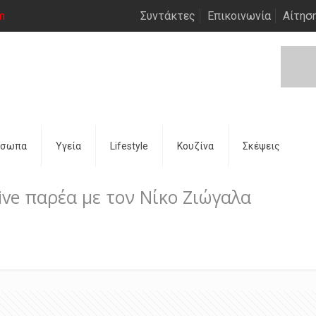
m
Συντάκτες
Επικοινωνία
Αίτησ
όσωπα
Υγεία
Lifestyle
Κουζίνα
Σκέψεις
ve παρέα με τον Νίκο Ζιώγαλα