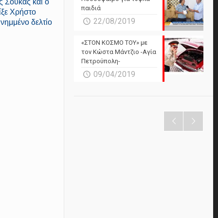
ς Σούκας και ο
παιδιά
ίξε Χρήστο
22/08/2019
υνημμένο δελτίο
«ΣΤΟΝ ΚΟΣΜΟ ΤΟΥ» με
τον Κώστα Μάντζιο -Αγία
Πετρούπολη-
09/04/2019