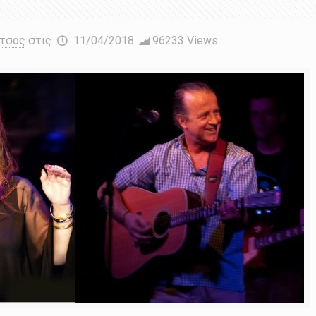
έτσος
στις
11/04/2018
96233 Views