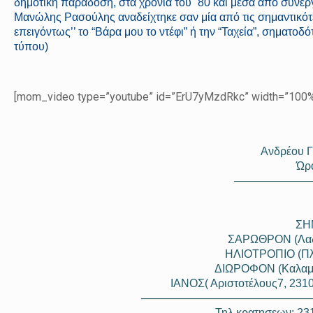
δημοτική παράδοση, στα χρόνια του ΄80 και μέσα από συνε
Μανώλης Ρασούλης αναδείχτηκε σαν μία από τις σημαντικότε
επειγόντως’’ το “Βάρα μου το ντέφι” ή την “Ταχεία”, σηματο
τύπου)
[mom_video type=”youtube” id=”ErU7yMzdRkc” width=”100%”
Ανδρέου Γ
Ώρ
———————
ΣΗ
ΣΑΡΩΘΡΟΝ (Λαδά
ΗΛΙΟΤΡΟΠΙΟ (Πλα
ΔΙΩΡΟΦΟΝ (Kαλαμαρ
IANOΣ( Αριστοτέλους7, 231
——————————
—————
Τηλ κρατησεων: 23