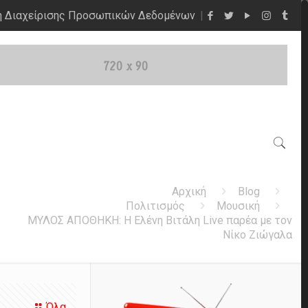
η Διαχείρισης Προσωπικών Δεδομένων
Αρχική
Blog
Πολιτισμός
Μουσική
ΜΥΛΟΣ ΑΠΟΘΗΚΗ: Η Ελένη Βιτάλη Live παρέα με τον
Νίκο Ζιώγαλα
Όλα