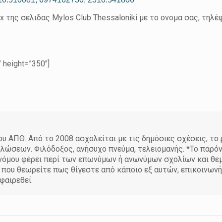
ylos Club Thessaloniki με το ονομα σας, τηλέφ
 height=”350″]
 ΑΠΘ. Από το 2008 ασχολείται με τις δημόσιες σχέσεις, το
ηλώσεων. Φιλόδοξος, ανήσυχο πνεύμα, τελειομανής. *Το παρό
υ νόμου φέρει περί των επωνύμων ή ανωνύμων σχολίων και θ
η που θεωρείτε πως θίγεστε από κάποιο εξ αυτών, επικοινων
φαιρεθεί.