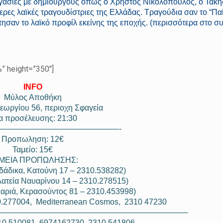
ργασίες με δημιουργούς όπως ο Χρήστος Νικολόπουλος, ο Τάκη
ρες λαϊκές τραγουδίστριες της Ελλάδας. Τραγούδια σαν το “Πα
δότησαν το λαϊκό προφίλ εκείνης της εποχής. (περισσότερα στο σ
 height=”350″]
INFO
Μύλος Αποθήκη
εωργίου 56, περιοχη Σφαγεία
α προσέλευσης: 21:30
———
——————————
——-
Προπωληση: 12€
Ταμείο: 15€
ΜΕΙΑ ΠΡΟΠΩΛΗΣΗΣ:
δικα, Κατούνη 17 – 2310.538282)
τεία Ναυαρίνου 14 – 2310.278515)
ιά, Κερασούντος 81 – 2310.453998)
0.277004, Mediterranean Cosmos, 2310 47230
—————
——————————
—————————
10.510081, 6974162730, 2310.541806