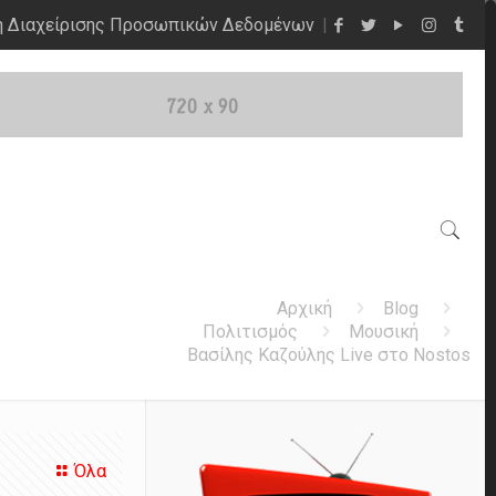
η Διαχείρισης Προσωπικών Δεδομένων
Αρχική
Blog
Πολιτισμός
Μουσική
Βασίλης Καζούλης Live στο Nostos
Όλα