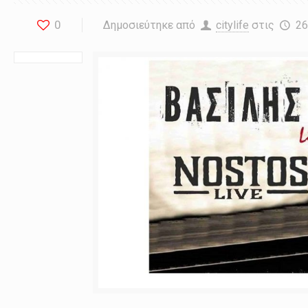
0
Δημοσιεύτηκε από
citylife
στις
26