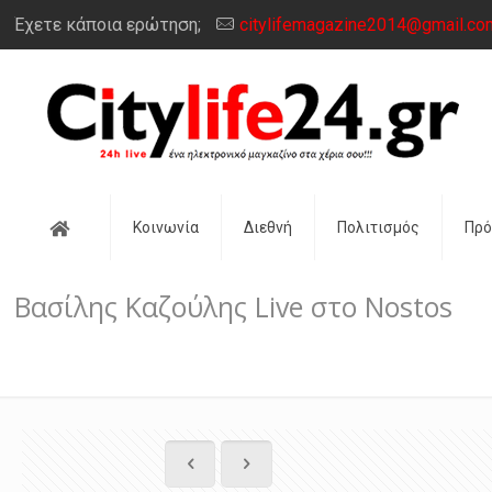
Έχετε κάποια ερώτηση;
citylifemagazine2014@gmail.co
Αρχική
Κοινωνία
Διεθνή
Πολιτισμός
Πρ
Βασίλης Καζούλης Live στο Nostos