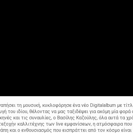
απήσει τη μουσική, κυκλοφόρησε ένα νέο Digitalalbum με τίτ
ή του ιδίου, θέλοντας να μας ταξιδέψει για ακόμη μία φορά
ηνές και τις συναυλίες, ο Βασίλης Καζούλης, όλα αυτά τα χρ
τεξοχήν καλλιτέχνης των live εμφανίσεων, η ατμόσφαιρα που
γάπη και ο ενθουσιασμός που εισπράττει από τον κόσμο είναι 