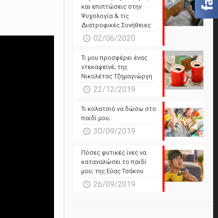
και επιπτώσεις στην
Ψυχολογία & τις
Διατροφικές Συνήθειες
02/06/2020
Τι μου προσφέρει ένας
ντεκαφεϊνέ; της
Νικολέτας Τζημαγιώργη
22/12/2019
Τι κολατσιό να δώσω στο
παιδί μου;
30/09/2019
Πόσες φυτικές ίνες να
καταναλώσει το παιδί
μου; της Εύας Τσάκου
26/09/2019