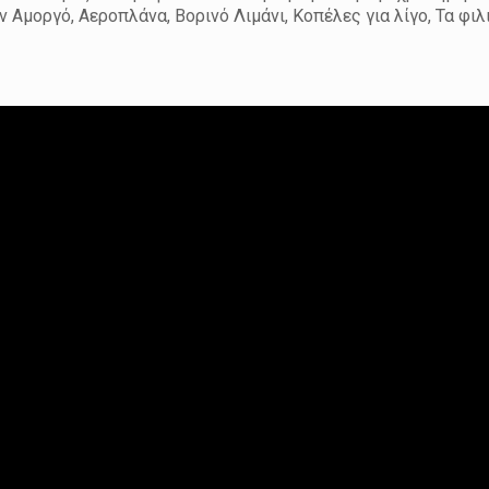
ην Αμοργό, Αεροπλάνα, Βορινό Λιμάνι, Κοπέλες για λίγο, Τα φιλ