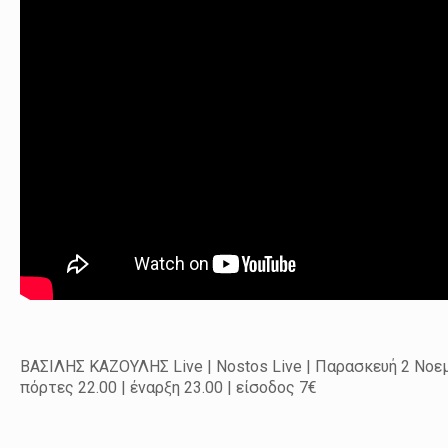
ΒΑΣΙΛΗΣ ΚΑΖΟΥΛΗΣ Live | Nostos Live | Παρασκευή 2 Νοε
πόρτες 22.00 | έναρξη 23.00 | είσοδος 7€