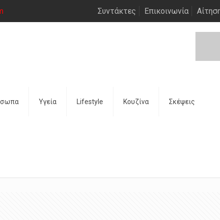
m
Συντάκτες
Επικοινωνία
Αίτησ
όσωπα
Υγεία
Lifestyle
Κουζίνα
Σκέψεις