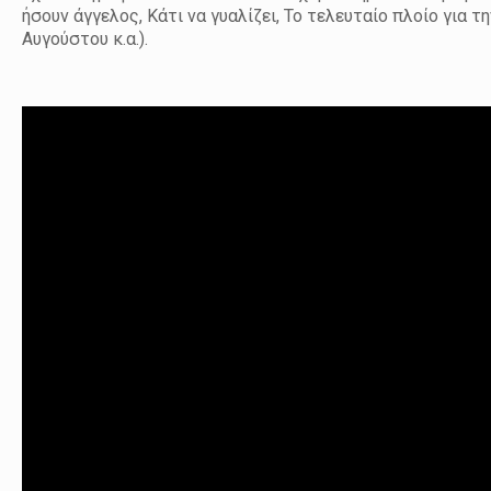
ήσουν άγγελος, Κάτι να γυαλίζει, Το τελευταίο πλοίο για τ
Αυγούστου κ.α.).