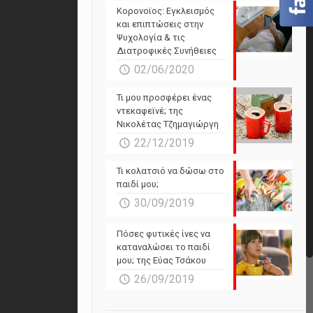
Powered by Forecast.io
Κορονοϊος: Εγκλεισμός
και επιπτώσεις στην
Ψυχολογία & τις
Διατροφικές Συνήθειες
02/06/2020
Τι μου προσφέρει ένας
ντεκαφεϊνέ; της
Νικολέτας Τζημαγιώργη
22/12/2019
Τι κολατσιό να δώσω στο
παιδί μου;
30/09/2019
Πόσες φυτικές ίνες να
καταναλώσει το παιδί
μου; της Εύας Τσάκου
26/09/2019