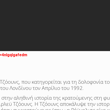
d=4nlgqlgafedm
 Τζόουνς, που κατηγορείται για τη δολοφονία τ
” του Λονδίνου τον Απρίλιο του 1992.
η στην αληθινή ιστορία της κρατούμενης στη φυ
ίρλεϋ Τζόουνς. Η Τζόουνς αποκάλυψε την ιστορ