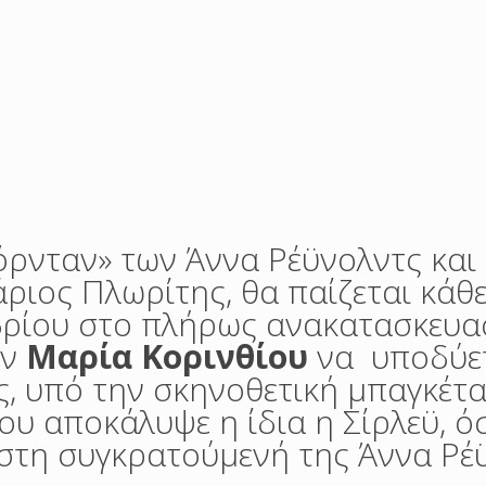
όρνταν» των Άννα Ρέϋνολντς και
ριος Πλωρίτης, θα παίζεται κάθ
μβρίου στο πλήρως ανακατασκευ
ην
Μαρία Κορινθίου
να υποδύετ
ς, υπό την σκηνοθετική μπαγκέτα
που αποκάλυψε η ίδια η Σίρλεϋ, ό
στη συγκρατούμενή της Άννα Ρέ