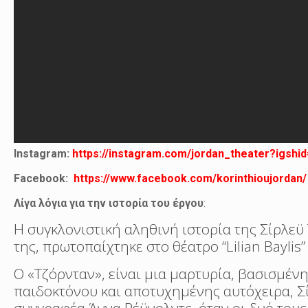
Instagram:
https://instagram.com/jordan_theater?igshi
Facebook:
https://www.facebook.com/korinthioujordan/
Λίγα λόγια για την ιστορία του έργου
:
Η συγκλονιστική αληθινή ιστορία της Σίρλεϋ
της, πρωτοπαίχτηκε στο θέατρο “Lilian Baylis
Ο «Τζόρνταν», είναι μια μαρτυρία, βασισμέν
παιδοκτόνου και αποτυχημένης αυτόχειρα, Σ