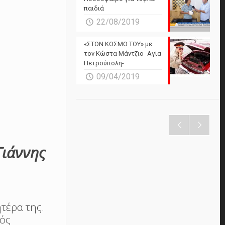
παιδιά
22/08/2019
«ΣΤΟΝ ΚΟΣΜΟ ΤΟΥ» με
τον Κώστα Μάντζιο -Αγία
Πετρούπολη-
09/04/2019
Γιάννης
τέρα της.
νός