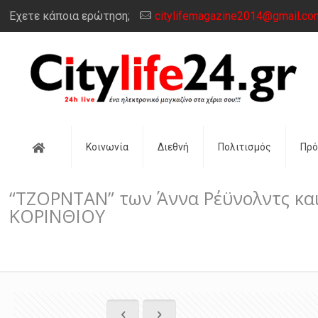
Έχετε κάποια ερώτηση;
citylifemagazine2014@gmail.co
Αρχική
Κοινωνία
Διεθνή
Πολιτισμός
Πρ
“ΤΖΟΡΝΤΑΝ” των Άννα Ρέϋνολντς κα
ΚΟΡΙΝΘΙΟΥ