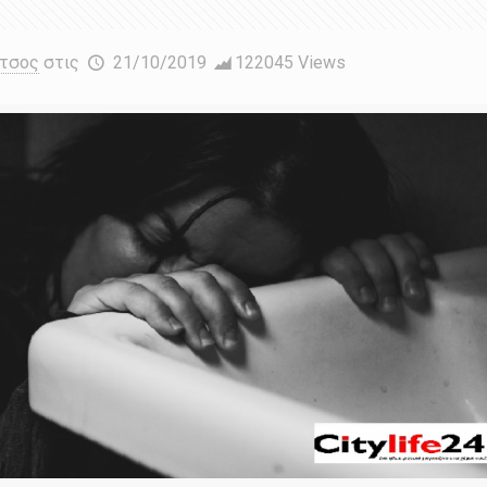
έτσος
στις
21/10/2019
122045 Views