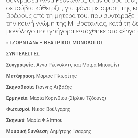
συγγραφέα Άννα Ρέϋνολντς, όταν οι δυό τους
σε ισόβια κάθειρξη, για φόνο με σφυρί, της 
βρέφους από τη μητέρα του, που συντάραξε -
την κοινή γνώμη της Μ. Βρετανίας, κατά τη δ
μονόλογο που γρήγορα εντάχθηκε στα «έργα -
«ΤΖΟΡΝΤΑΝ» – ΘΕΑΤΡΙΚΟΣ ΜΟΝΟΛΟΓΟΣ
ΣΥΝΤΕΛΕΣΤΕΣ:
Συγγραφείς
: Άννα Ρέϋνολντς
και Μόιρα Μπουφίνι
Μετάφραση
: Μάριος Πλωρίτης
Σκηνοθεσία
: Γιάννης Αϊβάζης
Ερμηνεία
: Μαρία Κορινθίου (Σίρλεϋ Τζόουνς)
Φωτισμοί
: Νίκος Βούλγαρης
Σκηνικά
: Μαρία Φιλίππου
Μουσική Σύνθεση
: Δημήτρης Ίσαρρης