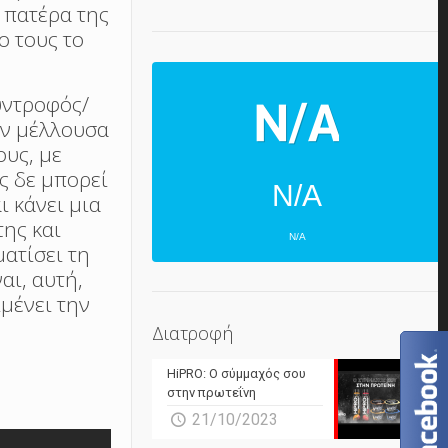
 πατέρα της
ο τους το
σύντροφός/
την μέλλουσα
ους, με
ς δε μπορεί
N/A
ι κάνει μια
της και
N/A
ατίσει τη
αι, αυτή,
ΕΠΌΜΕΝΕΣ 4 ΜΈΡΕΣ
μένει την
N/A
N/A
Διατροφή
N/A
N/A
HiPRO: Ο σύμμαχός σου
N/A
N/A
στην πρωτεΐνη
21/10/2023
N/A
N/A