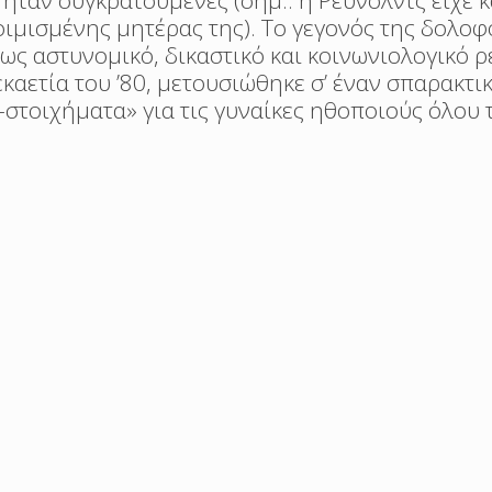
 ήταν συγκρατούμενες (σημ.: η Ρέϋνολντς είχε 
κοιμισμένης μητέρας της). Το γεγονός της δολοφ
ως αστυνομικό, δικαστικό και κοινωνιολογικό 
εκαετία του ’80, μετουσιώθηκε σ’ έναν σπαρακτι
στοιχήματα» για τις γυναίκες ηθοποιούς όλου 