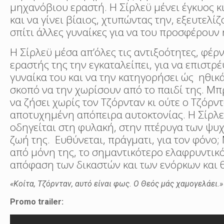
μηχανόβιου εραστή. Η Σίρλεϋ μένει έγκυος κι
και να γίνει βίαιος, χτυπώντας την, εξευτελί
σπίτι άλλες γυναίκες για να του προσφέρουν
Η Σίρλεϋ μέσα απ’όλες τις αντιξοότητες, φέρ
εραστής της την εγκαταλείπει, για να επιστρ
γυναίκα του και να την κατηγορήσει ώς ηθικά
σκοπό να την χωρίσουν από το παιδί της. Μπ
να ζήσει χωρίς τον Τζόρνταν κι ούτε ο Τζόρντ
αποτυχημένη απόπειρα αυτοκτονίας. Η Σίρλεϋ
οδηγείται στη φυλακή, στην πτέρυγα των ψυχ
ζωή της. Ευθύνεται, πράγματι, για τον φόνο; 
από μόνη της, το σημαντικότερο ελαφρυντικό
απόφαση των δικαστών και των ενόρκων και θ
«Κοίτα, Τζόρνταν, αυτό είναι φως. Ο Θεός μάς χαμογελάει.»
Promo trailer: