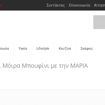
m
Συντάκτες
Επικοινωνία
Αίτησ
όσωπα
Υγεία
Lifestyle
Κουζίνα
Σκέψεις
ι Μόιρα Μπουφίνι με την ΜΑΡΙΑ