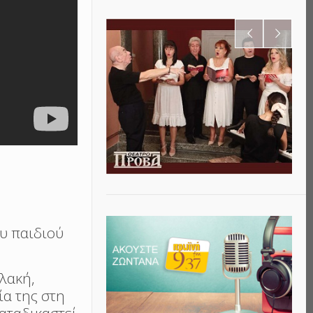
ου παιδιού
λακή,
ία της στη