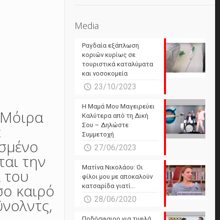
Media
Ραγδαία εξάπλωση
κοριών κυρίως σε
τουριστικά καταλύματα
και νοσοκομεία
23/10/2023
Η Μαμά Μου Μαγειρεύει
 Μόιρα
Καλύτερα από τη Δική
Σου – Δηλώστε
ε
Συμμετοχή
ασμένο
27/06/2023
αι την
Ματίνα Νικολάου: Οι
 του
φίλοι μου με αποκαλούν
σο καιρό
κατσαρίδα γιατί…
28/06/2020
ϋνολντς,
Ποδόσφαιρο για τυφλά