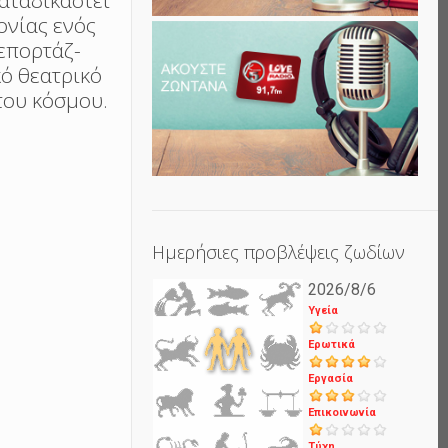
καταδικαστεί
ονίας ενός
ρεπορτάζ-
κό θεατρικό
του κόσμου.
Ημερήσιες προβλέψεις ζωδίων
2026/8/6
Υγεία
Ερωτικά
Εργασία
Επικοινωνία
Τύχη