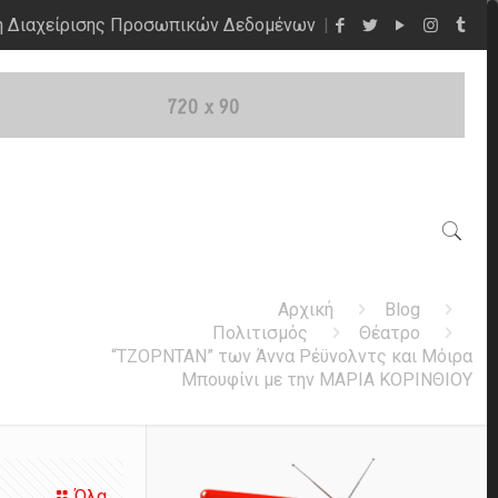
η Διαχείρισης Προσωπικών Δεδομένων
Αρχική
Blog
Πολιτισμός
Θέατρο
“ΤΖΟΡΝΤΑΝ” των Άννα Ρέϋνολντς και Μόιρα
Μπουφίνι με την ΜΑΡΙΑ ΚΟΡΙΝΘΙΟΥ
Όλα