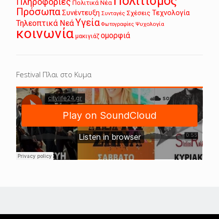
Πολιτισμός
Πληροφορίες
Πολιτικά Νέα
Πρόσωπα
Συνέντευξη
Τεχνολογία
Σχέσεις
Συνταγές
Υγεία
Τηλεοπτικά Νεά
Ψυχολογία
Φωτογραφίες
κοινωνία
ομορφιά
μακιγιάζ
Festival Πλαι στο Κυμα