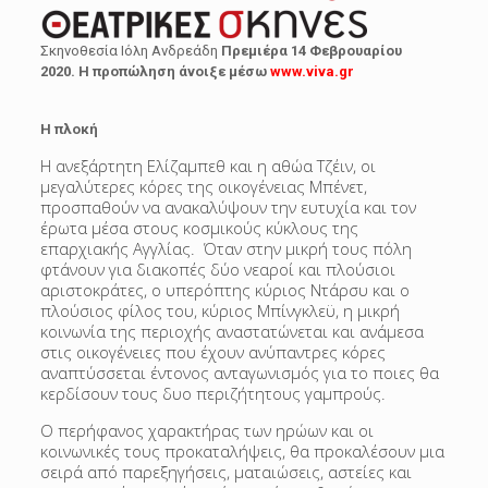
Σκηνοθεσία Ιόλη Ανδρεάδη
Πρεμιέρα 14 Φεβρουαρίου
2020. Η προπώληση άνοιξε μέσω
www.viva.gr
Η πλοκή
Η ανεξάρτητη Ελίζαμπεθ και η αθώα Τζέιν, οι
μεγαλύτερες κόρες της οικογένειας Μπένετ,
προσπαθούν να ανακαλύψουν την ευτυχία και τον
έρωτα μέσα στους κοσμικούς κύκλους της
επαρχιακής Αγγλίας. Όταν στην μικρή τους πόλη
φτάνουν για διακοπές δύο νεαροί και πλούσιοι
αριστοκράτες, ο υπερόπτης κύριος Ντάρσυ και ο
πλούσιος φίλος του, κύριος Μπίνγκλεϋ, η μικρή
κοινωνία της περιοχής αναστατώνεται και ανάμεσα
στις οικογένειες που έχουν ανύπαντρες κόρες
αναπτύσσεται έντονος ανταγωνισμός για το ποιες θα
κερδίσουν τους δυο περιζήτητους γαμπρούς.
Ο περήφανος χαρακτήρας των ηρώων και οι
κοινωνικές τους προκαταλήψεις, θα προκαλέσουν μια
σειρά από παρεξηγήσεις, ματαιώσεις, αστείες και