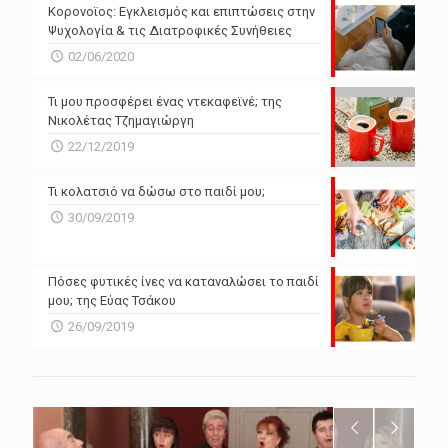
Powered by Forecast.io
Κορονοϊος: Εγκλεισμός και επιπτώσεις στην
Ψυχολογία & τις Διατροφικές Συνήθειες
02/06/2020
Τι μου προσφέρει ένας ντεκαφεϊνέ; της
Νικολέτας Τζημαγιώργη
22/12/2019
Τι κολατσιό να δώσω στο παιδί μου;
30/09/2019
Πόσες φυτικές ίνες να καταναλώσει το παιδί
μου; της Εύας Τσάκου
26/09/2019