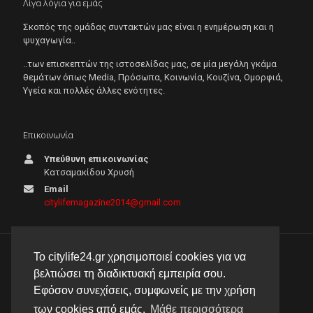
Λίγα λόγια για εμάς
Σκοπός της ομάδας συντακτών μας είναι η ενημέρωση και η
ψυχαγωγία..
..των επισκεπτών της ιστοσελίδας μας, σε μία μεγάλη γκάμα
θεμάτων όπως Μedia, Πρόσωπα, Κοινωνία, Κουζίνα, Ομορφιά,
Υγεία και πολλές άλλες ενότητες.
Επικοινωνία
Υπεύθυνη επικοινωνίας
Κατσαμακίδου Χρυσή
Email
citylifemagazine2014@gmail.com
Το citylife24.gr χρησιμοποιεί cookies για να
© 2026 City Life 24 | Με την επιφύλαξη κάθε νόμιμου
βελτιώσει τη διαδικτυακή εμπειρία σου.
δικαιώματος |
Πολιτική απορρήτου
Εφόσον συνεχίσεις, συμφωνείς με την χρήση
δημιουργία & φιλοξενία ιστοσελίδας by
manbiz isp
των cookies από εμάς.
Μάθε περισσότερα