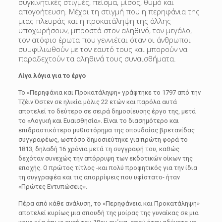
συγκινητικές στιγμές, πείσμα, μίσος, θυμό και
απογοήτευση. Μέχρι τη στιγμή που η περηφάνια της
μιας πλευράς και η προκατάληψη της άλλης
υποχωρήσουν, μπροστά στον αληθινό, τον μεγάλο,
τον ατόφιο έρωτα που γεννιέται όταν οι άνθρωποι
συμφιλιωθούν με τον εαυτό τους και μπορούν να
παραδεχτούν τα αληθινά τους συναισθήματα.
Λίγα λόγια για το έργο
Το «Περηφάνια και Προκατάληψη» γράφτηκε το 1797 από την
Τζέιν Όστεν σε ηλικία μόλις 22 ετών και παρόλα αυτά
αποτελεί το δεύτερο σε σειρά δημοσίευσης έργο της, μετά
το «Λογική και Ευαισθησία». Είναι το διασημότερο και
επιδραστικότερο μυθιστόρημα της σπουδαίας βρετανίδας
συγγραφέως, ωστόσο δημοσιεύτηκε για πρώτη φορά το
1813, δηλαδή 16 χρόνια μετά τη συγγραφή του, καθώς
δεχόταν συνεχώς την απόρριψη των εκδοτικών οίκων της
εποχής. Ο πρώτος τίτλος -και πολύ προφητικός για την ίδια
τη συγγραφέα και τις απορρίψεις που υφίστατο- ήταν
«Πρώτες Εντυπώσεις».
Πέρα από κάθε ανάλυση, το «Περηφάνεια και Προκατάληψη»
αποτελεί κυρίως μια σπουδή της μοίρας της γυναίκας σε μια