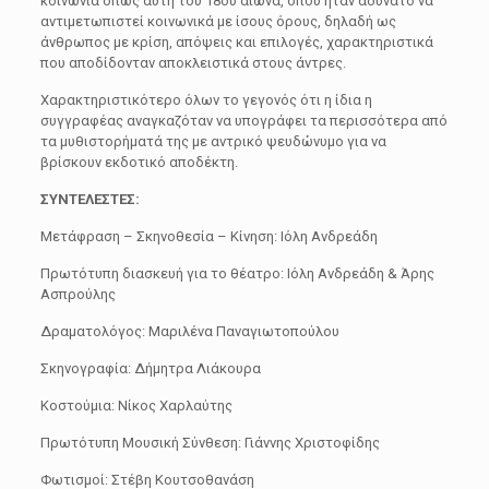
κοινωνία όπως αυτή του 18ου αιώνα, οπού ήταν αδύνατο να
αντιμετωπιστεί κοινωνικά με ίσους όρους, δηλαδή ως
άνθρωπος με κρίση, απόψεις και επιλογές, χαρακτηριστικά
που αποδίδονταν αποκλειστικά στους άντρες.
Χαρακτηριστικότερο όλων το γεγονός ότι η ίδια η
συγγραφέας αναγκαζόταν να υπογράφει τα περισσότερα από
τα μυθιστορήματά της με αντρικό ψευδώνυμο για να
βρίσκουν εκδοτικό αποδέκτη.
ΣΥΝΤΕΛΕΣΤΕΣ:
Μετάφραση – Σκηνοθεσία – Κίνηση: Ιόλη Ανδρεάδη
Πρωτότυπη διασκευή για το θέατρο: Ιόλη Ανδρεάδη & Άρης
Ασπρούλης
Δραματολόγος: Μαριλένα Παναγιωτοπούλου
Σκηνογραφία: Δήμητρα Λιάκουρα
Κοστούμια: Νίκος Χαρλαύτης
Πρωτότυπη Μουσική Σύνθεση: Γιάννης Χριστοφίδης
Φωτισμοί: Στέβη Κουτσοθανάση