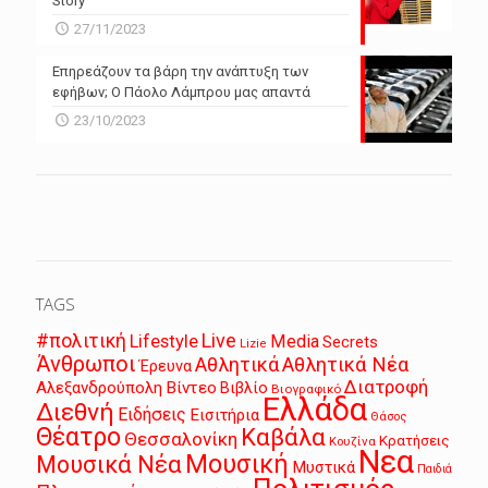
Story
27/11/2023
Επηρεάζουν τα βάρη την ανάπτυξη των
εφήβων; Ο Πάολο Λάμπρου μας απαντά
23/10/2023
TAGS
Live
#πολιτική
Lifestyle
Media
Secrets
Lizie
Άνθρωποι
Αθλητικά
Αθλητικά Νέα
Έρευνα
Διατροφή
Αλεξανδρούπολη
Βίντεο
Βιβλίο
Βιογραφικό
Ελλάδα
Διεθνή
Ειδήσεις
Εισιτήρια
Θάσος
Θέατρο
Καβάλα
Θεσσαλονίκη
Κρατήσεις
Κουζίνα
Νεα
Μουσική
Μουσικά Νέα
Μυστικά
Παιδιά