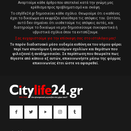
Αναρτούμε κάθε άρθρο που αποτελεί κατά την γνώμη μας
ερέθισμα προς προβληματισμό και σκέψη.
Tο citylife24.gr δημοσιεύει κάθε σχόλιο. Θεωρούμε ότι ο καθένας
έχει το δικαίωμα να εκφράζει ελεύθερα τις απόψεις του. Ωστόσο,
αυτό δεν σημαίνει ότι υιοθετούμε τις απόψεις αυτές, και
διατηρούμε το δικαίωμα να μην δημοσιεύουμε συκοφαντικά ή
υβριστικά σχόλια όπου τα εντοπίζουμε.
Σας ευχαριστούμε για την επίσκεψη σας στο ιστολόγιο μας!
Το παρόν διαδικτυακό μέσο ουδεμία ευθύνη εκ του νόμου φέρει
περί των επωνύμων ή ανωνύμων σχολίων και θεμάτων που
φιλοξενεί ή αναδημοσιεύει. Σε περίπτωση που θεωρείτε πως
θίγεστε από κάποιο εξ αυτών, επικοινωνήστε μέσω της φόρμας
επικοινωνίας έτσι ώστε να αφαιρεθεί.