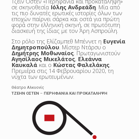
Τζέιν Όστεν «Περηφάνια και προκατάληψη»
σε σκηνοθεσία
Ιόλης Ανδρεάδη
. Μία από
τις πιο δυνατές ερωτικές ιστορίες όλων των
εποχών παίρνει σάρκα και οστά για πρώτη
φορά στην ελληνική σκηνή, σε πρωτότυπη
διασκευή της ίδιας με τον Άρη Ασπρούλη.
Στο ρόλο της Ελίζαμπεθ Μπέννετ η
Ευγενία
Δημητροπούλου
. Μίστερ Ντάρσυ ο
Δημήτρης Μοθωναίος
. Πρωταγωνιστούν
Αγησίλαος Μικελάτος
,
Ελεάννα
Καυκαλά
και ο
Κώστας Φαλελάκης
.
Πρεμιέρα στις 14 Φεβρουαρίου 2020, τη
νύχτα των ερωτευμένων.
Θέατρο Αλκυονίς
ΤΖΕΗΝ ΟΣΤΕΝ
–
ΠΕΡΗΦΑΝΙΑ ΚΑΙ ΠΡΟΚΑΤΑΛΗΨΗ