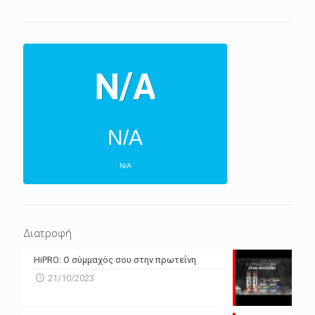
N/A
N/A
ΕΠΌΜΕΝΕΣ 4 ΜΈΡΕΣ
N/A
N/A
Διατροφή
N/A
N/A
HiPRO: Ο σύμμαχός σου στην πρωτεΐνη
N/A
N/A
21/10/2023
N/A
N/A