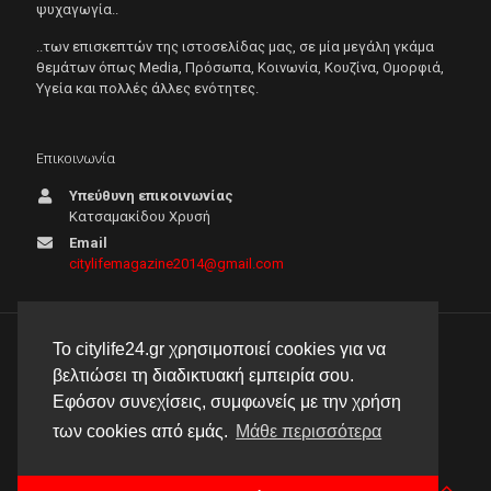
ψυχαγωγία..
..των επισκεπτών της ιστοσελίδας μας, σε μία μεγάλη γκάμα
θεμάτων όπως Μedia, Πρόσωπα, Κοινωνία, Κουζίνα, Ομορφιά,
Υγεία και πολλές άλλες ενότητες.
Επικοινωνία
Υπεύθυνη επικοινωνίας
Κατσαμακίδου Χρυσή
Email
citylifemagazine2014@gmail.com
Το citylife24.gr χρησιμοποιεί cookies για να
© 2026 City Life 24 | Με την επιφύλαξη κάθε νόμιμου
βελτιώσει τη διαδικτυακή εμπειρία σου.
δικαιώματος |
Πολιτική απορρήτου
Εφόσον συνεχίσεις, συμφωνείς με την χρήση
δημιουργία & φιλοξενία ιστοσελίδας by
manbiz isp
των cookies από εμάς.
Μάθε περισσότερα