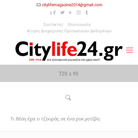
citylifemagazine2014@gmail.com
Συντάκτες
Επικοινωνία
Αίτηση Διαχείρισης Προσωπικών Δεδομένων
Τι θέση έχει ο τζουράς σε ένα ροκ μοτίβο;