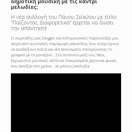
δημοτική μουσική με τις κάντρι
μελωδίες;
Η νέα συλλογή του Πάνου Σείκιλου με τίτλο
“Παίζοντας Διαφορετικά” έρχεται να δώσει
την απάντηση!
Ο συμπαθής μας blogger και πολυμουσικός παρουσιάζει μια
σειρά από αυτοτελείς παραγωγές-επεισόδια, που στόχο έχουν
να αναδείξουν παλιά και νέα ακούσματα, παντρεύοντας το
γραφικό με το μοντέρνο… Στο στούντιο μαζί του; Νέοι,
ξεχωριστοί μουσικοί, αλλά και δοκιμασμένα χέρια και φωνές
που άντεξαν στο χρόνο… σε ρόλους έκπληξη!