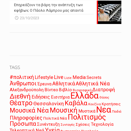
Επηρεάζουν τα βάρη την ανάπτυξη των
εφήβων; Ο Πάολο Λάμπρου μας απαντά
23/10/2023
TAGS
Live
#πολιτική
Lifestyle
Media
Secrets
Lizie
Άνθρωποι
Αθλητικά
Αθλητικά Νέα
Έρευνα
Διατροφή
Αλεξανδρούπολη
Βίντεο
Βιβλίο
Βιογραφικό
Ελλάδα
Διεθνή
Ειδήσεις
Εισιτήρια
Θάσος
Θέατρο
Καβάλα
Θεσσαλονίκη
Κρατήσεις
Κουζίνα
Νεα
Μουσική
Μουσικά Νέα
Μυστικά
Παιδιά
Πολιτισμός
Πληροφορίες
Πολιτικά Νέα
Πρόσωπα
Συνέντευξη
Τεχνολογία
Σχέσεις
Συνταγές
Υγεία
Τηλεοπτικά Νεά