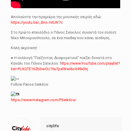
Απολαύστε την πρεμιέρα της μουσικής σειράς εδώ:
https://youtu.be/_Bno-mtLW7c
Στο πρώτο επεισόδιο ο Πάνος Σείκιλος συναντά τον σολίστ
Νίκο Μπουρανόπουλο, σε ένα medley που κάνει αίσθηση…
Καλή ακρόαση!
● Η συλλογή “Παίζοντας Διαφορετικά” παίζει δυνατά στο
Κανάλι του Πάνου Σείκιλου: h
ttps://www.YouTube.com/playlist?
list=PLXQTE16ZbbwOU76uTpxlWwI6oX49x3Irj
Follow Panos Seikilos:
https://www.Instagram.com/PSeikilos/
citylife