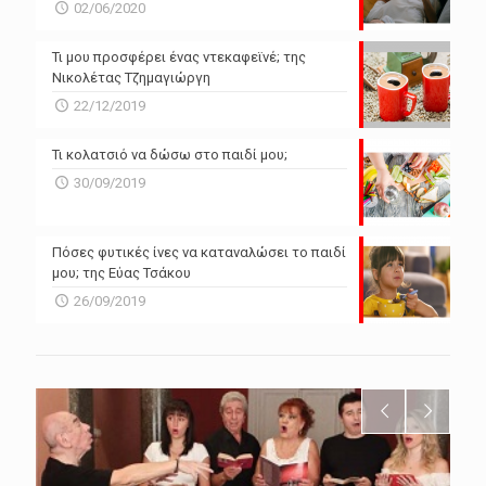
02/06/2020
Τι μου προσφέρει ένας ντεκαφεϊνέ; της
Νικολέτας Τζημαγιώργη
22/12/2019
Τι κολατσιό να δώσω στο παιδί μου;
30/09/2019
Πόσες φυτικές ίνες να καταναλώσει το παιδί
μου; της Εύας Τσάκου
26/09/2019