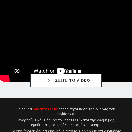
ΔΕΙΤΕ ΤΟ VIDEO
Τα άρθρα
δεν αποτελούν
απαραίτητα θέση της ομάδας του
citylife24.gr.
Αναρτούμε κάθε άρθρο που αποτελεί κατά την γνώμη μας
ερέθισμα προς προβληματισμό και σκέψη.
Tο citylife24.gr δημοσιεύει κάθε σχόλιο. Θεωρούμε ότι ο καθένας