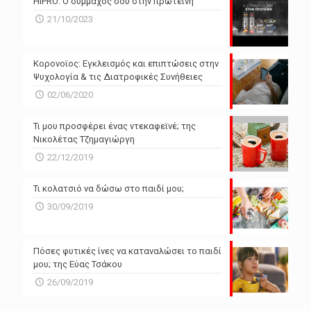
HiPRO: Ο σύμμαχός σου στην πρωτεΐνη
N/A
N/A
21/10/2023
N/A
N/A
Powered by Forecast.io
Κορονοϊος: Εγκλεισμός και επιπτώσεις στην
Ψυχολογία & τις Διατροφικές Συνήθειες
02/06/2020
Τι μου προσφέρει ένας ντεκαφεϊνέ; της
Νικολέτας Τζημαγιώργη
22/12/2019
Τι κολατσιό να δώσω στο παιδί μου;
30/09/2019
Πόσες φυτικές ίνες να καταναλώσει το παιδί
μου; της Εύας Τσάκου
26/09/2019