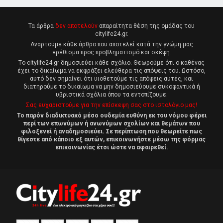
Τα άρθρα
δεν αποτελούν
απαραίτητα θέση της ομάδας του
citylife24.gr.
Αναρτούμε κάθε άρθρο που αποτελεί κατά την γνώμη μας
ερέθισμα προς προβληματισμό και σκέψη.
Tο citylife24.gr δημοσιεύει κάθε σχόλιο. Θεωρούμε ότι ο καθένας
έχει το δικαίωμα να εκφράζει ελεύθερα τις απόψεις του. Ωστόσο,
αυτό δεν σημαίνει ότι υιοθετούμε τις απόψεις αυτές, και
διατηρούμε το δικαίωμα να μην δημοσιεύουμε συκοφαντικά ή
υβριστικά σχόλια όπου τα εντοπίζουμε.
Σας ευχαριστούμε για την επίσκεψη σας στο ιστολόγιο μας!
Το παρόν διαδικτυακό μέσο ουδεμία ευθύνη εκ του νόμου φέρει
περί των επωνύμων ή ανωνύμων σχολίων και θεμάτων που
φιλοξενεί ή αναδημοσιεύει. Σε περίπτωση που θεωρείτε πως
θίγεστε από κάποιο εξ αυτών, επικοινωνήστε μέσω της φόρμας
επικοινωνίας έτσι ώστε να αφαιρεθεί.