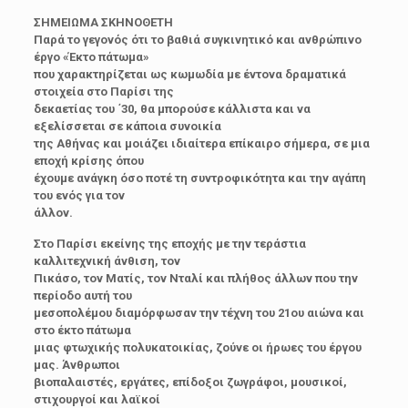
ΣΗΜΕΙΩΜΑ ΣΚΗΝΟΘΕΤΗ
Παρά το γεγονός ότι το βαθιά συγκινητικό και ανθρώπινο
έργο «Έκτο πάτωμα»
που χαρακτηρίζεται ως κωμωδία με έντονα δραματικά
στοιχεία στο Παρίσι της
δεκαετίας του ΄30, θα μπορούσε κάλλιστα και να
εξελίσσεται σε κάποια συνοικία
της Αθήνας και μοιάζει ιδιαίτερα επίκαιρο σήμερα, σε μια
εποχή κρίσης όπου
έχουμε ανάγκη όσο ποτέ τη συντροφικότητα και την αγάπη
του ενός για τον
άλλον.
Στο Παρίσι εκείνης της εποχής με την τεράστια
καλλιτεχνική άνθιση, τον
Πικάσο, τον Ματίς, τον Νταλί και πλήθος άλλων που την
περίοδο αυτή του
μεσοπολέμου διαμόρφωσαν την τέχνη του 21ου αιώνα και
στο έκτο πάτωμα
μιας φτωχικής πολυκατοικίας, ζούνε οι ήρωες του έργου
μας. Άνθρωποι
βιοπαλαιστές, εργάτες, επίδοξοι ζωγράφοι, μουσικοί,
στιχουργοί και λαϊκοί