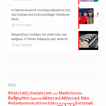
Η Catrice συναντά τον Καρυοθραύστη στη
νέα Συλλεκτική Συλλογή Magic Christmas
Story
27/11/2023
Επηρεάζουν τα βάρη την ανάπτυξη των
εφήβων; Ο Πάολο Λάμπρου μας απαντά
23/10/2023
TAGS
Live
#πολιτική
Lifestyle
Media
Secrets
Lizie
Άνθρωποι
Αθλητικά
Αθλητικά Νέα
Έρευνα
Διατροφή
Αλεξανδρούπολη
Βίντεο
Βιβλίο
Βιογραφικό