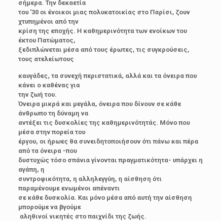
σήμερα. Την δεκαετία
του ’30 οι ένοικοι μιας πολυκατοικίας στο Παρίσι, ζουν
χτυπημένοι από την
κρίση της εποχής. Η καθημερινότητα των ενοίκων του
έκτου Πατώματος,
ξεδιπλώνεται μέσα από τους έρωτες, τις συγκρούσεις,
τους ατελείωτους
καυγάδες, τα συνεχή περιστατικά, αλλά και τα όνειρα που
κάνει ο καθένας για
την ζωή του.
Όνειρα μικρά και μεγάλα, όνειρα που δίνουν σε κάθε
άνθρωπο τη δύναμη να
αντέξει τις δυσκολίες της καθημερινότητάς. Μόνο που
μέσα στην πορεία του
έργου, οι ήρωες θα συνειδητοποιήσουν ότι πάνω και πέρα
από τα όνειρα -που
δυστυχώς τόσο σπάνια γίνονται πραγματικότητα- υπάρχει η
αγάπη, η
συντροφικότητα, η αλληλεγγύη, η αίσθηση ότι
παραμένουμε ενωμένοι απέναντι
σε κάθε δυσκολία. Και μόνο μέσα από αυτή την αίσθηση
μπορούμε να βγούμε
αληθινοί νικητές στο παιχνίδι της ζωής.