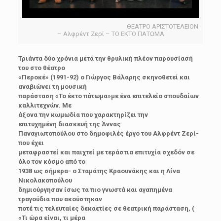
ΘΕΑΤΡΟ ΑΡΙΣΤΟΤΕΛΕΙΟΝ
– Αλφρέντ Ζερί – ΤΟ ΕΚΤΟ ΠΑΤΩΜΑ
Τριάντα δύο χρόνια μετά την θρυλική πλέον παρουσίασή
του στο θέατρο
«Περοκέ» (1991-92) ο Γιώργος Βάλαρης σκηνοθετεί και
αναβιώνει τη μουσική
παράσταση «Το έκτο πάτωμα»με ένα επιτελείο σπουδαίων
καλλιτεχνών. Με
άξονα την κωμωδία που χαρακτηρίζει την
επιτυχημένη διασκευή της Άννας
Παναγιωτοπούλου στο δημοφιλές έργο του Αλφρέντ Ζερί-
που έχει
μεταφραστεί και παιχτεί με τεράστια επιτυχία σχεδόν σε
όλο τον κόσμο από το
1938 ως σήμερα- ο Σταμάτης Κραουνάκης και η Λίνα
Νικολακοπούλου
δημιούργησαν ίσως τα πιο γνωστά και αγαπημένα
τραγούδια που ακούστηκαν
ποτέ τις τελευταίες δεκαετίες σε θεατρική παράσταση, (
«Τι ώρα είναι, τι μέρα