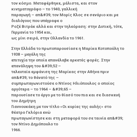
τον κόσμο. Μεταφέρθηκε, μάλιστα, και στον
κινηματογράφο – το 1940, γαλλική
παραγωγή – απ&#39; τον Μορίς Κλος σε σενάριο και με
διαλόγους που υπέγραφε ο
Ροζέ Βιτράκ αλλά και στην τηλεόραση: στην Δυτική, τότε,
Γερμανία το 1954 και,
ως μίνι σειρά, στην Ολλανδία το 1961.
Στην Ελλάδα το πρωτοπαρουσίασε η Μαρίκα Κοτοπούλη το
1938 – μεγάλη της
επιτυχία την οποία επανέλαβε αρκετές φορές. Στην
επανάληψη του &#39;52 –
τελευταία εμφάνιση της Μαρίκας στην Αθήνα πριν
απ&#39; το θάνατό της –
συμπρωταγωνιστούσε ο Ντίνος Ηλιόπουλος ο οποίος
αργότερα – το 1964 – &#39;65 –
παρουσίασε το έργο με το θίασό του πια και σε διασκευή
του Δημήτρη
Γιαννουκάκη με τον τίτλο «Οι κυρίες της αυλής» στο
θέατρο Γκλόρια ενώ
πρωταγωνίστησε και στη μεταφορά του σε ταινία απ&#39;
τον Ντίνο Δημόπουλο το
1966.