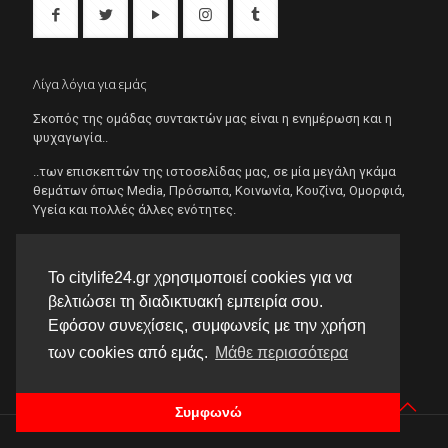
Λίγα λόγια για εμάς
Σκοπός της ομάδας συντακτών μας είναι η ενημέρωση και η
ψυχαγωγία..
..των επισκεπτών της ιστοσελίδας μας, σε μία μεγάλη γκάμα
θεμάτων όπως Μedia, Πρόσωπα, Κοινωνία, Κουζίνα, Ομορφιά,
Υγεία και πολλές άλλες ενότητες.
Επικοινωνία
Το citylife24.gr χρησιμοποιεί cookies για να
βελτιώσει τη διαδικτυακή εμπειρία σου.
Υπεύθυνη επικοινωνίας
Εφόσον συνεχίσεις, συμφωνείς με την χρήση
Κατσαμακίδου Χρυσή
Email
των cookies από εμάς.
Μάθε περισσότερα
citylifemagazine2014@gmail.com
Συμφωνώ