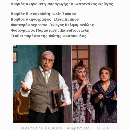
Βοηθός σκηνοθέτη-παραγωγής : Κωνσταντίνος Φρίγγας
Βοηθός Β’ σκηνοθέτη: Φαίη Σούκου
Βοηθός σκηνογράφος: Ελίνα Δράκου
Φωτογράφοςpromo: Γιώργος Καλφαμανώλης
Φωτογράφος Παράστασης:ΕλίναΓιουνανλή
Trailer παράστασης:Φώτης Φωτόπουλος
ΘΕΑΤΡΟ ΑΡΙΣΤΟΤΕΛΕΙΟΝ – Αλφρέντ Ζερί – ΤΟ ΕΚΤΟ