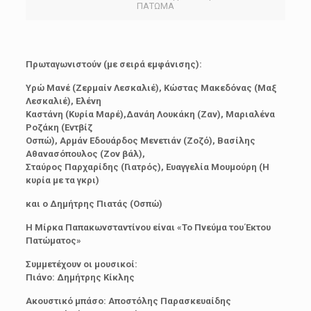
ΠΑΤΩΜΑ
Πρωταγωνιστούν (με σειρά εμφάνισης):
Υρώ Μανέ (Ζερμαίν Λεσκαλιέ), Κώστας Μακεδόνας (Μαξ
Λεσκαλιέ), Ελένη
Καστάνη (Κυρία Μαρέ),Δανάη Λουκάκη (Ζαν), Μαριαλένα
Ροζάκη (Εντβίζ
Οσπώ), Αρμάν Εδουάρδος Μενετιάν (Ζοζό), Βασίλης
Αθανασόπουλος (Ζον βάλ),
Σταύρος Παρχαρίδης (Γιατρός), Ευαγγελία Μουμούρη (Η
κυρία με τα γκρι)
και ο Δημήτρης Πιατάς (Οσπώ)
Η Μίρκα Παπακωνσταντίνου είναι «Το Πνεύμα του Έκτου
Πατώματος»
Συμμετέχουν οι μουσικοί:
Πιάνο: Δημήτρης Κίκλης
Ακουστικό μπάσο: Αποστόλης Παρασκευαίδης