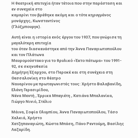
Η θεατρική επιτυχία ήταν τέτοια που στην παράσταση και
εν συνεχεία στο
καμαρίνι του βρέθηκε ακόμη και ο τότε κηρυγμένος
μονάρχης, Κωνσταντίνος
(Γλύξμπουργκ).
Αυτή είναι η ιστορία ενός έργου του 1937, που γνώρισε τη
μεγαλύτερη επιτυχία
του όταν διασκευάστηκε από την Άννα Παναγιωτοπούλου
και τον Πλάτωνα
Μαυρομούστακο για το θρυλικό «Έκτο πάτωμα» του 1991-
92, σε σκηνοθεσία
Δημήτρη Έξαρχου, στο Περοκέ και στη συνέχεια στη
Θεσσαλονίκη στο θέατρο
Ναυαρίνου με πρωταγωνιστές τους: Χρήστο Βαλαβανίδη,
Ελένη Γερασιμίδου,
Νένα Μεντή , Έρρικα Μπεγιέτη , Κατιάνα Μπαλανίκα,
Γιώργο Νινιό, Στέλιο
Μάινα, Σοφία Ολυμπίου, Άννα Παναγιωτοπούλου, Τάσο
Χαλκιά, Χρήστο
Χατζηπαναγιώτη, Κώστα Μπάση, Πάνο Ρεντούμη, Βασίλης
Λαζαρίδη.