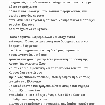
συγγραφείς που αδυνατούν να πληρώσουν το ενοίκιο, με
άδεια στομάχια και
άδεια πιάτα…αλλά γεμάτοι ελπίδα, περιμένοντας ένα
σωτήρα που δεν έρχεται
ποτέ! Αντίθετα έρχεται η σπιτονοικοκυρά για να εισπράξει
το νοίκι. Και τότε
όλοι τρέχουν να κρυφτούν…
Πόσο αληθινό, θλιβερό αλλά και διαχρονικά
επίκαιρο. ¨Όμως το αριστοτεχνικά δομημένο κωμικο-
δραματικό έργο του
μεγάλου συγγραφέα που στη δική μας παράσταση
ξαναζωντανεύει μετά από
τριάντα ένα χρόνια με την ίδια μοναδική απόδοση της
Άννας Παναγιωτοπούλου
και την εξαίσια μουσική και τα τραγούδια του Σταμάτη
Κραουνάκη σε στίχους
της Λίνας Νικολακοπούλου, -που έγραψαν τη δική τους
ιστορία στο Ελληνικό
μουσικό θέατρο και τραγουδιούνται ακόμα και σήμερα-
διαποτίζεται από ένα
σπουδαίο και αισιόδοξο μήνυμα. Όσο δύσκολες και
απάνθρωπες εποχές κι αν
βιώνουμε σε κρίσεις οικονομικές, πανδημίες, αρρώστιες