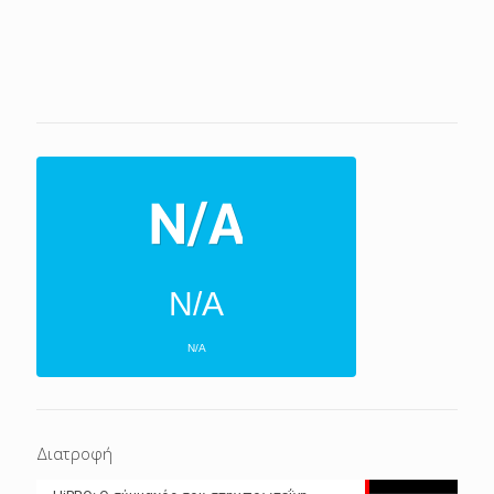
N/A
N/A
ΕΠΌΜΕΝΕΣ 4 ΜΈΡΕΣ
N/A
N/A
Διατροφή
N/A
N/A