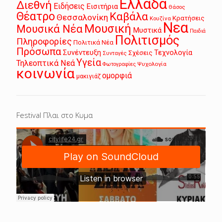
Ελλάδα
Διεθνή
Ειδήσεις
Εισιτήρια
Θάσος
Θέατρο
Καβάλα
Θεσσαλονίκη
Κρατήσεις
Κουζίνα
Νεα
Μουσική
Μουσικά Νέα
Μυστικά
Παιδιά
Πολιτισμός
Πληροφορίες
Πολιτικά Νέα
Πρόσωπα
Συνέντευξη
Τεχνολογία
Σχέσεις
Συνταγές
Υγεία
Τηλεοπτικά Νεά
Ψυχολογία
Φωτογραφίες
κοινωνία
ομορφιά
μακιγιάζ
Festival Πλαι στο Κυμα