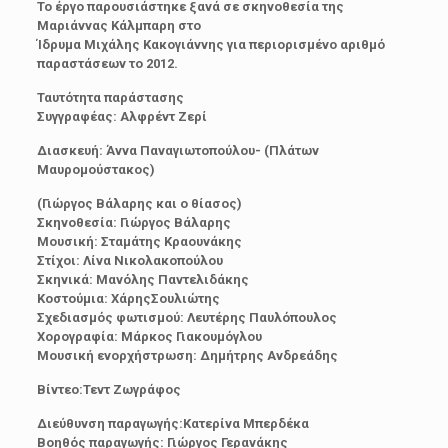
Το έργο παρουσιάστηκε ξανά σε σκηνοθεσία της
Μαριάννας Κάλμπαρη στο
Ίδρυμα Μιχάλης Κακογιάννης για περιορισμένο αριθμό
παραστάσεων το 2012.
Ταυτότητα παράστασης
Συγγραφέας: Αλφρέντ Ζερί
Διασκευή: Άννα Παναγιωτοπούλου- (Πλάτων
Μαυρομούστακος)
(Γιώργος Βάλαρης και ο θίασος)
Σκηνοθεσία: Γιώργος Βάλαρης
Μουσική: Σταμάτης Κραουνάκης
Στίχοι: Λίνα Νικολακοπούλου
Σκηνικά: Μανόλης Παντελιδάκης
Κοστούμια: ΧάρηςΣουλιώτης
Σχεδιασμός φωτισμού: Λευτέρης Παυλόπουλος
Χορογραφία: Μάρκος Γιακουμόγλου
Μουσική ενορχήστρωση: Δημήτρης Ανδρεάδης
Βίντεο:Τεντ Ζωγράφος
Διεύθυνση παραγωγής:Κατερίνα Μπερδέκα
Βοηθός παραγωγής: Γιώργος Γερανάκης