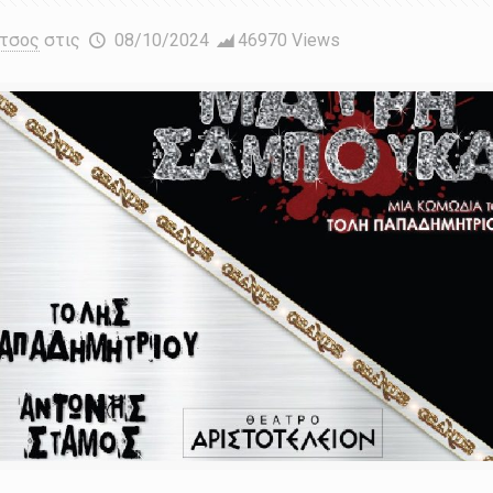
έτσος
στις
08/10/2024
46970 Views