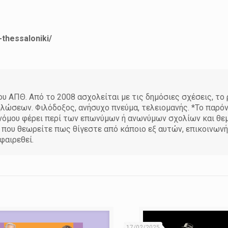
thessaloniki/
 ΑΠΘ. Από το 2008 ασχολείται με τις δημόσιες σχέσεις, το
ηλώσεων. Φιλόδοξος, ανήσυχο πνεύμα, τελειομανής. *Το παρό
υ νόμου φέρει περί των επωνύμων ή ανωνύμων σχολίων και θ
η που θεωρείτε πως θίγεστε από κάποιο εξ αυτών, επικοινων
φαιρεθεί.
17/02/2025