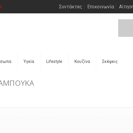
m
Συντάκτες
Επικοινωνία
Αίτησ
όσωπα
Υγεία
Lifestyle
Κουζίνα
Σκέψεις
ΣΑΜΠΟΥΚΑ