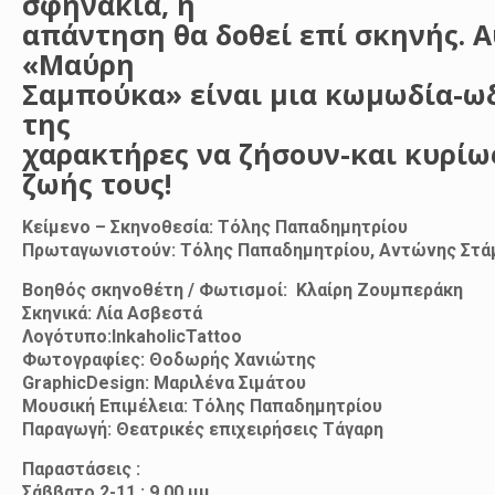
σφηνάκια, η
απάντηση θα δοθεί επί σκηνής. Α
«Μαύρη
Σαμπούκα» είναι μια κωμωδία-ωδ
της
χαρακτήρες να ζήσουν-και κυρίως
ζωής τους!
Κείμενο – Σκηνοθεσία: Τόλης Παπαδημητρίου
Πρωταγωνιστούν: Τόλης Παπαδημητρίου, Αντώνης Στά
Βοηθός σκηνοθέτη / Φωτισμοί: Κλαίρη Ζουμπεράκη
Σκηνικά: Λία Ασβεστά
Λογότυπο:InkaholicTattoo
Φωτογραφίες: Θοδωρής Χανιώτης
GraphicDesign: Μαριλένα Σιμάτου
Μουσική Επιμέλεια: Τόλης Παπαδημητρίου
Παραγωγή: Θεατρικές επιχειρήσεις Τάγαρη
Παραστάσεις :
Σάββατο 2-11 : 9.00 μμ