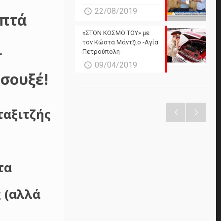
22/08/2019
επτά
«ΣΤΟΝ ΚΟΣΜΟ ΤΟΥ» με
τον Κώστα Μάντζιο -Αγία
ι
Πετρούπολη-
09/04/2019
 σουξέ!
ταξιτζής
τα
 (αλλά