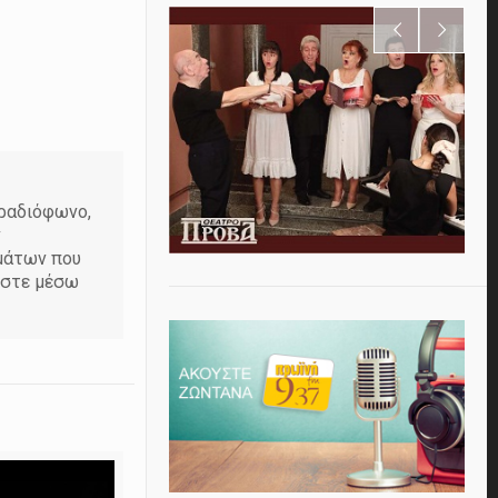
 ραδιόφωνο,
ν
εμάτων που
ήστε μέσω