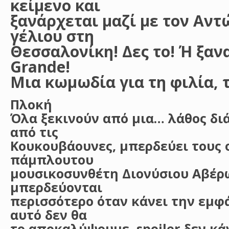
κείμενο και
ξανάρχεται μαζί με τον Αντ
γέλιου στη
Θεσσαλονίκη! Δες το! Ή ξανα
Grande!
Μια κωμωδία για τη φιλία, τ
Πλοκή
Όλα ξεκινούν από μια… λάθος διά
από τις
Κουκουβάουνες, μπερδεύει τους ο
πάμπλουτου
μουσικοσυνθέτη Διονύσιου Αβέρ
μπερδεύονται
περισσότερο όταν κάνει την εμφά
αυτό δεν θα
το αποκαλύψουμε, spoiler δεν κά