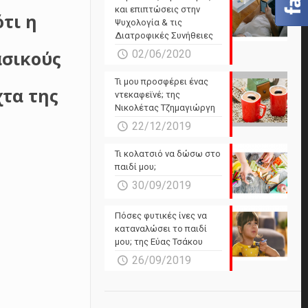
και επιπτώσεις στην
τι η
Ψυχολογία & τις
Διατροφικές Συνήθειες
ασικούς
02/06/2020
Τι μου προσφέρει ένας
χτα της
ντεκαφεϊνέ; της
Νικολέτας Τζημαγιώργη
22/12/2019
Τι κολατσιό να δώσω στο
παιδί μου;
30/09/2019
Πόσες φυτικές ίνες να
καταναλώσει το παιδί
μου; της Εύας Τσάκου
26/09/2019