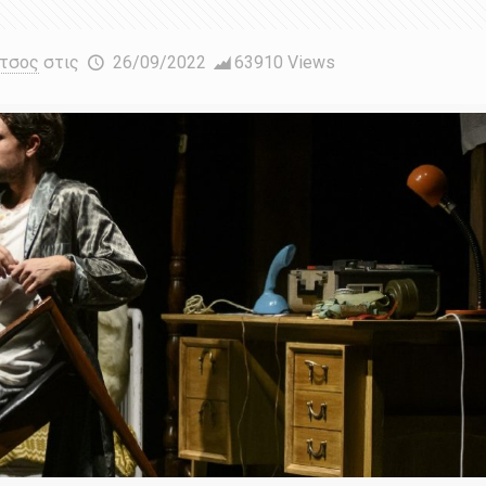
έτσος
στις
26/09/2022
63910 Views