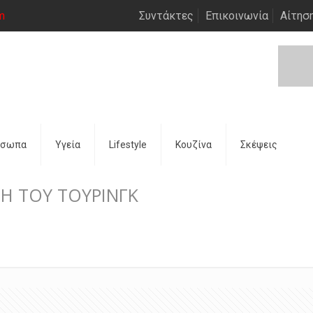
m
Συντάκτες
Επικοινωνία
Αίτησ
όσωπα
Υγεία
Lifestyle
Κουζίνα
Σκέψεις
Η ΤΟΥ TΟΥΡΙΝΓΚ