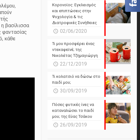
Powered by Forecast.io
Κορονοϊος: Εγκλεισμός
ολέμου,
και επιπτώσεις στην
απούν
Ψυχολογία & τις
ητής
Διατροφικές Συνήθειες
 η βασίλισσα
02/06/2020
ς φαντασίας
ό, κάθε
Τι μου προσφέρει ένας
ντεκαφεϊνέ; της
Νικολέτας Τζημαγιώργη
22/12/2019
Τι κολατσιό να δώσω στο
παιδί μου;
30/09/2019
Πόσες φυτικές ίνες να
καταναλώσει το παιδί
μου; της Εύας Τσάκου
26/09/2019