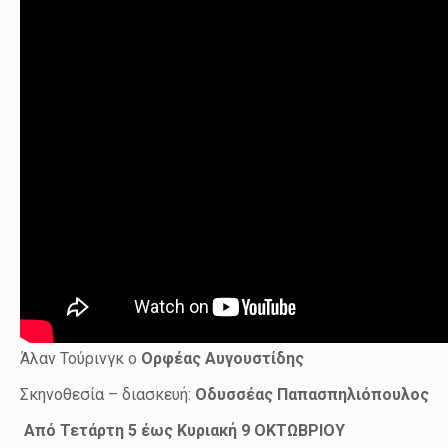
Άλαν Τούρινγκ ο
Ορφέας Αυγουστίδης
Σκηνοθεσία – διασκευή:
Οδυσσέας Παπασπηλιόπουλος
Από Τετάρτη 5 έως Κυριακή 9 ΟΚΤΩΒΡΙΟΥ