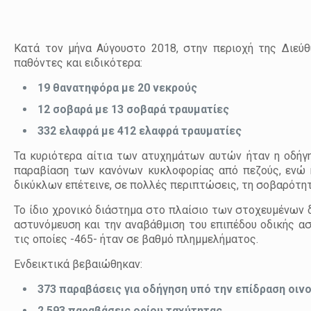
Κατά τον μήνα Αύγουστο 2018, στην περιοχή της Διεύθ
παθόντες και ειδικότερα:
19 θανατηφόρα με 20 νεκρούς
12 σοβαρά με 13 σοβαρά τραυματίες
332 ελαφρά με 412 ελαφρά τραυματίες
Τα κυριότερα αίτια των ατυχημάτων αυτών ήταν η οδήγη
παραβίαση των κανόνων κυκλοφορίας από πεζούς, ενώ 
δικύκλων επέτεινε, σε πολλές περιπτώσεις, τη σοβαρότη
Το ίδιο χρονικό διάστημα στο πλαίσιο των στοχευμένων 
αστυνόμευση και την αναβάθμιση του επιπέδου οδικής α
τις οποίες -465- ήταν σε βαθμό πλημμελήματος.
Ενδεικτικά βεβαιώθηκαν:
373 παραβάσεις για οδήγηση υπό την επίδραση οιν
2.593 παραβάσεις ορίου ταχύτητας