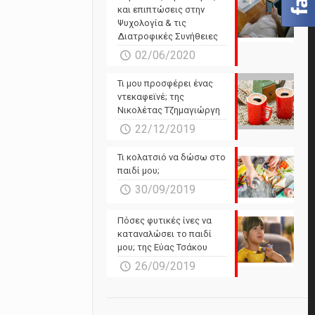
και επιπτώσεις στην
Ψυχολογία & τις
Διατροφικές Συνήθειες
02/06/2020
Τι μου προσφέρει ένας
ντεκαφεϊνέ; της
Νικολέτας Τζημαγιώργη
22/12/2019
Τι κολατσιό να δώσω στο
παιδί μου;
30/09/2019
Πόσες φυτικές ίνες να
καταναλώσει το παιδί
μου; της Εύας Τσάκου
26/09/2019