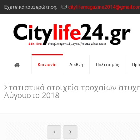
Έχετε κάποια ερώτηση;
citylifemagazine2014@gmail.co
Αρχική
Κοινωνία
Διεθνή
Πολιτισμός
Πρ
Στατιστικά στοιχεία τροχαίων ατυχ
Αύγουστο 2018