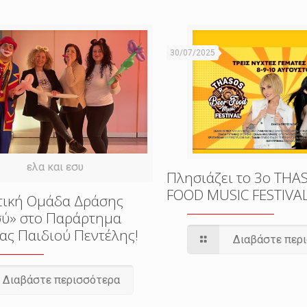
30/07/2025
ελα και εσυ
Πλησιάζει το 3o THA
FOOD MUSIC FESTIVA
τική Ομάδα Δράσης
εσύ» στο Παράρτημα
ας Παιδιού Πεντέλης!
Διαβάστε περ
Διαβάστε περισσότερα