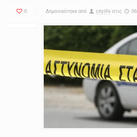
0
Δημοσιεύτηκε από
citylife
στις
06