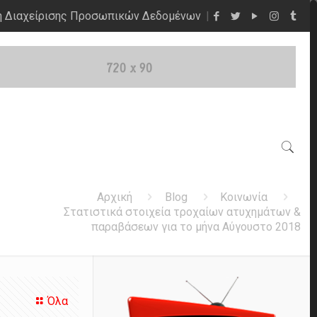
η Διαχείρισης Προσωπικών Δεδομένων
Αρχική
Blog
Κοινωνία
Στατιστικά στοιχεία τροχαίων ατυχημάτων &
παραβάσεων για το μήνα Αύγουστο 2018
Όλα