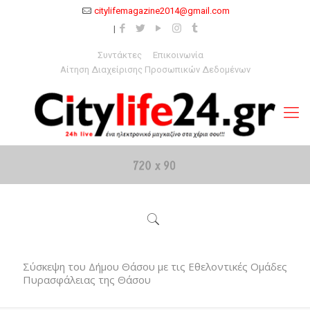
citylifemagazine2014@gmail.com
Συντάκτες
Επικοινωνία
Αίτηση Διαχείρισης Προσωπικών Δεδομένων
Σύσκεψη του Δήμου Θάσου με τις Εθελοντικές Ομάδες
Πυρασφάλειας της Θάσου