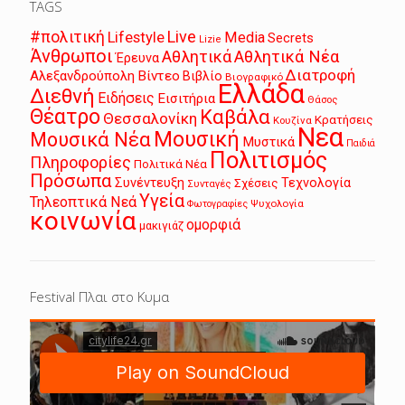
TAGS
Live
#πολιτική
Lifestyle
Media
Secrets
Lizie
Άνθρωποι
Αθλητικά
Αθλητικά Νέα
Έρευνα
Διατροφή
Αλεξανδρούπολη
Βίντεο
Βιβλίο
Βιογραφικό
Ελλάδα
Διεθνή
Ειδήσεις
Εισιτήρια
Θάσος
Θέατρο
Καβάλα
Θεσσαλονίκη
Κρατήσεις
Κουζίνα
Νεα
Μουσική
Μουσικά Νέα
Μυστικά
Παιδιά
Πολιτισμός
Πληροφορίες
Πολιτικά Νέα
Πρόσωπα
Συνέντευξη
Τεχνολογία
Σχέσεις
Συνταγές
Υγεία
Τηλεοπτικά Νεά
Ψυχολογία
Φωτογραφίες
κοινωνία
ομορφιά
μακιγιάζ
Festival Πλαι στο Κυμα