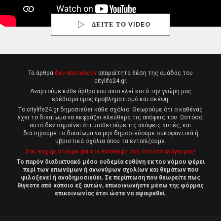
ΔΕΙΤΕ ΤΟ VIDEO
Τα άρθρα
δεν αποτελούν
απαραίτητα θέση της ομάδας του
citylife24.gr.
Αναρτούμε κάθε άρθρο που αποτελεί κατά την γνώμη μας
ερέθισμα προς προβληματισμό και σκέψη.
Tο citylife24.gr δημοσιεύει κάθε σχόλιο. Θεωρούμε ότι ο καθένας
έχει το δικαίωμα να εκφράζει ελεύθερα τις απόψεις του. Ωστόσο,
αυτό δεν σημαίνει ότι υιοθετούμε τις απόψεις αυτές, και
διατηρούμε το δικαίωμα να μην δημοσιεύουμε συκοφαντικά ή
υβριστικά σχόλια όπου τα εντοπίζουμε.
Σας ευχαριστούμε για την επίσκεψη σας στο ιστολόγιο μας!
Το παρόν διαδικτυακό μέσο ουδεμία ευθύνη εκ του νόμου φέρει
περί των επωνύμων ή ανωνύμων σχολίων και θεμάτων που
φιλοξενεί ή αναδημοσιεύει. Σε περίπτωση που θεωρείτε πως
θίγεστε από κάποιο εξ αυτών, επικοινωνήστε μέσω της φόρμας
επικοινωνίας έτσι ώστε να αφαιρεθεί.