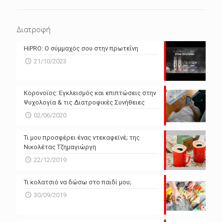
ΕΠΌΜΕΝΕΣ 4 ΜΈΡΕΣ
N/A
N/A
Διατροφή
N/A
N/A
HiPRO: Ο σύμμαχός σου στην πρωτεΐνη
N/A
N/A
21/10/2023
N/A
N/A
Powered by Forecast.io
Κορονοϊος: Εγκλεισμός και επιπτώσεις στην
Ψυχολογία & τις Διατροφικές Συνήθειες
02/06/2020
Τι μου προσφέρει ένας ντεκαφεϊνέ; της
Νικολέτας Τζημαγιώργη
22/12/2019
Τι κολατσιό να δώσω στο παιδί μου;
30/09/2019