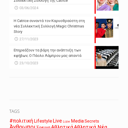
Συλλεκτική Συλλογή της Catrice
03/06/2024
Η Catrice συναντά τον Καρυοθραύστη στη
νέα Συλλεκτική Συλλογή Magic Christmas
Story
27/11/2023
Επηρεάζουν τα βάρη την ανάπτυξη των
εφήβων; Ο Πάολο Λάμπρου μας απαντά
23/10/2023
TAGS
Live
#πολιτική
Lifestyle
Media
Secrets
Lizie
Άνθρωποι
Αθλητικά
Αθλητικά Νέα
Έρευνα