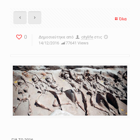
Όλα
0
Δημοσιεύτηκε από
citylife
στις
14/12/2016
77641 Views
ΓΙΑ ΤΟ 2016