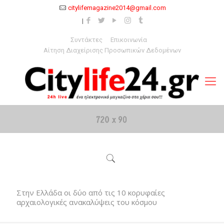
citylifemagazine2014@gmail.com
Συντάκτες
Επικοινωνία
Αίτηση Διαχείρισης Προσωπικών Δεδομένων
Στην Ελλάδα οι δύο από τις 10 κορυφαίες
αρχαιολογικές ανακαλύψεις του κόσμου