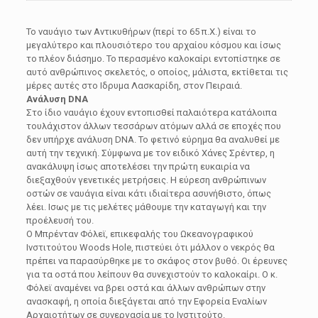
Το ναυάγιο των Αντικυθήρων (περί το 65 π.Χ.) είναι το
μεγαλύτερο και πλουσιότερο του αρχαίου κόσμου και ίσως
το πλέον διάσημο. Το περασμένο καλοκαίρι εντοπίστηκε σε
αυτό ανθρώπινος σκελετός, ο οποίος, μάλιστα, εκτίθεται τις
μέρες αυτές στο Ιδρυμα Λασκαρίδη, στον Πειραιά.
Ανάλυση DNA
Στο ίδιο ναυάγιο έχουν εντοπισθεί παλαιότερα κατάλοιπα
τουλάχιστον άλλων τεσσάρων ατόμων αλλά σε εποχές που
δεν υπήρχε ανάλυση DNA. Το φετινό εύρημα θα αναλυθεί με
αυτή την τεχνική. Σύμφωνα με τον ειδικό Χάνες Σρέντερ, η
ανακάλυψη ίσως αποτελέσει την πρώτη ευκαιρία να
διεξαχθούν γενετικές μετρήσεις. Η εύρεση ανθρώπινων
οστών σε ναυάγια είναι κάτι ιδιαίτερα ασυνήθιστο, όπως
λέει. Ισως με τις μελέτες μάθουμε την καταγωγή και την
προέλευσή του.
Ο Μπρένταν Φόλεϊ, επικεφαλής του Ωκεανογραφικού
Ινστιτούτου Woods Hole, πιστεύει ότι μάλλον ο νεκρός θα
πρέπει να παρασύρθηκε με το σκάφος στον βυθό. Οι έρευνες
για τα οστά που λείπουν θα συνεχιστούν το καλοκαίρι. Ο κ.
Φόλεϊ αναμένει να βρει οστά και άλλων ανθρώπων στην
ανασκαφή, η οποία διεξάγεται από την Εφορεία Εναλίων
Αρχαιοτήτων σε συνεργασία με το Ινστιτούτο.