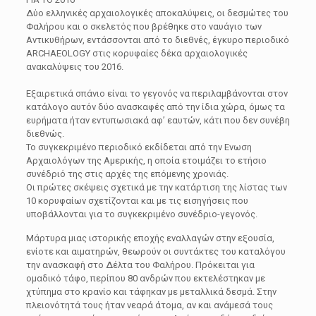
Δύο ελληνικές αρχαιολογικές αποκαλύψεις, οι δεσμώτες του
Φαλήρου και ο σκελετός που βρέθηκε στο ναυάγιο των
Αντικυθήρων, εντάσσονται από το διεθνές, έγκυρο περιοδικό
ARCHAEOLOGY στις κορυφαίες δέκα αρχαιολογικές
ανακαλύψεις του 2016.
Εξαιρετικά σπάνιο είναι το γεγονός να περιλαμβάνονται στον
κατάλογο αυτόν δύο ανασκαφές από την ίδια χώρα, όμως τα
ευρήματα ήταν εντυπωσιακά αφ’ εαυτών, κάτι που δεν συνέβη
διεθνώς.
Το συγκεκριμένο περιοδικό εκδίδεται από την Ενωση
Αρχαιολόγων της Αμερικής, η οποία ετοιμάζει το ετήσιο
συνέδριό της στις αρχές της επόμενης χρονιάς.
Οι πρώτες σκέψεις σχετικά με την κατάρτιση της λίστας των
10 κορυφαίων σχετίζονται και με τις εισηγήσεις που
υποβάλλονται για το συγκεκριμένο συνέδριο-γεγονός.
Μάρτυρα μιας ιστορικής εποχής εναλλαγών στην εξουσία,
ενίοτε και αιματηρών, θεωρούν οι συντάκτες του καταλόγου
την ανασκαφή στο Δέλτα του Φαλήρου. Πρόκειται για
ομαδικό τάφο, περίπου 80 ανδρών που εκτελέστηκαν με
χτύπημα στο κρανίο και τάφηκαν με μεταλλικά δεσμά. Στην
πλειονότητά τους ήταν νεαρά άτομα, αν και ανάμεσά τους