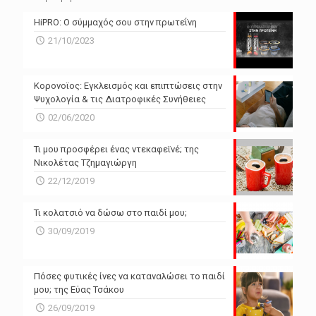
N/A
N/A
HiPRO: Ο σύμμαχός σου στην πρωτεΐνη
N/A
N/A
21/10/2023
N/A
N/A
Powered by Forecast.io
Κορονοϊος: Εγκλεισμός και επιπτώσεις στην
Ψυχολογία & τις Διατροφικές Συνήθειες
02/06/2020
Τι μου προσφέρει ένας ντεκαφεϊνέ; της
Νικολέτας Τζημαγιώργη
22/12/2019
Τι κολατσιό να δώσω στο παιδί μου;
30/09/2019
Πόσες φυτικές ίνες να καταναλώσει το παιδί
μου; της Εύας Τσάκου
26/09/2019