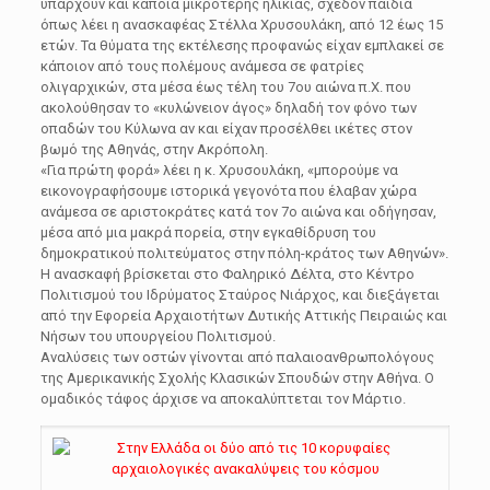
υπάρχουν και κάποια μικρότερης ηλικίας, σχεδόν παιδιά
όπως λέει η ανασκαφέας Στέλλα Χρυσουλάκη, από 12 έως 15
ετών. Τα θύματα της εκτέλεσης προφανώς είχαν εμπλακεί σε
κάποιον από τους πολέμους ανάμεσα σε φατρίες
ολιγαρχικών, στα μέσα έως τέλη του 7ου αιώνα π.Χ. που
ακολούθησαν το «κυλώνειον άγος» δηλαδή τον φόνο των
οπαδών του Κύλωνα αν και είχαν προσέλθει ικέτες στον
βωμό της Αθηνάς, στην Ακρόπολη.
«Για πρώτη φορά» λέει η κ. Χρυσουλάκη, «μπορούμε να
εικονογραφήσουμε ιστορικά γεγονότα που έλαβαν χώρα
ανάμεσα σε αριστοκράτες κατά τον 7ο αιώνα και οδήγησαν,
μέσα από μια μακρά πορεία, στην εγκαθίδρυση του
δημοκρατικού πολιτεύματος στην πόλη-κράτος των Αθηνών».
Η ανασκαφή βρίσκεται στο Φαληρικό Δέλτα, στο Κέντρο
Πολιτισμού του Ιδρύματος Σταύρος Νιάρχος, και διεξάγεται
από την Εφορεία Αρχαιοτήτων Δυτικής Αττικής Πειραιώς και
Νήσων του υπουργείου Πολιτισμού.
Αναλύσεις των οστών γίνονται από παλαιοανθρωπολόγους
της Αμερικανικής Σχολής Κλασικών Σπουδών στην Αθήνα. Ο
ομαδικός τάφος άρχισε να αποκαλύπτεται τον Μάρτιο.