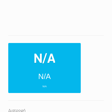
N/A
N/A
ΕΠΌΜΕΝΕΣ 4 ΜΈΡΕΣ
N/A
N/A
Διατροφή