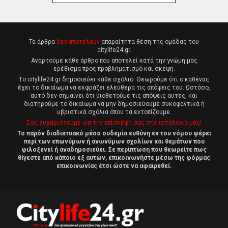
Τα άρθρα
δεν αποτελούν
απαραίτητα θέση της ομάδας του
citylife24.gr.
Αναρτούμε κάθε άρθρο που αποτελεί κατά την γνώμη μας
ερέθισμα προς προβληματισμό και σκέψη.
Tο citylife24.gr δημοσιεύει κάθε σχόλιο. Θεωρούμε ότι ο καθένας
έχει το δικαίωμα να εκφράζει ελεύθερα τις απόψεις του. Ωστόσο,
αυτό δεν σημαίνει ότι υιοθετούμε τις απόψεις αυτές, και
διατηρούμε το δικαίωμα να μην δημοσιεύουμε συκοφαντικά ή
υβριστικά σχόλια όπου τα εντοπίζουμε.
Σας ευχαριστούμε για την επίσκεψη σας στο ιστολόγιο μας!
Το παρόν διαδικτυακό μέσο ουδεμία ευθύνη εκ του νόμου φέρει
περί των επωνύμων ή ανωνύμων σχολίων και θεμάτων που
φιλοξενεί ή αναδημοσιεύει. Σε περίπτωση που θεωρείτε πως
θίγεστε από κάποιο εξ αυτών, επικοινωνήστε μέσω της φόρμας
επικοινωνίας έτσι ώστε να αφαιρεθεί.