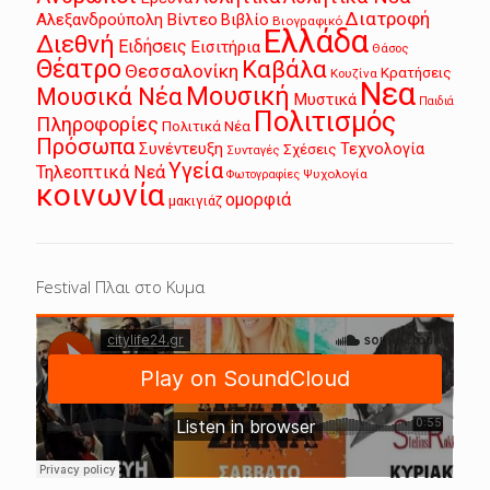
Διατροφή
Αλεξανδρούπολη
Βίντεο
Βιβλίο
Βιογραφικό
Ελλάδα
Διεθνή
Ειδήσεις
Εισιτήρια
Θάσος
Θέατρο
Καβάλα
Θεσσαλονίκη
Κρατήσεις
Κουζίνα
Νεα
Μουσική
Μουσικά Νέα
Μυστικά
Παιδιά
Πολιτισμός
Πληροφορίες
Πολιτικά Νέα
Πρόσωπα
Συνέντευξη
Τεχνολογία
Σχέσεις
Συνταγές
Υγεία
Τηλεοπτικά Νεά
Ψυχολογία
Φωτογραφίες
κοινωνία
ομορφιά
μακιγιάζ
Festival Πλαι στο Κυμα