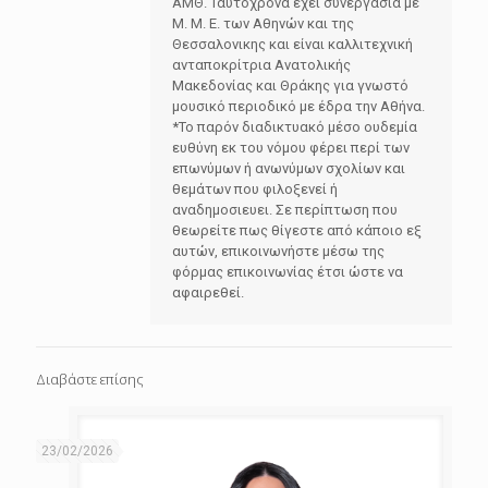
ΑΜΘ. Ταυτόχρονα έχει συνεργασία με
Μ. Μ. Ε. των Αθηνών και της
Θεσσαλονικης και είναι καλλιτεχνική
ανταποκρίτρια Ανατολικής
Μακεδονίας και Θράκης για γνωστό
μουσικό περιοδικό με έδρα την Αθήνα.
*Το παρόν διαδικτυακό μέσο ουδεμία
ευθύνη εκ του νόμου φέρει περί των
επωνύμων ή ανωνύμων σχολίων και
θεμάτων που φιλοξενεί ή
αναδημοσιευει. Σε περίπτωση που
θεωρείτε πως θίγεστε από κάποιο εξ
αυτών, επικοινωνήστε μέσω της
φόρμας επικοινωνίας έτσι ώστε να
αφαιρεθεί.
Διαβάστε επίσης
23/02/2026