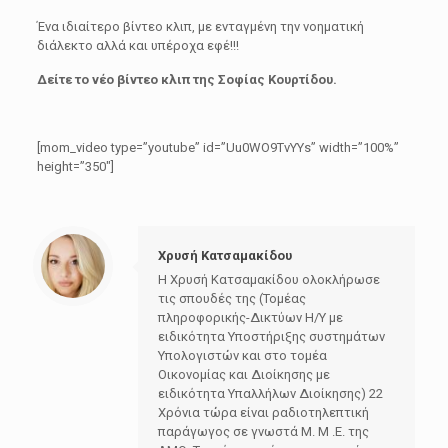
Ένα ιδιαίτερο βίντεο κλιπ, με ενταγμένη την νοηματική
διάλεκτο αλλά και υπέροχα εφέ!!!
Δείτε το νέο βίντεο κλιπ της Σοφίας Κουρτίδου.
[mom_video type=”youtube” id=”Uu0WO9TvYYs” width=”100%”
height=”350″]
Χρυσή Κατσαμακίδου
Η Χρυσή Κατσαμακίδου ολοκλήρωσε
τις σπουδές της (Τομέας
πληροφορικής-Δικτύων Η/Υ με
ειδικότητα Υποστήριξης συστημάτων
Υπολογιστών και στο τομέα
Οικονομίας και Διοίκησης με
ειδικότητα Υπαλλήλων Διοίκησης) 22
Χρόνια τώρα είναι ραδιοτηλεπτική
παράγωγος σε γνωστά Μ. Μ .Ε. της