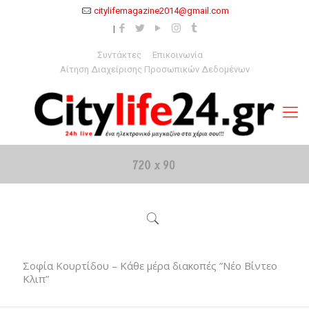
citylifemagazine2014@gmail.com
Συντάκτες
Επικοινωνία
Αίτηση Διαχείρισης Προσωπικών Δεδομένων
Σοφία Κουρτίδου – Κάθε μέρα διακοπές ”Νέο Βίντεο
Κλιπ”