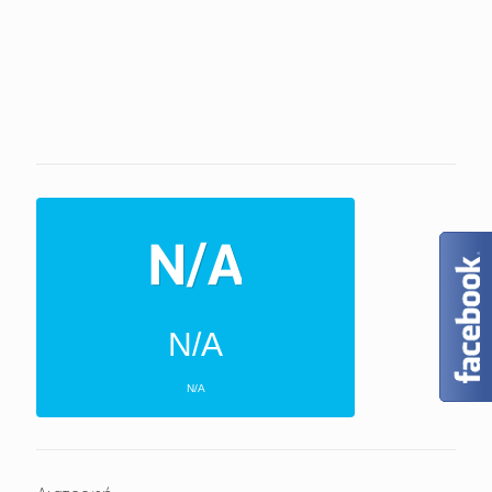
N/A
N/A
ΕΠΌΜΕΝΕΣ 4 ΜΈΡΕΣ
N/A
N/A