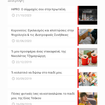
Διατροφή
N/A
N/A
HiPRO: Ο σύμμαχός σου στην πρωτεΐνη
N/A
N/A
21/10/2023
N/A
N/A
Powered by Forecast.io
Κορονοϊος: Εγκλεισμός και επιπτώσεις στην
Ψυχολογία & τις Διατροφικές Συνήθειες
02/06/2020
Τι μου προσφέρει ένας ντεκαφεϊνέ; της
Νικολέτας Τζημαγιώργη
22/12/2019
Τι κολατσιό να δώσω στο παιδί μου;
30/09/2019
Πόσες φυτικές ίνες να καταναλώσει το παιδί
μου; της Εύας Τσάκου
26/09/2019