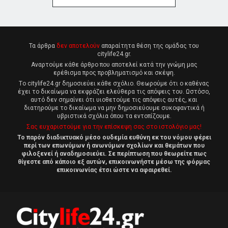
Τα άρθρα
δεν αποτελούν
απαραίτητα θέση της ομάδας του
citylife24.gr.
Αναρτούμε κάθε άρθρο που αποτελεί κατά την γνώμη μας
ερέθισμα προς προβληματισμό και σκέψη.
Tο citylife24.gr δημοσιεύει κάθε σχόλιο. Θεωρούμε ότι ο καθένας
έχει το δικαίωμα να εκφράζει ελεύθερα τις απόψεις του. Ωστόσο,
αυτό δεν σημαίνει ότι υιοθετούμε τις απόψεις αυτές, και
διατηρούμε το δικαίωμα να μην δημοσιεύουμε συκοφαντικά ή
υβριστικά σχόλια όπου τα εντοπίζουμε.
Σας ευχαριστούμε για την επίσκεψη σας στο ιστολόγιο μας!
Το παρόν διαδικτυακό μέσο ουδεμία ευθύνη εκ του νόμου φέρει
περί των επωνύμων ή ανωνύμων σχολίων και θεμάτων που
φιλοξενεί ή αναδημοσιεύει. Σε περίπτωση που θεωρείτε πως
θίγεστε από κάποιο εξ αυτών, επικοινωνήστε μέσω της φόρμας
επικοινωνίας έτσι ώστε να αφαιρεθεί.