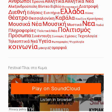
Άνθρωποι
Αθλητικά
Αθλητικά Νέα
Έρευνα
Διατροφή
Αλεξανδρούπολη
Βίντεο
Βιβλίο
Βιογραφικό
Ελλάδα
Διεθνή
Ειδήσεις
Εισιτήρια
Θάσος
Θέατρο
Καβάλα
Θεσσαλονίκη
Κρατήσεις
Κουζίνα
Νεα
Μουσική
Μουσικά Νέα
Μυστικά
Παιδιά
Πολιτισμός
Πληροφορίες
Πολιτικά Νέα
Πρόσωπα
Συνέντευξη
Τεχνολογία
Σχέσεις
Συνταγές
Υγεία
Τηλεοπτικά Νεά
Ψυχολογία
Φωτογραφίες
κοινωνία
ομορφιά
μακιγιάζ
Festival Πλαι στο Κυμα