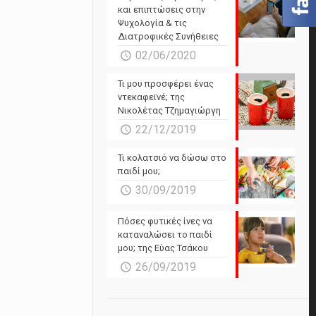
και επιπτώσεις στην
Ψυχολογία & τις
Διατροφικές Συνήθειες
02/06/2020
Τι μου προσφέρει ένας
ντεκαφεϊνέ; της
Νικολέτας Τζημαγιώργη
22/12/2019
Τι κολατσιό να δώσω στο
παιδί μου;
30/09/2019
Πόσες φυτικές ίνες να
καταναλώσει το παιδί
μου; της Εύας Τσάκου
26/09/2019