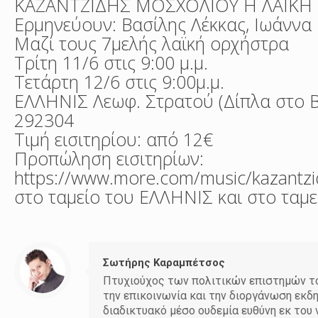
ΚΑΖΑΝΤΖΙΔΗΣ ΜΟΣΧΟΛΙΟΥ Η ΛΑΪΚΗ 
Ερμηνεύουν: Βασίλης Λέκκας, Ιωάννα
Μαζί τους 7μελής λαϊκή ορχήστρα
Τρίτη 11/6 στις 9:00 μ.μ.
Τετάρτη 12/6 στις 9:00μ.μ.
ΕΛΛΗΝΙΣ Λεωφ. Στρατού (Δίπλα στο Βε
292304
Τιμή εισιτηρίου: από 12€
Προπώληση εισιτηρίων:
https://www.more.com/music/kazantzidi
στο ταμείο του ΕΛΛΗΝΙΣ και στο τα
Σωτήρης Καραμπέτσος
Πτυχιούχος των πολιτικών επιστημών του
την επικοινωνία και την διοργάνωση εκδ
διαδικτυακό μέσο ουδεμία ευθύνη εκ το