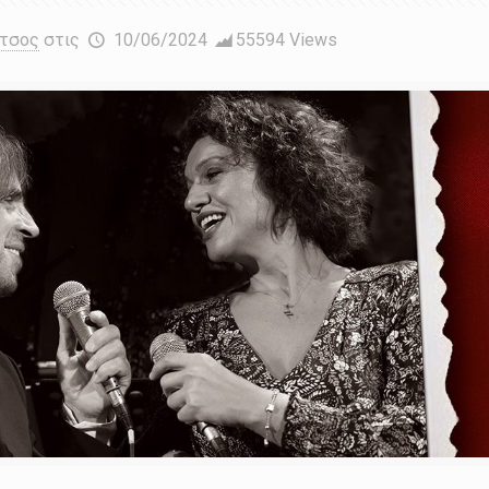
έτσος
στις
10/06/2024
55594 Views