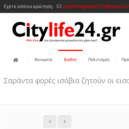
Έχετε κάποια ερώτηση;
citylifemagazine2014@gmail.co
Αρχική
Κοινωνία
Διεθνή
Πολιτισμός
Πρ
Σαράντα φορές ισόβια ζητούν οι εισ