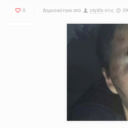
0
Δημοσιεύτηκε από
citylife
στις
09