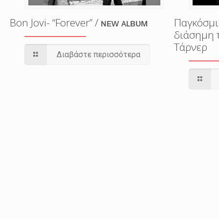
Bon Jovi- “Forever” / ɴᴇᴡ ᴀʟʙᴜᴍ
Παγκόσμι
διάσημη 
Τάρνερ
Διαβάστε περισσότερα