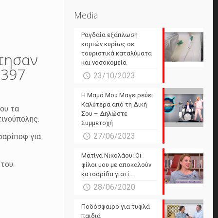
Media
Ραγδαία εξάπλωση
κοριών κυρίως σε
ήτησαν
τουριστικά καταλύματα
και νοσοκομεία
.397
23/10/2023
Η Μαμά Μου Μαγειρεύει
Καλύτερα από τη Δική
ου τα
Σου – Δηλώστε
ινούπολης.
Συμμετοχή
27/06/2023
σαρίποφ για
Ματίνα Νικολάου: Οι
του.
φίλοι μου με αποκαλούν
κατσαρίδα γιατί…
28/06/2020
Ποδόσφαιρο για τυφλά
παιδιά