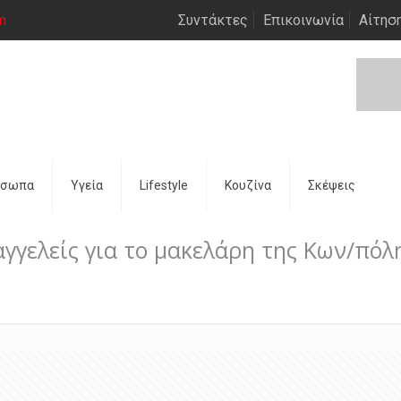
m
Συντάκτες
Επικοινωνία
Αίτησ
όσωπα
Υγεία
Lifestyle
Κουζίνα
Σκέψεις
αγγελείς για το μακελάρη της Κων/πόλ