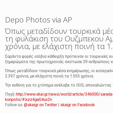
Depo Photos via AP
Όπως μεταδίδουν τουρκικά μέσ
τη φυλάκιση του Ουζμπεκου Α
χρόνια, με ελάχιστη ποινή τα 1
Σαράντα φορές ισόβια κάθειρξη πρότειναν οι τουρκικές ε
ξημερώματα της πρωτοχρονιάς σκότωσε 39 ανθρώπους κατ
Όπως μεταδίδουν τουρκικά μέσα ενημέρωσης, οι εισαγγελ
2.397 χρόνια, με ελάχιστη ποινή τα 1.555 χρόνια.
Την ευθύνη για το χτύπημα ανέλαβε το ISIS, αποκαλώντα
Πηγή:
http://www.skai.gr/news/world/article/346000/sarada-f
konpolis/#ixzz4gaG4ux2n
Follow us:
@skaigr on Twitter
|
skaigr on Facebook