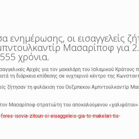
α ενημέρωσης, οι εισαγγελείς ζ
μπντουλκαντίρ Μασαρίποφ για 2
.555 χρόνια.
ισαγγελικές Αρχές για τον μακελάρη του Ισλαμικού Κράτους π
ά τη διάρκεια επίθεσης σε νυχτερινό κέντρο της Κωνσταντ
είς ζήτησαν τη φυλάκιση του Ουζμπεκου Αμπντουλκαντίρ Μα
ς τον Μασαρίποφ στρατιώτη του αποκαλούμενου «χαλιφάτου» 
ores-isovia-zitoun-oi-eisaggeleis-gia-to-makelari-tis-