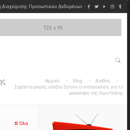
η Διαχείρισης Προσωπικών Δεδομένων
ης
Αρχική
Blog
Διεθνή
Σαράντα φορές ισόβια ζητούν οι εισαγγελείς για το
μακελάρη της Κων/πόλης
Όλα