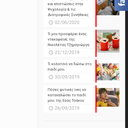
και επιπτώσεις στην
Ψυχολογία & τις
Διατροφικές Συνήθειες
02/06/2020
Τι μου προσφέρει ένας
ντεκαφεϊνέ; της
Νικολέτας Τζημαγιώργη
22/12/2019
Τι κολατσιό να δώσω στο
παιδί μου;
30/09/2019
Πόσες φυτικές ίνες να
καταναλώσει το παιδί
μου; της Εύας Τσάκου
26/09/2019