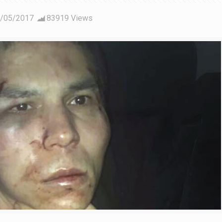
/05/2017
83919 Views