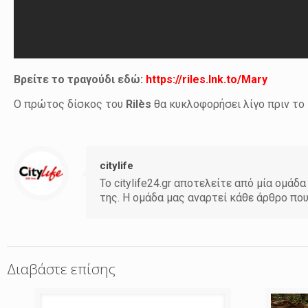
Βρείτε το τραγούδι εδώ:
https://riles.lnk.to/Mary
Ο πρώτος δίσκος του
Ril
è
s
θα κυκλοφορήσει λίγο πριν το
citylife
Το citylife24.gr αποτελείτε από μία ομ
της. Η ομάδα μας αναρτεί κάθε άρθρο πο
Διαβάστε επίσης