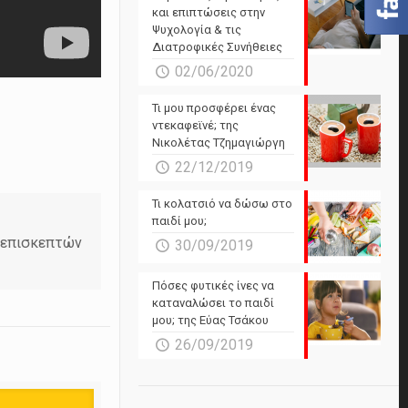
και επιπτώσεις στην
Ψυχολογία & τις
Διατροφικές Συνήθειες
02/06/2020
Τι μου προσφέρει ένας
ντεκαφεϊνέ; της
Νικολέτας Τζημαγιώργη
22/12/2019
Τι κολατσιό να δώσω στο
παιδί μου;
ν επισκεπτών
30/09/2019
Πόσες φυτικές ίνες να
καταναλώσει το παιδί
μου; της Εύας Τσάκου
26/09/2019