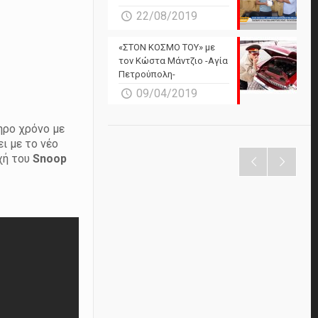
22/08/2019
«ΣΤΟΝ ΚΟΣΜΟ ΤΟΥ» με
τον Κώστα Μάντζιο -Αγία
Πετρούπολη-
09/04/2019
ηρο χρόνο με
ι με το νέο
χή του
Snoop