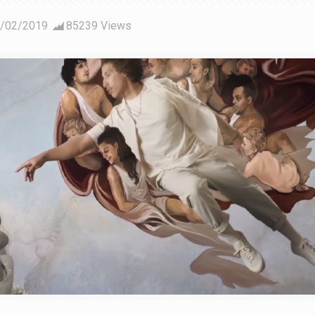
/02/2019
85239 Views