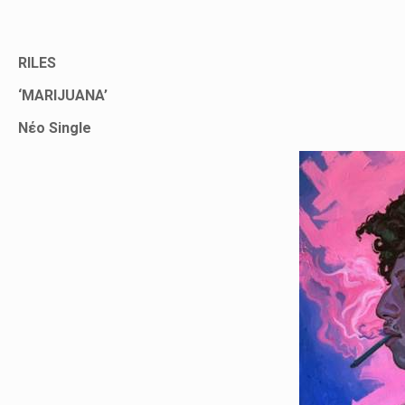
RILES
‘MARIJUANA’
Νέο
Single