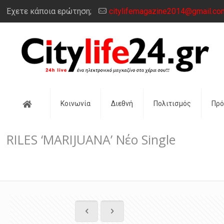
Έχετε κάποια ερώτηση;
citylifemagazine2014@gmail.co
Αρχική
Κοινωνία
Διεθνή
Πολιτισμός
Πρ
RILES ‘MARIJUANA’ Νέο Single