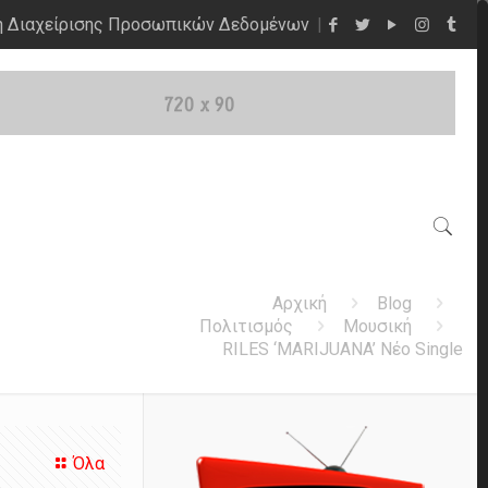
η Διαχείρισης Προσωπικών Δεδομένων
Αρχική
Blog
Πολιτισμός
Μουσική
RILES ‘MARIJUANA’ Νέο Single
Όλα