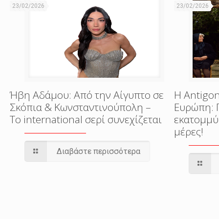
23/02/2026
23/02/2026
Ήβη Αδάμου: Από την Αίγυπτο σε
Η Antigon
Σκόπια & Κωνσταντινούπολη –
Ευρώπη: 
Το international σερί συνεχίζεται
εκατομμύ
μέρες!
Διαβάστε περισσότερα