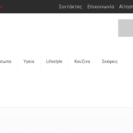
m
Συντάκτες
Επικοινωνία
Αίτησ
όσωπα
Υγεία
Lifestyle
Κουζίνα
Σκέψεις