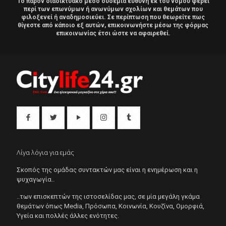
Το παρόν διαδικτυακό μέσο ουδεμία ευθύνη εκ του νόμου φέρει
περί των επωνύμων ή ανωνύμων σχολίων και θεμάτων που
φιλοξενεί ή αναδημοσιεύει. Σε περίπτωση που θεωρείτε πως
θίγεστε από κάποιο εξ αυτών, επικοινωνήστε μέσω της φόρμας
επικοινωνίας έτσι ώστε να αφαιρεθεί.
Λίγα λόγια για εμάς
Σκοπός της ομάδας συντακτών μας είναι η ενημέρωση και η
ψυχαγωγία..
..των επισκεπτών της ιστοσελίδας μας, σε μία μεγάλη γκάμα
θεμάτων όπως Μedia, Πρόσωπα, Κοινωνία, Κουζίνα, Ομορφιά,
Υγεία και πολλές άλλες ενότητες.