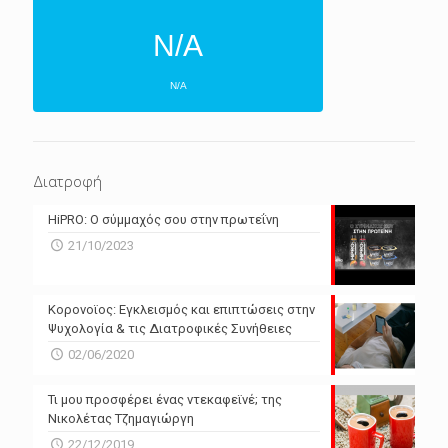
N/A
N/A
ΕΠΌΜΕΝΕΣ 4 ΜΈΡΕΣ
N/A
N/A
Διατροφή
N/A
N/A
HiPRO: Ο σύμμαχός σου στην πρωτεΐνη
N/A
N/A
21/10/2023
N/A
N/A
Powered by Forecast.io
Κορονοϊος: Εγκλεισμός και επιπτώσεις στην
Ψυχολογία & τις Διατροφικές Συνήθειες
02/06/2020
Τι μου προσφέρει ένας ντεκαφεϊνέ; της
Νικολέτας Τζημαγιώργη
22/12/2019