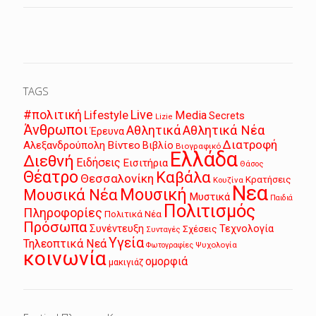
TAGS
Live
#πολιτική
Lifestyle
Media
Secrets
Lizie
Άνθρωποι
Αθλητικά
Αθλητικά Νέα
Έρευνα
Διατροφή
Αλεξανδρούπολη
Βίντεο
Βιβλίο
Βιογραφικό
Ελλάδα
Διεθνή
Ειδήσεις
Εισιτήρια
Θάσος
Θέατρο
Καβάλα
Θεσσαλονίκη
Κρατήσεις
Κουζίνα
Νεα
Μουσική
Μουσικά Νέα
Μυστικά
Παιδιά
Πολιτισμός
Πληροφορίες
Πολιτικά Νέα
Πρόσωπα
Συνέντευξη
Τεχνολογία
Σχέσεις
Συνταγές
Υγεία
Τηλεοπτικά Νεά
Ψυχολογία
Φωτογραφίες
κοινωνία
ομορφιά
μακιγιάζ