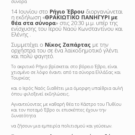
σύνορα
14 Ιουνίου στο
Ρήγιο Έβρου
διοργανώνεται
η εκδήλωση «
ΘΡΑΚΙΩΤΙΚΟ ΠΑΝΗΓΥΡΙ με
θέα στα σύνορα
» στις 20:30 μ.μ. υπέρ της
ενίσχυσης του Ιερού Ναού Κωνσταντίνου και
Ελένης .
Συμμετέχει ο
Νίκος Ζαπάρτας
με την
ορχήστρα του σε ένα λαϊκοδημοτικό γλέντι
και πολύ φαγητό.
Το ακριτικό Ρήγιο βρίσκεται στο βόρειο Έβρο, είναι
χτισμένο σε λόφο έναντι από τα σύνορα Ελλάδας και
Τουρκίας
και ο Ιερός Ναός διαθέτει μια όμορφη υπαίθρια αυλή
όπου φιλοξενεί εκδηλώσεις.
Αγναντεύοντας με καθαρή θέα το Κάστρο του Πυθίου
και τον ποταμό Έβρο οι επισκέπτες έχουν την
δυνατότητα
να ζήσουν μια εμπειρία πολιτισμού και γεύσεων.