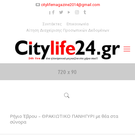
citylifemagazine2014@gmail.com
Συντάκτες
Επικοινωνία
Αίτηση Διαχείρισης Προσωπικών Δεδομένων
Ρήγιο Έβρου – ΘΡΑΚΙΩΤΙΚΟ ΠΑΝΗΓΥΡΙ με θέα στα
σύνορα