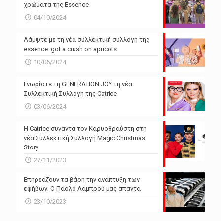
χρώματα της Essence
04/10/2024
Λάμψτε με τη νέα συλλεκτική συλλογή της
essence: got a crush on apricots
10/06/2024
Γνωρίστε τη GENERATION JOY τη νέα
Συλλεκτική Συλλογή της Catrice
03/06/2024
Η Catrice συναντά τον Καρυοθραύστη στη
νέα Συλλεκτική Συλλογή Magic Christmas
Story
27/11/2023
Επηρεάζουν τα βάρη την ανάπτυξη των
εφήβων; Ο Πάολο Λάμπρου μας απαντά
23/10/2023