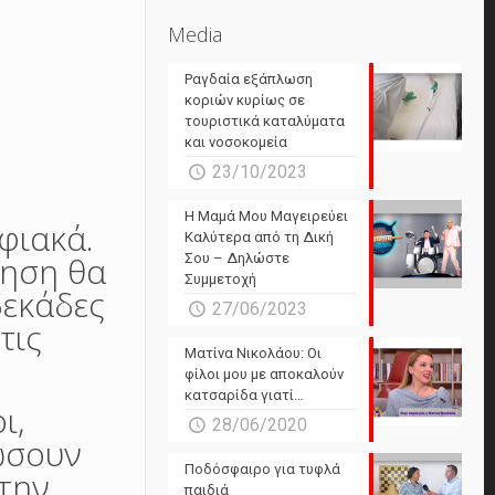
Media
Ραγδαία εξάπλωση
κοριών κυρίως σε
τουριστικά καταλύματα
και νοσοκομεία
23/10/2023
Η Μαμά Μου Μαγειρεύει
φιακά.
Καλύτερα από τη Δική
ληση θα
Σου – Δηλώστε
Συμμετοχή
δεκάδες
27/06/2023
τις
Ματίνα Νικολάου: Οι
φίλοι μου με αποκαλούν
κατσαρίδα γιατί…
ι,
28/06/2020
ώσουν
Ποδόσφαιρο για τυφλά
την
παιδιά