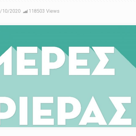
/10/2020
118503 Views