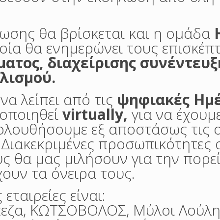
λωσης θα βρίσκεται και η ομάδα
οία θα ενημερώνει τους επισκέπτ
ματος,
διαχείρισης συνέντευξ
λισμού.
να λείπει από τις
ψηφιακές Ημ
τοποιηθεί
virtually,
για να έχουμ
ολουθήσουμε εξ αποστάσως τις ο
 Διακεκριμένες προσωπικότητες 
ς θα μας μιλήσουν για την πορε
χουν τα όνειρα τους.
εταιρείες είναι:
πεζα, ΚΩΤΣΟΒΟΛΟΣ, Μύλοι Λούλη