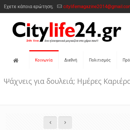
Έχετε κάποια ερώτηση;
citylifemagazine2014@gmail.co
Αρχική
Κοινωνία
Διεθνή
Πολιτισμός
Πρ
Ψάχνεις για δουλειά; Ημέρες Καριέρα