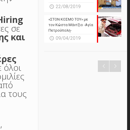
22/08/2019
Hiring
«ΣΤΟΝ ΚΟΣΜΟ ΤΟΥ» με
ες σε
τον Κώστα Μάντζιο -Αγία
Πετρούπολη-
ης και
09/04/2019
έρες
ε όλοι
μιλίες
από
ία τους
,