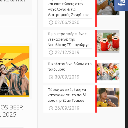
και επιπτώσεις στην
Ψυχολογία & τις
Διατροφικές Συνήθειες
02/06/2020
Τι μου προσφέρει ένας
ντεκαφεϊνέ; της
Νικολέτας Τζημαγιώργη
22/12/2019
Τι κολατσιό να δώσω στο
παιδί μου;
30/09/2019
Πόσες φυτικές ίνες να
καταναλώσει το παιδί
μου; της Εύας Τσάκου
SOS BEER
26/09/2019
L 2025