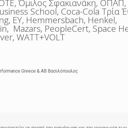
ΟΤΕ, Όμιλος Σφακιανάκη, ΟΠΑΠ,
siness School, Coca-Cola Τρία Έ
ng, ΕΥ, Hemmersbach, Henkel,
n, Mazars, PeopleCert, Space Hel
ever, WATT+VOLT
rformance Greece & ΑΒ Βασιλόπουλος
άδα συντακτών με σκοπό την ενημέρωση και την ψυχαγωγία τω