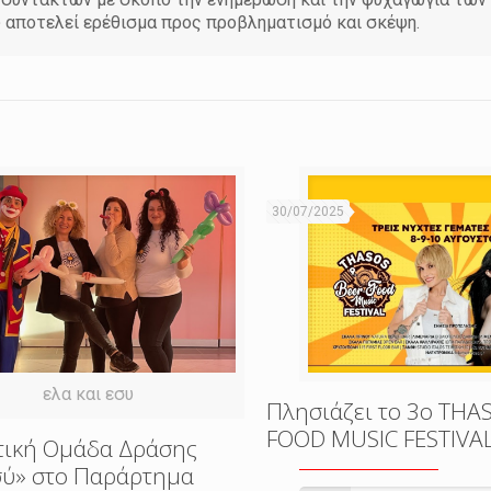
υ αποτελεί ερέθισμα προς προβληματισμό και σκέψη.
30/07/2025
ελα και εσυ
Πλησιάζει το 3o THA
FOOD MUSIC FESTIVA
τική Ομάδα Δράσης
εσύ» στο Παράρτημα