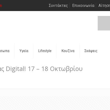
m
Συντάκτες
Επικοινωνία
Αίτησ
όσωπα
Υγεία
Lifestyle
Κουζίνα
Σκέψεις
ς Digital! 17 – 18 Οκτωβρίου