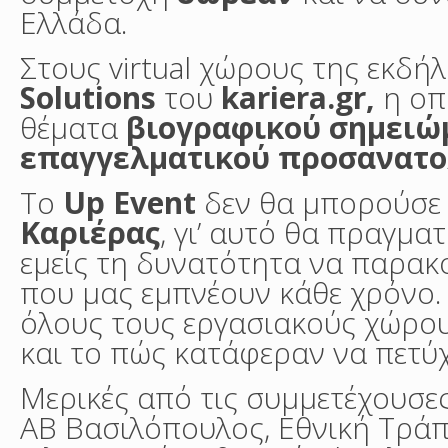
Ελλάδα.
Στους virtual χώρους της εκδή
Solutions
του
kariera.gr,
η οπ
θέματα
βιογραφικού σημειώ
επαγγελματικού προσανατο
Το
Up Event
δεν θα μπορούσε 
Καριέρας
, γι’ αυτό θα πραγμα
εμείς τη δυνατότητα να παρακ
που μας εμπνέουν κάθε χρόνο.
όλους τους εργασιακούς χώρου
και το πώς κατάφεραν να πετύ
Μερικές από τις συμμετέχουσες 
ΑΒ Βασιλόπουλος, Εθνική Τρά