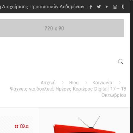
η Διαχείρισης Προσωπικών Δεδομένων
Αρχική
Blog
Κοινωνία
Ψάχνεις για δουλειά; Ημέρες Καριέρας Digital! 17 – 18
Οκτωβρίου
Όλα