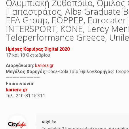
Ολυμπιακή Ζυθοποιία, Όμιλος 
Παπαστράτος, Alba Graduate Bu
EFA Group, EOPPEP, Eurocateri
INTERSPORT, KONE, Leroy Merli
Teleperformance Greece, Unil
Ημέρες Καριέρας Digital 2020
17 και 18 Οκτωβρίου
Διοργάνωση:
kariera.gr
Μεγάλος Χορηγός:
Coca-Cola Τρία Έψιλον
Χορηγός:
Telepe
—————————–
Επικοινωνία:
kariera.gr
Τηλ.: 210-81.15.311
citylife
Το citylife24.gr αποτελείτε από μία ομ