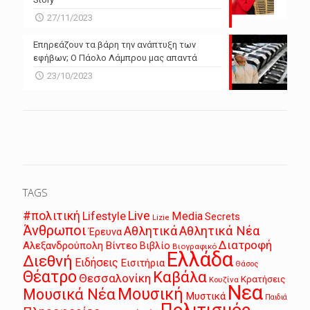
27/11/2023
Επηρεάζουν τα βάρη την ανάπτυξη των
εφήβων; Ο Πάολο Λάμπρου μας απαντά
23/10/2023
TAGS
Live
#πολιτική
Lifestyle
Media
Secrets
Lizie
Άνθρωποι
Αθλητικά
Αθλητικά Νέα
Έρευνα
Διατροφή
Αλεξανδρούπολη
Βίντεο
Βιβλίο
Βιογραφικό
Ελλάδα
Διεθνή
Ειδήσεις
Εισιτήρια
Θάσος
Θέατρο
Καβάλα
Θεσσαλονίκη
Κρατήσεις
Κουζίνα
Νεα
Μουσική
Μουσικά Νέα
Μυστικά
Παιδιά