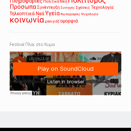
Πολιτισμός
Πληροφορίες
Πολιτικά Νέα
Πρόσωπα
Συνέντευξη
Τεχνολογία
Σχέσεις
Συνταγές
Υγεία
Τηλεοπτικά Νεά
Ψυχολογία
Φωτογραφίες
κοινωνία
ομορφιά
μακιγιάζ
Festival Πλαι στο Κυμα