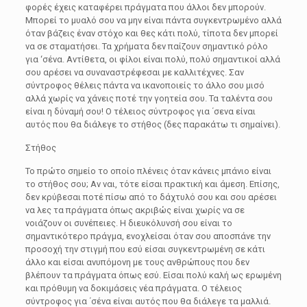
φορές έχεις καταφέρει πράγματα που άλλοι δεν μπορούν.
Μπορεί το μυαλό σου να μην είναι πάντα συγκεντρωμένο αλλά
όταν βάζεις έναν στόχο και θες κάτι πολύ, τίποτα δεν μπορεί
να σε σταματήσει. Τα χρήματα δεν παίζουν σημαντικό ρόλο
για ‘σένα. Αντίθετα, οι φίλοι είναι πολύ, πολύ σημαντικοί αλλά
σου αρέσει να συναναστρέφεσαι με καλλιτέχνες. Σαν
σύντροφος θέλεις πάντα να ικανοποιείς το άλλο σου μισό
αλλά χωρίς να χάνεις ποτέ την γοητεία σου. Τα ταλέντα σου
είναι η δύναμή σου! Ο τέλειος σύντροφος για ΄σενα είναι
αυτός που θα διάλεγε το στήθος (δες παρακάτω τι σημαίνει).
Στήθος
Το πρώτο σημείο το οποίο πλένεις όταν κάνεις μπάνιο είναι
το στήθος σου; Αν ναι, τότε είσαι πρακτική και άμεση. Επίσης,
δεν κρύβεσαι ποτέ πίσω από το δάχτυλό σου και σου αρέσει
να λες τα πράγματα όπως ακριβώς είναι χωρίς να σε
νοιάζουν οι συνέπειες. Η διευκόλυνσή σου είναι το
σημαντικότερο πράγμα, ενοχλείσαι όταν σου αποσπάνε την
προσοχή την στιγμή που εσύ είσαι συγκεντρωμένη σε κάτι
άλλο και είσαι ανυπόμονη με τους ανθρώπους που δεν
βλέπουν τα πράγματα όπως εσύ. Είσαι πολύ καλή ως ερωμένη
και πρόθυμη να δοκιμάσεις νέα πράγματα. Ο τέλειος
σύντροφος για ΄σένα είναι αυτός που θα διάλεγε τα μαλλιά.