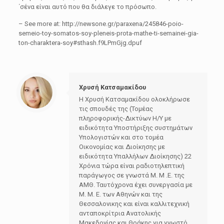
΄σένα είναι αυτό που θα διάλεγε το πρόσωπο.
– See more at: http://newsone.gr/paraxena/245846-poio-
semeio-toy-somatos-soy-pleneis-prota-mathe-ti-semainei-gia-
ton-charaktera-soy#sthash.f9LPmGjg.dpuf
Χρυσή Κατσαμακίδου
Η Χρυσή Κατσαμακίδου ολοκλήρωσε
τις σπουδές της (Τομέας
πληροφορικής-Δικτύων Η/Υ με
ειδικότητα Υποστήριξης συστημάτων
Υπολογιστών και στο τομέα
Οικονομίας και Διοίκησης με
ειδικότητα Υπαλλήλων Διοίκησης) 22
Χρόνια τώρα είναι ραδιοτηλεπτική
παράγωγος σε γνωστά Μ. Μ .Ε. της
ΑΜΘ. Ταυτόχρονα έχει συνεργασία με
Μ. Μ. Ε. των Αθηνών και της
Θεσσαλονικης και είναι καλλιτεχνική
ανταποκρίτρια Ανατολικής
Μακεδονίας και Θράκης για γνωστό