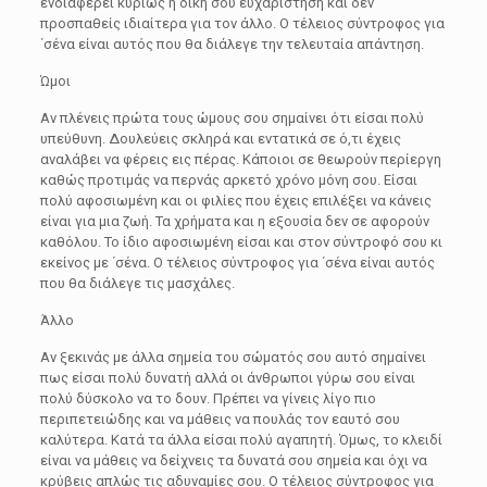
ενδιαφέρει κυρίως η δική σου ευχαρίστηση και δεν
προσπαθείς ιδιαίτερα για τον άλλο. Ο τέλειος σύντροφος για
΄σένα είναι αυτός που θα διάλεγε την τελευταία απάντηση.
Ώμοι
Αν πλένεις πρώτα τους ώμους σου σημαίνει ότι είσαι πολύ
υπεύθυνη. Δουλεύεις σκληρά και εντατικά σε ό,τι έχεις
αναλάβει να φέρεις εις πέρας. Κάποιοι σε θεωρούν περίεργη
καθώς προτιμάς να περνάς αρκετό χρόνο μόνη σου. Είσαι
πολύ αφοσιωμένη και οι φιλίες που έχεις επιλέξει να κάνεις
είναι για μια ζωή. Τα χρήματα και η εξουσία δεν σε αφορούν
καθόλου. Το ίδιο αφοσιωμένη είσαι και στον σύντροφό σου κι
εκείνος με ΄σένα. Ο τέλειος σύντροφος για ΄σένα είναι αυτός
που θα διάλεγε τις μασχάλες.
Άλλο
Αν ξεκινάς με άλλα σημεία του σώματός σου αυτό σημαίνει
πως είσαι πολύ δυνατή αλλά οι άνθρωποι γύρω σου είναι
πολύ δύσκολο να το δουν. Πρέπει να γίνεις λίγο πιο
περιπετειώδης και να μάθεις να πουλάς τον εαυτό σου
καλύτερα. Κατά τα άλλα είσαι πολύ αγαπητή. Όμως, το κλειδί
είναι να μάθεις να δείχνεις τα δυνατά σου σημεία και όχι να
κρύβεις απλώς τις αδυναμίες σου. Ο τέλειος σύντροφος για