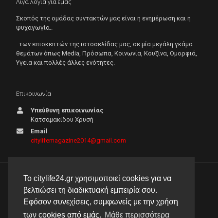
Λίγα λόγια για εμάς
Σκοπός της ομάδας συντακτών μας είναι η ενημέρωση και η
ψυχαγωγία..
..των επισκεπτών της ιστοσελίδας μας, σε μία μεγάλη γκάμα
θεμάτων όπως Μedia, Πρόσωπα, Κοινωνία, Κουζίνα, Ομορφιά,
Υγεία και πολλές άλλες ενότητες.
Επικοινωνία
Υπεύθυνη επικοινωνίας
Κατσαμακίδου Χρυσή
Email
citylifemagazine2014@gmail.com
Το citylife24.gr χρησιμοποιεί cookies για να
© 2026 City Life 24 | Με την επιφύλαξη κάθε νόμιμου
βελτιώσει τη διαδικτυακή εμπειρία σου.
δικαιώματος |
Πολιτική απορρήτου
Εφόσον συνεχίσεις, συμφωνείς με την χρήση
δημιουργία & φιλοξενία ιστοσελίδας by
manbiz isp
των cookies από εμάς.
Μάθε περισσότερα