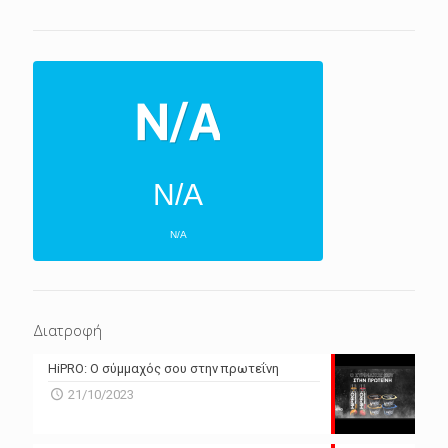
N/A
N/A
ΕΠΌΜΕΝΕΣ 4 ΜΈΡΕΣ
N/A
N/A
Διατροφή
N/A
N/A
HiPRO: Ο σύμμαχός σου στην πρωτεΐνη
N/A
N/A
21/10/2023
N/A
N/A