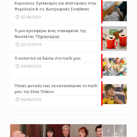
Powered by Forecast.io
Κορονοϊος: Εγκλεισμός και επιπτώσεις στην
Ψυχολογία & τις Διατροφικές Συνήθειες
02/06/2020
Τι μου προσφέρει ένας ντεκαφεϊνέ; της
Νικολέτας Τζημαγιώργη
22/12/2019
Τι κολατσιό να δώσω στο παιδί μου;
30/09/2019
Πόσες φυτικές ίνες να καταναλώσει το παιδί
μου; της Εύας Τσάκου
26/09/2019