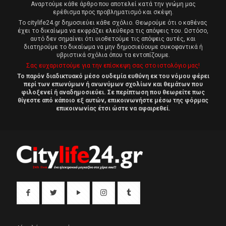
Αναρτούμε κάθε άρθρο που αποτελεί κατά την γνώμη μας
ερέθισμα προς προβληματισμό και σκέψη.
Tο citylife24.gr δημοσιεύει κάθε σχόλιο. Θεωρούμε ότι ο καθένας
έχει το δικαίωμα να εκφράζει ελεύθερα τις απόψεις του. Ωστόσο,
αυτό δεν σημαίνει ότι υιοθετούμε τις απόψεις αυτές, και
διατηρούμε το δικαίωμα να μην δημοσιεύουμε συκοφαντικά ή
υβριστικά σχόλια όπου τα εντοπίζουμε.
Σας ευχαριστούμε για την επίσκεψη σας στο ιστολόγιο μας!
Το παρόν διαδικτυακό μέσο ουδεμία ευθύνη εκ του νόμου φέρει
περί των επωνύμων ή ανωνύμων σχολίων και θεμάτων που
φιλοξενεί ή αναδημοσιεύει. Σε περίπτωση που θεωρείτε πως
θίγεστε από κάποιο εξ αυτών, επικοινωνήστε μέσω της φόρμας
επικοινωνίας έτσι ώστε να αφαιρεθεί.