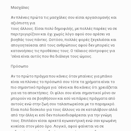
Μασχάλες
Αν πλένεις πρώτα τις μασχάλες σου είσαι εργασιομανής και
αξιόπιστη για
τους άλλους. Είσαι πολύ δημοφιλής, με πολλές παρέες να σε
περιτριγυρίζουν και όχι χωρίς λόγο αφού σου αρέσει να
βοηθάς τους πάντες. Ωστόσο, πολλές φορές ξεγελιέσαι και
απογοητεύεσαι από τους ανθρώπους αφού δεν μπορείς να
κατανοήσεις τις προθέσεις τους. Ο τέλειος σύντροφος για
‘σένα είναι αυτός που θα διάλεγε τους ώμους.
Πρόσωπο
Αν το πρώτο πράγμα που κάνεις όταν μπαίνεις για μπάνιο
είναι να πλύνεις το πρόσωπό σου τότε τα χρήματα είναι το
πιο σημαντικό πράγμα για ΄σένα και θα κάνεις ότι χρειάζεται
για να τα αποκτήσεις. Οι φίλοι σου είναι σημαντικοί μόνο αν
μπορούν να σε βοηθήσουν και εσύ να πάρεις πράγματα από
αυτούς ενώ στην ζωή σου ταλαιπωρείσαι με το παραμικρό.
Είναι πολύ δύσκολο για τους άλλους να σε καταλάβουν αλλά
από την άλλη κι εσύ δεν πολυενδιαφέρεσαι για την γνώμη
τους. Επιπλέον είσαι αρκετά εγωκεντρική ενώ σαν ερωμένη
κινείσαι στον μέσο όρο. Λογικό, αφού φαίνεται να σε