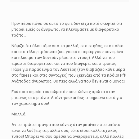
Πριν πέσω πάνω σε αυτό το quiz δεν είχα ποτέ σκεφτεί ότι
μπορεί εμείς οι άνθρωποι να πλενόμαστε με διαφορετικό
τρόπο…
Νόμιζα ότι όλοι πάμε από τα μαλλιά, στο στήθος, στα πόδια
και στο τέλος πρόσωπο (και για κάτι περίεργους σαν εμένα
και πλύσιμο των δοντιών μέσα στο ντους). Αλλά να που
είμαστε διαφορετικοί και να που διαφέρει και ο τρόπος.
Πάρε για παράδειγμα τον Λευτέρη (τον διαβάζεις κάθε μέρα
στο fitness και στις συνταγές) που ξεκινάει από τα πόδια! Pff!
Ανάποδος άνθρωπος, θα πεις αλλά να που δεν είναι ο μόνος!
Εσύ ποιο σημείο του σώματός σου πλένεις πρώτα όταν
μπαίνεις στο μπάνιο. Απάντησε και δες τι σημαίνει αυτό για
τον χαρακτήρα σου!
Μαλλιά
Αν το πρώτο πράγμα που κάνεις όταν μπαίνεις στο μπάνιο
είναι να λούζεις τα μαλλιά σου, τότε είσαι καλλιτεχνικός
τύπος! Μπορεί να σου αρέσει να ονειροβατείς, αλλά πολλές