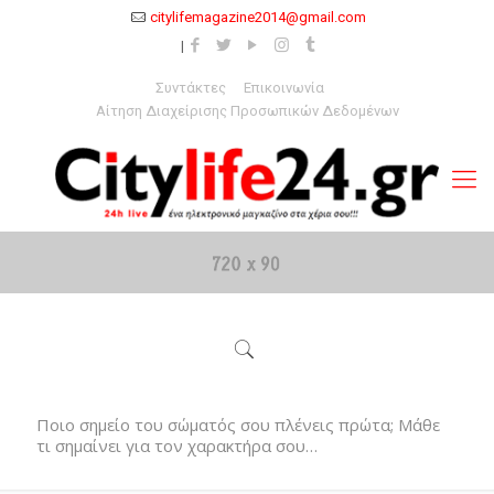
citylifemagazine2014@gmail.com
Συντάκτες
Επικοινωνία
Αίτηση Διαχείρισης Προσωπικών Δεδομένων
Ποιο σημείο του σώματός σου πλένεις πρώτα; Μάθε
τι σημαίνει για τον χαρακτήρα σου…