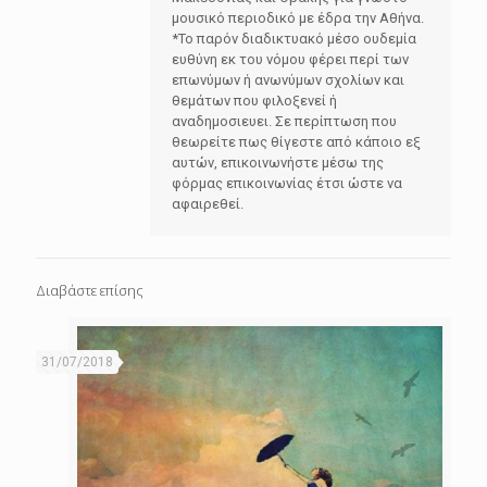
μουσικό περιοδικό με έδρα την Αθήνα.
*Το παρόν διαδικτυακό μέσο ουδεμία
ευθύνη εκ του νόμου φέρει περί των
επωνύμων ή ανωνύμων σχολίων και
θεμάτων που φιλοξενεί ή
αναδημοσιευει. Σε περίπτωση που
θεωρείτε πως θίγεστε από κάποιο εξ
αυτών, επικοινωνήστε μέσω της
φόρμας επικοινωνίας έτσι ώστε να
αφαιρεθεί.
Διαβάστε επίσης
31/07/2018