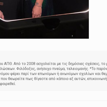
 ΑΠΘ. Από το 2008 ασχολείται με τις δημόσιες σχέσεις, το
ηλώσεων. Φιλόδοξος, ανήσυχο πνεύμα, τελειομανής. *Το παρό
υ νόμου φέρει περί των επωνύμων ή ανωνύμων σχολίων και θ
η που θεωρείτε πως θίγεστε από κάποιο εξ αυτών, επικοινων
φαιρεθεί.