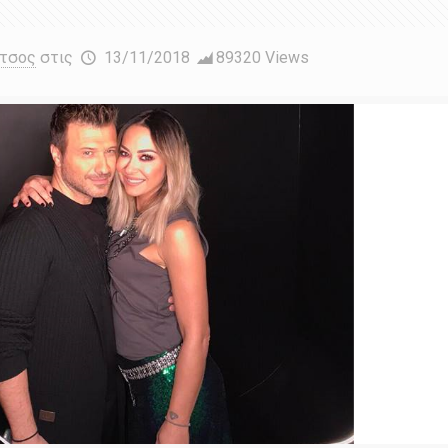
έτσος
στις
13/11/2018
89320 Views