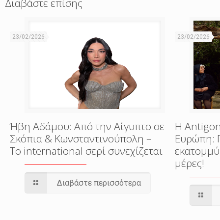
Διαβάστε επίσης
23/02/2026
23/02/2026
Ήβη Αδάμου: Από την Αίγυπτο σε
Η Antigon
Σκόπια & Κωνσταντινούπολη –
Ευρώπη: 
Το international σερί συνεχίζεται
εκατομμύ
μέρες!
Διαβάστε περισσότερα