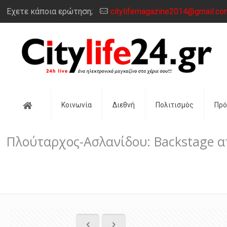
Έχετε κάποια ερώτηση;
citylifemagazine2014@gmail.co
Αρχική
Κοινωνία
Διεθνή
Πολιτισμός
Πρ
Πλούταρχος-Ασλανίδου: Backstage 