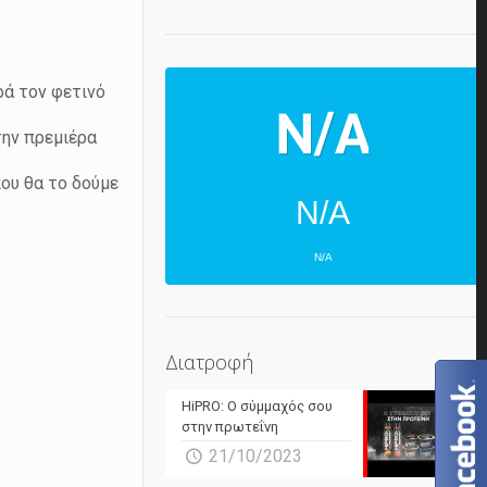
ρά τον φετινό
την πρεμιέρα
ου θα το δούμε
N/A
N/A
ΕΠΌΜΕΝΕΣ 4 ΜΈΡΕΣ
N/A
N/A
Διατροφή
N/A
N/A
HiPRO: Ο σύμμαχός σου
N/A
N/A
στην πρωτεΐνη
21/10/2023
N/A
N/A