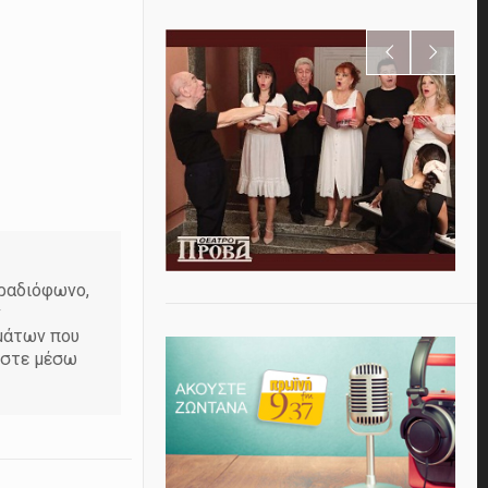
 ραδιόφωνο,
ν
εμάτων που
ήστε μέσω