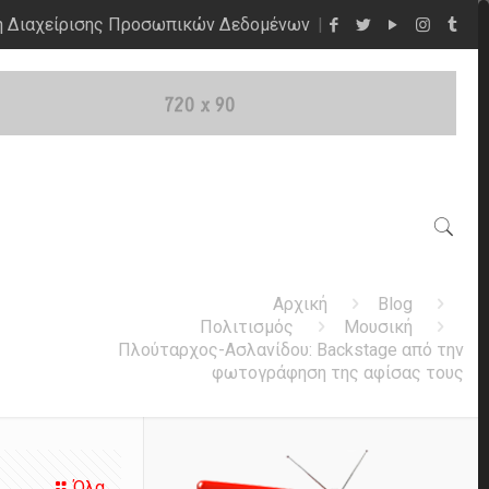
η Διαχείρισης Προσωπικών Δεδομένων
ς
Αρχική
Blog
Πολιτισμός
Μουσική
Πλούταρχος-Ασλανίδου: Backstage από την
φωτογράφηση της αφίσας τους
Όλα