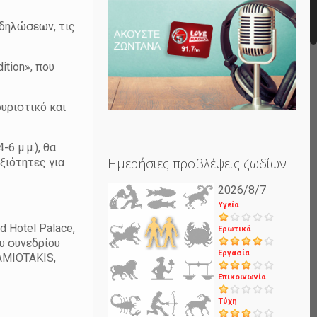
κδηλώσεων, τις
ition», που
υριστικό και
6 μ.μ.), θα
Ημερήσιες προβλέψεις ζωδίων
ξιότητες για
2026/8/7
Υγεία
 Hotel Palace,
Ερωτικά
ου συνεδρίου
Εργασία
AMIOTAKIS,
Επικοινωνία
Τύχη