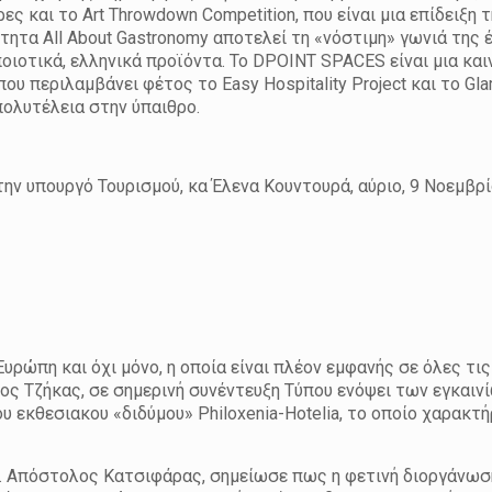
ς και το Art Throwdown Competition, που είναι μια επίδειξη 
ότητα All About Gastronomy αποτελεί τη «νόστιμη» γωνιά της 
ιοτικά, ελληνικά προϊόντα. Το DPOINT SPACES είναι μια κα
υ περιλαμβάνει φέτος το Easy Hospitality Project και το Gla
 πολυτέλεια στην ύπαιθρο.
ην υπουργό Τουρισμού, κα Έλενα Κουντουρά, αύριο, 9 Νοεμβρί
υρώπη και όχι μόνο, η οποία είναι πλέον εμφανής σε όλες τι
ος Τζήκας, σε σημερινή συνέντευξη Τύπου ενόψει των εγκαιν
 εκθεσιακου «διδύμου» Philoxenia-Hotelia, το οποίο χαρακτή
κ. Απόστολος Κατσιφάρας, σημείωσε πως η φετινή διοργάνωσ