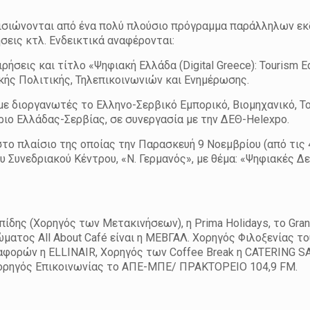
λαισιώνονται από ένα πολύ πλούσιο πρόγραμμα παράλληλων ε
σεις κτλ. Ενδεικτικά αναφέρονται:
ήσεις και τίτλο «Ψηφιακή Ελλάδα (Digital Greece): Tourism Ed
ακής Πολιτικής, Τηλεπικοινωνιών και Ενημέρωσης.
με διοργανωτές το Ελληνο-Σερβικό Εμπορικό, Βιομηχανικό, Το
ριο Ελλάδας-Σερβίας, σε συνεργασία με την ΔΕΘ-Helexpo.
το πλαίσιο της οποίας την Παρασκευή 9 Νοεμβρίου (από τις 4-
 Συνεδριακού Κέντρου, «Ν. Γερμανός», με θέμα: «Ψηφιακές Δε
ίδης (Χορηγός των Μετακινήσεων), η Prima Holidays, το Grand
ερώματος All About Café είναι η ΜΕΒΓΑΛ. Χορηγός Φιλοξενίας τ
ταφορών η ΕLLINAIR, Χορηγός των Coffee Break η CATERING S
Χορηγός Επικοινωνίας το ΑΠΕ-ΜΠΕ/ ΠΡΑΚΤΟΡΕΙΟ 104,9 FM.