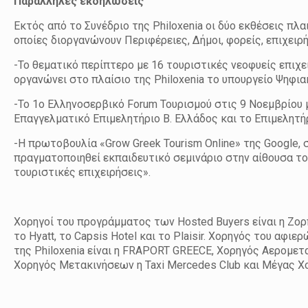
Παράλληλες εκδηλώσεις
Εκτός από το Συνέδριο της Philoxenia οι δύο εκθέσεις π
οποίες διοργανώνουν Περιφέρειες, Δήμοι, φορείς, επιχειρή
-Το θεματικό περίπτερο με 16 τουριστικές νεοφυείς επιχειρ
οργανώνει στο πλαίσιο της Philoxenia το υπουργείο Ψηφι
-Το 1ο Ελληνοσερβικό Forum Τουρισμού στις 9 Νοεμβρίου 
Επαγγελματικό Επιμελητήριο Β. Ελλάδος και το Επιμελητή
-Η πρωτοβουλία «Grow Greek Tourism Online» της Google, σ
πραγματοποιηθεί εκπαιδευτικό σεμινάριο στην αίθουσα του
τουριστικές επιχειρήσεις».
Χορηγοί του προγράμματος των Hosted Buyers είναι η Ζορπ
το Hyatt, το Capsis Hotel και το Plaisir. Χορηγός του αφι
της Philoxenia είναι η FRAPORT GREECE, Χορηγός Αερομε
Χορηγός Μετακινήσεων η Taxi Mercedes Club και Mέγας 