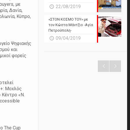
buyers, με
22/08/2019
ρία, Δανία,
ολωνία, Κύπρο,
«ΣΤΟΝ ΚΟΣΜΟ ΤΟΥ» με
τον Κώστα Μάντζιο -Αγία
Πετρούπολη-
09/04/2019
υργείο Ψηφιακής
σμού και
μικοί φορείς
οτελεί
5+: Moxλός
 Κέντρο «Ν.
Accessible
το The Cup