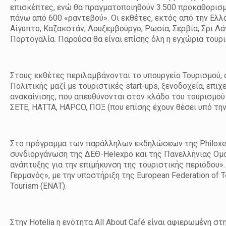
επισκέπτες, ενώ θα πραγματοποιηθούν 3.500 προκαθορισμέν
πάνω από 600 «ραντεβού». Οι εκθέτες, εκτός από την Ελλά
Αίγυπτο, Καζακστάν, Λουξεμβούργο, Ρωσία, Σερβία, Σρι Λάν
Πορτογαλία. Παρούσα θα είναι επίσης όλη η εγχώρια τουρι
Στους εκθέτες περιλαμβάνονται το υπουργείο Τουρισμού, ο 
Πολιτικής μαζί με τουριστικές start-ups, ξενοδοχεία, επι
ανακαίνισης, που απευθύνονται στον κλάδο του τουρισμού
ΣΕΤΕ, ΗΑΤΤΑ, HAPCO, ΠΟΞ (που επίσης έχουν θέσει υπό την 
Στο πρόγραμμα των παράλληλων εκδηλώσεων της Philoxeni
συνδιοργάνωση της ΔΕΘ-Helexpo και της Πανελλήνιας Ομο
ανάπτυξης για την επιμήκυνση της τουριστικής περιόδου»
Γερμανός», με την υποστήριξη της European Federation of To
Tourism (ΕΝΑΤ).
Στην Hotelia η ενότητα All About Café είναι αφιερωμένη σ