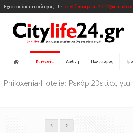
Έχετε κάποια ερώτηση;
citylifemagazine2014@gmail.co
Αρχική
Κοινωνία
Διεθνή
Πολιτισμός
Πρ
Philoxenia-Hotelia: Ρεκόρ 20ετίας γι