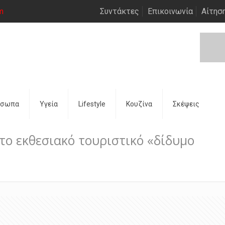
m
Συντάκτες
Επικοινωνία
Αίτησ
όσωπα
Υγεία
Lifestyle
Κουζίνα
Σκέψεις
α το εκθεσιακό τουριστικό «δίδυμο