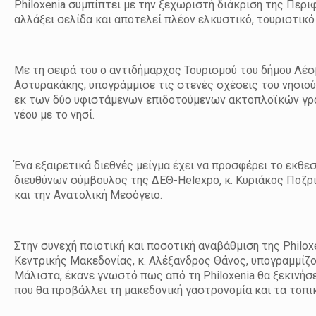
Philoxenia συμπίπτει με την ξεχωριστή διάκριση της Περ
αλλάξει σελίδα και αποτελεί πλέον ελκυστικό, τουριστικό
Με τη σειρά του ο αντιδήμαρχος Τουρισμού του δήμου Λέσβ
Αστυρακάκης, υπογράμμισε τις στενές σχέσεις του νησιού 
εκ των δύο υφιστάμενων επιδοτούμενων ακτοπλοϊκών γρα
νέου με το νησί.
Ένα εξαιρετικά διεθνές μείγμα έχει να προσφέρει το εκθεσ
διευθύνων σύμβουλος της ΔΕΘ-Helexpo, κ. Κυριάκος Ποζρ
και την Ανατολική Μεσόγειο.
Στην συνεχή ποιοτική και ποσοτική αναβάθμιση της Philo
Κεντρικής Μακεδονίας, κ. Αλέξανδρος Θάνος, υπογραμμίζο
Μάλιστα, έκανε γνωστό πως από τη Philoxenia θα ξεκινήσ
που θα προβάλλει τη μακεδονική γαστρονομία και τα τοπι