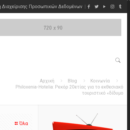
η Διαχείρισης Προσωπικών Δεδομένων
Αρχική
Blog
Κοινωνία
Philoxenia-Hotelia: Ρεκόρ 20ετίας για το εκθεσιακό
τουριστικό «δίδυμο
Όλα