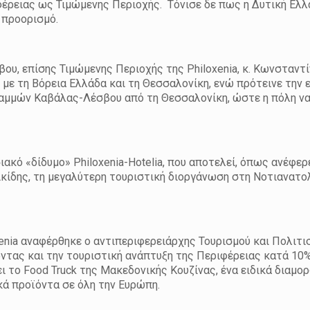
ιφέρειας ως Τιμώμενης Περιοχής. Τόνισε δε πως η Δυτική Ελλ
 προορισμό.
ου, επίσης Τιμώμενης Περιοχής της Philoxenia, κ. Κωνσταντ
με τη Βόρεια Ελλάδα και τη Θεσσαλονίκη, ενώ πρότεινε την 
μμών Καβάλας-Λέσβου από τη Θεσσαλονίκη, ώστε η πόλη να
ιακό «δίδυμο» Philoxenia-Hotelia, που αποτελεί, όπως ανέφερ
ικίδης, τη μεγαλύτερη τουριστική διοργάνωση στη Νοτιανατ
xenia αναφέρθηκε ο αντιπεριφερειάρχης Τουρισμού και Πολιτι
ντας και την τουριστική ανάπτυξη της Περιφέρειας κατά 10
ει το Food Truck της Μακεδονικής Κουζίνας, ένα ειδικά διαμ
κά προϊόντα σε όλη την Ευρώπη.