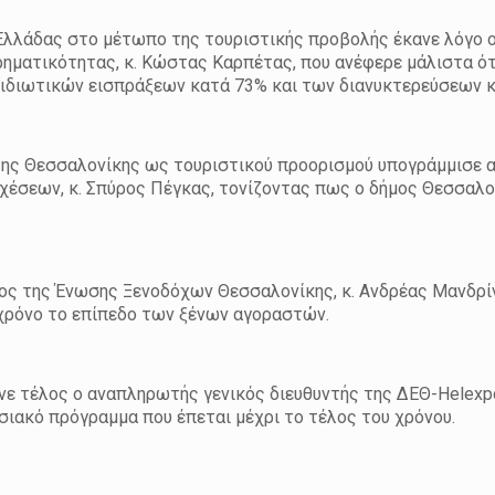
Ελλάδας στο μέτωπο της τουριστικής προβολής έκανε λόγο 
ρηματικότητας, κ. Κώστας Καρπέτας, που ανέφερε μάλιστα ό
ξιδιωτικών εισπράξεων κατά 73% και των διανυκτερεύσεων 
 της Θεσσαλονίκης ως τουριστικού προορισμού υπογράμμισε 
χέσεων, κ. Σπύρος Πέγκας, τονίζοντας πως ο δήμος Θεσσαλον
ρος της Ένωσης Ξενοδόχων Θεσσαλονίκης, κ. Ανδρέας Μανδρί
χρόνο το επίπεδο των ξένων αγοραστών.
ε τέλος ο αναπληρωτής γενικός διευθυντής της ΔΕΘ-Helexpo
εσιακό πρόγραμμα που έπεται μέχρι το τέλος του χρόνου.