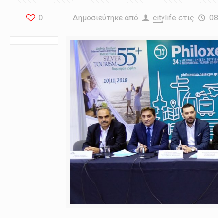
0
Δημοσιεύτηκε από
citylife
στις
08