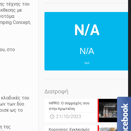
της τέχνης του
έκθεσης με
ινοτόμα
mping Concept,
N/A
ου, στο
N/A
ΕΠΌΜΕΝΕΣ 4 ΜΈΡΕΣ
N/A
N/A
Διατροφή
ς κλαδικές του
N/A
N/A
HiPRO: Ο σύμμαχός σου
ίων των δύο
N/A
N/A
στην πρωτεΐνη
ρισε ως το
21/10/2023
N/A
N/A
η της
Powered by Forecast.io
Κορονοϊος: Εγκλεισμός