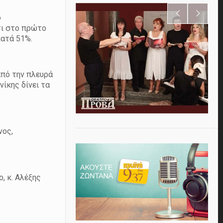
ο
τι στο πρώτο
κατά 51%.
από την πλευρά
ίκης δίνει τα
νος,
, κ. Αλέξης