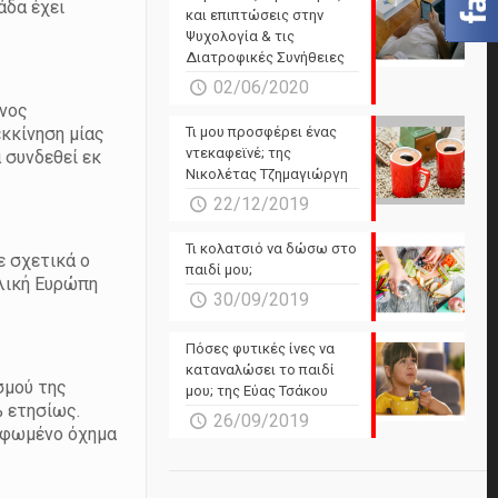
άδα έχει
και επιπτώσεις στην
Ψυχολογία & τις
Διατροφικές Συνήθειες
02/06/2020
ίνος
Τι μου προσφέρει ένας
εκκίνηση μίας
ντεκαφεϊνέ; της
 συνδεθεί εκ
Νικολέτας Τζημαγιώργη
22/12/2019
Τι κολατσιό να δώσω στο
ε σχετικά ο
παιδί μου;
ολική Ευρώπη
30/09/2019
Πόσες φυτικές ίνες να
καταναλώσει το παιδί
σμού της
μου; της Εύας Τσάκου
% ετησίως.
26/09/2019
ορφωμένο όχημα