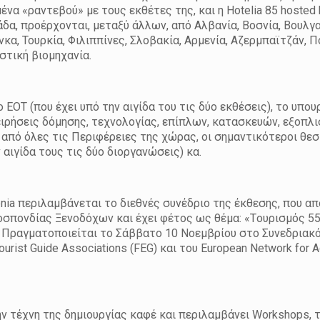
α «ραντεβού» με τους εκθέτες της, και η Hotelia 85 hosted 
δα, προέρχονται, μεταξύ άλλων, από Αλβανία, Βοσνία, Βουλγα
κα, Τουρκία, Φιλιππίνες, Σλοβακία, Αρμενία, Αζερμπαϊτζάν, Π
στική βιομηχανία.
ΕΟΤ (που έχει υπό την αιγίδα του τις δύο εκθέσεις), το υπο
χειρήσεις δόμησης, τεχνολογίας, επίπλων, κατασκευών, εξοπλι
 από όλες τις Περιφέρειες της χώρας, οι σημαντικότεροι θεσ
αιγίδα τους τις δύο διοργανώσεις) κα.
a περιλαμβάνεται το διεθνές συνέδριο της έκθεσης, που απ
σπονδίας Ξενοδόχων και έχει φέτος ως θέμα: «Tουρισμός 5
. Πραγματοποιείται το Σάββατο 10 Νοεμβρίου στο Συνεδριακό
urist Guide Associations (FEG) και του European Network for 
την τέχνη της δημιουργίας καφέ και περιλαμβάνει Workshops, 