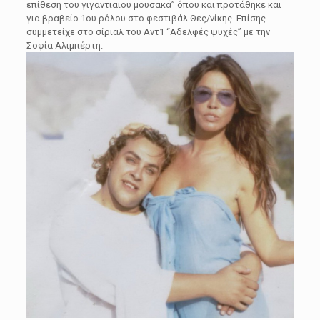
επίθεση του γιγαντιαίου μουσακά” όπου και προτάθηκε και
για βραβείο 1ου ρόλου στο φεστιβάλ Θες/νίκης. Επίσης
συμμετείχε στο σίριαλ του Αντ1 “Αδελφές ψυχές” με την
Σοφία Αλιμπέρτη.