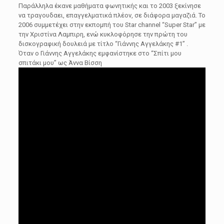
Παράλληλα έκανε μαθήματα φωνητικής και το 2003 ξεκίνησε
να τραγουδαει, επαγγελματικά πλέον, σε διάφορα μαγαζιά. Το
2006 συμμετέχει στην εκπομπή του Star channel “Super Star” με
την Χριστίνα Λαμπιρη, ενώ κυκλοφόρησε την πρώτη του
δισκογραφική δουλειά με τίτλο “Γιάννης Αγγελάκης #1” .
Όταν ο Γιάννης Αγγελάκης εμφανίστηκε στο “Σπίτι μου
σπιτάκι μου” ως Άννα Βίσση