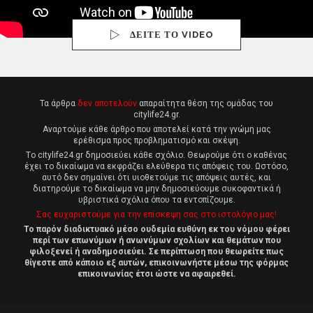
ΔΕΙΤΕ ΤΟ VIDEO
Τα άρθρα
δεν αποτελούν
απαραίτητα θέση της ομάδας του
citylife24.gr.
Αναρτούμε κάθε άρθρο που αποτελεί κατά την γνώμη μας
ερέθισμα προς προβληματισμό και σκέψη.
Tο citylife24.gr δημοσιεύει κάθε σχόλιο. Θεωρούμε ότι ο καθένας
έχει το δικαίωμα να εκφράζει ελεύθερα τις απόψεις του. Ωστόσο,
αυτό δεν σημαίνει ότι υιοθετούμε τις απόψεις αυτές, και
διατηρούμε το δικαίωμα να μην δημοσιεύουμε συκοφαντικά ή
υβριστικά σχόλια όπου τα εντοπίζουμε.
Σας ευχαριστούμε για την επίσκεψη σας στο ιστολόγιο μας!
Το παρόν διαδικτυακό μέσο ουδεμία ευθύνη εκ του νόμου φέρει
περί των επωνύμων ή ανωνύμων σχολίων και θεμάτων που
φιλοξενεί ή αναδημοσιεύει. Σε περίπτωση που θεωρείτε πως
θίγεστε από κάποιο εξ αυτών, επικοινωνήστε μέσω της φόρμας
επικοινωνίας έτσι ώστε να αφαιρεθεί.