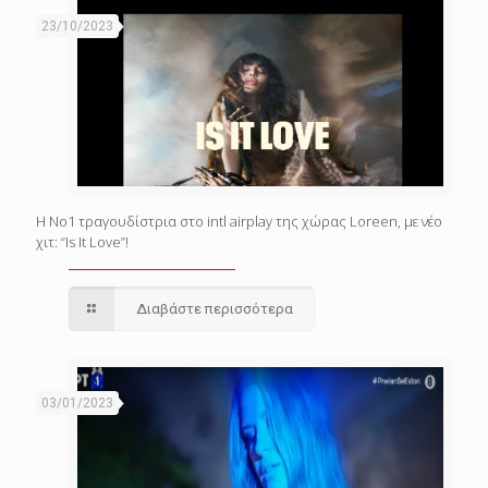
23/10/2023
Η Νο1 τραγουδίστρια στο intl airplay της χώρας Loreen, με νέο
χιτ: “Is It Love”!
Διαβάστε περισσότερα
03/01/2023