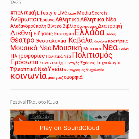
TAGS
Live
#πολιτική
Lifestyle
Media
Secrets
Lizie
Άνθρωποι
Αθλητικά
Αθλητικά Νέα
Έρευνα
Διατροφή
Αλεξανδρούπολη
Βίντεο
Βιβλίο
Βιογραφικό
Ελλάδα
Διεθνή
Ειδήσεις
Εισιτήρια
Θάσος
Θέατρο
Καβάλα
Θεσσαλονίκη
Κρατήσεις
Κουζίνα
Νεα
Μουσική
Μουσικά Νέα
Μυστικά
Παιδιά
Πολιτισμός
Πληροφορίες
Πολιτικά Νέα
Πρόσωπα
Συνέντευξη
Τεχνολογία
Σχέσεις
Συνταγές
Υγεία
Τηλεοπτικά Νεά
Ψυχολογία
Φωτογραφίες
κοινωνία
ομορφιά
μακιγιάζ
Festival Πλαι στο Κυμα