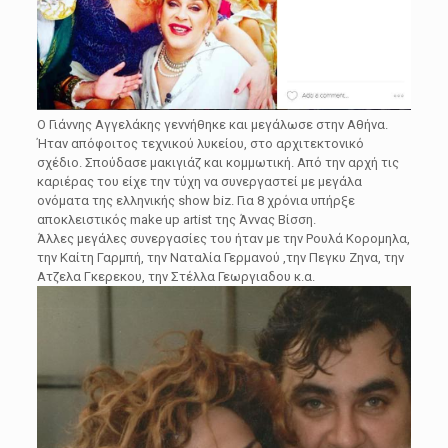
Ο Γιάννης Αγγελάκης γεννήθηκε και μεγάλωσε στην Αθήνα.
Ήταν απόφοιτος τεχνικού λυκείου, στο αρχιτεκτονικό
σχέδιο. Σπούδασε μακιγιάζ και κομμωτική. Από την αρχή τις
καριέρας του είχε την τύχη να συνεργαστεί με μεγάλα
ονόματα της ελληνικής show biz. Για 8 χρόνια υπήρξε
αποκλειστικός make up artist της Άννας Βίσση.
Άλλες μεγάλες συνεργασίες του ήταν με την Ρουλά Κορομηλα,
την Καίτη Γαρμπή, την Ναταλία Γερμανού ,την Πεγκυ Ζηνα, την
Ατζελα Γκερεκου, την Στέλλα Γεωργιαδου κ.α.