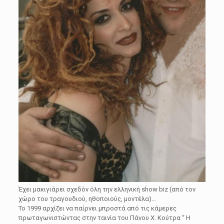
Έχει μακιγιάρει σχεδόν όλη την ελληνική show biz (από τον
χώρο του τραγουδιού, ηθοποιούς, μοντέλα)…
Το 1999 αρχίζει να παίρνει μπροστά από τις κάμερες
πρωταγωνιστώντας στην ταινία του Πάνου Χ. Κούτρα “ Η