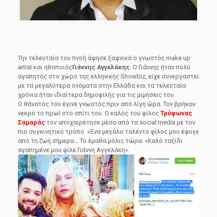
Την τελευταία του πνοή άφησε ξαφνικά ο γνωστός make up
artist και ηθοποιός
Γιάννης Αγγελάκης
. Ο Γιάννης ήταν πολύ
αγαπητός στο χώρο της ελληνικής Showbiz, είχε συνεργαστεί
με τα μεγαλύτερα ονόματα στην Ελλάδα και τα τελευταία
χρόνια ήταν ιδιαίτερα δημοφιλής για τις μιμήσεις του.
Ο θάνατός του έγινε γνωστός πριν από λίγη ώρα. Τον βρήκαν
νεκρό το πρωί στο σπίτι του. Ο καλός του φίλος
Τρύφωνας
Σαμαράς
τον αποχαιρέτησε μέσα από τα social media με τον
πιο συγκινητικό τρόπο. «Ένα μεγάλο ταλέντο φίλος μου έφυγε
από τη ζωή σήμερα… Το έμαθα μόλις τώρα. «Καλό ταξίδι
αγαπημένε μου φίλε Γιάννη Αγγελάκη».