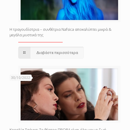
Η τραγουδίστρια – συνθέτρια Nafsica αποκαλύπτει μικρά &
μεγάλα μυστικά της
Διαβάστε περισσότερα
30/10/2022
Κοραλία Τσόγκα: Το θέατρο ΠΡΟΒΑ είναι όλη μου η ζωή