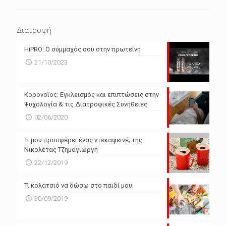
ΕΠΌΜΕΝΕΣ 4 ΜΈΡΕΣ
N/A
N/A
Διατροφή
N/A
N/A
HiPRO: Ο σύμμαχός σου στην πρωτεΐνη
N/A
N/A
21/10/2023
N/A
N/A
Powered by Forecast.io
Κορονοϊος: Εγκλεισμός και επιπτώσεις στην
Ψυχολογία & τις Διατροφικές Συνήθειες
02/06/2020
Τι μου προσφέρει ένας ντεκαφεϊνέ; της
Νικολέτας Τζημαγιώργη
22/12/2019
Τι κολατσιό να δώσω στο παιδί μου;
30/09/2019