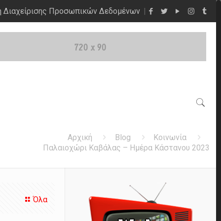
η Διαχείρισης Προσωπικών Δεδομένων
Αρχική
Blog
Κοινωνία
Παλαιοχώρι Καβάλας – Ημέρα Κάστανου 2023
Όλα