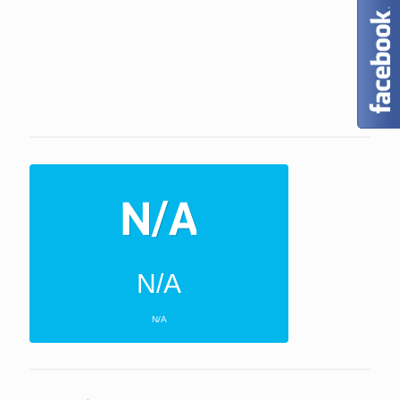
N/A
N/A
ΕΠΌΜΕΝΕΣ 4 ΜΈΡΕΣ
N/A
N/A