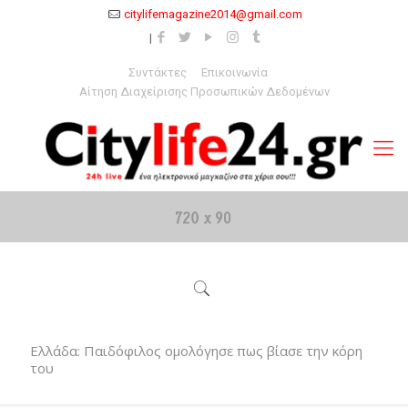
citylifemagazine2014@gmail.com
Συντάκτες
Επικοινωνία
Αίτηση Διαχείρισης Προσωπικών Δεδομένων
Ελλάδα: Παιδόφιλος ομολόγησε πως βίασε την κόρη
του