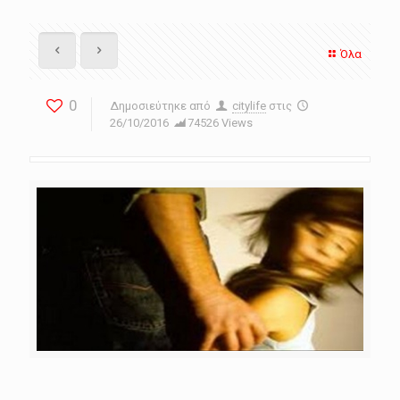
Όλα
0
Δημοσιεύτηκε από
citylife
στις
26/10/2016
74526 Views