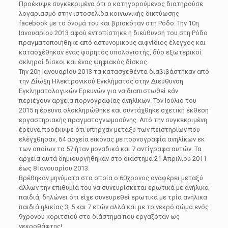
Προέκυψε συγκεκριμένα ότι ο κατηγορούμενος διατηρούσε
λογαριασμό στην ιστοσελίδα κοινωνικής δικτύωσης
facebook με το όνομά του και βρισκόταν στη Ρόδο. Την 10η
Ιανουαρίου 2013 αφού εντοπίστηκε η διεύθυνσή του στη Ρόδο
πραγματοποιήθηκε από αστυνομικούς αιφνίδιος έλεγχος και
κατασχέθηκαν ένας φορητός υπολογιστής, δύο εξωτερικοί
σκληροί δίσκοι και ένας ψηφιακός δίσκος.
Την 20η Ιανουαρίου 2013 τα κατασχεθέντα διαβιβάστηκαν από
την Δίωξη Ηλεκτρονικού Εγκλήματος στην Διεύθυνση
Εγκληματολογικών Ερευνών για να διαπιστωθεί εάν
περιέχουν αρχεία πορνογραφίας ανηλίκων. Τον Ιούλιο του
2015 η έρευνα ολοκληρώθηκε και συντάχθηκε σχετική έκθεση
εργαστηριακής πραγματογνωμοσύνης. Από την συγκεκριμένη
έρευνα προέκυψε ότι υπήρχαν μεταξύ των πειστηρίων που
ελέγχθησαν, 64 αρχεία εικόνας με πορνογραφία ανηλίκων εκ
των οποίων τα 57 ήταν μοναδικά και 7 αντίγραφα αυτών. Τα
αρχεία αυτά δημιουργήθηκαν στο διάστημα 21 Απριλίου 2011
έως 8 Ιανουαρίου 2013.
Βρέθηκαν μηνύματα στα οποία ο 60χρονος αναφέρει μεταξύ
άλλων την επιθυμία του να συνευρίσκεται ερωτικά με ανήλικα
παιδιά, δηλώνει ότι είχε συνευρεθεί ερωτικά με τρία ανήλικα
παιδιά ηλικίας 3, 5 και 7 ετών αλλά και με το νεκρό σώμα ενός
9χρονου κοριτσιού στο διάστημα που εργαζόταν ως
νεκροθάφτης!