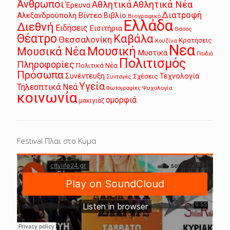
Άνθρωποι
Αθλητικά
Αθλητικά Νέα
Έρευνα
Διατροφή
Αλεξανδρούπολη
Βίντεο
Βιβλίο
Βιογραφικό
Ελλάδα
Διεθνή
Ειδήσεις
Εισιτήρια
Θάσος
Θέατρο
Καβάλα
Θεσσαλονίκη
Κρατήσεις
Κουζίνα
Νεα
Μουσική
Μουσικά Νέα
Μυστικά
Παιδιά
Πολιτισμός
Πληροφορίες
Πολιτικά Νέα
Πρόσωπα
Συνέντευξη
Τεχνολογία
Σχέσεις
Συνταγές
Υγεία
Τηλεοπτικά Νεά
Ψυχολογία
Φωτογραφίες
κοινωνία
ομορφιά
μακιγιάζ
Festival Πλαι στο Κυμα