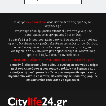
Τα άρθρα
δεν αποτελούν
απαραίτητα θέση της ομάδας του
citylife24.gr.
Αναρτούμε κάθε άρθρο που αποτελεί κατά την γνώμη μας
ερέθισμα προς προβληματισμό και σκέψη.
Tο citylife24.gr δημοσιεύει κάθε σχόλιο. Θεωρούμε ότι ο καθένας
έχει το δικαίωμα να εκφράζει ελεύθερα τις απόψεις του. Ωστόσο,
αυτό δεν σημαίνει ότι υιοθετούμε τις απόψεις αυτές, και
διατηρούμε το δικαίωμα να μην δημοσιεύουμε συκοφαντικά ή
υβριστικά σχόλια όπου τα εντοπίζουμε.
Σας ευχαριστούμε για την επίσκεψη σας στο ιστολόγιο μας!
Το παρόν διαδικτυακό μέσο ουδεμία ευθύνη εκ του νόμου φέρει
περί των επωνύμων ή ανωνύμων σχολίων και θεμάτων που
φιλοξενεί ή αναδημοσιεύει. Σε περίπτωση που θεωρείτε πως
θίγεστε από κάποιο εξ αυτών, επικοινωνήστε μέσω της φόρμας
επικοινωνίας έτσι ώστε να αφαιρεθεί.