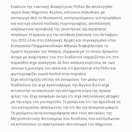
Ενώπιον της τακτικής Ανακρίτριας Ρόδου θα απολογηθεί
αύριο ένας 60χρονος Αγγλος, κάτοικος Καλυθιών, με
καταγωγή από το Νιούκαστλ, κατηγορούμενος για προμήθεια
και κατοχή υλικού παιδικής πορνογραφίας, αποπλάνηση
ανηλίκων και προσβολή της γενετήσιας αξιοπρέπειας
ανηλίκων. Η έρευνα για την υπόθεση ξεκίνησε τον Οκτώβριο
του 2012 όταν στις Ελληνικές Αρχές και συγκεκριμένα στην
Εισαγγελία Πλημμελειοδικών Αθηνών διαβιβάστηκε το
πρώτο έγγραφο της Interpol, σύμφωνα με το οποίο άγνωστο
άτομο με αναρτήσεις του στο διαδίκτυο ισχυριζόταν ότι στο
παρελθόν είχε ασελγήσει σε δύο ανήλικα κορίτσια, εκ των
οποίων η μια κόρη του αλλά και ότι βρίσκεται στη Ρόδο και
φωτογραφίζει γυμνά παιδιά στην παραλία.
Είχε υποστηρίξει επίσης σε συνομιλίες του μέσω του
διαδικτύου ότι είχε εγκαταλείψει την Αγγλία διότι είχε
εντοπιστεί να κακοποιεί την επτάχρονη κόρη της πρώην
φίλης του. Είχε αναφέρει ακόμη ότι είχε σεξουαλικές επαφές
με την κόρη του για περίοδο 15 μηνών και ότι την εμπόδισε να
τον καταγγείλει απειλώντας την ότι θα την έπαιρναν μακριά.
Τα μηνύματα αυτά καταγράφηκαν από τους επιτελείς της
Μητροπολιτικής Αστυνομίας του Λονδίνου, που κατόρθωσαν
να εντοπίσουν το ηλεκτρονικό αποτύπωμα του 60χρονου.