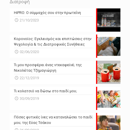
Διατροφή
N/A
N/A
HiPRO: Ο σύμμαχός σου στην πρωτεΐνη
N/A
N/A
21/10/2023
N/A
N/A
Powered by Forecast.io
Κορονοϊος: Εγκλεισμός και επιπτώσεις στην
Ψυχολογία & τις Διατροφικές Συνήθειες
02/06/2020
Τι μου προσφέρει ένας ντεκαφεϊνέ; της
Νικολέτας Τζημαγιώργη
22/12/2019
Τι κολατσιό να δώσω στο παιδί μου;
30/09/2019
Πόσες φυτικές ίνες να καταναλώσει το παιδί
μου; της Εύας Τσάκου