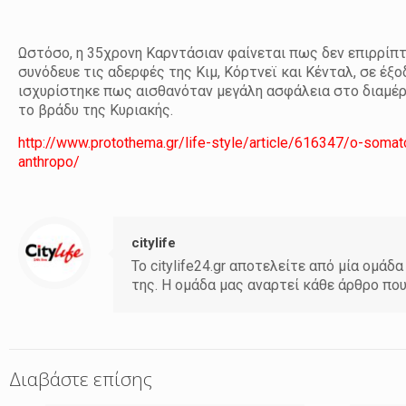
Ωστόσο, η 35χρονη Καρντάσιαν φαίνεται πως δεν επιρρίπτε
συνόδευε τις αδερφές της Κιμ, Κόρτνεϊ και Κένταλ, σε έξ
ισχυρίστηκε πως αισθανόταν μεγάλη ασφάλεια στο διαμέρ
το βράδυ της Κυριακής.
http://www.protothema.gr/life-style/article/616347/o-somat
anthropo/
citylife
Το citylife24.gr αποτελείτε από μία ομ
της. Η ομάδα μας αναρτεί κάθε άρθρο πο
Διαβάστε επίσης