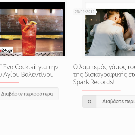
25/09/2019
” Ένα Cocktail για την
Ο λαμπερός γάμος το
υ Αγίου Βαλεντίνου
της δισκογραφικής ετ
Spark Records!
Διαβάστε περισσότερα
Διαβάστε περ