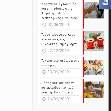
Powered by Forecast.io
Κορονοϊος: Εγκλεισμός
και επιπτώσεις στην
Ψυχολογία & τις
Διατροφικές Συνήθειες
02/06/2020
Τι μου προσφέρει ένας
ντεκαφεϊνέ; της
Νικολέτας Τζημαγιώργη
22/12/2019
Τι κολατσιό να δώσω στο
παιδί μου;
30/09/2019
Πόσες φυτικές ίνες να
καταναλώσει το παιδί
μου; της Εύας Τσάκου
26/09/2019