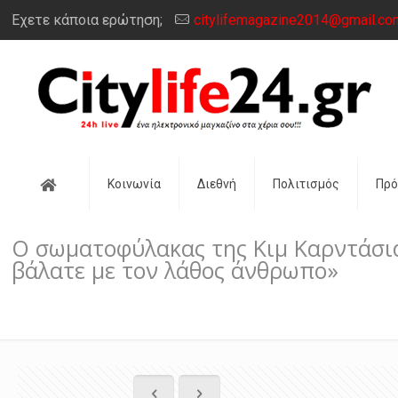
Έχετε κάποια ερώτηση;
citylifemagazine2014@gmail.co
Αρχική
Κοινωνία
Διεθνή
Πολιτισμός
Πρ
Ο σωματοφύλακας της Κιμ Καρντάσια
βάλατε με τον λάθος άνθρωπο»