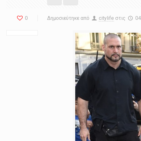
0
Δημοσιεύτηκε από
citylife
στις
04