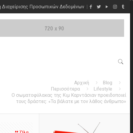
η Διαχείρισης Προσωπικών Δεδομένων
Αρχική
Blog
Περισσότερα
Lifestyle
Ο σωματοφύλακας της Κιμ Καρντάσιαν προειδοποιεί
τους δράστες: «Τα βάλατε με τον λάθος άνθρωπο»
Όλα