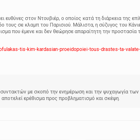
ι ευθύνες στον Ντουβιέρ, ο οποίος κατά τη διάρκεια της επ
οδο τους σε κλαμπ του Παρισιού. Μάλιστα, η σύζυγος του Κάνι
ισμα που έμενε και δεν θεώρησε απαραίτητη την προστασία 
ofulakas-tis-kim-kardasian-proeidopoiei-tous-drastes-ta-valate
άδα συντακτών με σκοπό την ενημέρωση και την ψυχαγωγία τω
υ αποτελεί ερέθισμα προς προβληματισμό και σκέψη.