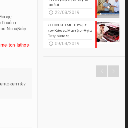
παιδιά
22/08/2019
ίθεσης
ε Γουέστ
«ΣΤΟΝ ΚΟΣΜΟ ΤΟΥ» με
του Ντουβιέρ
τον Κώστα Μάντζιο -Αγία
Πετρούπολη-
09/04/2019
-me-ton-lathos-
ν επισκεπτών