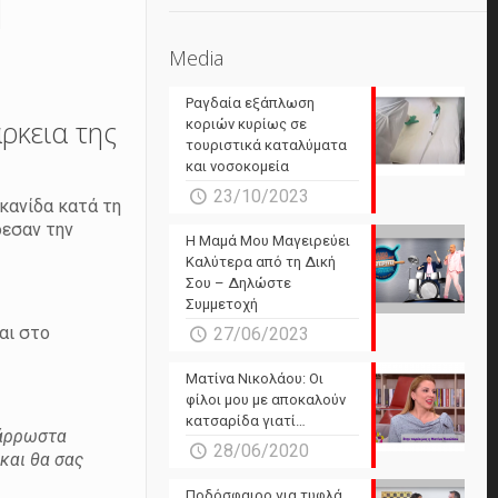
Media
Ραγδαία εξάπλωση
άρκεια της
κοριών κυρίως σε
τουριστικά καταλύματα
και νοσοκομεία
23/10/2023
κανίδα κατά τη
δεσαν την
Η Μαμά Μου Μαγειρεύει
Καλύτερα από τη Δική
Σου – Δηλώστε
Συμμετοχή
αι στο
27/06/2023
Ματίνα Νικολάου: Οι
φίλοι μου με αποκαλούν
κατσαρίδα γιατί…
 άρρωστα
28/06/2020
και θα σας
Ποδόσφαιρο για τυφλά