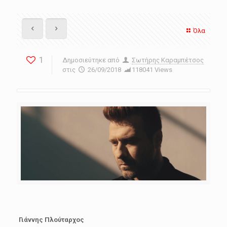
Όλα
1
Δημοσιεύτηκε από
Σωτήρης Καραμπέτσος
στις
26/09/2018
118041 Views
Γιάννης Πλούταρχος