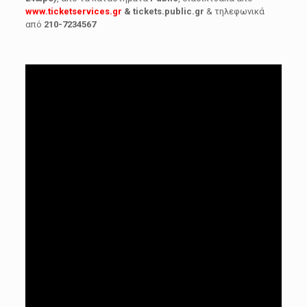
www.ticketservices.gr
& tickets.public.gr
& τηλεφωνικά
από
210-7234567