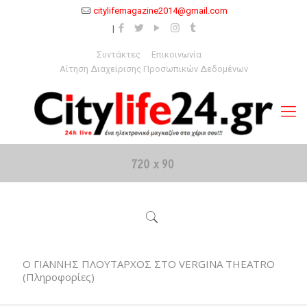
citylifemagazine2014@gmail.com
Συντάκτες
Επικοινωνία
Αίτηση Διαχείρισης Προσωπικών Δεδομένων
Ο ΓΙΑΝΝΗΣ ΠΛΟΥΤΑΡΧΟΣ ΣΤΟ VERGINA THEATRO
(Πληροφορίες)