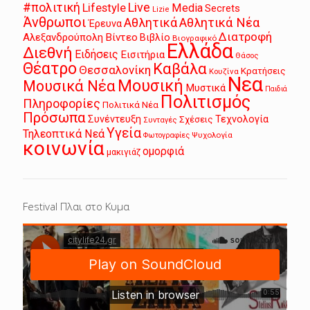
Live
#πολιτική
Lifestyle
Media
Secrets
Lizie
Άνθρωποι
Αθλητικά
Αθλητικά Νέα
Έρευνα
Διατροφή
Αλεξανδρούπολη
Βίντεο
Βιβλίο
Βιογραφικό
Ελλάδα
Διεθνή
Ειδήσεις
Εισιτήρια
Θάσος
Θέατρο
Καβάλα
Θεσσαλονίκη
Κρατήσεις
Κουζίνα
Νεα
Μουσική
Μουσικά Νέα
Μυστικά
Παιδιά
Πολιτισμός
Πληροφορίες
Πολιτικά Νέα
Πρόσωπα
Συνέντευξη
Τεχνολογία
Σχέσεις
Συνταγές
Υγεία
Τηλεοπτικά Νεά
Ψυχολογία
Φωτογραφίες
κοινωνία
ομορφιά
μακιγιάζ
Festival Πλαι στο Κυμα