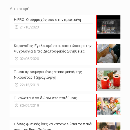
N/A
N/A
Διατροφή
N/A
N/A
HiPRO: Ο σύμμαχός σου στην πρωτεΐνη
N/A
N/A
21/10/2023
N/A
N/A
Powered by Forecast.io
Κορονοϊος: Εγκλεισμός και επιπτώσεις στην
Ψυχολογία & τις Διατροφικές Συνήθειες
02/06/2020
Τι μου προσφέρει ένας ντεκαφεϊνέ; της
Νικολέτας Τζημαγιώργη
22/12/2019
Τι κολατσιό να δώσω στο παιδί μου;
30/09/2019
Πόσες φυτικές ίνες να καταναλώσει το παιδί
μου; της Εύας Τσάκου