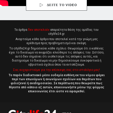
ΔΕΙΤΕ ΤΟ VIDEO
Τα άρθρα
δεν αποτελούν
απαραίτητα θέση της ομάδας του
citylife24.gr.
Αναρτούμε κάθε άρθρο που αποτελεί κατά την γνώμη μας
ερέθισμα προς προβληματισμό και σκέψη.
Tο citylife24.gr δημοσιεύει κάθε σχόλιο. Θεωρούμε ότι ο καθένας
έχει το δικαίωμα να εκφράζει ελεύθερα τις απόψεις του. Ωστόσο,
αυτό δεν σημαίνει ότι υιοθετούμε τις απόψεις αυτές, και
διατηρούμε το δικαίωμα να μην δημοσιεύουμε συκοφαντικά ή
υβριστικά σχόλια όπου τα εντοπίζουμε.
Σας ευχαριστούμε για την επίσκεψη σας στο ιστολόγιο μας!
Το παρόν διαδικτυακό μέσο ουδεμία ευθύνη εκ του νόμου φέρει
περί των επωνύμων ή ανωνύμων σχολίων και θεμάτων που
φιλοξενεί ή αναδημοσιεύει. Σε περίπτωση που θεωρείτε πως
θίγεστε από κάποιο εξ αυτών, επικοινωνήστε μέσω της φόρμας
επικοινωνίας έτσι ώστε να αφαιρεθεί.