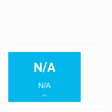
N/A
N/A
ΕΠΌΜΕΝΕΣ 4 ΜΈΡΕΣ