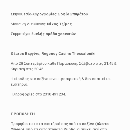
Σκηνοθεσία-Χορογραφίες:
Σοφία Σπυράτου
Μουσική Διεύθυνση:
Νίκος Τζίμας
Συμμετέχει
8μελής ομάδα χορευτών
Θέατρο Βεργίνα, Regency Casino Thessaloniki.
Από 28 Σεπτεμβρίου κάθε Παρασκευή, Σάββατο στις 21:45 &
Κυριακή στις 20:45
H είσοδος στο καζίνο είναι προαιρετική & δεν απαιτείται
εισιτήριο.
Πληροφορίες στο 2310 491 234.
ΠΡΟΠΩΛΗΣΗ
Προμηθευτείτε τα εισιτήριά σας από το
καζίνο (όλο το
24ωρο)
, από τα καταστήματα
Public
, διαδικτυακά από