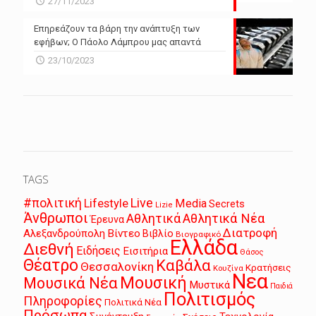
27/11/2023
Επηρεάζουν τα βάρη την ανάπτυξη των
εφήβων; Ο Πάολο Λάμπρου μας απαντά
23/10/2023
TAGS
Live
#πολιτική
Lifestyle
Media
Secrets
Lizie
Άνθρωποι
Αθλητικά
Αθλητικά Νέα
Έρευνα
Διατροφή
Αλεξανδρούπολη
Βίντεο
Βιβλίο
Βιογραφικό
Ελλάδα
Διεθνή
Ειδήσεις
Εισιτήρια
Θάσος
Θέατρο
Καβάλα
Θεσσαλονίκη
Κρατήσεις
Κουζίνα
Νεα
Μουσική
Μουσικά Νέα
Μυστικά
Παιδιά
Πολιτισμός
Πληροφορίες
Πολιτικά Νέα
Πρόσωπα