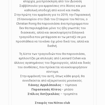
επαρχία, μια πρόσκληση από τον Διονύση
Σαββόπουλο για εμφανίσεις στο Άλσος και μια
καθολική υποδοχή από κοινό και media.
Στην πρώτη του εμφάνιση για το 2019, την Παρασκευή
25 Ιανουαρίου στο Club του Σταυρού του Νότου, ο
Christian Ronig θα παρουσιάσει ένα πρόγραμμα που
δεν θα περιλαμβάνει μόνο τις ήδη γνωστές του
διασκευές, αλλά και ακυκλοφόρητα Eλληνικά
τραγούδια που μετέφρασε εν τω μεταξύ σε μια
προσπάθεια να τα κάνει όχι μόνο δικά του, αλλά και
διεθνή.
Τη λίστα των τραγουδιών που θα παρουσιάσει,
εμπλουτίζει με επιλογές από Leonard Cohen και
άλλους αγαπημένους του δημιουργούς, αλλά και δικές
του συνθέσεις, που πρόκειται να κυκλοφορήσουν
σύντομα.
Στην εμφάνισή του αυτή, όπως κάθε φορά, θα
συνοδεύεται από εξαιρετικούς μουσικούς.
Γιάννης Αγγελόπουλος
– τύμπανα
Παρασκευάς Κίτσος
– μπάσο
Στέλιος Χατζηκαλέας
– τρομπέτα
Σταυρός του Νότου club