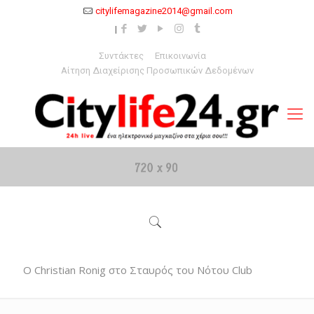
citylifemagazine2014@gmail.com
Συντάκτες
Επικοινωνία
Αίτηση Διαχείρισης Προσωπικών Δεδομένων
Ο Christian Ronig στο Σταυρός του Νότου Club