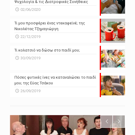
Ψυχολογία & τις Διατροφικές Συνήθειες
02/06/2020
Τι μου προσφέρει ένας ντεκαφεϊνέ; της
Νικολέτας Τζημαγιώργη
22/12/2019
Τι κολατσιό να δώσω στο παιδί μου;
30/09/2019
Πόσες φυτικές ίνες να καταναλώσει το παιδί
μου; της Εύας Τσάκου
26/09/2019