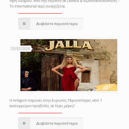
Ήβη Αδάμου: Από την Αίγυπτο σε Σκόπια & Κωνσταντινούπολη –
Το international σερί συνεχίζεται
Διαβάστε περισσότερα
23/02/2026
Η Antigoni σαρώνει στην Ευρώπη: Περισσότερες από 1
εκατομμύριο προβολές σε λίγες μέρες!
Διαβάστε περισσότερα