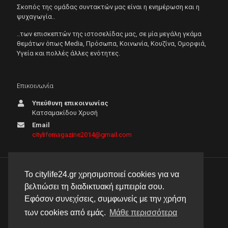
Σκοπός της ομάδας συντακτών μας είναι η ενημέρωση και η
ψυχαγωγία..
..των επισκεπτών της ιστοσελίδας μας, σε μία μεγάλη γκάμα
θεμάτων όπως Μedia, Πρόσωπα, Κοινωνία, Κουζίνα, Ομορφιά,
Υγεία και πολλές άλλες ενότητες.
Επικοινωνία
Υπεύθυνη επικοινωνίας
Κατσαμακίδου Χρυσή
Email
citylifemagazine2014@gmail.com
Το citylife24.gr χρησιμοποιεί cookies για να
© 2026 City Life 24 | Με την επιφύλαξη κάθε νόμιμου
βελτιώσει τη διαδικτυακή εμπειρία σου.
δικαιώματος |
Πολιτική απορρήτου
Εφόσον συνεχίσεις, συμφωνείς με την χρήση
δημιουργία & φιλοξενία ιστοσελίδας by
manbiz isp
των cookies από εμάς.
Μάθε περισσότερα