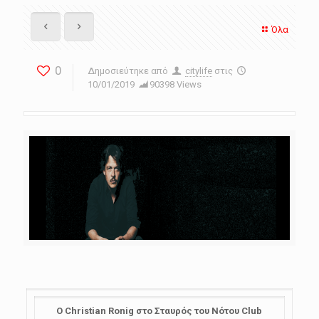
Όλα
0
Δημοσιεύτηκε από
citylife
στις
10/01/2019
90398 Views
Ο
Christian
Ronig
στο Σταυρός του Νότου
Club