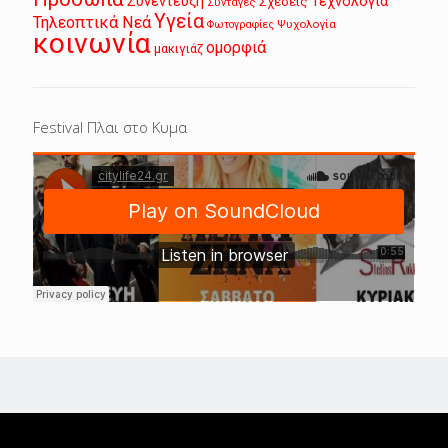
Συνέντευξη
Τεχνολογία
Σχέσεις
Συνταγές
Υγεία
Τηλεοπτικά Νεά
Ψυχολογία
Φωτογραφίες
κοινωνία
ομορφιά
μακιγιάζ
Festival Πλαι στο Κυμα