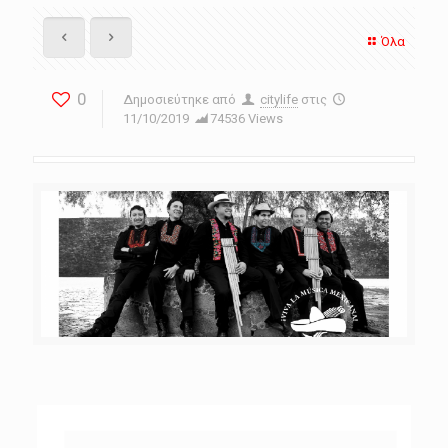
Όλα
0
Δημοσιεύτηκε από
citylife
στις
11/10/2019
74536 Views