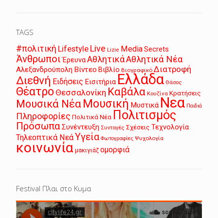
TAGS
Live
#πολιτική
Lifestyle
Media
Secrets
Lizie
Άνθρωποι
Αθλητικά
Αθλητικά Νέα
Έρευνα
Διατροφή
Αλεξανδρούπολη
Βίντεο
Βιβλίο
Βιογραφικό
Ελλάδα
Διεθνή
Ειδήσεις
Εισιτήρια
Θάσος
Θέατρο
Καβάλα
Θεσσαλονίκη
Κρατήσεις
Κουζίνα
Νεα
Μουσική
Μουσικά Νέα
Μυστικά
Παιδιά
Πολιτισμός
Πληροφορίες
Πολιτικά Νέα
Πρόσωπα
Συνέντευξη
Τεχνολογία
Σχέσεις
Συνταγές
Υγεία
Τηλεοπτικά Νεά
Ψυχολογία
Φωτογραφίες
κοινωνία
ομορφιά
μακιγιάζ
Festival Πλαι στο Κυμα