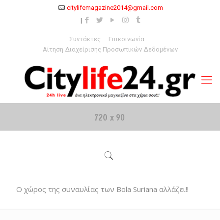
citylifemagazine2014@gmail.com
Συντάκτες
Επικοινωνία
Αίτηση Διαχείρισης Προσωπικών Δεδομένων
Ο χώρος της συναυλίας των Bola Suriana αλλάζει!!