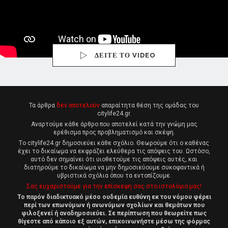
ΔΕΙΤΕ ΤΟ VIDEO
Τα άρθρα
δεν αποτελούν
απαραίτητα θέση της ομάδας του
citylife24.gr.
Αναρτούμε κάθε άρθρο που αποτελεί κατά την γνώμη μας
ερέθισμα προς προβληματισμό και σκέψη.
Tο citylife24.gr δημοσιεύει κάθε σχόλιο. Θεωρούμε ότι ο καθένας
έχει το δικαίωμα να εκφράζει ελεύθερα τις απόψεις του. Ωστόσο,
αυτό δεν σημαίνει ότι υιοθετούμε τις απόψεις αυτές, και
διατηρούμε το δικαίωμα να μην δημοσιεύουμε συκοφαντικά ή
υβριστικά σχόλια όπου τα εντοπίζουμε.
Σας ευχαριστούμε για την επίσκεψη σας στο ιστολόγιο μας!
Το παρόν διαδικτυακό μέσο ουδεμία ευθύνη εκ του νόμου φέρει
περί των επωνύμων ή ανωνύμων σχολίων και θεμάτων που
φιλοξενεί ή αναδημοσιεύει. Σε περίπτωση που θεωρείτε πως
θίγεστε από κάποιο εξ αυτών, επικοινωνήστε μέσω της φόρμας