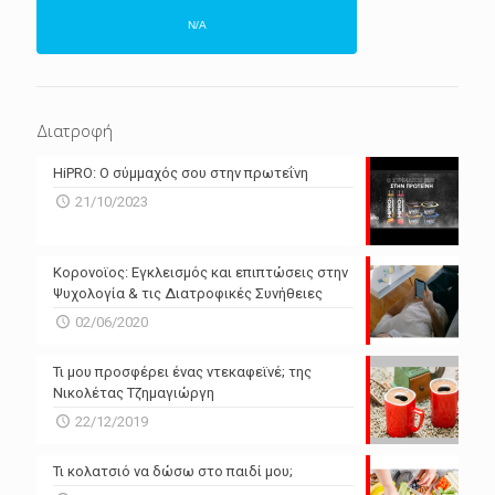
N/A
ΕΠΌΜΕΝΕΣ 4 ΜΈΡΕΣ
N/A
N/A
Διατροφή
N/A
N/A
HiPRO: Ο σύμμαχός σου στην πρωτεΐνη
N/A
N/A
21/10/2023
N/A
N/A
Powered by Forecast.io
Κορονοϊος: Εγκλεισμός και επιπτώσεις στην
Ψυχολογία & τις Διατροφικές Συνήθειες
02/06/2020
Τι μου προσφέρει ένας ντεκαφεϊνέ; της
Νικολέτας Τζημαγιώργη
22/12/2019
Τι κολατσιό να δώσω στο παιδί μου;