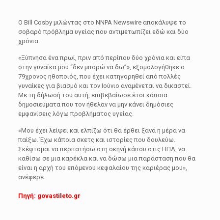
Ο Bill Cosby μιλώντας στο NNPA Newswire αποκάλυψε το
σοβαρό πρόβλημα υγείας που αντιμετωπίζει εδώ και δύο
χρόνια.
«Ξύπνησα ένα πρωί, πριν από περίπου δύο χρόνια και είπα
στην γυναίκα μου “δεν μπορώ να δω”», εξομολογήθηκε ο
79χρονος ηθοποιός, που έχει κατηγορηθεί από πολλές
γυναίκες για βιασμό και τον Ιούνιο αναμένεται να δικαστεί.
Με τη δήλωσή του αυτή, επιβεβαίωσε έτσι κάποια
δημοσιεύματα που τον ήθελαν να μην κάνει δημόσιες
εμφανίσεις λόγω προβλήματος υγείας.
«Μου έχει λείψει και ελπίζω ότι θα έρθει ξανά η μέρα να
παίξω. Έχω κάποια σκετς και ιστορίες που δουλεύω.
Σκέφτομαι να περπατήσω στη σκηνή κάπου στις ΗΠΑ, να
καθίσω σε μια καρέκλα και να δώσω μια παράσταση που θα
είναι η αρχή του επόμενου κεφαλαίου της καριέρας μου»,
ανέφερε.
Πηγή: govastileto.gr