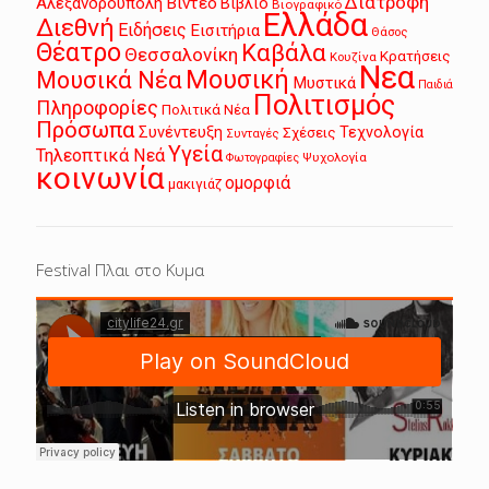
Διατροφή
Αλεξανδρούπολη
Βίντεο
Βιβλίο
Βιογραφικό
Ελλάδα
Διεθνή
Ειδήσεις
Εισιτήρια
Θάσος
Θέατρο
Καβάλα
Θεσσαλονίκη
Κρατήσεις
Κουζίνα
Νεα
Μουσική
Μουσικά Νέα
Μυστικά
Παιδιά
Πολιτισμός
Πληροφορίες
Πολιτικά Νέα
Πρόσωπα
Συνέντευξη
Τεχνολογία
Σχέσεις
Συνταγές
Υγεία
Τηλεοπτικά Νεά
Ψυχολογία
Φωτογραφίες
κοινωνία
ομορφιά
μακιγιάζ
Festival Πλαι στο Κυμα