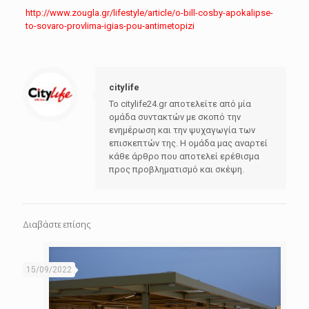
http://www.zougla.gr/lifestyle/article/o-bill-cosby-apokalipse-
to-sovaro-provlima-igias-pou-antimetopizi
citylife
Το citylife24.gr αποτελείτε από μία
ομάδα συντακτών με σκοπό την
ενημέρωση και την ψυχαγωγία των
επισκεπτών της. Η ομάδα μας αναρτεί
κάθε άρθρο που αποτελεί ερέθισμα
προς προβληματισμό και σκέψη.
Διαβάστε επίσης
15/09/2022