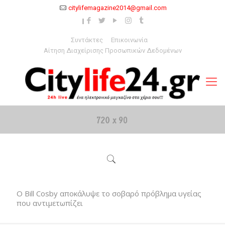
citylifemagazine2014@gmail.com
Συντάκτες
Επικοινωνία
Αίτηση Διαχείρισης Προσωπικών Δεδομένων
Ο Bill Cosby αποκάλυψε το σοβαρό πρόβλημα υγείας
που αντιμετωπίζει