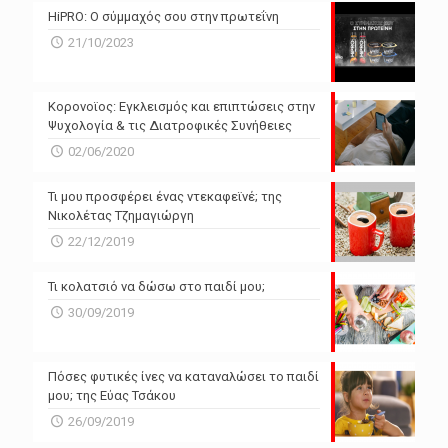
HiPRO: Ο σύμμαχός σου στην πρωτεΐνη
N/A
N/A
21/10/2023
N/A
N/A
Powered by Forecast.io
Κορονοϊος: Εγκλεισμός και επιπτώσεις στην
Ψυχολογία & τις Διατροφικές Συνήθειες
02/06/2020
Τι μου προσφέρει ένας ντεκαφεϊνέ; της
Νικολέτας Τζημαγιώργη
22/12/2019
Τι κολατσιό να δώσω στο παιδί μου;
30/09/2019
Πόσες φυτικές ίνες να καταναλώσει το παιδί
μου; της Εύας Τσάκου
26/09/2019