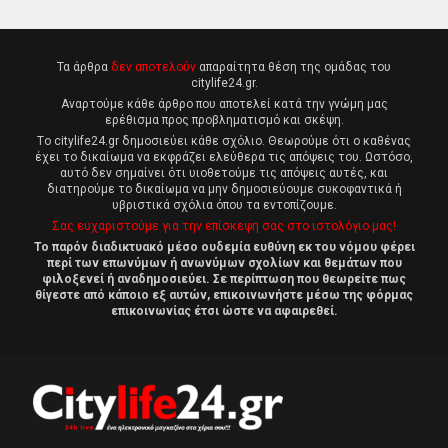
Τα άρθρα
δεν αποτελούν
απαραίτητα θέση της ομάδας του
citylife24.gr.
Αναρτούμε κάθε άρθρο που αποτελεί κατά την γνώμη μας
ερέθισμα προς προβληματισμό και σκέψη.
Tο citylife24.gr δημοσιεύει κάθε σχόλιο. Θεωρούμε ότι ο καθένας
έχει το δικαίωμα να εκφράζει ελεύθερα τις απόψεις του. Ωστόσο,
αυτό δεν σημαίνει ότι υιοθετούμε τις απόψεις αυτές, και
διατηρούμε το δικαίωμα να μην δημοσιεύουμε συκοφαντικά ή
υβριστικά σχόλια όπου τα εντοπίζουμε.
Σας ευχαριστούμε για την επίσκεψη σας στο ιστολόγιο μας!
Το παρόν διαδικτυακό μέσο ουδεμία ευθύνη εκ του νόμου φέρει
περί των επωνύμων ή ανωνύμων σχολίων και θεμάτων που
φιλοξενεί ή αναδημοσιεύει. Σε περίπτωση που θεωρείτε πως
θίγεστε από κάποιο εξ αυτών, επικοινωνήστε μέσω της φόρμας
επικοινωνίας έτσι ώστε να αφαιρεθεί.