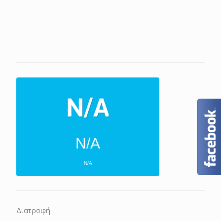
N/A
N/A
ΕΠΌΜΕΝΕΣ 4 ΜΈΡΕΣ
N/A
N/A
Διατροφή
N/A
N/A