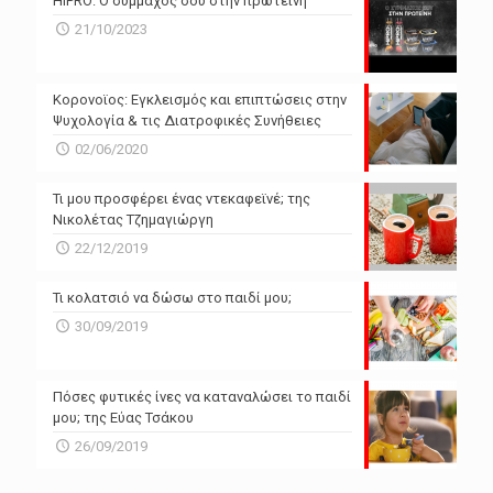
HiPRO: Ο σύμμαχός σου στην πρωτεΐνη
N/A
N/A
21/10/2023
N/A
N/A
Powered by Forecast.io
Κορονοϊος: Εγκλεισμός και επιπτώσεις στην
Ψυχολογία & τις Διατροφικές Συνήθειες
02/06/2020
Τι μου προσφέρει ένας ντεκαφεϊνέ; της
Νικολέτας Τζημαγιώργη
22/12/2019
Τι κολατσιό να δώσω στο παιδί μου;
30/09/2019
Πόσες φυτικές ίνες να καταναλώσει το παιδί
μου; της Εύας Τσάκου
26/09/2019