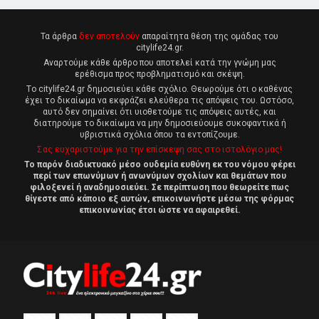
Τα άρθρα
δεν αποτελούν
απαραίτητα θέση της ομάδας του
citylife24.gr.
Αναρτούμε κάθε άρθρο που αποτελεί κατά την γνώμη μας
ερέθισμα προς προβληματισμό και σκέψη.
Tο citylife24.gr δημοσιεύει κάθε σχόλιο. Θεωρούμε ότι ο καθένας
έχει το δικαίωμα να εκφράζει ελεύθερα τις απόψεις του. Ωστόσο,
αυτό δεν σημαίνει ότι υιοθετούμε τις απόψεις αυτές, και
διατηρούμε το δικαίωμα να μην δημοσιεύουμε συκοφαντικά ή
υβριστικά σχόλια όπου τα εντοπίζουμε.
Σας ευχαριστούμε για την επίσκεψη σας στο ιστολόγιο μας!
Το παρόν διαδικτυακό μέσο ουδεμία ευθύνη εκ του νόμου φέρει
περί των επωνύμων ή ανωνύμων σχολίων και θεμάτων που
φιλοξενεί ή αναδημοσιεύει. Σε περίπτωση που θεωρείτε πως
θίγεστε από κάποιο εξ αυτών, επικοινωνήστε μέσω της φόρμας
επικοινωνίας έτσι ώστε να αφαιρεθεί.