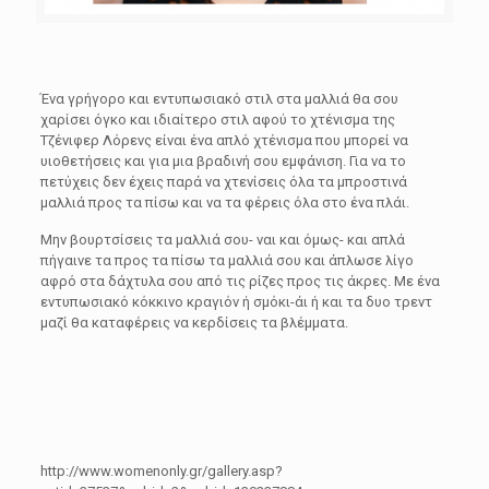
Ένα γρήγορο και εντυπωσιακό στιλ στα μαλλιά θα σου
χαρίσει όγκο και ιδιαίτερο στιλ αφού το χτένισμα της
Τζένιφερ Λόρενς είναι ένα απλό χτένισμα που μπορεί να
υιοθετήσεις και για μια βραδινή σου εμφάνιση. Για να το
πετύχεις δεν έχεις παρά να χτενίσεις όλα τα μπροστινά
μαλλιά προς τα πίσω και να τα φέρεις όλα στο ένα πλάι.
Μην βουρτσίσεις τα μαλλιά σου- ναι και όμως- και απλά
πήγαινε τα προς τα πίσω τα μαλλιά σου και άπλωσε λίγο
αφρό στα δάχτυλα σου από τις ρίζες προς τις άκρες. Με ένα
εντυπωσιακό κόκκινο κραγιόν ή σμόκι-άι ή και τα δυο τρεντ
μαζί θα καταφέρεις να κερδίσεις τα βλέμματα.
http://www.womenonly.gr/gallery.asp?