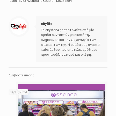
catid=37537&subid=2&pubid=130237884
citylife
Το citylife24.gr αποτελείτε από μία
ομάδα συντακτών με σκοπό την
ενημέρωση και την ψυχαγωγία των
επισκεπτών της. Η ομάδα μας αναρτεί
κάθε άρθρο που αποτελεί ερέθισμα
προς προβληματισμό και σκέψη.
Διαβάστε επίσης
04/10/2024