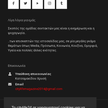
Λίγα λόγια για εμάς
Σκοπός της ομάδας συντακτών μας είναι η ενημέρωση και η
ψυχαγωγία..
..των επισκεπτών της ιστοσελίδας μας, σε μία μεγάλη γκάμα
θεμάτων όπως Μedia, Πρόσωπα, Κοινωνία, Κουζίνα, Ομορφιά,
Υγεία και πολλές άλλες ενότητες.
Επικοινωνία
Υπεύθυνη επικοινωνίας
Κατσαμακίδου Χρυσή
Email
citylifemagazine2014@gmail.com
Το citylife24.gr χρησιμοποιεί cookies για να