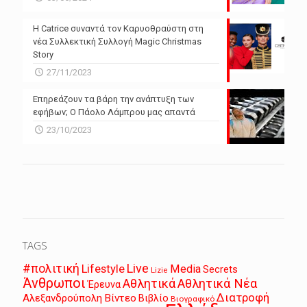
Η Catrice συναντά τον Καρυοθραύστη στη
νέα Συλλεκτική Συλλογή Magic Christmas
Story
27/11/2023
Επηρεάζουν τα βάρη την ανάπτυξη των
εφήβων; Ο Πάολο Λάμπρου μας απαντά
23/10/2023
TAGS
Live
#πολιτική
Lifestyle
Media
Secrets
Lizie
Άνθρωποι
Αθλητικά
Αθλητικά Νέα
Έρευνα
Διατροφή
Αλεξανδρούπολη
Βίντεο
Βιβλίο
Βιογραφικό