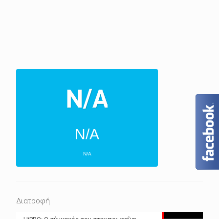
N/A
N/A
ΕΠΌΜΕΝΕΣ 4 ΜΈΡΕΣ
N/A
N/A
Διατροφή
N/A
N/A