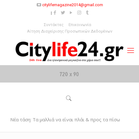
citylifemagazine2014@gmail.com
Συντάκτες
Επικοινωνία
Αίτηση Διαχείρισης Προσωπικών Δεδομένων
Νέα τάση: Τα μαλλιά να είναι πλάι & προς τα πίσω