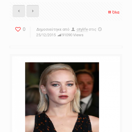
Όλα
0
Δημοσιεύτηκε από
citylife
στις
25/12/2015
91090 Views