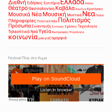
Ελλάδα
Διεθνή
Ειδήσεις
Εισιτήρια
Θάσος
Θέατρο
Καβάλα
Θεσσαλονίκη
Κρατήσεις
Κουζίνα
Νεα
Μουσική
Μουσικά Νέα
Μυστικά
Παιδιά
Πολιτισμός
Πληροφορίες
Πολιτικά Νέα
Πρόσωπα
Συνέντευξη
Τεχνολογία
Σχέσεις
Συνταγές
Υγεία
Τηλεοπτικά Νεά
Ψυχολογία
Φωτογραφίες
κοινωνία
ομορφιά
μακιγιάζ
Festival Πλαι στο Κυμα