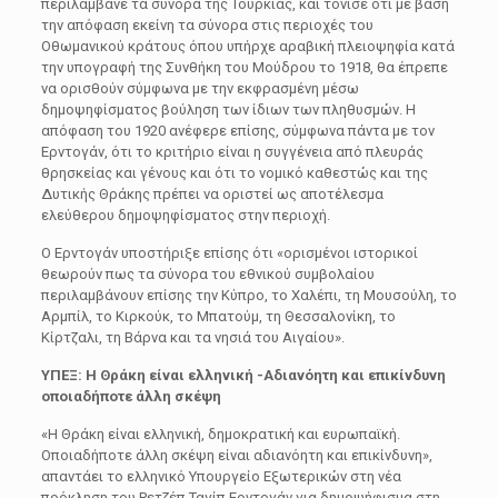
περιλάμβανε τα σύνορα της Τουρκίας, και τόνισε ότι με βάση
την απόφαση εκείνη τα σύνορα στις περιοχές του
Οθωμανικού κράτους όπου υπήρχε αραβική πλειοψηφία κατά
την υπογραφή της Συνθήκη του Μούδρου το 1918, θα έπρεπε
να ορισθούν σύμφωνα με την εκφρασμένη μέσω
δημοψηφίσματος βούληση των ίδιων των πληθυσμών. Η
απόφαση του 1920 ανέφερε επίσης, σύμφωνα πάντα με τον
Ερντογάν, ότι το κριτήριο είναι η συγγένεια από πλευράς
θρησκείας και γένους και ότι το νομικό καθεστώς και της
Δυτικής Θράκης πρέπει να οριστεί ως αποτέλεσμα
ελεύθερου δημοψηφίσματος στην περιοχή.
Ο Ερντογάν υποστήριξε επίσης ότι «ορισμένοι ιστορικοί
θεωρούν πως τα σύνορα του εθνικού συμβολαίου
περιλαμβάνουν επίσης την Κύπρο, το Χαλέπι, τη Μουσούλη, το
Αρμπίλ, το Κιρκούκ, το Μπατούμ, τη Θεσσαλονίκη, το
Κίρτζαλι, τη Βάρνα και τα νησιά του Αιγαίου».
ΥΠΕΞ: Η Θράκη είναι ελληνική -Aδιανόητη και επικίνδυνη
οποιαδήποτε άλλη σκέψη
«Η Θράκη είναι ελληνική, δημοκρατική και ευρωπαϊκή.
Οποιαδήποτε άλλη σκέψη είναι αδιανόητη και επικίνδυνη»,
απαντάει το ελληνικό Υπουργείο Εξωτερικών στη νέα
πρόκληση του Ρετζέπ Ταγίπ Ερντογάν για δημοψήφισμα στη