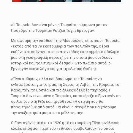
«Η Τουρκία δεν είναι μόνο η Τουρκία», σύμφωνα με τον
Πρόεδρο της Τουρκίας Ρετζέπ Ταγίπ Ερντογάν.
Με αφορμή την υπόθεση της Μουσούλης, είπε πως η Τουρκία
«εκτός από τα 79 εκατομμύρια των πολιτών της, φέρει
ευθύνη και απέναντι στα εκατοντάδες εκατομμύρια αδέλφια
μας στη γεωγραφική περιοχή με την οποία μας συνδέουν
ιστορικοί και πολιτισμικοί δεσμοί». Στο πλαίσιο αυτό, ο
Ερντογάν έκανε λόγο και για τη «Δυτική Θράκη».
«Είναι καθήκον, αλλά και δικαίωμα της Τουρκίας να
ενδιαφέρεται για το Ιράκ, τη Συρία, τη Λιβύη, την Κριμαία, το
Καραμπάχ, τη Βοσνία και τις άλλες αδελφές περιοχές. Η
Τουρκία δεν είναι μόνο η Τουρκία», υποστήριξε ο Ερντογάν σε
ομιλία του στη Ρίζε και πρόσθεσε: «Η στιγμή που θα
παραιτηθούμε από αυτό, θα είναι η στιγμή που θα χάσουμε
την ανεξαρτησία μας και το μέλλον μας».
Ο Ερντογάν είπε ότι το 1920 η τότε τουρκική Εθνοσυνέλευση
έλαβε απόφαση περί του «εθνικού συμβολαίου», το οποίο