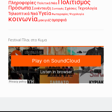
Πολιτισμός
Πληροφορίες
Πολιτικά Νέα
Πρόσωπα
Συνέντευξη
Τεχνολογία
Σχέσεις
Συνταγές
Υγεία
Τηλεοπτικά Νεά
Ψυχολογία
Φωτογραφίες
κοινωνία
ομορφιά
μακιγιάζ
Festival Πλαι στο Κυμα