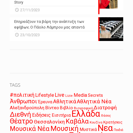
Story
27/11/2023
Επηρεάζουν τα βάρη την ανάπτυξη των
εφήβων; Ο Πάολο Λάμπρου μας απαντά
23/10/2023
TAGS
Live
#πολιτική
Lifestyle
Media
Secrets
Lizie
Άνθρωποι
Αθλητικά
Αθλητικά Νέα
Έρευνα
Διατροφή
Αλεξανδρούπολη
Βίντεο
Βιβλίο
Βιογραφικό
Ελλάδα
Διεθνή
Ειδήσεις
Εισιτήρια
Θάσος
Θέατρο
Καβάλα
Θεσσαλονίκη
Κρατήσεις
Κουζίνα
Νεα
Μουσική
Μουσικά Νέα
Μυστικά
Παιδιά