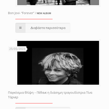
Bon Jovi- “Forever” / ɴᴇᴡ ᴀʟʙᴜᴍ
Διαβάστε περισσότερα
25/05/2023
Παγκόσμια θλίψη – Πέθανε η διάσημη τραγουδίστρια Τίνα
Τάρνερ