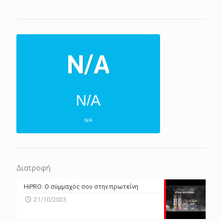
N/A
N/A
ΕΠΌΜΕΝΕΣ 4 ΜΈΡΕΣ
N/A
N/A
Διατροφή
N/A
N/A
HiPRO: Ο σύμμαχός σου στην πρωτεΐνη
N/A
N/A
21/10/2023
N/A
N/A