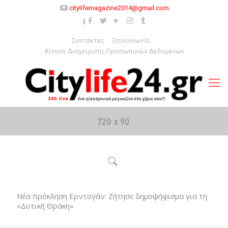
citylifemagazine2014@gmail.com
Συντάκτες
Επικοινωνία
Αίτηση Διαχείρισης Προσωπικών Δεδομένων
Νέα πρόκληση Ερντογάν: Ζήτησε δημοψήφισμα για τη
«Δυτική Θράκη»