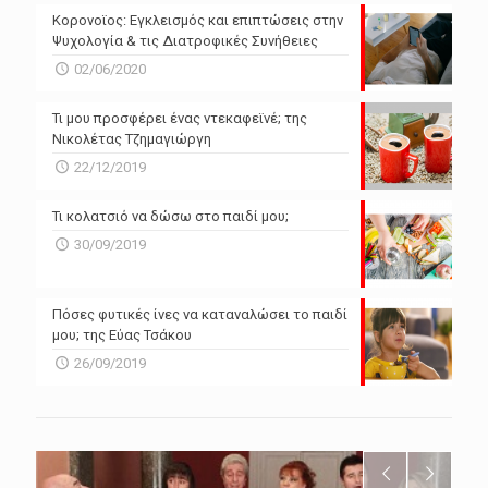
Powered by Forecast.io
Κορονοϊος: Εγκλεισμός και επιπτώσεις στην
Ψυχολογία & τις Διατροφικές Συνήθειες
02/06/2020
Τι μου προσφέρει ένας ντεκαφεϊνέ; της
Νικολέτας Τζημαγιώργη
22/12/2019
Τι κολατσιό να δώσω στο παιδί μου;
30/09/2019
Πόσες φυτικές ίνες να καταναλώσει το παιδί
μου; της Εύας Τσάκου
26/09/2019