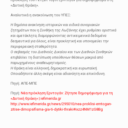
«Δυτική Θράκη».
Αναλυτικά η ανακοίνωση του ΥΠΕΞ:
Η δημόσια ανακίνηση ιστορικών και ειδικά συνοριακών
ζητημάτων που η Συνθήκη της Λωζάννης έχει ρυθμίσει οριστικά
και αμετάκλητα, διαμορφώνοντας αντικειμενικά δεδομένα
δεσμευτικά για όλους, είναι προκλητική και υπονομεύει την
περιφερειακή σταθερότητα.
Ο σεβασμός του Διεθνούς Δικαίου και των Διεθνών Συνθηκών
επιβάλλει τη διατύπωση υπεύθυνων θέσεων μακριά από
παρωχημένους αναθεωρητισμούς.
Η Θράκη είναι ελληνική, δημοκρατική και ευρωπαϊκή.
Οποιαδήποτε άλλη σκέψη είναι αδιανόητη και επικίνδυνη.
Πηγή: ΑΠΕ-ΜΠΕ
Πηγή:
Νέα πρόκληση Ερντογάν: Ζήτησε δημοψήφισμα για τη
«Δυτική Θράκη» | iefimerida.gr
http://www.iefimerida.gr/news/295010/nea-proklisi-erntogan-
zitise-dimopsifisma-gia-ti-dytiki-thraki#ixzz4NM1zG8Bg