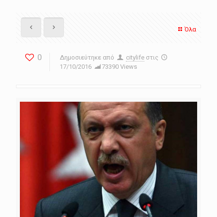
Όλα
0
Δημοσιεύτηκε από
citylife
στις
17/10/2016
73390 Views