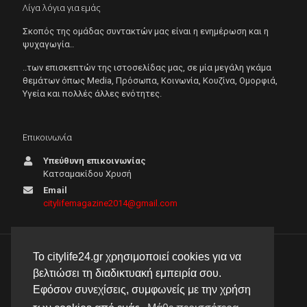
Λίγα λόγια για εμάς
Σκοπός της ομάδας συντακτών μας είναι η ενημέρωση και η
ψυχαγωγία..
..των επισκεπτών της ιστοσελίδας μας, σε μία μεγάλη γκάμα
θεμάτων όπως Μedia, Πρόσωπα, Κοινωνία, Κουζίνα, Ομορφιά,
Υγεία και πολλές άλλες ενότητες.
Επικοινωνία
Υπεύθυνη επικοινωνίας
Κατσαμακίδου Χρυσή
Email
citylifemagazine2014@gmail.com
Το citylife24.gr χρησιμοποιεί cookies για να
© 2026 City Life 24 | Με την επιφύλαξη κάθε νόμιμου
βελτιώσει τη διαδικτυακή εμπειρία σου.
δικαιώματος |
Πολιτική απορρήτου
Εφόσον συνεχίσεις, συμφωνείς με την χρήση
δημιουργία & φιλοξενία ιστοσελίδας by
manbiz isp