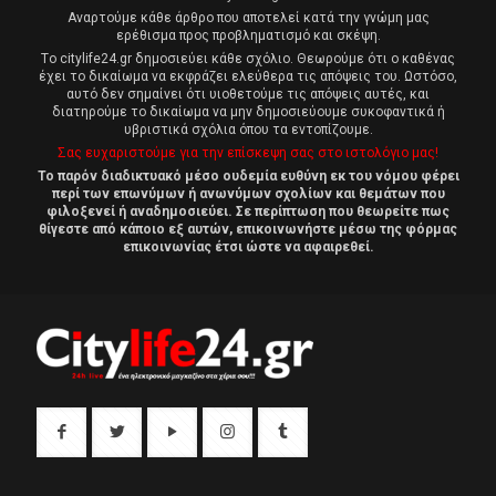
Αναρτούμε κάθε άρθρο που αποτελεί κατά την γνώμη μας
ερέθισμα προς προβληματισμό και σκέψη.
Tο citylife24.gr δημοσιεύει κάθε σχόλιο. Θεωρούμε ότι ο καθένας
έχει το δικαίωμα να εκφράζει ελεύθερα τις απόψεις του. Ωστόσο,
αυτό δεν σημαίνει ότι υιοθετούμε τις απόψεις αυτές, και
διατηρούμε το δικαίωμα να μην δημοσιεύουμε συκοφαντικά ή
υβριστικά σχόλια όπου τα εντοπίζουμε.
Σας ευχαριστούμε για την επίσκεψη σας στο ιστολόγιο μας!
Το παρόν διαδικτυακό μέσο ουδεμία ευθύνη εκ του νόμου φέρει
περί των επωνύμων ή ανωνύμων σχολίων και θεμάτων που
φιλοξενεί ή αναδημοσιεύει. Σε περίπτωση που θεωρείτε πως
θίγεστε από κάποιο εξ αυτών, επικοινωνήστε μέσω της φόρμας
επικοινωνίας έτσι ώστε να αφαιρεθεί.