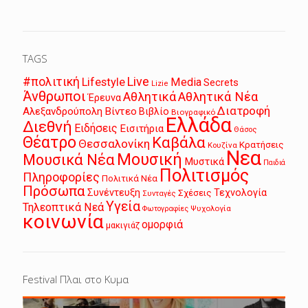
TAGS
Live
#πολιτική
Lifestyle
Media
Secrets
Lizie
Άνθρωποι
Αθλητικά
Αθλητικά Νέα
Έρευνα
Διατροφή
Αλεξανδρούπολη
Βίντεο
Βιβλίο
Βιογραφικό
Ελλάδα
Διεθνή
Ειδήσεις
Εισιτήρια
Θάσος
Θέατρο
Καβάλα
Θεσσαλονίκη
Κρατήσεις
Κουζίνα
Νεα
Μουσική
Μουσικά Νέα
Μυστικά
Παιδιά
Πολιτισμός
Πληροφορίες
Πολιτικά Νέα
Πρόσωπα
Συνέντευξη
Τεχνολογία
Σχέσεις
Συνταγές
Υγεία
Τηλεοπτικά Νεά
Ψυχολογία
Φωτογραφίες
κοινωνία
ομορφιά
μακιγιάζ
Festival Πλαι στο Κυμα