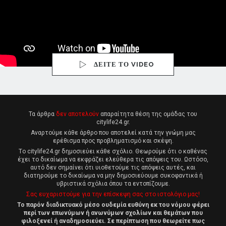
ΔΕΙΤΕ ΤΟ VIDEO
Τα άρθρα
δεν αποτελούν
απαραίτητα θέση της ομάδας του
citylife24.gr.
Αναρτούμε κάθε άρθρο που αποτελεί κατά την γνώμη μας
ερέθισμα προς προβληματισμό και σκέψη.
Tο citylife24.gr δημοσιεύει κάθε σχόλιο. Θεωρούμε ότι ο καθένας
έχει το δικαίωμα να εκφράζει ελεύθερα τις απόψεις του. Ωστόσο,
αυτό δεν σημαίνει ότι υιοθετούμε τις απόψεις αυτές, και
διατηρούμε το δικαίωμα να μην δημοσιεύουμε συκοφαντικά ή
υβριστικά σχόλια όπου τα εντοπίζουμε.
Σας ευχαριστούμε για την επίσκεψη σας στο ιστολόγιο μας!
Το παρόν διαδικτυακό μέσο ουδεμία ευθύνη εκ του νόμου φέρει
περί των επωνύμων ή ανωνύμων σχολίων και θεμάτων που
φιλοξενεί ή αναδημοσιεύει. Σε περίπτωση που θεωρείτε πως