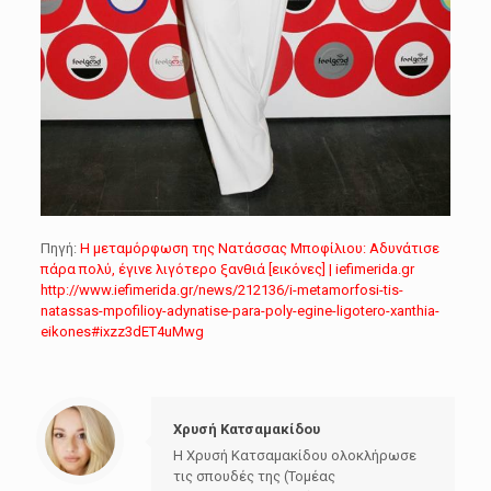
Πηγή:
Η μεταμόρφωση της Νατάσσας Μποφίλιου: Αδυνάτισε
πάρα πολύ, έγινε λιγότερο ξανθιά [εικόνες] | iefimerida.gr
http://www.iefimerida.gr/news/212136/i-metamorfosi-tis-
natassas-mpofilioy-adynatise-para-poly-egine-ligotero-xanthia-
eikones#ixzz3dET4uMwg
Χρυσή Κατσαμακίδου
Η Χρυσή Κατσαμακίδου ολοκλήρωσε
τις σπουδές της (Τομέας