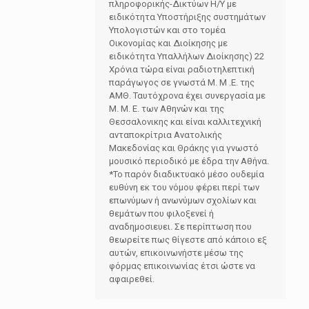
πληροφορικής-Δικτύων Η/Υ με
ειδικότητα Υποστήριξης συστημάτων
Υπολογιστών και στο τομέα
Οικονομίας και Διοίκησης με
ειδικότητα Υπαλλήλων Διοίκησης) 22
Χρόνια τώρα είναι ραδιοτηλεπτική
παράγωγος σε γνωστά Μ. Μ .Ε. της
ΑΜΘ. Ταυτόχρονα έχει συνεργασία με
Μ. Μ. Ε. των Αθηνών και της
Θεσσαλονικης και είναι καλλιτεχνική
ανταποκρίτρια Ανατολικής
Μακεδονίας και Θράκης για γνωστό
μουσικό περιοδικό με έδρα την Αθήνα.
*Το παρόν διαδικτυακό μέσο ουδεμία
ευθύνη εκ του νόμου φέρει περί των
επωνύμων ή ανωνύμων σχολίων και
θεμάτων που φιλοξενεί ή
αναδημοσιευει. Σε περίπτωση που
θεωρείτε πως θίγεστε από κάποιο εξ
αυτών, επικοινωνήστε μέσω της
φόρμας επικοινωνίας έτσι ώστε να
αφαιρεθεί.