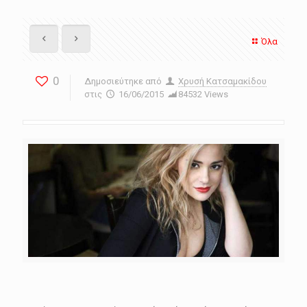
Όλα
0
Δημοσιεύτηκε από
Χρυσή Κατσαμακίδου
στις
16/06/2015
84532 Views