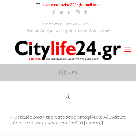
citylifemagazine2014@gmail.com
Συντάκτες
Επικοινωνία
Αίτηση Διαχείρισης Προσωπικών Δεδομένων
Η μεταμόρφωση της Νατάσσας Μποφίλιου: Αδυνάτισε
πάρα πολύ, έγινε λιγότερο ξανθιά [εικόνες]