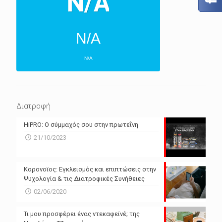
N/A
N/A
ΕΠΌΜΕΝΕΣ 4 ΜΈΡΕΣ
N/A
N/A
Διατροφή
N/A
N/A
HiPRO: Ο σύμμαχός σου στην πρωτεΐνη
N/A
N/A
21/10/2023
N/A
N/A
Powered by Forecast.io
Κορονοϊος: Εγκλεισμός και επιπτώσεις στην
Ψυχολογία & τις Διατροφικές Συνήθειες
02/06/2020
Τι μου προσφέρει ένας ντεκαφεϊνέ; της