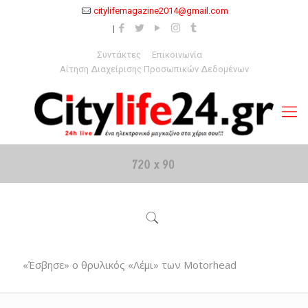
citylifemagazine2014@gmail.com
Συντάκτες
Επικοινωνία
Αίτηση Διαχείρισης Προσωπικών Δεδομένων
«Έσβησε» ο θρυλικός «Λέμι» των Motorhead