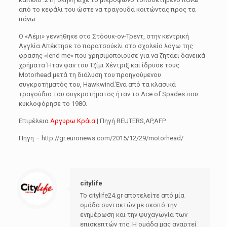
από το κεφάλι του ώστε να τραγουδά κοιτώντας προς τα
πάνω.
Ο «Λέμι» γεννήθηκε στο Στόουκ-ον-Τρεντ, στην κεντρική
Αγγλία.Απέκτησε το παρατσούκλι στο σχολείο λογω της
φρασης «lend me» που χρησιμοποιούσε για να ζητάει δανεικά
χρήματα Ήταν φαν του Τζίμι Χέντριξ και ίδρυσε τους
Motorhead μετά τη διάλυση του προηγούμενου
συγκροτήματός του, Hawkwind.Ένα από τα κλασικά
τραγούδια του συγκροτήματος ήταν το Ace of Spades που
κυκλοφόρησε το 1980.
Επιμέλεια
Αργυρω Κράια
| Πηγή REUTERS,AP,AFP
Πηγη – http://gr.euronews.com/2015/12/29/motorhead/
citylife
Το citylife24.gr αποτελείτε από μία
ομάδα συντακτών με σκοπό την
ενημέρωση και την ψυχαγωγία των
επισκεπτών της. Η ομάδα μας αναρτεί