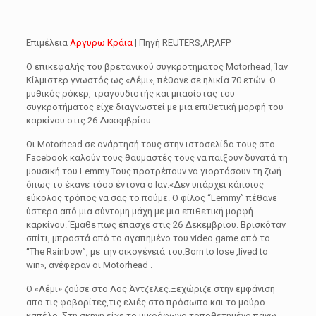
Επιμέλεια
Αργυρω Κράια
| Πηγή REUTERS,AP,AFP
Ο επικεφαλής του βρετανικού συγκροτήματος Motorhead, Ίαν
Κίλμιστερ γνωστός ως «Λέμι», πέθανε σε ηλικία 70 ετών. Ο
μυθικός ρόκερ, τραγουδιστής και μπασίστας του
συγκροτήματος είχε διαγνωστεί με μια επιθετική μορφή του
καρκίνου στις 26 Δεκεμβρίου.
Οι Motorhead σε ανάρτησή τους στην ιστοσελίδα τους στο
Facebook καλούν τους θαυμαστές τους να παίξουν δυνατά τη
μουσική του Lemmy Τους προτρέπουν να γιορτάσουν τη ζωή
όπως το έκανε τόσο έντονα ο Ιαν.«Δεν υπάρχει κάποιος
εύκολος τρόπος να σας το πούμε. Ο φίλος “Lemmy” πέθανε
ύστερα από μια σύντομη μάχη με μια επιθετική μορφή
καρκίνου. Έμαθε πως έπασχε στις 26 Δεκεμβρίου. Βρισκόταν
σπίτι, μπροστά από το αγαπημένο του video game από το
“The Rainbow”, με την οικογένειά του.Born to lose ,lived to
win», ανέφεραν οι Motorhead .
Ο «Λέμι» ζούσε στο Λος Άντζελες.Ξεχώριζε στην εμφάνιση
απο τις φαβορίτες,τις ελιές στο πρόσωπο και το μαύρο
καπέλο .Στη σκηνή είχε το μικρόφωνο τοποθετημένο πάνω