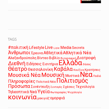
TAGS
Live
#πολιτική
Lifestyle
Media
Secrets
Lizie
Άνθρωποι
Αθλητικά
Αθλητικά Νέα
Έρευνα
Διατροφή
Αλεξανδρούπολη
Βίντεο
Βιβλίο
Βιογραφικό
Ελλάδα
Διεθνή
Ειδήσεις
Εισιτήρια
Θάσος
Θέατρο
Καβάλα
Θεσσαλονίκη
Κρατήσεις
Κουζίνα
Νεα
Μουσική
Μουσικά Νέα
Μυστικά
Παιδιά
Πολιτισμός
Πληροφορίες
Πολιτικά Νέα
Πρόσωπα
Συνέντευξη
Τεχνολογία
Σχέσεις
Συνταγές
Υγεία
Τηλεοπτικά Νεά
Ψυχολογία
Φωτογραφίες
κοινωνία
ομορφιά
μακιγιάζ