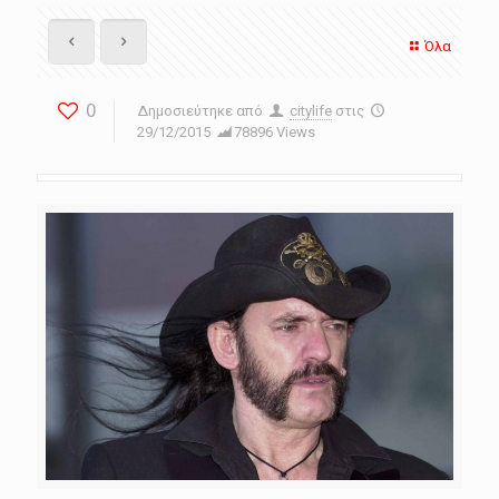
Όλα
0
Δημοσιεύτηκε από
citylife
στις
29/12/2015
78896 Views