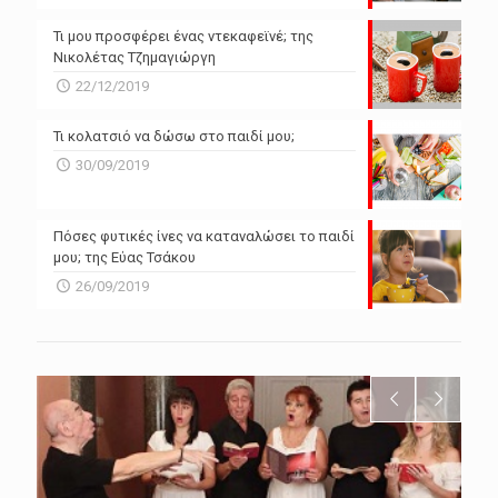
Τι μου προσφέρει ένας ντεκαφεϊνέ; της
Νικολέτας Τζημαγιώργη
22/12/2019
Τι κολατσιό να δώσω στο παιδί μου;
30/09/2019
Πόσες φυτικές ίνες να καταναλώσει το παιδί
μου; της Εύας Τσάκου
26/09/2019