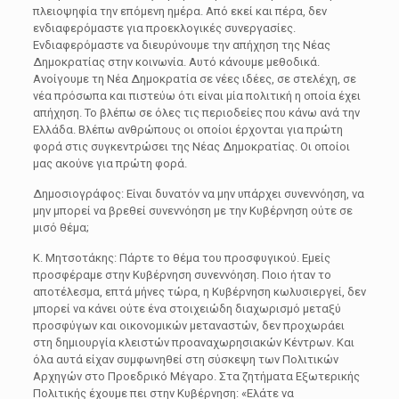
πλειοψηφία την επόμενη ημέρα. Από εκεί και πέρα, δεν
ενδιαφερόμαστε για προεκλογικές συνεργασίες.
Ενδιαφερόμαστε να διευρύνουμε την απήχηση της Νέας
Δημοκρατίας στην κοινωνία. Αυτό κάνουμε μεθοδικά.
Ανοίγουμε τη Νέα Δημοκρατία σε νέες ιδέες, σε στελέχη, σε
νέα πρόσωπα και πιστεύω ότι είναι μία πολιτική η οποία έχει
απήχηση. Το βλέπω σε όλες τις περιοδείες που κάνω ανά την
Ελλάδα. Βλέπω ανθρώπους οι οποίοι έρχονται για πρώτη
φορά στις συγκεντρώσει της Νέας Δημοκρατίας. Οι οποίοι
μας ακούνε για πρώτη φορά.
Δημοσιογράφος: Είναι δυνατόν να μην υπάρχει συνεννόηση, να
μην μπορεί να βρεθεί συνεννόηση με την Κυβέρνηση ούτε σε
μισό θέμα;
Κ. Μητσοτάκης: Πάρτε το θέμα του προσφυγικού. Εμείς
προσφέραμε στην Κυβέρνηση συνεννόηση. Ποιο ήταν το
αποτέλεσμα, επτά μήνες τώρα, η Κυβέρνηση κωλυσιεργεί, δεν
μπορεί να κάνει ούτε ένα στοιχειώδη διαχωρισμό μεταξύ
προσφύγων και οικονομικών μεταναστών, δεν προχωράει
στη δημιουργία κλειστών προαναχωρησιακών Κέντρων. Και
όλα αυτά είχαν συμφωνηθεί στη σύσκεψη των Πολιτικών
Αρχηγών στο Προεδρικό Μέγαρο. Στα ζητήματα Εξωτερικής
Πολιτικής έχουμε πει στην Κυβέρνηση: «Ελάτε να