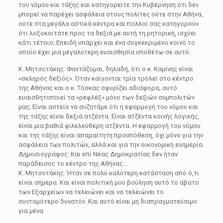
του νόμου και τάξης και κατηγορείτε την Κυβέρνηση ότι δεν
μπορεί να παρέχει ασφάλεια στους πολίτες ούτε στην Αθήνα,
ούτε στα μεγάλα αστικά κέντρα και πολλοί σας κατηγορούν
ότι λοξοκοιτάτε προς τα δεξιά με αυτή τη ρητορική, ισχύει
κάτι τέτοιο; Επειδή υπάρχει και ένα συγκεκριμένο κοινό το
οποίο έχει μια μεγαλύτερη ευαισθησία υποθέτω σε αυτό.
Κ. Μητσοτάκης: Φαντάζομαι, δηλαδή, ότι ο κ. Καμίνης είναι
«σκληρός δεξιός». Όταν καίγονται τρία τρόλεϊ στο κέντρο
της Αθήνας και ο κ. Τόσκας σφυρίζει αδιάφορα, αυτό
ευαισθητοποιεί τα «ρεφλέξ» μόνο των δεξιών συμπολιτών
μας; Είναι αστείο να συζητάμε ότι η εφαρμογή του νόμου και
της τάξης είναι δεξιά ατζέντα. Είναι ατζέντα κοινής λογικής,
είναι μια βαθιά φιλελεύθερη ατζέντα. Η εφαρμογή του νόμου
και της τάξης είναι απαραίτητη προϋπόθεση, όχι μόνο για την
ασφάλεια των πολιτών, αλλά και για την οικονομική ευημερία.
Δημοσιογράφος: Και επί Νέας Δημοκρατίας δεν ήταν
παράδεισος το κέντρο της Αθήνας…
Κ. Μητσοτάκης: Ήταν σε πολύ καλύτερη κατάσταση από ό,τι
είναι σήμερα. Και είναι πολιτική μου βούληση αυτό το άβατο
των Εξαρχείων να τελειώνει και να τελειώνει το
συντομότερο δυνατόν. Και αυτό είναι μη διαπραγματεύσιμο
για μένα