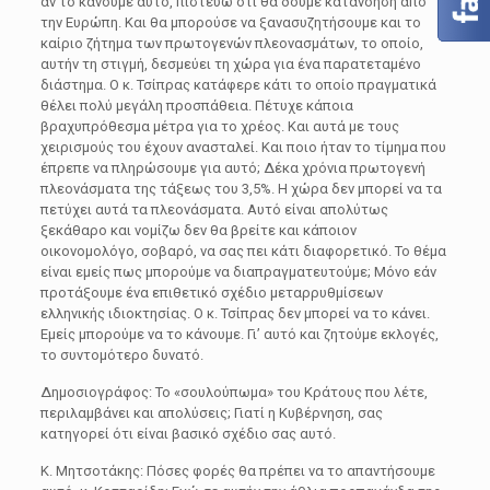
αν το κάνουμε αυτό, πιστεύω ότι θα δούμε κατανόηση από
την Ευρώπη. Και θα μπορούσε να ξανασυζητήσουμε και το
καίριο ζήτημα των πρωτογενών πλεονασμάτων, το οποίο,
αυτήν τη στιγμή, δεσμεύει τη χώρα για ένα παρατεταμένο
διάστημα. Ο κ. Τσίπρας κατάφερε κάτι το οποίο πραγματικά
θέλει πολύ μεγάλη προσπάθεια. Πέτυχε κάποια
βραχυπρόθεσμα μέτρα για το χρέος. Και αυτά με τους
χειρισμούς του έχουν ανασταλεί. Και ποιο ήταν το τίμημα που
έπρεπε να πληρώσουμε για αυτό; Δέκα χρόνια πρωτογενή
πλεονάσματα της τάξεως του 3,5%. Η χώρα δεν μπορεί να τα
πετύχει αυτά τα πλεονάσματα. Αυτό είναι απολύτως
ξεκάθαρο και νομίζω δεν θα βρείτε και κάποιον
οικονομολόγο, σοβαρό, να σας πει κάτι διαφορετικό. Το θέμα
είναι εμείς πως μπορούμε να διαπραγματευτούμε; Μόνο εάν
προτάξουμε ένα επιθετικό σχέδιο μεταρρυθμίσεων
ελληνικής ιδιοκτησίας. Ο κ. Τσίπρας δεν μπορεί να το κάνει.
Εμείς μπορούμε να το κάνουμε. Γι’ αυτό και ζητούμε εκλογές,
το συντομότερο δυνατό.
Δημοσιογράφος: Το «σουλούπωμα» του Κράτους που λέτε,
περιλαμβάνει και απολύσεις; Γιατί η Κυβέρνηση, σας
κατηγορεί ότι είναι βασικό σχέδιο σας αυτό.
Κ. Μητσοτάκης: Πόσες φορές θα πρέπει να το απαντήσουμε