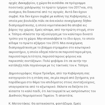
αρχές Δεκεμβρίου, η χώρα θα εισέλθει σε πρόγραμμα
ποσοτικής χαλάρωσης το πρώτο τρίμηνο του 2017 και, στη
συνέχεια, θα δανειστεί από τις αγορές. Αυτά δεν έχουν
συμβεί. Και δεν έχουν συμβεί με ευθύνη της Κυβέρνησης, η
οποία μας βουλιάζει πάλι σε ένα κύκλο συνεχόμενης δήθεν
διαπραγμάτευσης, η οποία νομοτελειακά θα αποβεί εις
βάρος της χώρας. Εμείς είπαμε, από την πρώτη στιγμή, στον
κ. Τσίπρα «Κλείστε την αξιολόγηση με τον καλύτερο δυνατό
τρόπο για τη χώρα. Μην επαναλάβετε το ίδιο έργο, το οποίο
είδαμε το πρώτο εξάμηνο του 2015. Μια συνεχόμενη
διαπραγμάτευση με το βλέμμα στραμμένο στο εσωτερικό
ακροατήριο, η οποία οδηγεί πάντα σε περισσότερα μέτρα,
περισσότερη λιτότητα, περισσότερους φόρους και
περικοπές συντάξεων». Πολύ φοβάμαι ότι σε αυτήν την
κατάληξη πάλι πηγαίνουμε με τις τακτικές του κ. Τσίπρα.
Δημοσιογράφος: Κύριε Πρόεδρε, από την Κυβέρνηση σας
κατηγορούν ότι η στάση σας, σε μία σειρά από ζητήματα, για
παράδειγμα στο θέμα του επιδόματος στους συνταξιούχους,
υπαγορεύεται από το εξωτερικό. Θέλετε να δείξετε ότι
είσαστε το καλό παιδί, ότι λειτουργείτε ως εκπρόσωπος του
Διεθνούς Νομισματικού Ταμείου. Τι απαντάτε;
Κ. Μητσοτάκης: Θα αστειεύεστε, φαντάζομαι. Εμείς