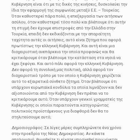
Κυβέρνηση είναι ότι με τις δικές της κινήσεις, δυσκολεύει την
ίδια την εφαρμογή της συμφωνίας μεταξύ Ε.Ε. – Τουρκίας.
Όταν καθυστερεί πάρα πολύ, η επεξεργασία των αιτήσεων
ασύλου, όταν καθυστερεί τόσο πολύ και βλέπουμε ότι αυτήν
τη στιγμή δεν έχουμε επιστροφές από την Ελλάδα στην
Τουρκία, επειδή δεν εκδικάζονται με την απαραίτητη
ταχύτητα αυτές οι αιτήσεις, αυτό είναι ζήτημα που αφορά
πρωτίστως την ελληνική Κυβέρνηση. Και αυτή είναι μια
διαχειριστική ανεπάρκεια την οποία προφανώς και θα
κριτικάρουμε όταν βλέπουμε την κατάσταση στα νησιά να
έχει ξεφύγει. Και αυτό πάλι αφορά την ελληνική Κυβέρνηση.
Δεν αφορά τη συνολική μας πολιτική, αλλά αφορά τον
διαχειριστικό τρόπο με τον οποίο η Κυβέρνηση χειρίζεται
αυτό το εξαιρετικά σύνθετο ζήτημα. Όταν βλέπουμε ότι
υπάρχουν ευρωπαϊκά κονδύλια τα οποία λιμνάζουν και δεν
αξιοποιούνται από την Κυβέρνηση δεν πρέπει να το
κριτικάρουμε αυτό; Όταν υπάρχουν γενικοί γραμματείς της
Κυβέρνησης οι οποίοι παραιτούνται κατηγορώντας
πολιτικούς προϊστάμενους για διαφθορά δεν θα το
στηλιτεύσουμε αυτό;
Δημοσιογράφος: Σε λίγες μέρες συμπληρώνετε ένα χρόνο
στην προεδρία της Νέας Δημοκρατίας. Αν κάνετε
απολογισμό, θυμηθείτε τι είχατε υποσχεθεί πριν γίνεται