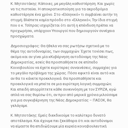
Κ. Μητσοτάκης: Κάποιες, με μεγάλη καθυστέρηση. Και χωρίς
να τις πιστεύει. Η αποκρατικοποίηση για τα αεροδρόμια
καθυστέρησε ένα χρόνο. Στο «Ελληνικό» τι συμβαίνει αυτήν τη
στιγμή; Βλέπετε καμία πρόοδο στο «Ελληνικό»; Την ίδια στιγμή
που ο κ. Τσίπρας ισχυρίζεται ότι αυτή η επένδυση πρέπει να
προχωρήσει, υπάρχουν Υπουργοί που δημιουργούν συνέχεια
προσχώματα.
Δημοσιογράφος: Θα ήθελα να σας ρωτήσω σχετικά με το
θέμα της αυτοδυναμίας, των συμμαχιών. Έχετε τονίσει πως,
ακόμα και αν γίνει μία κΚυβέρνηση αυτοδύναμη της Νέας
Δημοκρατίας, εσείς θα προσπαθήσετε σε επίπεδο
Κοινοβουλίου να έχετε ευρύτερες συναινέσεις, συμμαχίες για
το μεγάλο πρόβλημα της χώρας. Πόσο εφικτό είναι αυτό και
αν θα το κάνετε προεκλογικά. Θα προσπαθήσετε και
προεκλογικά να μπείτε σε μια ευρύτερη λογική συμμαχιών;
Και επειδή απορρίπτετε κάθε συνεννόηση με τον ΣΥΡΙΖΑ, εγώ
απλά να σας θυμίσω ότι, αν πριν από μερικά χρόνια μιλούσαμε
για μια συγκυβέρνηση της Νέας Δημοκρατίας – ΠΑΣΟΚ, θα
γελάγαμε.
Κ. Μητσοτάκης: Εμείς διεκδικούμε το καλύτερο δυνατό
αποτέλεσμα. Και έχουμε πει ξεκάθαρα ότι και αυτοδύναμοι
να είμαστε θα επιδιώξουμε μία ευρεία κοινοβουλευτική