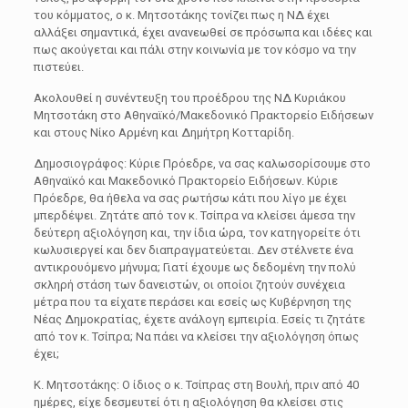
του κόμματος, ο κ. Μητσοτάκης τονίζει πως η ΝΔ έχει
αλλάξει σημαντικά, έχει ανανεωθεί σε πρόσωπα και ιδέες και
πως ακούγεται και πάλι στην κοινωνία με τον κόσμο να την
πιστεύει.
Ακολουθεί η συνέντευξη του προέδρου της ΝΔ Κυριάκου
Μητσοτάκη στο Αθηναϊκό/Μακεδονικό Πρακτορείο Ειδήσεων
και στους Νίκο Αρμένη και Δημήτρη Κοτταρίδη.
Δημοσιογράφος: Κύριε Πρόεδρε, να σας καλωσορίσουμε στο
Αθηναϊκό και Μακεδονικό Πρακτορείο Ειδήσεων. Κύριε
Πρόεδρε, θα ήθελα να σας ρωτήσω κάτι που λίγο με έχει
μπερδέψει. Ζητάτε από τον κ. Τσίπρα να κλείσει άμεσα την
δεύτερη αξιολόγηση και, την ίδια ώρα, τον κατηγορείτε ότι
κωλυσιεργεί και δεν διαπραγματεύεται. Δεν στέλνετε ένα
αντικρουόμενο μήνυμα; Γιατί έχουμε ως δεδομένη την πολύ
σκληρή στάση των δανειστών, οι οποίοι ζητούν συνέχεια
μέτρα που τα είχατε περάσει και εσείς ως Κυβέρνηση της
Νέας Δημοκρατίας, έχετε ανάλογη εμπειρία. Εσείς τι ζητάτε
από τον κ. Τσίπρα; Να πάει να κλείσει την αξιολόγηση όπως
έχει;
Κ. Μητσοτάκης: Ο ίδιος ο κ. Τσίπρας στη Βουλή, πριν από 40
ημέρες, είχε δεσμευτεί ότι η αξιολόγηση θα κλείσει στις