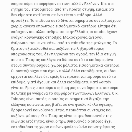
υπηρετούμε τα συμφέροντα των πολλών Ελλήνων. Και στο
ζήτημα του επιδόματος, από την πρώτη στιγμή, είπαμε ότι
δεν είμαστε αντίθετοι σε ένα τέτοιο επίδομα. Αλλά
προσέξτε. Το επίδομα αυτό δίνεται σήμερα σε συνταξιούχους
χωρίς κανένα απολύτως εισοδηματικό κριτήριο. Είπαμε ότι
υπάρχουν και άλλοι άνθρωποι στην Ελλάδα, οι οποίοι έχουν
ανάγκη κοινωνικής στήριξης. Μακροχρόνια άνεργοι,
άνθρωποι που είναι κάτω από το επίπεδο της φτώχειας. Το
Κράτος εξακολουθεί και αυξάνει τις ληξιπρόθεσμες
υποχρεώσεις του, δεν πληρώνει την αγορά, την ίδια στιγμή
που ο κ. Τσίπρας επιλέγει να δώσει αυτό το επίδομα μόνο
στους συνταξιούχους, χωρίς μάλιστα εισοδηματικά κριτήρια.
Οι συνταξιούχοι που έχουν πολλά άλλα εισοδήματα, οι ίδιοι
έρχονται και λένε ότι εμείς δεν πρέπει να πάρουμε αυτό το
επίδομα, γιατί έχουμε και άλλα εισοδήματα. Γιατί λοιπόν
γίνεται; Εμείς υπακούμε στη δική μας συνείδηση και ασκούμε
πολιτική με γνώμονα το συμφέρον των πολλών Ελλήνων. Ο κ.
Τσίπρας είναι αυτός, ο οποίος συστηματικά διχάζει την
ελληνική κοινωνία, μας βάζει σε ένα φαύλο κύκλο ύφεσης,
δρομολογεί καινούργια μέτρα, περικόπτει συντάξεις και
αυξάνει φόρους. Ο κ. Τσίπρας είναι ο πρωθυπουργός της
αιώνιας λιτότητας, είναι ο πρωθυπουργός ο οποίος έχει
καταδικάσει τη χώρα σε έναν φαύλο κύκλο εσωστρέφειας