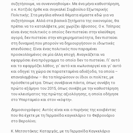
συζητήσουμε, να συνεννοηθούμε». Με ένα μήνα καθυστέρηση,
ο κ. Κοτζιάς ήρθε και συγκαλεί Συμβούλιο Εξωτερικής
Πολιτικής. Στα μεγάλα εθνικά θέματα είμαστε εδώ για να
συζητήσουμε. Αλλά στα βασικά ζητήματα της οικονομίας, θα
πρέπει να το καταλάβετε, μας χωρίζει άβυσσος. Ο κ. Τσίπρας
είναι ένας πολιτικός ο οποίος δεν πιστεύει στην ελεύθερη
αγορά, δεν πιστεύει στην επιχειρηματικότητα, δεν πιστεύει
στη δυναμική που μπορούν να δημιουργήσουν οι ιδιωτικές
επενδύσεις. Είναι ένας πολιτικός που παραμένει
προσκολλημένος σε μία άλλη εποχή. Αναγκάζεται να
εφαρμόσει ένα πρόγραμμα το οποίο δεν το πιστεύει. Γι’ αυτό
και το εφαρμόζει λάθος, γι’ αυτό και κωλυσιεργεί και γι’ αυτό
και οδηγεί τη χώρα σε παρατεταμένα αδιέξοδα, τα οποία –
επαναλαμβάνω – θα τα πληρώσουν οι ίδιοι οι πολίτες, με
πρόσθετα μέτρα. Όπως συνέβαινε πάντα, όπως συνέβη το
πρώτο εξάμηνο του 2015, όπως συνέβη με την καθυστέρηση
του κλεισίματος της πρώτης αξιολόγησης, η οποία οδήγησε
στο Υπερταμείο και στον «κόφτη».
Δημοσιογράφος: Αυτός είναι και ο πυρήνας της κουβέντας
που θα έχετε με τη Γερμανίδα καγκελάριο το Φεβρουάριο
στο Βερολίνο;
Κ. Μητσοτάκης: Καταρχάς, με τη Γερμανίδα Καγκελάριο