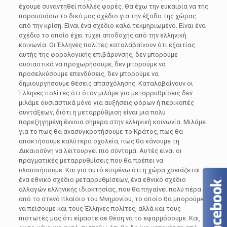
έχουμε συναντηθεί πολλές φορές. Θα έχω την ευκαιρία να της
παρουσιάσω το δικό μας σχέδιο για την έξοδο της χώρας
από την κρίση. Είναι ένα σχέδιο καλά τεκμηριωμένο. Είναι ένα
σχέδιο το οποίο έχει τύχει αποδοχής από την ελληνική
κοινωνία. Οι Έλληνες πολίτες καταλαβαίνουν ότι εξαιτίας
αυτής της φορολογικής επιβάρυνσης, δεν μπορούμε
ουσιαστικά να προχωρήσουμε, δεν μπορούμε να
προσελκύσουμε επενδύσεις, δεν μπορούμε να
δημιουργήσουμε θέσεις απασχόλησης. Καταλαβαίνουν οι
Έλληνες πολίτες ότι όταν μιλάμε για μεταρρυθμίσεις δεν
μιλάμε ουσιαστικά μόνο για αυξήσεις φόρων ή περικοπές
συντάξεων, διότι η μεταρρύθμιση είναι μια πολύ
παρεξηγημένη έννοια σήμερα στην ελληνική κοινωνία. Μιλάμε
για το πως θα ανασυγκροτήσουμε το Κράτος, πως θα
αποκτήσουμε καλύτερα σχολεία, πως θα κάνουμε τη
Δικαιοσύνη να λειτουργεί πιο σύντομα. Αυτές είναι οι
πραγματικές μεταρρυθμίσεις που θα πρέπει να
υλοποιήσουμε. Και για αυτό επιμένω ότι η χώρα χρειάζεται
ένα εθνικό σχέδιο μεταρρυθμίσεων, ένα εθνικό σχέδιο
αλλαγών ελληνικής ιδιοκτησίας, που θα πηγαίνει πολύ πέρα
από το στενό πλαίσιο του Μνημονίου, το οποίο θα μπορούμε
να πείσουμε και τους Έλληνες πολίτες, αλλά και τους
πιστωτές μας ότι είμαστε σε θέση να το εφαρμόσουμε. Και,