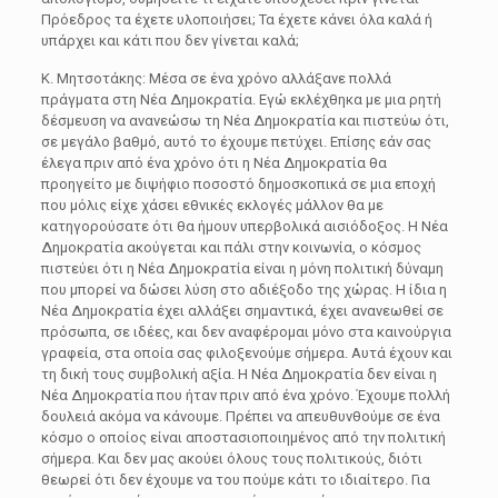
Πρόεδρος τα έχετε υλοποιήσει; Τα έχετε κάνει όλα καλά ή
υπάρχει και κάτι που δεν γίνεται καλά;
Κ. Μητσοτάκης: Μέσα σε ένα χρόνο αλλάξανε πολλά
πράγματα στη Νέα Δημοκρατία. Εγώ εκλέχθηκα με μια ρητή
δέσμευση να ανανεώσω τη Νέα Δημοκρατία και πιστεύω ότι,
σε μεγάλο βαθμό, αυτό το έχουμε πετύχει. Επίσης εάν σας
έλεγα πριν από ένα χρόνο ότι η Νέα Δημοκρατία θα
προηγείτο με διψήφιο ποσοστό δημοσκοπικά σε μια εποχή
που μόλις είχε χάσει εθνικές εκλογές μάλλον θα με
κατηγορούσατε ότι θα ήμουν υπερβολικά αισιόδοξος. Η Νέα
Δημοκρατία ακούγεται και πάλι στην κοινωνία, ο κόσμος
πιστεύει ότι η Νέα Δημοκρατία είναι η μόνη πολιτική δύναμη
που μπορεί να δώσει λύση στο αδιέξοδο της χώρας. Η ίδια η
Νέα Δημοκρατία έχει αλλάξει σημαντικά, έχει ανανεωθεί σε
πρόσωπα, σε ιδέες, και δεν αναφέρομαι μόνο στα καινούργια
γραφεία, στα οποία σας φιλοξενούμε σήμερα. Αυτά έχουν και
τη δική τους συμβολική αξία. Η Νέα Δημοκρατία δεν είναι η
Νέα Δημοκρατία που ήταν πριν από ένα χρόνο. Έχουμε πολλή
δουλειά ακόμα να κάνουμε. Πρέπει να απευθυνθούμε σε ένα
κόσμο ο οποίος είναι αποστασιοποιημένος από την πολιτική
σήμερα. Και δεν μας ακούει όλους τους πολιτικούς, διότι
θεωρεί ότι δεν έχουμε να του πούμε κάτι το ιδιαίτερο. Για