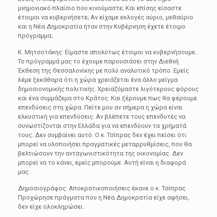
μνημονιακό πλαίσιο που κινούμαστε; Και επίσης είσαστε
έτοιμοι να κυβερνήσετε; Αν είχαμε εκλογές αύριο, μεθαύριο
και η Νέα Δημοκρατία ήταν στην Κυβέρνηση έχετε έτοιμο
πρόγραμμα;
Κ. Μητσοτάκης: Είμαστε απολύτως έτοιμοι να κυβερνήσουμε.
Το πρόγραμμά μας το έχουμε παρουσιάσει στην Διεθνή
Έκθεση της Θεσσαλονίκης με πολύ αναλυτικό τρόπο. Εμείς
λέμε ξεκάθαρα ότι η χώρα χρειάζεται ένα άλλο μείγμα
δημοσιονομικής πολιτικής. Χρειαζόμαστε λιγότερους φόρους
και ένα συμμάζεμα στο Κράτος. Και ξέρουμε πως θα φέρουμε
επενδύσεις στη χώρα. Πείτε μου αν σήμερα η χώρα είναι
ελκυστική για επενδύσεις. Αν βλέπετε τους επενδυτές να
συνωστίζονται στην Ελλάδα για να επενδύουν τα χρήματά
τους. Δεν συμβαίνει αυτό. Ο κ. Τσίπρας δεν έχει πείσει ότι
μπορεί να υλοποιήσει πραγματικές μεταρρυθμίσεις, που θα
βελτιώσουν την ανταγωνιστικότητα της οικονομίας. Δεν
μπορεί να το κάνει, εμείς μπορούμε. Αυτή είναι η διαφορά
μας.
Δημοσιογράφος: Αποκρατικοποιήσεις έκανε ο κ. Τσίπρας.
Προχώρησε πράγματα που η Νέα Δημοκρατία είχε αφήσει,
δεν είχε ολοκληρώσει.