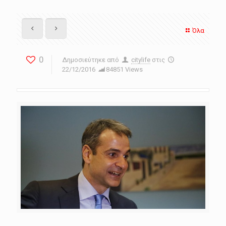
Όλα
0
Δημοσιεύτηκε από
citylife
στις
22/12/2016
84851 Views