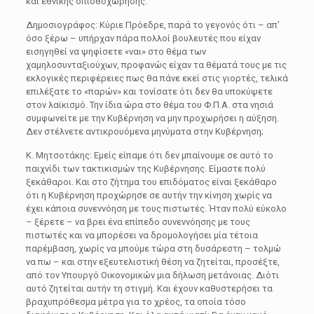
και εθνικής οπισθοχώρησης.
Δημοσιογράφος: Κύριε Πρόεδρε, παρά το γεγονός ότι – απ’
όσο ξέρω – υπήρχαν πάρα πολλοί βουλευτές που είχαν
εισηγηθεί να ψηφίσετε «ναι» στο θέμα των
χαμηλοσυνταξιούχων, προφανώς είχαν τα θέματά τους με τις
εκλογικές περιφέρειες πως θα πάνε εκεί στις γιορτές, τελικά
επιλέξατε το «παρών» και τονίσατε ότι δεν θα υποκύψετε
στον λαϊκισμό. Την ίδια ώρα στο θέμα του Φ.Π.Α. στα νησιά
συμφωνείτε με την Κυβέρνηση να μην προχωρήσει η αύξηση.
Δεν στέλνετε αντικρουόμενα μηνύματα στην Κυβέρνηση;
Κ. Μητσοτάκης: Εμείς είπαμε ότι δεν μπαίνουμε σε αυτό το
παιχνίδι των τακτικισμών της Κυβέρνησης. Είμαστε πολύ
ξεκάθαροι. Και στο ζήτημα του επιδόματος είναι ξεκάθαρο
ότι η Κυβέρνηση προχώρησε σε αυτήν την κίνηση χωρίς να
έχει κάποια συνεννόηση με τους πιστωτές. Ήταν πολύ εύκολο
– ξέρετε – να βρει ένα επίπεδο συνεννόησης με τους
πιστωτές και να μπορέσει να δρομολογήσει μία τέτοια
παρέμβαση, χωρίς να μπούμε τώρα στη δυσάρεστη – τολμώ
να πω – και στην εξευτελιστική θέση να ζητείται, προσέξτε,
από τον Υπουργό Οικονομικών μια δήλωση μετάνοιας. Διότι
αυτό ζητείται αυτήν τη στιγμή. Και έχουν καθυστερήσει τα
βραχυπρόθεσμα μέτρα για το χρέος, τα οποία τόσο