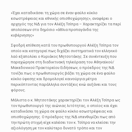
«Έχει καταδικάσει τη χώρα σε έναν φαύλο κύκλο
εσωστρέφειας και εθνικής οπισθοχώρησης», αναφέρει ο
αρχηγός της ΝΔ για τον Αλέξη Τσίπρα – Χαρακτηρίζει τα περί
απολύσεων στο δημόσιο «άθλια προπαγάνδα της
κυβέρνησης»
Σφοδρή επίθεση κατά του πρωθυπουργού Αλέξη Τσίπρα τον
οποίο και κατηγορεί πως διχάζει συστηματικά τον ελληνικό
λαό εξαπολύει ο Κυριάκος Μητσοτάκης. Σε συνέντευξη που
παραχώρησε στη διαδικτυακή τηλεόραση του Αθηναϊκού/
Μακεδονικού Πρακτορείου Ειδήσεων, ο πρόεδρος της ΝΔ
τονίζει πως ο πρωθυπουργός βάζει τη χώρα σε ένα φαύλο
κύκλο ύφεσης και δρομολογεί καινούργια μέτρα
περικόπτοντας παράλληλα συντάξεις ενώ αυξάνει και τους
φόρους.
Μάλιστα ο κ. Μητσοτάκης χαρακτηρίζει τον Αλέξη Τσίπρα ως
τον πρωθυπουργό της αιώνιας λιτότητας, ο οποίος και έχει
καταδικάσει τη χώρα σε φαύλο κύκλο εσωστρέφειας και
οπισθοχώρησης. Ο πρόεδρος της ΝΔ υπενθυμίζει πως από
την πρώτη στιγμή είχε καλέσει τον κ. Τσίπρα να κλείσει την
αξιολόγηση με τον καλύτερο δυνατό τρόπο και τον