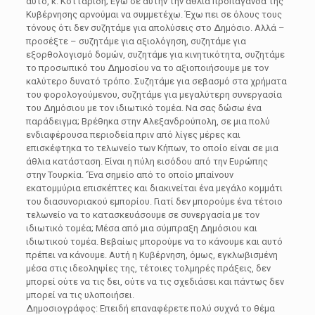
αυτό, κ. Κοτταρίδη; Εγώ σε αυτήν την άθλια προπαγάνδα της
Κυβέρνησης αρνούμαι να συμμετέχω. Έχω πει σε όλους τους
τόνους ότι δεν συζητάμε για απολύσεις στο Δημόσιο. Αλλά –
προσέξτε – συζητάμε για αξιολόγηση, συζητάμε για
εξορθολογισμό δομών, συζητάμε για κινητικότητα, συζητάμε
το προσωπικό του Δημοσίου να το αξιοποιήσουμε με τον
καλύτερο δυνατό τρόπο. Συζητάμε για σεβασμό στα χρήματα
του φορολογούμενου, συζητάμε για μεγαλύτερη συνεργασία
του Δημόσιου με τον ιδιωτικό τομέα. Να σας δώσω ένα
παράδειγμα; Βρέθηκα στην Αλεξανδρούπολη, σε μια πολύ
ενδιαφέρουσα περιοδεία πριν από λίγες μέρες και
επισκέφτηκα το τελωνείο των Κήπων, το οποίο είναι σε μια
άθλια κατάσταση. Είναι η πύλη εισόδου από την Ευρώπης
στην Τουρκία. ‘Ένα σημείο από το οποίο μπαίνουν
εκατομμύρια επισκέπτες και διακινείται ένα μεγάλο κομμάτι
του διασυνοριακού εμπορίου. Γιατί δεν μπορούμε ένα τέτοιο
τελωνείο να το κατασκευάσουμε σε συνεργασία με τον
ιδιωτικό τομέα; Μέσα από μια σύμπραξη Δημόσιου και
ιδιωτικού τομέα. Βεβαίως μπορούμε να το κάνουμε και αυτό
πρέπει να κάνουμε. Αυτή η Κυβέρνηση, όμως, εγκλωβισμένη
μέσα στις ιδεοληψίες της, τέτοιες τολμηρές πράξεις, δεν
μπορεί ούτε να τις δει, ούτε να τις σχεδιάσει και πάντως δεν
μπορεί να τις υλοποιήσει.
Δημοσιογράφος: Επειδή επαναφέρετε πολύ συχνά το θέμα