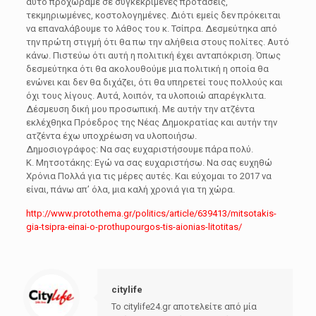
αυτό προχωράμε σε συγκεκριμένες προτάσεις,
τεκμηριωμένες, κοστολογημένες. Διότι εμείς δεν πρόκειται
να επαναλάβουμε το λάθος του κ. Τσίπρα. Δεσμεύτηκα από
την πρώτη στιγμή ότι θα πω την αλήθεια στους πολίτες. Αυτό
κάνω. Πιστεύω ότι αυτή η πολιτική έχει ανταπόκριση. Όπως
δεσμεύτηκα ότι θα ακολουθούμε μια πολιτική η οποία θα
ενώνει και δεν θα διχάζει, ότι θα υπηρετεί τους πολλούς και
όχι τους λίγους. Αυτά, λοιπόν, τα υλοποιώ απαρέγκλιτα.
Δέσμευση δική μου προσωπική. Με αυτήν την ατζέντα
εκλέχθηκα Πρόεδρος της Νέας Δημοκρατίας και αυτήν την
ατζέντα έχω υποχρέωση να υλοποιήσω.
Δημοσιογράφος: Να σας ευχαριστήσουμε πάρα πολύ.
Κ. Μητσοτάκης: Εγώ να σας ευχαριστήσω. Να σας ευχηθώ
Χρόνια Πολλά για τις μέρες αυτές. Και εύχομαι το 2017 να
είναι, πάνω απ’ όλα, μια καλή χρονιά για τη χώρα.
http://www.protothema.gr/politics/article/639413/mitsotakis-
gia-tsipra-einai-o-prothupourgos-tis-aionias-litotitas/
citylife
Το citylife24.gr αποτελείτε από μία