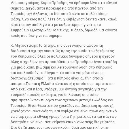
Δημοσιογράφος: Κύριε Πρόεδρε, να έρθουμε λίγο στα εθνικά
θέματα. Δεχόμαστε προκλήσεις από παντού, από την
Τουρκία, την Αλβανία, το Κυπριακό είναι σε πολύ κρίσιμη
φάση, λίγο έως πολύ λέτε ότι η Κυβέρνηση δεν τα κάνει καλά,
είπατε πριν από λίγο ότι με καθυστέρηση γίνεται το
Συμβούλιο Εξωτερικής Πολιτικής. Τι άλλο, δηλαδή, θα κάνατε
εσείς που δεν γίνεται σήμερα;
Κ. Μητσοτάκης: Το ζήτημα της συνεννόησης αφορά τη
διαδικασία όχι την ουσία. Ως προς την ουσία του ζητήματος
του Κυπριακού όλες οι πολιτικές δυνάμεις σήμερα ή σχεδόν
όλες στηρίζουν την προσπάθεια του Προέδρου Αναστασιάδη
για μια δίκαιη, βιώσιμη και λειτουργική λύση στο Κυπριακό
και ακολουθούν το δόγμα – το οποίο για μένα είναι μη
διαπραγματεύσιμο – ότι η Κύπρος είναι αυτή η οποία
αποφασίζει και η Ελλάδα είναι αυτή η οποία συμπαρίσταται.
Από εκεί και πέρα, υπάρχει μια έντονη ανησυχία για την
τουρκική προκλητικότητα, για δηλώσεις οι οποίες
αμφισβητούν τον πυρήνα των σχέσεων μεταξύ Ελλάδας και
Τουρκίας. Είναι θέματα που χρειάζονται ιδιαίτερη προσοχή,
χρειάζονται συνεννόηση. Και νομίζω ότι είναι πολύ σημαντικό
να υπάρχει μια εθνική γραμμή στα ζητήματα αυτά και πάντως
δεν πρέπει να είναι αντικείμενο επικοινωνιακής διαχείρισης.
Στο δε ζήτημα του προσφυγικού, η δική μας κριτική στην