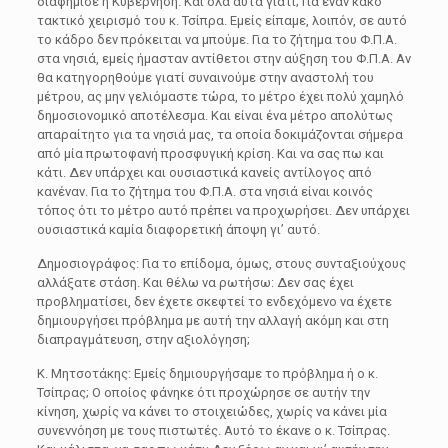
διαφήμισε η Κυβέρνηση. Και όλα αυτά γιατί; Για έναν κακό
τακτικό χειρισμό του κ. Τσίπρα. Εμείς είπαμε, λοιπόν, σε αυτό
το κάδρο δεν πρόκειται να μπούμε. Για το ζήτημα του Φ.Π.Α.
στα νησιά, εμείς ήμασταν αντίθετοι στην αύξηση του Φ.Π.Α. Αν
θα κατηγορηθούμε γιατί συναινούμε στην αναστολή του
μέτρου, ας μην γελιόμαστε τώρα, το μέτρο έχει πολύ χαμηλό
δημοσιονομικό αποτέλεσμα. Και είναι ένα μέτρο απολύτως
απαραίτητο για τα νησιά μας, τα οποία δοκιμάζονται σήμερα
από μία πρωτοφανή προσφυγική κρίση. Και να σας πω και
κάτι. Δεν υπάρχει και ουσιαστικά κανείς αντίλογος από
κανέναν. Για το ζήτημα του Φ.Π.Α. στα νησιά είναι κοινός
τόπος ότι το μέτρο αυτό πρέπει να προχωρήσει. Δεν υπάρχει
ουσιαστικά καμία διαφορετική άποψη γι’ αυτό.
Δημοσιογράφος: Για το επίδομα, όμως, στους συνταξιούχους
αλλάξατε στάση. Και θέλω να ρωτήσω: Δεν σας έχει
προβληματίσει, δεν έχετε σκεφτεί το ενδεχόμενο να έχετε
δημιουργήσει πρόβλημα με αυτή την αλλαγή ακόμη και στη
διαπραγμάτευση, στην αξιολόγηση;
Κ. Μητσοτάκης: Εμείς δημιουργήσαμε το πρόβλημα ή ο κ.
Τσίπρας; Ο οποίος φάνηκε ότι προχώρησε σε αυτήν την
κίνηση, χωρίς να κάνει το στοιχειώδες, χωρίς να κάνει μία
συνεννόηση με τους πιστωτές. Αυτό το έκανε ο κ. Τσίπρας.