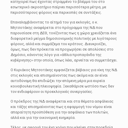
κατηγορεί πως έχοντας στραμμένο το βλέμμα του στο
εσωτερικό ακροατήριο παίρνει περισσότερα μέτρα, με
περισσότερους φόρους και περικοπές σε συντάξεις.
Επαναλαμβάνοντας το αίτημά του για εκλογές, ο κ.
Μητσοτάκης αναφέρεται στο πρόγραμμα της ΝΔ που
παρουσίασε στη ΔΕΘ, τονίζοντας πως η χώρα χρειάζεται ένα
διαφορετικό μείγμα δημοσιονομικής πολιτικής με λιγότερους
φόρους, αλλά και συμμάζεμα του κράτους. Διευκρινίζει,
όμως, πως δεν πρόκειται να προχωρήσει σε απολύσεις στο
Δημόσιο, κάνοντας λόγο για «άθλια προπαγάνδα της
κυβέρνησης» στην οποία, όπως λέει, αρνείται να συμμετάσχει.
Ο Κυριάκος Μητσοτάκης εμφανίζεται βέβαιος για νίκη της ΝΔ
στις εκλογές και επισημαίνοντας πως ακόμα και αν είναι
αυτοδύναμη θα επιδιώξει την επόμενη μέρα μια ευρεία
κοινοβουλευτική πλειοψηφία. Ξεκαθάρισε ωστόσο πως δεν
τον ενδιαφέρουν οι προεκλογικές συνεργασίες.
Ο πρόεδρος της ΝΔ αναφέρεται και στα θέματα ασφάλειας
και τάξης επισημαίνοντας πως η εφαρμογή του νόμου είναι
απαραίτητη προϋπόθεση για την ασφάλεια των πολιτών,
αλλά και για την οικονομική ευημερία.
Τέλος, με αφορμή τον ένα χρόνο που κλείνει στην προεδρία