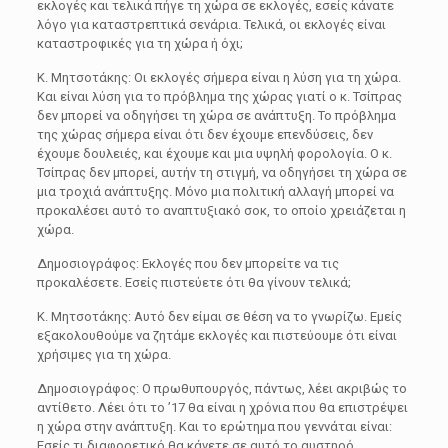
εκλογές και τελικά πήγε τη χώρα σε εκλογές, εσείς κάνατε
λόγο για καταστρεπτικά σενάρια. Τελικά, οι εκλογές είναι
καταστροφικές για τη χώρα ή όχι;
Κ. Μητσοτάκης: Οι εκλογές σήμερα είναι η λύση για τη χώρα.
Και είναι λύση για το πρόβλημα της χώρας γιατί ο κ. Τσίπρας
δεν μπορεί να οδηγήσει τη χώρα σε ανάπτυξη. Το πρόβλημα
της χώρας σήμερα είναι ότι δεν έχουμε επενδύσεις, δεν
έχουμε δουλειές, και έχουμε και μια υψηλή φορολογία. Ο κ.
Τσίπρας δεν μπορεί, αυτήν τη στιγμή, να οδηγήσει τη χώρα σε
μια τροχιά ανάπτυξης. Μόνο μια πολιτική αλλαγή μπορεί να
προκαλέσει αυτό το αναπτυξιακό σοκ, το οποίο χρειάζεται η
χώρα.
Δημοσιογράφος: Εκλογές που δεν μπορείτε να τις
προκαλέσετε. Εσείς πιστεύετε ότι θα γίνουν τελικά;
Κ. Μητσοτάκης: Αυτό δεν είμαι σε θέση να το γνωρίζω. Εμείς
εξακολουθούμε να ζητάμε εκλογές και πιστεύουμε ότι είναι
χρήσιμες για τη χώρα.
Δημοσιογράφος: Ο πρωθυπουργός, πάντως, λέει ακριβώς το
αντίθετο. Λέει ότι το ’17 θα είναι η χρόνια που θα επιστρέψει
η χώρα στην ανάπτυξη. Και το ερώτημα που γεννάται είναι:
Εσείς τι διαφορετικό θα κάνετε σε αυτό το αυστηρό