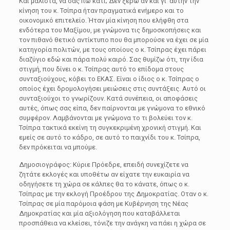
Και μάλιστα, να σας πω κάτι; Δεν ξέρω αν και γι’ αυτήν την
κίνηση του κ. Τσίπρα ήταν πραγματικά ενήμερο και το
οικονομικό επιτελείο. Ήταν μία κίνηση που ελήφθη στα
ενδότερα του Μαξίμου, με γνώμονα τις δημοσκοπήσεις και
τον πιθανό θετικό αντίκτυπο που θα μπορούσε να έχει σε μία
κατηγορία πολιτών, με τους οποίους ο κ. Τσίπρας έχει πάρει
διαζύγιο εδώ και πάρα πολύ καιρό. Σας θυμίζω ότι, την ίδια
στιγμή, που δίνει ο κ. Τσίπρας αυτό το επίδομα στους
συνταξιούχους, κόβει το ΕΚΑΣ. Είναι ο ίδιος ο κ. Τσίπρας ο
οποίος έχει δρομολογήσει μειώσεις στις συντάξεις. Αυτό οι
συνταξιούχοι το γνωρίζουν. Κατά συνέπεια, οι αποφάσεις
αυτές, όπως σας είπα, δεν παίρνονται με γνώμονα το εθνικό
συμφέρον. Λαμβάνονται με γνώμονα το τι βολεύει τον κ.
Τσίπρα τακτικά εκείνη τη συγκεκριμένη χρονική στιγμή. Και
εμείς σε αυτό το κάδρο, σε αυτό το παιχνίδι του κ. Τσίπρα,
δεν πρόκειται να μπούμε.
Δημοσιογράφος: Κύριε Πρόεδρε, επειδή συνεχίζετε να
ζητάτε εκλογές και υποθέτω αν είχατε την ευκαιρία να
οδηγήσετε τη χώρα σε κάλπες θα το κάνατε, όπως ο κ.
Τσίπρας με την εκλογή Προέδρου της Δημοκρατίας. Οταν ο κ.
Τσίπρας σε μία παρόμοια φάση με Κυβέρνηση της Νέας
Δημοκρατίας και μία αξιολόγηση που καταβάλλεται
προσπάθεια να κλείσει, τόνιζε την ανάγκη να πάει η χώρα σε