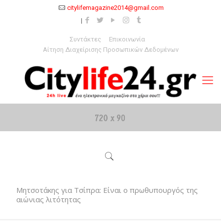
citylifemagazine2014@gmail.com
Συντάκτες
Επικοινωνία
Αίτηση Διαχείρισης Προσωπικών Δεδομένων
Μητσοτάκης για Τσίπρα: Είναι ο πρωθυπουργός της
αιώνιας λιτότητας