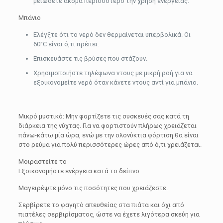
μειώσετε ακόμα περισσότερο την χρήση ενέργειας.
Μπάνιο
Ελέγξτε ότι το νερό δεν θερμαίνεται υπερβολικά. Οι
60°C είναι ό,τι πρέπει.
Επισκευάστε τις βρύσες που στάζουν.
Χρησιμοποιήστε τηλέφωνα ντους με μικρή ροή για να
εξοικονομείτε νερό όταν κάνετε ντους αντί για μπάνιο.
Μικρό μυστικό: Μην φορτίζετε τις συσκευές σας κατά τη
διάρκεια της νύχτας. Για να φορτιστούν πλήρως χρειάζεται
πάνω-κάτω μία ώρα, ενώ με την ολονύκτια φόρτιση θα είναι
στο ρεύμα για πολύ περισσότερες ώρες από ό,τι χρειάζεται.
Μοιραστείτε το
Εξοικονομήστε ενέργεια κατά το δείπνο
Μαγειρέψτε μόνο τις ποσότητες που χρειάζεστε.
Σερβίρετε το φαγητό απευθείας στα πιάτα και όχι από
πιατέλες σερβιρίσματος, ώστε να έχετε λιγότερα σκεύη για