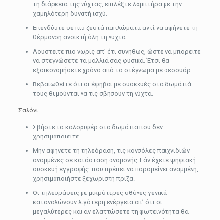
τη διάρκεια της νύχτας, επιλέξτε λαμπτήρα με την
χαμηλότερη δυνατή ισχύ.
Επενδύστε σε πιο ζεστά παπλώματα αντί να αφήνετε τη
θέρμανση ανοικτή όλη τη νύχτα.
Λουστείτε πιο νωρίς απ’ ότι συνήθως, ώστε να μπορείτε
να στεγνώσετε τα μαλλιά σας φυσικά. Έτσι θα
εξοικονομήσετε χρόνο από το στέγνωμα με σεσουάρ.
Βεβαιωθείτε ότι οι έφηβοι με συσκευές στα δωμάτιά
τους θυμούνται να τις σβήσουν τη νύχτα.
Σαλόνι
Σβήστε τα καλοριφέρ στα δωμάτια που δεν
χρησιμοποιείτε.
Μην αφήνετε τη τηλεόραση, τις κονσόλες παιχνιδιών
αναμμένες σε κατάσταση αναμονής. Εάν έχετε ψηφιακή
συσκευή εγγραφής που πρέπει να παραμείνει αναμμένη,
χρησιμοποιήστε ξεχωριστή πρίζα.
Οι τηλεοράσεις με μικρότερες οθόνες γενικά
καταναλώνουν λιγότερη ενέργεια απ’ ότι οι
μεγαλύτερες και αν ελαττώσετε τη φωτεινότητα θα