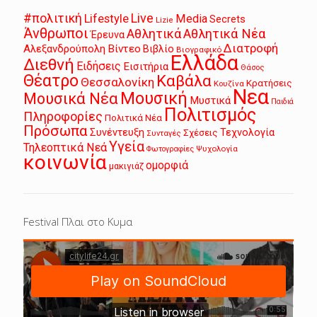
Live
#πολιτική
Lifestyle
Media
Secrets
Lizie
Άνθρωποι
Αθλητικά
Αθλητικά Νέα
Έρευνα
Διατροφή
Αλεξανδρούπολη
Βίντεο
Βιβλίο
Βιογραφικό
Ελλάδα
Διεθνή
Ειδήσεις
Εισιτήρια
Θάσος
Θέατρο
Καβάλα
Θεσσαλονίκη
Κρατήσεις
Κουζίνα
Νεα
Μουσική
Μουσικά Νέα
Μυστικά
Παιδιά
Πολιτισμός
Πληροφορίες
Πολιτικά Νέα
Πρόσωπα
Συνέντευξη
Τεχνολογία
Σχέσεις
Συνταγές
Υγεία
Τηλεοπτικά Νεά
Ψυχολογία
Φωτογραφίες
κοινωνία
ομορφιά
μακιγιάζ
Festival Πλαι στο Κυμα