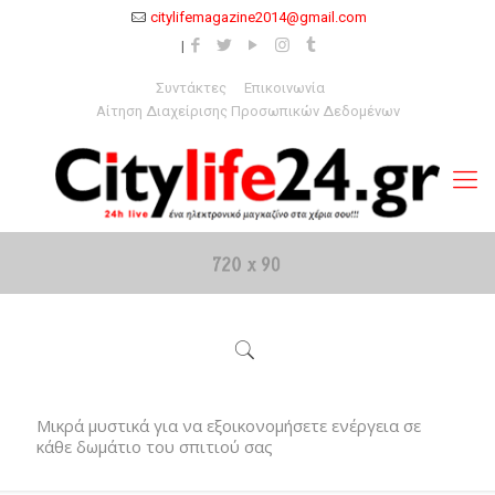
citylifemagazine2014@gmail.com
Συντάκτες
Επικοινωνία
Αίτηση Διαχείρισης Προσωπικών Δεδομένων
Μικρά μυστικά για να εξοικονομήσετε ενέργεια σε
κάθε δωμάτιο του σπιτιού σας