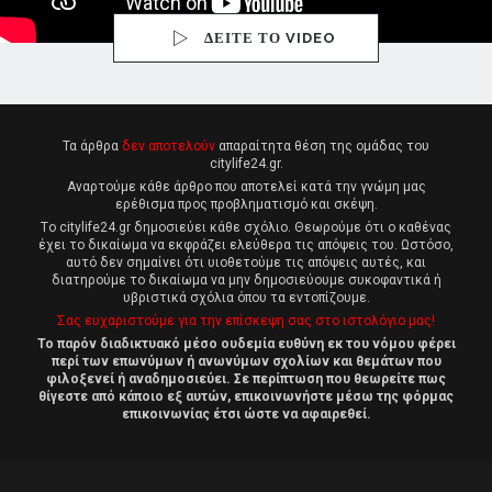
ΔΕΙΤΕ ΤΟ VIDEO
Τα άρθρα
δεν αποτελούν
απαραίτητα θέση της ομάδας του
citylife24.gr.
Αναρτούμε κάθε άρθρο που αποτελεί κατά την γνώμη μας
ερέθισμα προς προβληματισμό και σκέψη.
Tο citylife24.gr δημοσιεύει κάθε σχόλιο. Θεωρούμε ότι ο καθένας
έχει το δικαίωμα να εκφράζει ελεύθερα τις απόψεις του. Ωστόσο,
αυτό δεν σημαίνει ότι υιοθετούμε τις απόψεις αυτές, και
διατηρούμε το δικαίωμα να μην δημοσιεύουμε συκοφαντικά ή
υβριστικά σχόλια όπου τα εντοπίζουμε.
Σας ευχαριστούμε για την επίσκεψη σας στο ιστολόγιο μας!
Το παρόν διαδικτυακό μέσο ουδεμία ευθύνη εκ του νόμου φέρει
περί των επωνύμων ή ανωνύμων σχολίων και θεμάτων που
φιλοξενεί ή αναδημοσιεύει. Σε περίπτωση που θεωρείτε πως
θίγεστε από κάποιο εξ αυτών, επικοινωνήστε μέσω της φόρμας
επικοινωνίας έτσι ώστε να αφαιρεθεί.