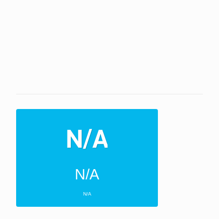
N/A
N/A
ΕΠΌΜΕΝΕΣ 4 ΜΈΡΕΣ