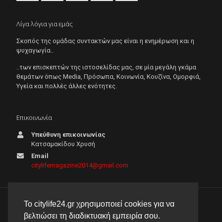
Λίγα λόγια για εμάς
Σκοπός της ομάδας συντακτών μας είναι η ενημέρωση και η
ψυχαγωγία..
..των επισκεπτών της ιστοσελίδας μας, σε μία μεγάλη γκάμα
θεμάτων όπως Μedia, Πρόσωπα, Κοινωνία, Κουζίνα, Ομορφιά,
Υγεία και πολλές άλλες ενότητες.
Επικοινωνία
Υπεύθυνη επικοινωνίας
Κατσαμακίδου Χρυσή
Email
citylifemagazine2014@gmail.com
Το citylife24.gr χρησιμοποιεί cookies για να
© 2026 City Life 24 | Με την επιφύλαξη κάθε νόμιμου
βελτιώσει τη διαδικτυακή εμπειρία σου.