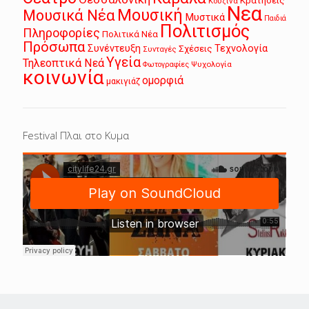
Κρατήσεις
Κουζίνα
Νεα
Μουσική
Μουσικά Νέα
Μυστικά
Παιδιά
Πολιτισμός
Πληροφορίες
Πολιτικά Νέα
Πρόσωπα
Συνέντευξη
Τεχνολογία
Σχέσεις
Συνταγές
Υγεία
Τηλεοπτικά Νεά
Ψυχολογία
Φωτογραφίες
κοινωνία
ομορφιά
μακιγιάζ
Festival Πλαι στο Κυμα