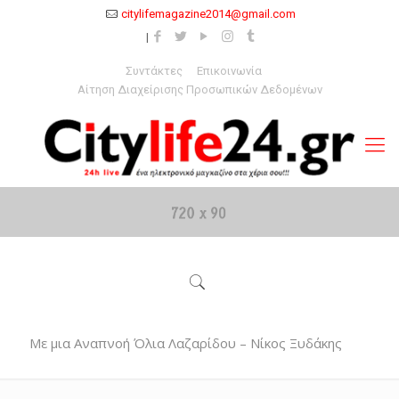
citylifemagazine2014@gmail.com
Συντάκτες
Επικοινωνία
Αίτηση Διαχείρισης Προσωπικών Δεδομένων
Με μια Αναπνοή Όλια Λαζαρίδου – Νίκος Ξυδάκης