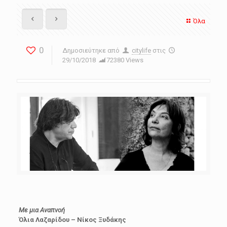
Όλα
0
Δημοσιεύτηκε από
citylife
στις
29/10/2018
72380 Views
Με μια Αναπνοή
Όλια Λαζαρίδου – Νίκος Ξυδάκης