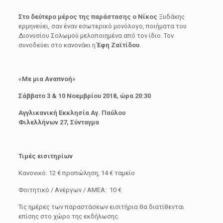
Στο δεύτερο μέρος της παράστασης ο Νίκος
Ξυδάκης
ερμηνεύει, σαν έναν εσωτερικό μονόλογο, ποιήματα του
Διονυσίου Σολωμού μελοποιημένα από τον ίδιο. Τον
συνοδεύει στο κανονάκι η
Έφη Ζαϊτίδου
.
«Με μια Αναπνοή»
Σάββατο 3 & 10 Νοεμβρίου 2018, ώρα 20
:30
Αγγλικανική Εκκλησία Αγ. Παύλου
Φιλελλήνων 27, Σύνταγμα
Τιμές εισιτηρίων
Κανονικό: 12 € προπώληση, 14 € ταμείο
Φοιτητικό / Ανέργων / ΑΜΕΑ: 10 €
Τις ημέρες των παραστάσεων εισιτήρια θα διατίθενται
επίσης στο χώρο της εκδήλωσης.