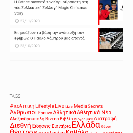
Η Catrice συναντά τον Καρυοθραύστη στη
νέα Συλλεκτική Συλλογή Magic Christmas
Story
27/11/2023
Επηρεάζουν τα βάρη την ανάπτυξη των
εφήβων; Ο Πάολο Λάμπρου μας απαντά
23/10/2023
TAGS
Live
#πολιτική
Lifestyle
Media
Secrets
Lizie
Άνθρωποι
Αθλητικά
Αθλητικά Νέα
Έρευνα
Διατροφή
Αλεξανδρούπολη
Βίντεο
Βιβλίο
Βιογραφικό
Ελλάδα
Διεθνή
Ειδήσεις
Εισιτήρια
Θάσος
Θέατρο
Καβάλα
Θεσσαλονίκη