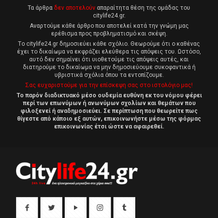
Τα άρθρα
δεν αποτελούν
απαραίτητα θέση της ομάδας του
citylife24.gr.
Αναρτούμε κάθε άρθρο που αποτελεί κατά την γνώμη μας
ερέθισμα προς προβληματισμό και σκέψη.
Tο citylife24.gr δημοσιεύει κάθε σχόλιο. Θεωρούμε ότι ο καθένας
έχει το δικαίωμα να εκφράζει ελεύθερα τις απόψεις του. Ωστόσο,
αυτό δεν σημαίνει ότι υιοθετούμε τις απόψεις αυτές, και
διατηρούμε το δικαίωμα να μην δημοσιεύουμε συκοφαντικά ή
υβριστικά σχόλια όπου τα εντοπίζουμε.
Σας ευχαριστούμε για την επίσκεψη σας στο ιστολόγιο μας!
Το παρόν διαδικτυακό μέσο ουδεμία ευθύνη εκ του νόμου φέρει
περί των επωνύμων ή ανωνύμων σχολίων και θεμάτων που
φιλοξενεί ή αναδημοσιεύει. Σε περίπτωση που θεωρείτε πως
θίγεστε από κάποιο εξ αυτών, επικοινωνήστε μέσω της φόρμας
επικοινωνίας έτσι ώστε να αφαιρεθεί.