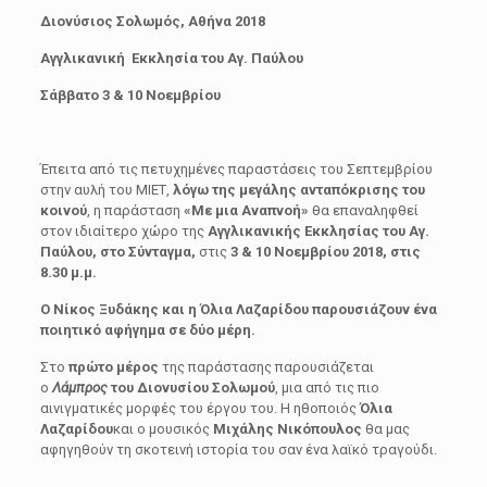
Διονύσιος Σολωμός, Αθήνα 2018
Αγγλικανική Εκκλησία του Αγ. Παύλου
Σάββατο 3 & 10 Νοεμβρίου
Έπειτα από τις πετυχημένες παραστάσεις του Σεπτεμβρίου
στην αυλή του ΜΙΕΤ,
λόγω της μεγάλης ανταπόκρισης του
κοινού
, η παράσταση
«Με μια Αναπνοή»
θα επαναληφθεί
στον ιδιαίτερο χώρο της
Αγγλικανικής Εκκλησίας του Αγ.
Παύλου, στο Σύνταγμα,
στις
3 & 10 Νοεμβρίου 2018, στις
8.30
μ.μ.
Ο Νίκος Ξυδάκης και η Όλια Λαζαρίδου παρουσιάζουν ένα
ποιητικό αφήγημα σε δύο μέρη.
Στο
πρώτο μέρος
της παράστασης παρουσιάζεται
ο
Λάμπρος
του Διονυσίου Σολωμού
, μια από τις πιο
αινιγματικές μορφές του έργου του. Η ηθοποιός
Όλια
Λαζαρίδου
και ο μουσικός
Μιχάλης Νικόπουλος
θα μας
αφηγηθούν τη σκοτεινή ιστορία του σαν ένα λαϊκό τραγούδι.