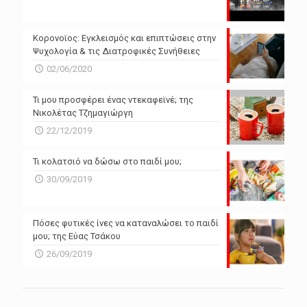
N/A
N/A
Powered by Forecast.io
Κορονοϊος: Εγκλεισμός και επιπτώσεις στην
Ψυχολογία & τις Διατροφικές Συνήθειες
02/06/2020
Τι μου προσφέρει ένας ντεκαφεϊνέ; της
Νικολέτας Τζημαγιώργη
22/12/2019
Τι κολατσιό να δώσω στο παιδί μου;
30/09/2019
Πόσες φυτικές ίνες να καταναλώσει το παιδί
μου; της Εύας Τσάκου
26/09/2019