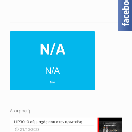
N/A
N/A
ΕΠΌΜΕΝΕΣ 4 ΜΈΡΕΣ
N/A
N/A
Διατροφή
N/A
N/A
HiPRO: Ο σύμμαχός σου στην πρωτεΐνη
N/A
N/A
21/10/2023