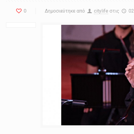
0
Δημοσιεύτηκε από
citylife
στις
02