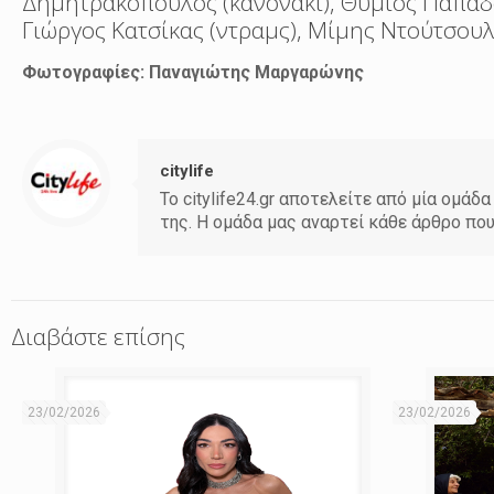
Δημητρακόπουλος (κανονάκι), Θύμιος Παπαδό
Γιώργος Κατσίκας (ντραμς), Μίμης Ντούτσουλ
Φωτογραφίες: Παναγιώτης Μαργαρώνης
citylife
Το citylife24.gr αποτελείτε από μία ομ
της. Η ομάδα μας αναρτεί κάθε άρθρο πο
Διαβάστε επίσης
23/02/2026
23/02/2026