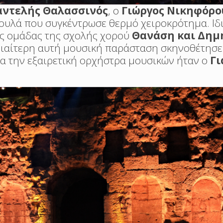
αντελής Θαλασσινός
, ο
Γιώργος Νικηφόρο
κουλά που συγκέντρωσε θερμό χειροκρότημα. Ιδ
ής ομάδας της σχολής χορού
Θανάση και Δημ
διαίτερη αυτή μουσική παράσταση σκηνοθέτησε
ια την εξαιρετική ορχήστρα μουσικών ήταν ο
Γι