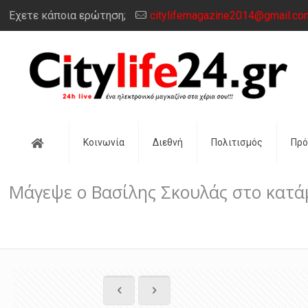
Έχετε κάποια ερώτηση;
citylifemagazine2014@gmail.co
Αρχική
Κοινωνία
Διεθνή
Πολιτισμός
Πρ
Μάγεψε ο Βασίλης Σκουλάς στο κατ