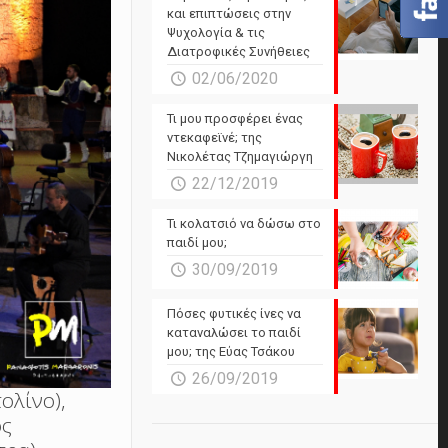
και επιπτώσεις στην
Ψυχολογία & τις
Διατροφικές Συνήθειες
02/06/2020
Τι μου προσφέρει ένας
ντεκαφεϊνέ; της
Νικολέτας Τζημαγιώργη
22/12/2019
Τι κολατσιό να δώσω στο
παιδί μου;
30/09/2019
Πόσες φυτικές ίνες να
καταναλώσει το παιδί
μου; της Εύας Τσάκου
26/09/2019
ολίνο),
ος