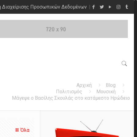
η Διαχείρισης Προσωπικών Δεδομένων
Αρχική
Blog
Πολιτισμός
Μουσική
Μάγεψε ο Βασίλης Σκουλάς στο κατάμεστο Ηρώδειο
Όλα