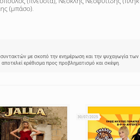
πουλος (πνευστά), Νεοκλής Νεοφυτίδης (πλήκτ
ης (μπάσο).
άδα συντακτών με σκοπό την ενημέρωση και την ψυχαγωγία τω
υ αποτελεί ερέθισμα προς προβληματισμό και σκέψη.
30/07/2025