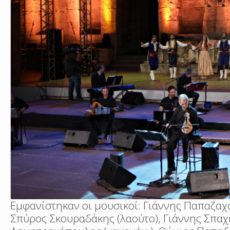
Εμφανίστηκαν οι μουσικοί: Γιάννης Παπαζαχα
Σπύρος Σκουραδάκης (λαούτο), Γιάννης Σπαχή