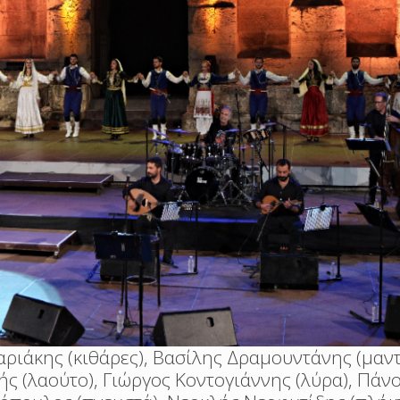
ριάκης (κιθάρες), Βασίλης Δραμουντάνης (μαντ
ς (λαούτο), Γιώργος Κοντογιάννης (λύρα), Πάν