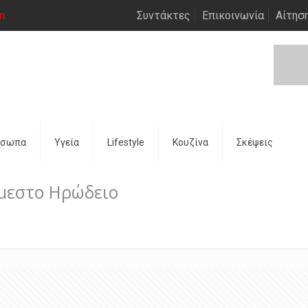
m
Συντάκτες
Επικοινωνία
Αίτησ
όσωπα
Υγεία
Lifestyle
Κουζίνα
Σκέψεις
άμεστο Ηρώδειο