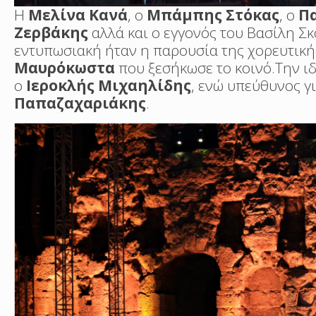
Η
Μελίνα Κανά
, ο
Μπάμπης Στόκας
, ο
Π
Ζερβάκης
αλλά και ο εγγονός του Βασίλη Σ
εντυπωσιακή ήταν η παρουσία της χορευτικ
Μαυρόκωστα
που ξεσήκωσε το κοινό.Την ι
ο
Ιεροκλής Μιχαηλίδης
, ενώ υπεύθυνος γ
Παπαζαχαριάκης
.