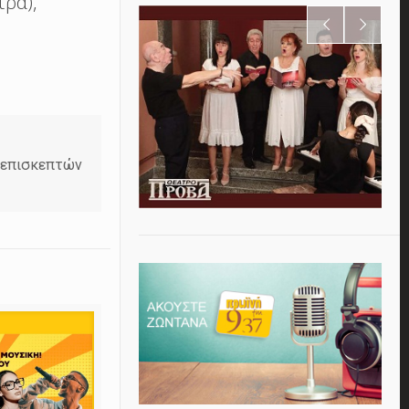
ρα),
ν επισκεπτών