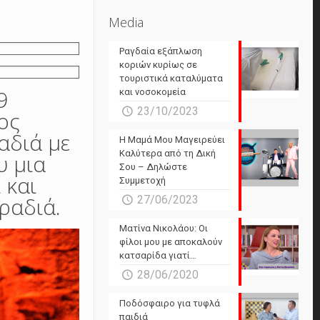
Media
Ραγδαία εξάπλωση
κοριών κυρίως σε
τουριστικά καταλύματα
9
και νοσοκομεία
23/10/2023
ος
αδιά με
Η Μαμά Μου Μαγειρεύει
Καλύτερα από τη Δική
υ μια
Σου – Δηλώστε
 και
Συμμετοχή
ραδιά.
27/06/2023
Ματίνα Νικολάου: Οι
φίλοι μου με αποκαλούν
κατσαρίδα γιατί…
28/06/2020
Ποδόσφαιρο για τυφλά
παιδιά