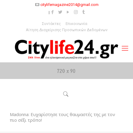
citylifemagazine2014@gmail.com
Συντάκτες
Επικοινωνία
Αίτηση Διαχείρισης Προσωπικών Δεδομένων
Madonna: Ευχαρίστησε τους θαυμαστές της με τον
πιο σέξι τρόπο!