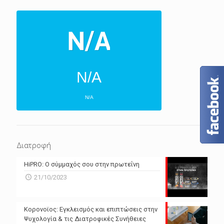
N/A
N/A
ΕΠΌΜΕΝΕΣ 4 ΜΈΡΕΣ
N/A
N/A
Διατροφή
N/A
N/A
HiPRO: Ο σύμμαχός σου στην πρωτεΐνη
N/A
N/A
21/10/2023
N/A
N/A
Powered by Forecast.io
Κορονοϊος: Εγκλεισμός και επιπτώσεις στην
Ψυχολογία & τις Διατροφικές Συνήθειες