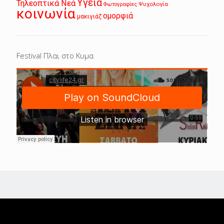
Υγεία
Τηλεοπτικά Νεά
Ψυχολογία
Φωτογραφίες
κοινωνία
ομορφιά
μακιγιάζ
Festival Πλαι στο Κυμα