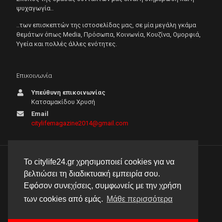
ψυχαγωγία..
..των επισκεπτών της ιστοσελίδας μας, σε μία μεγάλη γκάμα
θεμάτων όπως Μedia, Πρόσωπα, Κοινωνία, Κουζίνα, Ομορφιά,
Υγεία και πολλές άλλες ενότητες.
Επικοινωνία
Υπεύθυνη επικοινωνίας
Κατσαμακίδου Χρυσή
Email
citylifemagazine2014@gmail.com
Το citylife24.gr χρησιμοποιεί cookies για να
© 2026 City Life 24 | Με την επιφύλαξη κάθε νόμιμου
βελτιώσει τη διαδικτυακή εμπειρία σου.
δικαιώματος |
Πολιτική απορρήτου
Εφόσον συνεχίσεις, συμφωνείς με την χρήση
δημιουργία & φιλοξενία ιστοσελίδας by
manbiz isp
των cookies από εμάς.
Μάθε περισσότερα