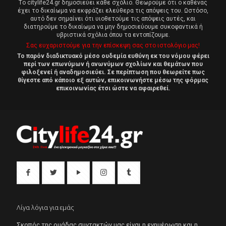
Tο citylife24.gr δημοσιεύει κάθε σχόλιο. Θεωρούμε ότι ο καθένας
έχει το δικαίωμα να εκφράζει ελεύθερα τις απόψεις του. Ωστόσο,
αυτό δεν σημαίνει ότι υιοθετούμε τις απόψεις αυτές, και
διατηρούμε το δικαίωμα να μην δημοσιεύουμε συκοφαντικά ή
υβριστικά σχόλια όπου τα εντοπίζουμε.
Σας ευχαριστούμε για την επίσκεψη σας στο ιστολόγιο μας!
Το παρόν διαδικτυακό μέσο ουδεμία ευθύνη εκ του νόμου φέρει
περί των επωνύμων ή ανωνύμων σχολίων και θεμάτων που
φιλοξενεί ή αναδημοσιεύει. Σε περίπτωση που θεωρείτε πως
θίγεστε από κάποιο εξ αυτών, επικοινωνήστε μέσω της φόρμας
επικοινωνίας έτσι ώστε να αφαιρεθεί.
Λίγα λόγια για εμάς
Σκοπός της ομάδας συντακτών μας είναι η ενημέρωση και η