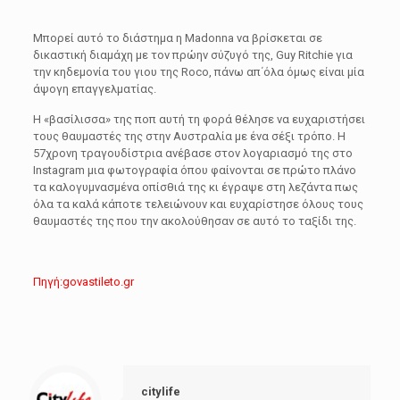
Μπορεί αυτό το διάστημα η Madonna να βρίσκεται σε
δικαστική διαμάχη με τον πρώην σύζυγό της, Guy Ritchie για
την κηδεμονία του γιου της Roco, πάνω απ΄όλα όμως είναι μία
άψογη επαγγελματίας.
Η «βασίλισσα» της ποπ αυτή τη φορά θέλησε να ευχαριστήσει
τους θαυμαστές της στην Αυστραλία με ένα σέξι τρόπο. Η
57χρονη τραγουδίστρια ανέβασε στον λογαριασμό της στο
Instagram μια φωτογραφία όπου φαίνονται σε πρώτο πλάνο
τα καλογυμνασμένα οπίσθιά της κι έγραψε στη λεζάντα πως
όλα τα καλά κάποτε τελειώνουν και ευχαρίστησε όλους τους
θαυμαστές της που την ακολούθησαν σε αυτό το ταξίδι της.
Πηγή:govastileto.gr
citylife