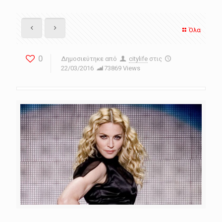
Όλα
0
Δημοσιεύτηκε από
citylife
στις
22/03/2016
73869 Views