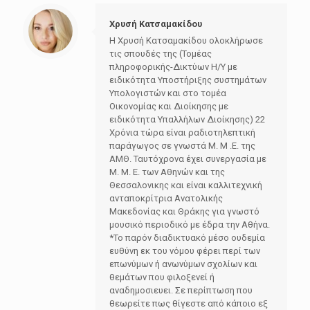
Χρυσή Κατσαμακίδου
Η Χρυσή Κατσαμακίδου ολοκλήρωσε
τις σπουδές της (Τομέας
πληροφορικής-Δικτύων Η/Υ με
ειδικότητα Υποστήριξης συστημάτων
Υπολογιστών και στο τομέα
Οικονομίας και Διοίκησης με
ειδικότητα Υπαλλήλων Διοίκησης) 22
Χρόνια τώρα είναι ραδιοτηλεπτική
παράγωγος σε γνωστά Μ. Μ .Ε. της
ΑΜΘ. Ταυτόχρονα έχει συνεργασία με
Μ. Μ. Ε. των Αθηνών και της
Θεσσαλονικης και είναι καλλιτεχνική
ανταποκρίτρια Ανατολικής
Μακεδονίας και Θράκης για γνωστό
μουσικό περιοδικό με έδρα την Αθήνα.
*Το παρόν διαδικτυακό μέσο ουδεμία
ευθύνη εκ του νόμου φέρει περί των
επωνύμων ή ανωνύμων σχολίων και
θεμάτων που φιλοξενεί ή
αναδημοσιευει. Σε περίπτωση που
θεωρείτε πως θίγεστε από κάποιο εξ