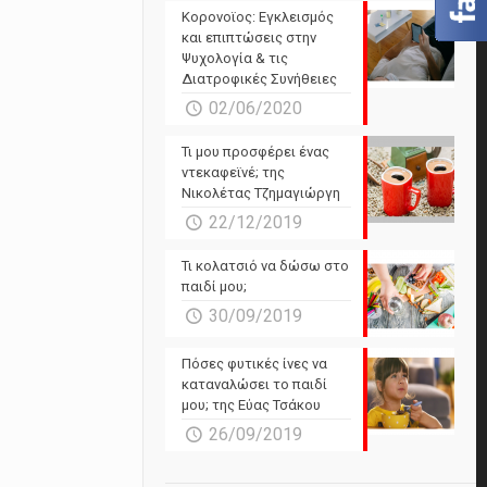
Powered by Forecast.io
Κορονοϊος: Εγκλεισμός
και επιπτώσεις στην
Ψυχολογία & τις
Διατροφικές Συνήθειες
02/06/2020
Τι μου προσφέρει ένας
ντεκαφεϊνέ; της
Νικολέτας Τζημαγιώργη
22/12/2019
Τι κολατσιό να δώσω στο
παιδί μου;
30/09/2019
Πόσες φυτικές ίνες να
καταναλώσει το παιδί
μου; της Εύας Τσάκου
26/09/2019