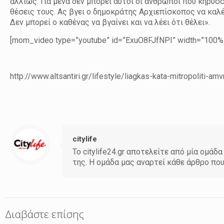
αλλιώς. Για μένα δεν μπορεί αυτοί οι άνθρωποι που κηρύσ
θέσεις τους. Ας βγει ο δημοκράτης Αρχιεπίσκοπος να καλ
Δεν μπορεί ο καθένας να βγαίνει και να λέει ότι θέλει».
[mom_video type=”youtube” id=”ExuO8FJfNPI” width=”100%”
http://www.altsantiri.gr/lifestyle/liagkas-kata-mitropoliti-
citylife
Το citylife24.gr αποτελείτε από μία ομ
της. Η ομάδα μας αναρτεί κάθε άρθρο πο
Διαβάστε επίσης