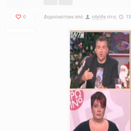
0
Δημοσιεύτηκε από
citylife
στις
13