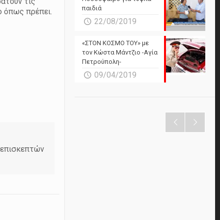
ρατούν τις
παιδιά
ο όπως πρέπει.
22/08/2019
«ΣΤΟΝ ΚΟΣΜΟ ΤΟΥ» με
τον Κώστα Μάντζιο -Αγία
Πετρούπολη-
09/04/2019
ν επισκεπτών