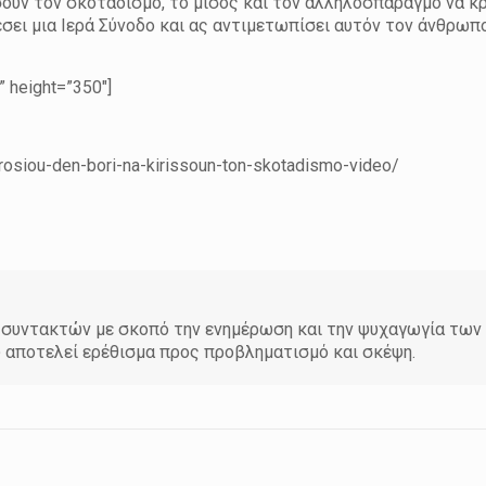
σουν τον σκοταδισμό, το μίσος και τον αλληλοσπαραγμό να κ
έσει μια Ιερά Σύνοδο και ας αντιμετωπίσει αυτόν τον άνθρωπ
 height=”350″]
amvrosiou-den-bori-na-kirissoun-ton-skotadismo-video/
άδα συντακτών με σκοπό την ενημέρωση και την ψυχαγωγία τω
υ αποτελεί ερέθισμα προς προβληματισμό και σκέψη.