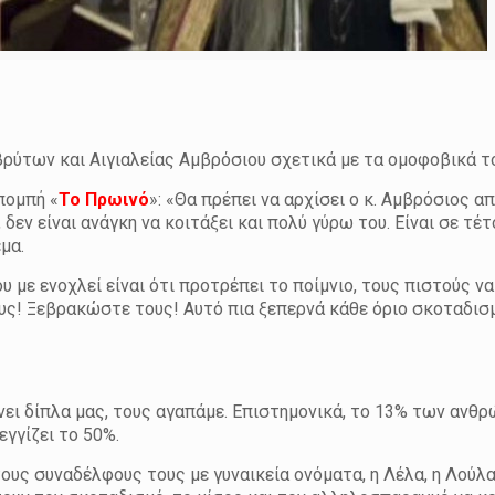
ύτων και Αιγιαλείας Αμβρόσιου σχετικά με τα ομοφοβικά το
πομπή «
Το Πρωινό
»: «Θα πρέπει να αρχίσει ο κ. Αμβρόσιος απ
 δεν είναι ανάγκη να κοιτάξει και πολύ γύρω του. Είναι σε τέτ
μα.
υ με ενοχλεί είναι ότι προτρέπει το ποίμνιο, τους πιστούς ν
τους! Ξεβρακώστε τους! Αυτό πια ξεπερνά κάθε όριο σκοταδισ
ίνει δίπλα μας, τους αγαπάμε. Επιστημονικά, το 13% των ανθ
εγγίζει το 50%.
υς συναδέλφους τους με γυναικεία ονόματα, η Λέλα, η Λούλα,