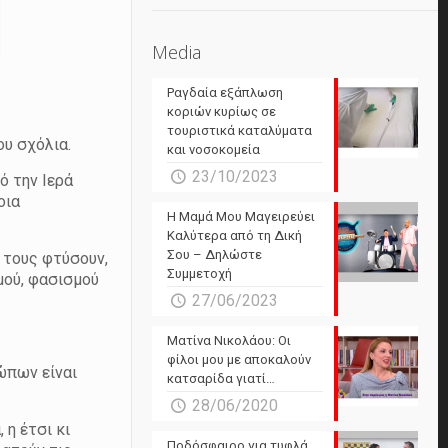
Media
Ραγδαία εξάπλωση
κοριών κυρίως σε
τουριστικά καταλύματα
υ σχόλια.
και νοσοκομεία
23/10/2023
ό την Ιερά
οια
Η Μαμά Μου Μαγειρεύει
Καλύτερα από τη Δική
Σου – Δηλώστε
α τους φτύσουν,
Συμμετοχή
μού, φασισμού
27/06/2023
Ματίνα Νικολάου: Οι
φίλοι μου με αποκαλούν
ρώπων είναι
κατσαρίδα γιατί…
28/06/2020
 η έτσι κι
Ποδόσφαιρο για τυφλά