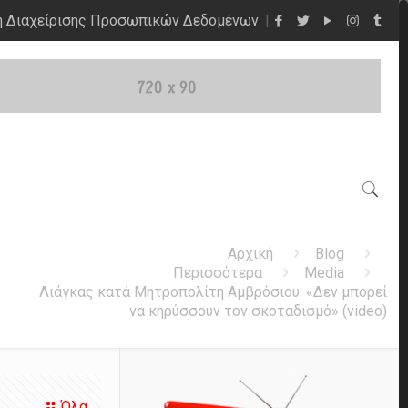
η Διαχείρισης Προσωπικών Δεδομένων
Αρχική
Blog
Περισσότερα
Media
Λιάγκας κατά Μητροπολίτη Αμβρόσιου: «Δεν μπορεί
να κηρύσσουν τον σκοταδισμό» (video)
Όλα