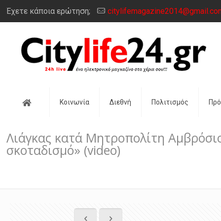
Έχετε κάποια ερώτηση;
citylifemagazine2014@gmail.co
Αρχική
Κοινωνία
Διεθνή
Πολιτισμός
Πρ
Λιάγκας κατά Μητροπολίτη Αμβρόσιο
σκοταδισμό» (video)