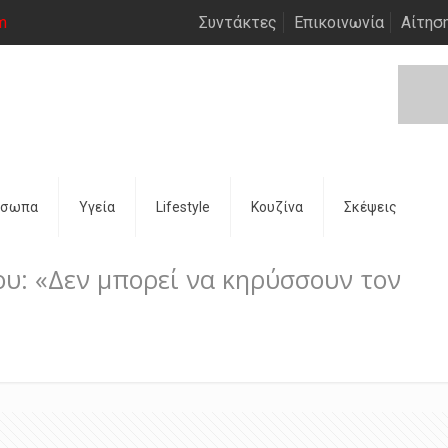
m
Συντάκτες
Επικοινωνία
Αίτησ
όσωπα
Υγεία
Lifestyle
Κουζίνα
Σκέψεις
υ: «Δεν μπορεί να κηρύσσουν τον